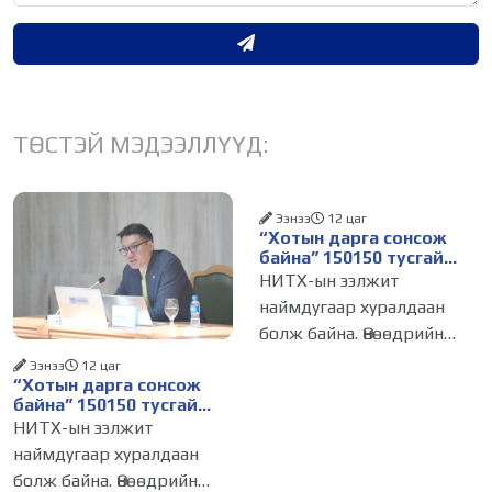
ТӨСТЭЙ МЭДЭЭЛЛҮҮД:
Ээнээ
12 цаг
“Хотын дарга сонсож
байна” 150150 тусгай
дугаарыг наймдугаар
НИТХ-ын ээлжит
сарын 14-нөөс
наймдугаар хуралдаан
ажиллуулж эхэлнэ
болж байна. Өнөөдрийн
хуралдаанаар нийслэлийн
Ээнээ
12 цаг
“Хотын дарга сонсож
нутгийн захиргааны
байна” 150150 тусгай
байгууллага, албан
дугаарыг наймдугаар
НИТХ-ын ээлжит
тушаалтанд 2025, 2026
сарын 14-нөөс
наймдугаар хуралдаан
ажиллуулж эхэлнэ
оны эхний хагас жилийн
болж байна. Өнөөдрийн
байдлаар иргэдээс ирсэн