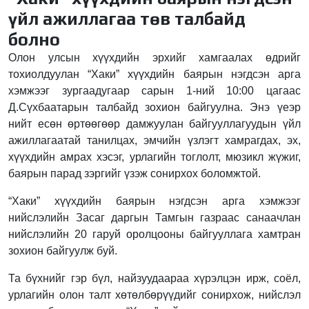
үйл ажиллагаа төв талбайд
болно
Олон улсын хүүхдийн эрхийг хамгаалах өдрийг
тохиолдуулан “Хаки” хүүхдийн баярын нэгдсэн арга
хэмжээг зургаадугаар сарын 1-ний 10:00 цагаас
Д.Сүхбаатарын талбайд зохион байгуулна. Энэ үеэр
нийт есөн өртөөгөөр дамжуулан байгууллагуудын үйл
ажиллагаатай танилцах, эмчийн үзлэгт хамрагдах, эх,
хүүхдийн амрах хэсэг, урлагийн тоглолт, мюзикл жүжиг,
баярын парад зэргийг үзэж сонирхох боломжтой.
“Хаки” хүүхдийн баярын нэгдсэн арга хэмжээг
нийслэлийн Засаг даргын Тамгын газраас санаачлан
нийслэлийн 20 гаруй оролцооны байгууллага хамтран
зохион байгуулж буй.
Та бүхнийг гэр бүл, найзуудаараа хүрэлцэн ирж, соёл,
урлагийн олон талт хөтөлбөрүүдийг сонирхож, нийслэл