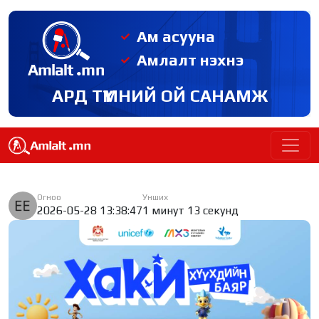
Ам асууна
Амлалт нэхнэ
АРД ТҮМНИЙ ОЙ САНАМЖ
Огноо
Унших
2026-05-28 13:38:47
1 минут 13 секунд