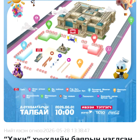
Нийтлэсэн огноо:
2026-05-28 13:38:47
“Хаки” хүүхдийн баярын нэгдсэн