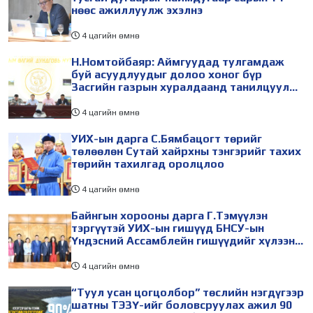
нөөс ажиллуулж эхэлнэ
4 цагийн өмнө
Н.Номтойбаяр: Аймгуудад тулгамдаж
буй асуудлуудыг долоо хоног бүр
Засгийн газрын хуралдаанд танилцуулж,
шийдвэрлүүлнэ
4 цагийн өмнө
УИХ-ын дарга С.Бямбацогт төрийг
төлөөлөн Сутай хайрхны тэнгэрийг тахих
төрийн тахилгад оролцлоо
4 цагийн өмнө
Байнгын хорооны дарга Г.Тэмүүлэн
тэргүүтэй УИХ-ын гишүүд БНСУ-ын
Үндэсний Ассамблейн гишүүдийг хүлээн
авч уулзав
4 цагийн өмнө
“Туул усан цогцолбор” төслийн нэгдүгээр
шатны ТЭЗҮ-ийг боловсруулах ажил 90