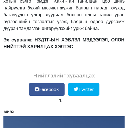
хотын бэлгэ тэмдэг “Хаки”-тай танилцан, цоо шинэ
найруулга бүхий мюзикл жүжиг, баярын парад, хүүхэд
багачуудын үлгэр дууриал болсон олны танил уран
бүтээлчдийн тоглолтыг үзэж, баярын өдрөө дурсамж
дүүрэн тэмдэглэн өнгөрүүлэхийг урьж байна.
Эх сурвалж: НЗДТГ-ЫН ХЭВЛЭЛ МЭДЭЭЛЭЛ, ОЛОН
НИЙТТЭЙ ХАРИЛЦАХ ХЭЛТЭС
Нийтлэлийг хуваалцах
Facebook
Twitter
Өмнөх