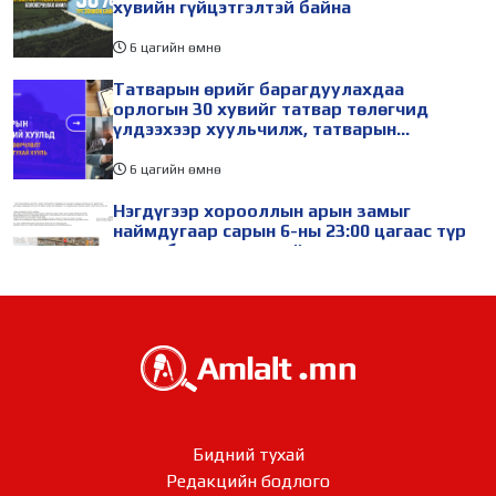
хувийн гүйцэтгэлтэй байна
6 цагийн өмнө
Татварын өрийг барагдуулахдаа
орлогын 30 хувийг татвар төлөгчид
үлдээхээр хуульчилж, татварын
тайлангаа залруулах хугацааг хоёр жил
болгон сунгажээ
6 цагийн өмнө
Нэгдүгээр хорооллын арын замыг
наймдугаар сарын 6-ны 23:00 цагаас түр
хааж, борооны ус зайлуулах шугамын
хөндлөн сэтэлгээ хийнэ
9 цагийн өмнө
Өвөлжилтийн бэлтгэл ажлын хүрээнд
Шадар сайд Н.Номтойбаяр Дорноговь
аймагт ажиллав
11 цагийн өмнө
Өвөлжилтийн бэлтгэл ажлын хүрээнд
Бидний тухай
Шадар сайд Н.Номтойбаяр Дорнод
Редакцийн бодлого​​​​​​​
аймагт ажиллав