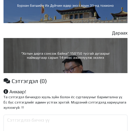
Бурхан багшийн Их Дүйчин өдөр энэ сарын 31-нд тохионо
Дараах
“Хотын дарга сонсож байна” 150150 тусгай дугаарыг
наймдугаар сарын 14-нөөс ажиллуулж эхэлнэ
Сэтгэгдэл
(0)
Анхаар!
Та сэтгэгдэл бичихдээ хууль зүйн болон ёс суртахууныг баримтална уу.
Ёс бус сэтгэгдлийг админ устгах эрхтэй. Мэдээний сэтгэгдэлд хариуцлага
хүлээхгүй. !!!