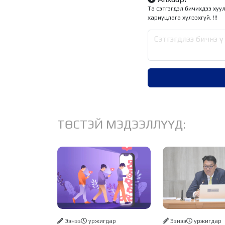
Та сэтгэгдэл бичихдээ хуу
хариуцлага хүлээхгүй. !!!
ТӨСТЭЙ МЭДЭЭЛЛҮҮД:
Ээнээ
уржигдар
Ээнээ
уржигдар