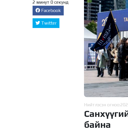
2 минут 0 секунд
Facebook
Twitter
Нийтлэсэн огноо:
202
Санхүүги
байна