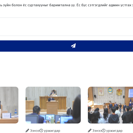
ль зүйн болон ёс суртахууныг баримтална уу. Ёс бус сэтгэгдлийг админ устгах
Ээнээ
уржигдар
Ээнээ
уржигдар