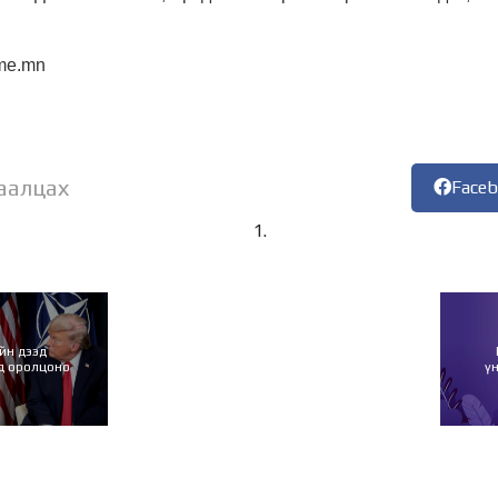
me.mn
аалцах
Face
йн дээд
д оролцоно
ү