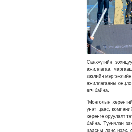
Санхүүгийн зохицу
ажиллагаа, маргааш
зээлийн мэргэжлийн
ажиллагааны онцлог,
өгч байна.
“Монголын хөрөнгий
үнэт цаас, компаний
хөрөнгө оруулалт та
байна. Түүнчлэн за
цаасны данс нээх, 