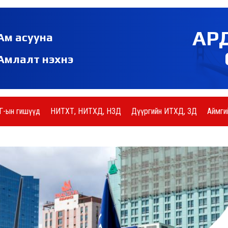
АР
Ам асууна
Амлалт нэхнэ
Г-ын гишүүд
НИТХТ, НИТХД, НЗД
Дүүргийн ИТХД, ЗД
Аймги