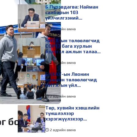
Б.Пүрэвдагва: Найман
салбарын 103
үйлчилгээний
бүртгэлийг цуцалснаар
бизнес эрхлэхэд
2 өдрийн өмнө
таатай нөхцөл бүрдэнэ
НИТХ-ын төлөөлөгчид
COP17 бага хурлын
бэлтгэл ажлын талаар
мэдээлэл сонслоо
2 өдрийн өмнө
БНХАУ-ын Ляонин
мужийн төлөөлөгчид
НИТХ-ын үйл
ажиллагаатай
танилцлаа
2 өдрийн өмнө
Төр, хувийн хэвшлийн
түншлэлээр
хэрэгжүүлэхээр
өг болж
төлөвлөсөн зарим
төслийг танилцуулав
2 өдрийн өмнө