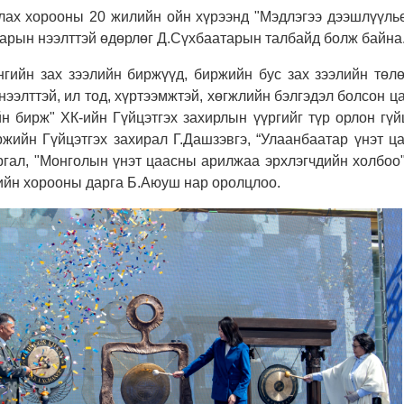
лах хорооны 20 жилийн ойн хүрээнд "Мэдлэгээ дээшлүүлье
барын нээлттэй өдөрлөг Д.Сүхбаатарын талбайд болж байна
гийн зах зээлийн биржүүд, биржийн бус зах зээлийн төлө
 нээлттэй, ил тод, хүртээмжтэй, хөгжлийн бэлгэдэл болсон ц
 бирж" ХК-ийн Гүйцэтгэх захирлын үүргийг түр орлон гүйц
ржийн Гүйцэтгэх захирал Г.Дашзэвгэ, “Улаанбаатар үнэт ц
гал, "Монголын үнэт цаасны арилжаа эрхлэгчдийн холбоо"
лийн хорооны дарга Б.Аюуш нар оролцлоо.