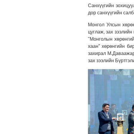
Санхүүгийн зохицуу
дор санхүүгийн сал
Монгол Улсын хөрөн
цуглаж, зах зээлийн
"Монголын хөрөнгийн
хаан” хөрөнгийн би
захирал М.Даваажар
зах зээлийн Бүртгэ