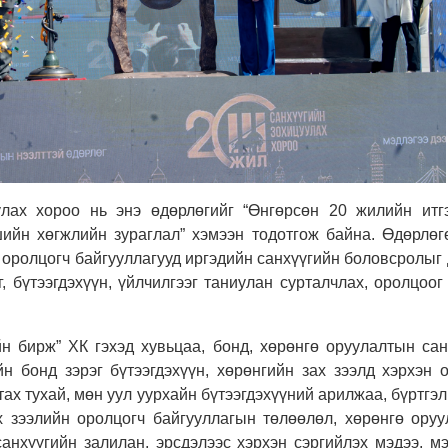
улах хороо нь энэ өдөрлөгийг “Өнгөрсөн 20 жилийн итг
ийн хөгжлийн зураглал” хэмээн тодотгож байна. Өдөрлөгө
 оролцогч байгууллагууд иргэдийн санхүүгийн боловсролыг
 бүтээгдэхүүн, үйлчилгээг таниулан сурталчлах, оролцоог
н бирж” ХК гэхэд хувьцаа, бонд, хөрөнгө оруулалтын сан
н бонд зэрэг бүтээгдэхүүн, хөрөнгийн зах зээлд хэрхэн о
тах тухай, мөн уул уурхайн бүтээгдэхүүний арилжаа, бүртгэ
х зээлийн оролцогч байгууллагын төлөөлөл, хөрөнгө оруу
санхүүгийн залилан, эрсдэлээс хэрхэн сэргийлэх мэдээ, 