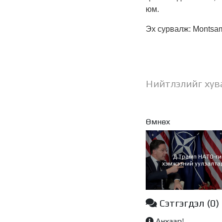
юм.
Эх сурвалж: Montsa
Нийтлэлийг хув
Өмнөх
Д.Трамп НАТО-ги
хэмжээний уулзалта
Сэтгэгдэл
(0)
Анхаар!