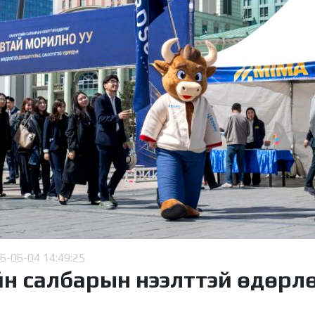
6-06-04 14:49:25
йн салбарын нээлттэй өдөрл