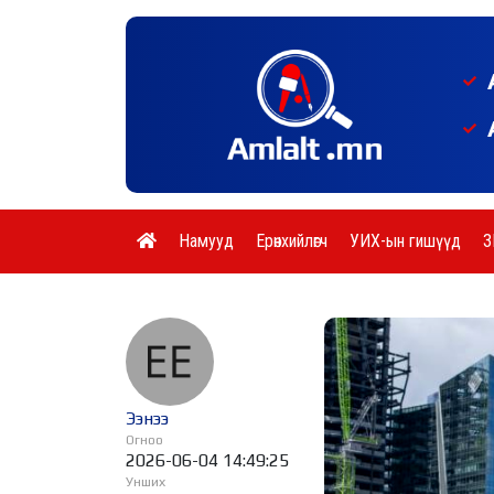
Намууд
Ерөнхийлөгч
УИХ-ын гишүүд
З
Ээнээ
Огноо
2026-06-04 14:49:25
Унших