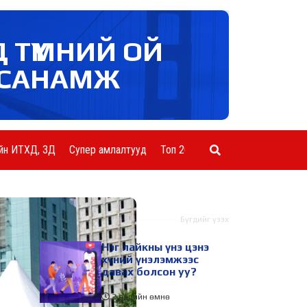
Д ТҮМНИЙ ОЙ
САНАМЖ
йн ИТХД, ЗД
Супер амлалтууд
Топ 20 ААН
Шинэ мэдээ
Бүгдийг үзэх
Нэг лайкны үнэ цэнэ
хүний үнэлэмжээс
давах болсон уу?
2 өдрийн өмнө