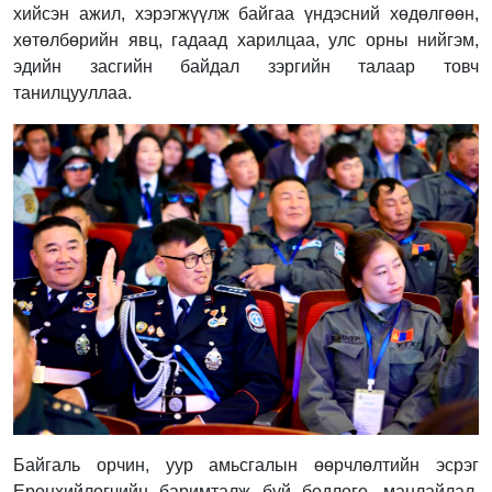
хийсэн ажил, хэрэгжүүлж байгаа үндэсний хөдөлгөөн,
хөтөлбөрийн явц, гадаад харилцаа, улс орны нийгэм,
эдийн засгийн байдал зэргийн талаар товч
танилцууллаа.
Байгаль орчин, уур амьсгалын өөрчлөлтийн эсрэг
Ерөнхийлөгчийн баримталж буй бодлого, манлайлал,