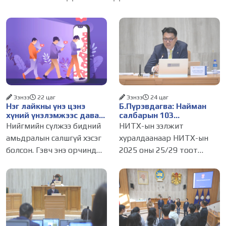
Ээнээ
22 цаг
Ээнээ
24 цаг
Нэг лайкны үнэ цэнэ
Б.Пүрэвдагва: Найман
хүний үнэлэмжээс давах
салбарын 103
болсон уу?
үйлчилгээний
Нийгмийн сүлжээ бидний
НИТХ-ын ээлжит
бүртгэлийг цуцалснаар
амьдралын салшгүй хэсэг
хуралдаанаар НИТХ-ын
бизнес эрхлэхэд таатай
болсон. Гэвч энэ орчинд
2025 оны 25/29 тоот
нөхцөл бүрдэнэ
хүмүүсийн үнэлэмж,
тогтоолоор батлагдсан
амжилт, тэр ч байтугай
журмын зарим хэсгийг
хүний үнэ цэнийг хүртэл
хүчингүй болгож,
лайк, шэйр, дагагчийн
зөвшөөрлийн шинжтэй
тоогоор хэмжих хандлага
103 бүртгэлээс нийслэлийн
газар авч
бизнес эрхлэгчдийг