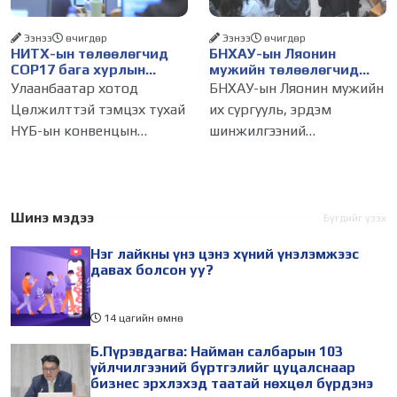
Ээнээ
өчигдѳр
Ээнээ
өчигдѳр
НИТХ-ын төлөөлөгчид
БНХАУ-ын Ляонин
COP17 бага хурлын
мужийн төлөөлөгчид
бэлтгэл ажлын талаар
НИТХ-ын үйл
Улаанбаатар хотод
БНХАУ-ын Ляонин мужийн
мэдээлэл сонслоо
ажиллагаатай
Цөлжилттэй тэмцэх тухай
их сургууль, эрдэм
танилцлаа
НҮБ-ын конвенцын
шинжилгээний
Талуудын 17 дугаар бага
байгууллагын эрдэмтэн,
хурал (COP17) 2026 оны 08
судлаач, оюутнууд болон
дугаар сарын 17-28-ны
залуу бизнес эрхлэгчдийн
өдөр зохион
төлөөлөгчид Монгол
Шинэ мэдээ
Бүгдийг үзэх
байгуулагдана. Үүнтэй
Улсад хийж буй танилцах
Нэг лайкны үнэ цэнэ хүний үнэлэмжээс
холбогдуулан Нийслэлийн
айлчлалынхаа хүрээнд
давах болсон уу?
14 цагийн өмнө
Б.Пүрэвдагва: Найман салбарын 103
үйлчилгээний бүртгэлийг цуцалснаар
бизнес эрхлэхэд таатай нөхцөл бүрдэнэ