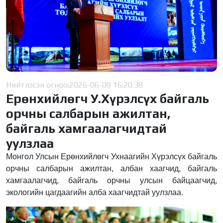
Нийтлэсэн огноо:
2026-06-08 16:20:38
Ерөнхийлөгч У.Хүрэлсүх байгаль
орчны салбарын ажилтан,
байгаль хамгаалагчидтай
уулзлаа
Монгол Улсын Ерөнхийлөгч Ухнаагийн Хүрэлсүх байгаль
орчны салбарын ажилтан, албан хаагчид, байгаль
хамгаалагчид, байгаль орчны улсын байцаагчид,
экологийн цагдаагийн алба хаагчидтай уулзлаа.