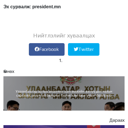
Эх сурвалж: president.mn
Нийтлэлийг хуваалцах
Facebook
Twitter
Өмнөх
Улаанбаатар хотын инженер хангамжийн ажлуудын нөхөн
сэргээлт, аюулгүй байдлыг бүрэн хангахыг үүрэг болголоо
Дараах