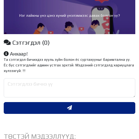
Нэг лайкны үнэ цэнэ хүний үнэлэмжээс давах болсон уу?
Сэтгэгдэл
(0)
Анхаар!
Та сэтгэгдэл бичихдээ хууль зүйн болон ёс суртахууныг баримтална уу.
Ёс бус сэтгэгдлийг админ устгах эрхтэй. Мэдээний сэтгэгдэлд хариуцлага
хүлээхгүй. !!!
ТӨСТЭЙ МЭДЭЭЛЛҮҮД: