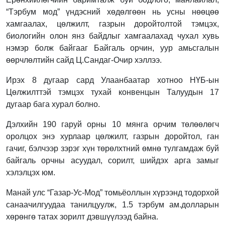
“Тэрбум мод” үндэсний хөдөлгөөн нь усны нөөцөө
хамгаалах, цөлжилт, газрын доройтолтой тэмцэх,
биологийн олон янз байдлыг хамгаалахад чухал хувь
нэмэр болж байгааг Байгаль орчин, уур амьсгалын
өөрчлөлтийн сайд Ц.Сандаг-Очир хэллээ.
Ирэх 8 дугаар сард Улаанбаатар хотноо НҮБ-ын
Цөлжилттэй тэмцэх тухай конвенцын Талуудын 17
дугаар бага хурал болно.
Дэлхийн 190 гаруй орны 10 мянга орчим төлөөлөгч
оролцох энэ хурлаар цөлжилт, газрын доройтол, ган
гачиг, бэлчээр зэрэг хүн төрөлхтний өмнө тулгамдаж буй
байгаль орчны асуудал, сорилт, шийдэх арга замыг
хэлэлцэх юм.
Манай улс “Газар-Ус-Мод” томьёоллын хүрээнд тодорхой
санаачилгуудаа танилцуулж, 1.5 тэрбум ам.долларын
хөрөнгө татах зорилт дэвшүүлээд байна.