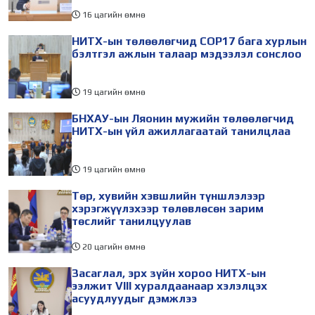
16 цагийн өмнө
НИТХ-ын төлөөлөгчид COP17 бага хурлын
бэлтгэл ажлын талаар мэдээлэл сонслоо
19 цагийн өмнө
БНХАУ-ын Ляонин мужийн төлөөлөгчид
НИТХ-ын үйл ажиллагаатай танилцлаа
19 цагийн өмнө
Төр, хувийн хэвшлийн түншлэлээр
хэрэгжүүлэхээр төлөвлөсөн зарим
төслийг танилцуулав
20 цагийн өмнө
Засаглал, эрх зүйн хороо НИТХ-ын
ээлжит VIII хуралдаанаар хэлэлцэх
асуудлуудыг дэмжлээ