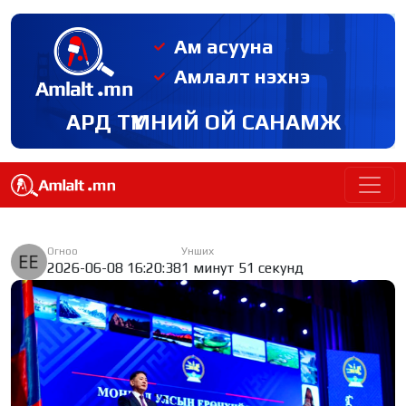
Ам асууна
Амлалт нэхнэ
АРД ТҮМНИЙ ОЙ САНАМЖ
Огноо
Унших
2026-06-08 16:20:38
1 минут 51 секунд