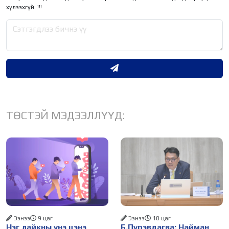
хүлээхгүй. !!!
ТӨСТЭЙ МЭДЭЭЛЛҮҮД:
Ээнээ
9 цаг
Ээнээ
10 цаг
Нэг лайкны үнэ цэнэ
Б.Пүрэвдагва: Найман