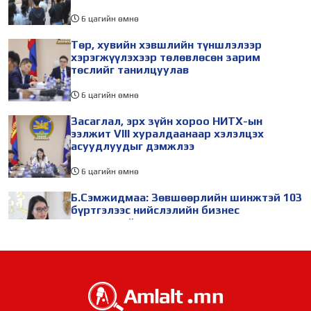
6 цагийн өмнө
Төр, хувийн хэвшлийн түншлэлээр
хэрэгжүүлэхээр төлөвлөсөн зарим
төслийг танилцуулав
6 цагийн өмнө
Засаглал, эрх зүйн хороо НИТХ-ын
ээлжит VIII хуралдаанаар хэлэлцэх
асуудлуудыг дэмжлээ
6 цагийн өмнө
Б.Сэмжидмаа: Зөвшөөрлийн шинжтэй 103
бүртгэлээс нийслэлийн бизнес
эрхлэгчдийг чөлөөллөө
7 цагийн өмнө
ТБХ 67 асуудал хэлэлцэж, нийслэлийн
төсвийн талаарх ерөнхий хяналтын
сонсгол зохион байгуулсан байна