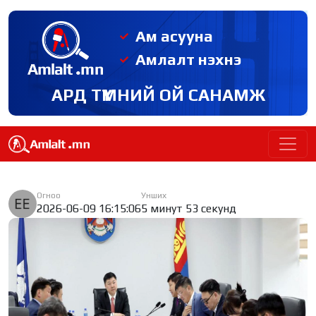
Ам асууна
Амлалт нэхнэ
АРД ТҮМНИЙ ОЙ САНАМЖ
Огноо
Унших
2026-06-09 16:15:06
5 минут 53 секунд