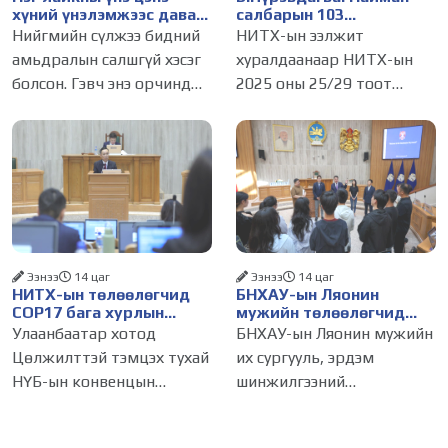
хүний үнэлэмжээс давах
салбарын 103
болсон уу?
үйлчилгээний
Нийгмийн сүлжээ бидний
НИТХ-ын ээлжит
бүртгэлийг цуцалснаар
амьдралын салшгүй хэсэг
хуралдаанаар НИТХ-ын
бизнес эрхлэхэд таатай
болсон. Гэвч энэ орчинд
2025 оны 25/29 тоот
нөхцөл бүрдэнэ
хүмүүсийн үнэлэмж,
тогтоолоор батлагдсан
амжилт, тэр ч байтугай
журмын зарим хэсгийг
хүний үнэ цэнийг хүртэл
хүчингүй болгож,
лайк, шэйр, дагагчийн
зөвшөөрлийн шинжтэй
тоогоор хэмжих хандлага
103 бүртгэлээс нийслэлийн
газар авч
бизнес эрхлэгчдийг
Ээнээ
14 цаг
Ээнээ
14 цаг
НИТХ-ын төлөөлөгчид
БНХАУ-ын Ляонин
COP17 бага хурлын
мужийн төлөөлөгчид
бэлтгэл ажлын талаар
НИТХ-ын үйл
Улаанбаатар хотод
БНХАУ-ын Ляонин мужийн
мэдээлэл сонслоо
ажиллагаатай
Цөлжилттэй тэмцэх тухай
их сургууль, эрдэм
танилцлаа
НҮБ-ын конвенцын
шинжилгээний
Талуудын 17 дугаар бага
байгууллагын эрдэмтэн,
хурал (COP17) 2026 оны 08
судлаач, оюутнууд болон