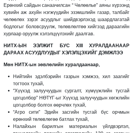
Ерөнхий сайдын санаачилсан “ Чөлөөлье” аяны хүрээнд
хувийн аж ахуйн нэгжүүдийн эзэмшлийн газар, талбайг
чөлөөлөх зэрэг асуудлыг шийдвэрлэхэд шаардлагатай
бодлогыг боловсруулж, төлөвлөлтөө хийгээд дараагийн
хурлаар оруулж хэлэлцүүлэхийг даалгав.
НИТХ-ЫН ЭЭЛЖИТ БУС
XIII
ХУРАЛДААНААР
ДАРААХ АСУУДЛУУДЫГ ХЭЛЭЛЦЭХИЙГ ДЭМЖЛЭЭ
Мөн НИТХ-ын зөвлөлийн хуралдаанаар,
Нийтийн эдэлбэрийн газрын хэмжээ, хил заагийг
тогтоох тухай,
“Хүүхэд залуучуудын сургалт, хүмүүжлийн тусгай
цогцолбор” НӨТҮГ-ыг Хүүхэд залуучуудын хөгжлийн
цогцолбор болгох өөрчлөх тухай,
“Агро сити” Эдийн засгийн тусгай бүс орчмын
ерөнхий төлөвлөгөө батлах тухай,
Налайхын барилгын материалын үйлдвэрлэл,