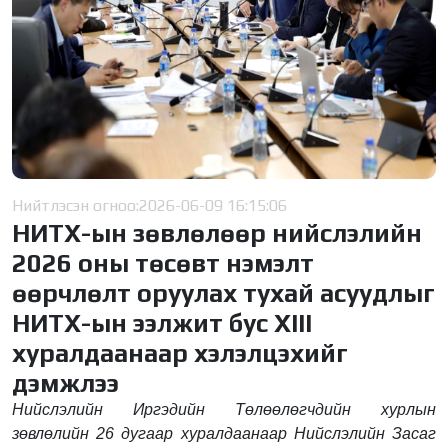
Нийтлэсэн огноо:
2026-06-09 16:15:06
НИТХ-ын зөвлөлөөр нийслэлийн
2026 оны төсөвт нэмэлт
өөрчлөлт оруулах тухай асуудлыг
НИТХ-ын ээлжит бус XIII
хуралдаанаар хэлэлцэхийг
дэмжлээ
Нийслэлийн Иргэдийн Төлөөлөгчдийн хурлын
зөвлөлийн 26 дугаар хуралдаанаар Нийслэлийн Засаг