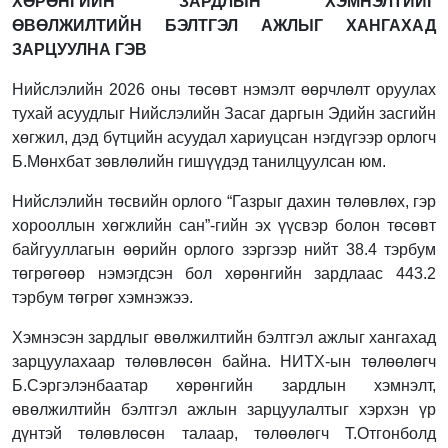
ХӨРӨНГИЙН ЗАРДЛЫН ХЭМНЭЛТИЙГ
ӨВӨЛЖИЛТИЙН БЭЛТГЭЛ АЖЛЫГ ХАНГАХАД
ЗАРЦУУЛНА ГЭВ
Нийслэлийн 2026 оны төсөвт нэмэлт өөрчлөлт оруулах
тухай асуудлыг Нийслэлийн Засаг даргын Эдийн засгийн
хөгжил, дэд бүтцийн асуудал хариуцсан нэгдүгээр орлогч
Б.Мөнхбат зөвлөлийн гишүүдэд танилцуулсан юм.
Нийслэлийн төсвийн орлого “Газрыг дахин төлөвлөх, гэр
хорооллын хөгжлийн сан”-гийн эх үүсвэр болон төсөвт
байгууллагын өөрийн орлого зэргээр нийт 38.4 тэрбум
төгрөгөөр нэмэгдсэн бол хөрөнгийн зардлаас 443.2
тэрбум төгрөг хэмнэжээ.
Хэмнэсэн зардлыг өвөлжилтийн бэлтгэл ажлыг хангахад
зарцуулахаар төлөвлөсөн байна. НИТХ-ын төлөөлөгч
Б.Сэргэлэнбаатар хөрөнгийн зардлын хэмнэлт,
өвөлжилтийн бэлтгэл ажлын зарцуулалтыг хэрхэн үр
дүнтэй төлөвлөсөн талаар, төлөөлөгч Т.Отгонболд