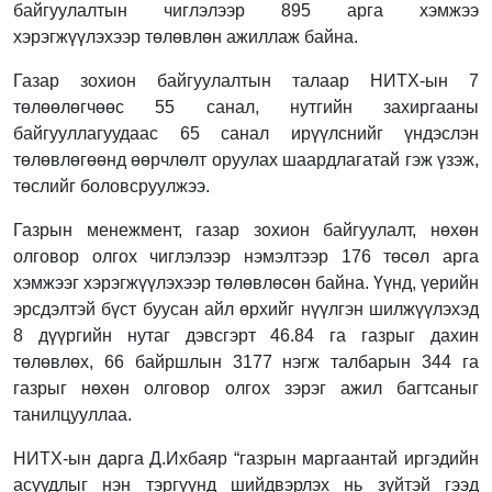
байгуулалтын чиглэлээр 895 арга хэмжээ
хэрэгжүүлэхээр төлөвлөн ажиллаж байна.
Газар зохион байгуулалтын талаар НИТХ-ын 7
төлөөлөгчөөс 55 санал, нутгийн захиргааны
байгууллагуудаас 65 санал ирүүлснийг үндэслэн
төлөвлөгөөнд өөрчлөлт оруулах шаардлагатай гэж үзэж,
төслийг боловсруулжээ.
Газрын менежмент, газар зохион байгуулалт, нөхөн
олговор олгох чиглэлээр нэмэлтээр 176 төсөл арга
хэмжээг хэрэгжүүлэхээр төлөвлөсөн байна. Үүнд, үерийн
эрсдэлтэй бүст буусан айл өрхийг нүүлгэн шилжүүлэхэд
8 дүүргийн нутаг дэвсгэрт 46.84 га газрыг дахин
төлөвлөх, 66 байршлын 3177 нэгж талбарын 344 га
газрыг нөхөн олговор олгох зэрэг ажил багтсаныг
танилцууллаа.
НИТХ-ын дарга Д.Ихбаяр “газрын маргаантай иргэдийн
асуудлыг нэн тэргүүнд шийдвэрлэх нь зүйтэй гээд