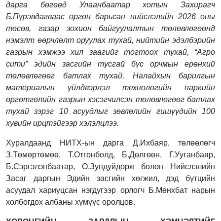
дарга бөгөөд Улаанбаатар хотын Захирагч
Б.Пүрэвдагваас өргөн барьсан нийслэлийн 2026 оны
төсөв, газар зохион байгуулалтын төлөвлөгөөнд
нэмэлт өөрчлөлт оруулах тухай, нийтийн эдэлбэрийн
газрын хэмжээ хил заагийг тогтоох тухай, “Агро
сити” эдийн засгийн тусгай бүс орчмын ерөнхий
төлөвлөгөөг батлах тухай, Налайхын барилгын
материалын үйлдвэрлэл технологийн паркийн
өргөтгөлийн газрын хэсэгчилсэн төлөвлөгөөг батлах
тухай зэрэг 10 асуудлыг зөвлөлийн гишүүдийн 100
хувийн ирцтэйгээр хэлэлцлээ.
Хуралдаанд НИТХ-ын дарга Д.Ихбаяр, төлөөлөгч
З.Төмөртөмөө, Т.Отгонболд, Б.Дөлгөөн, Г.Ууганбаяр,
Б.Сэргэлэнбаатар, О.Зундуйдорж болон Нийслэлийн
Засаг даргын Эдийн засгийн хөгжил, дэд бүтцийн
асуудал хариуцсан нэгдүгээр орлогч Б.Мөнхбат нарын
холбогдох албаны хүмүүс оролцов.