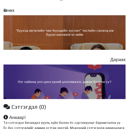
Өмнөх
“Хүүхэд хөгжлийн төв-Хүүхдийн зуслан” төслийн саналд иж
бүрэн шинжилгээ хийв
Дараах
Нэг лайкны үнэ цэнэ хүний үнэлэмжээс давах болсон уу?
Сэтгэгдэл
(0)
Анхаар!
Та сэтгэгдэл бичихдээ хууль зүйн болон ёс суртахууныг баримтална уу.
Ёс бус сэтгэгдлийг админ устгах эрхтэй. Мэдээний сэтгэгдэлд хариуцлага