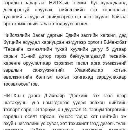
зардлын задаргааг НИТХ-ын ээлжит бус хуралдаанд
дэлгэрэнгүй оруулах, нийслэлийн гэр хорооллын
түлшний асуудлыг шийдвэрлэхээр хэрэгжүүлж байгаа
арга хэмжээний талаар тодруулсан юм.
Нийслэлийн Засаг даргын Эдийн засгийн хөгжил, дэд
бүтцийн асуудал хариуцсан нэгдүгээр орлогч Б.Мөнхбат
“Төсвийн хэмнэлтийн тухай хуулийн дагуу 5 дугаар
сарын 31-ний дотор гэрээ байгуулагдаагүй төсвийн
хөрөнгө оруулалтаар хэрэгжих төсөл арга хэмжээний
зардлын санхүүжилтийг Улаанбаатар хотын
өвөлжилтийн бэлтгэл ажлыг хангахад зарцуулахаар
төсөвлөсөн” гэв.
НИТХ-ын дарга Д.Ихбаяр “Дэлхийн зах зээл дээр
шатахууны үнэ нэмэгдснээс үүдэж зөвхөн нийтийн
тээвэрт сард 1.8 тэрбум, он дуустал 15 тэрбум төгрөгийн
зардлын өсөлт гарсан. Үүнээс гадна хот нийтийн аж
ахуйн чиглэлийн ус суваг, хот тохижилт гээд дизель түлш