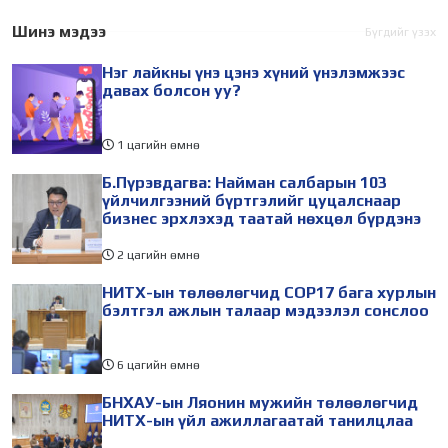
дугаар сарын 17-28-ны
залуу бизнес эрхлэгчдийн
өдөр зохион
төлөөлөгчид Монгол
Шинэ мэдээ
Бүгдийг үзэх
байгуулагдана. Үүнтэй
Улсад хийж буй танилцах
Нэг лайкны үнэ цэнэ хүний үнэлэмжээс
холбогдуулан Нийслэлийн
айлчлалынхаа хүрээнд
давах болсон уу?
1 цагийн өмнө
Б.Пүрэвдагва: Найман салбарын 103
үйлчилгээний бүртгэлийг цуцалснаар
бизнес эрхлэхэд таатай нөхцөл бүрдэнэ
2 цагийн өмнө
НИТХ-ын төлөөлөгчид COP17 бага хурлын
бэлтгэл ажлын талаар мэдээлэл сонслоо
6 цагийн өмнө
БНХАУ-ын Ляонин мужийн төлөөлөгчид
НИТХ-ын үйл ажиллагаатай танилцлаа