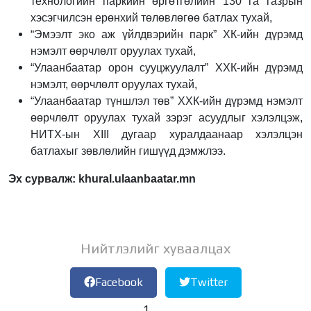
технологийн паркийн өргөтгөлийн 130 га газрын
хэсэгчилсэн ерөнхий төлөвлөгөө батлах тухай,
“Эмээлт эко аж үйлдвэрийн парк” ХК-ийн дүрэмд
нэмэлт өөрчлөлт оруулах тухай,
“Улаанбаатар орон сууцжуулалт” ХХК-ийн дүрэмд
нэмэлт, өөрчлөлт оруулах тухай,
“Улаанбаатар түншлэл төв” ХХК-ийн дүрэмд нэмэлт
өөрчлөлт оруулах тухай зэрэг асуудлыг хэлэлцэж,
НИТХ-ын XIII дугаар хуралдаанаар хэлэлцэн
батлахыг зөвлөлийн гишүүд дэмжлээ.
Эх сурвалж: khural.ulaanbaatar.mn
Нийтлэлийг хуваалцах
Facebook
Twitter