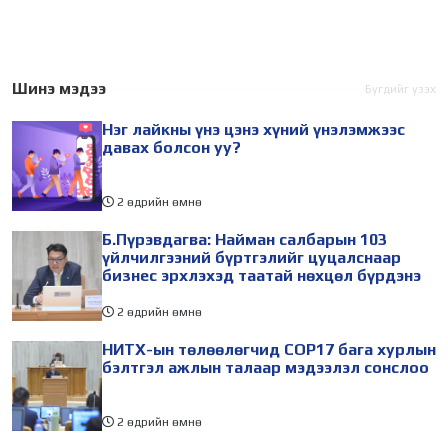
сөхөгддөг. Өвөл болохоор
учиртай. Гэвч жил бүр
утаа, хавар болохоор
өвөл болохоор л тог,
замын нүх, зун болохоор
дулаан тасарч, зам
үер, намар болохоор
мөстөж, хот түгжирч,
Шинэ мэдээ
Бүгдийг үзэх
түгжрэл. Улирал солигдох
утаа нэмэгддэг. Тэр
Нэг лайкны үнэ цэнэ хүний үнэлэмжээс
бүрт асуудал нь л
болгонд "гэнэтийн
давах болсон уу?
2 өдрийн өмнө
Б.Пүрэвдагва: Найман салбарын 103
үйлчилгээний бүртгэлийг цуцалснаар
бизнес эрхлэхэд таатай нөхцөл бүрдэнэ
2 өдрийн өмнө
НИТХ-ын төлөөлөгчид COP17 бага хурлын
бэлтгэл ажлын талаар мэдээлэл сонслоо
2 өдрийн өмнө