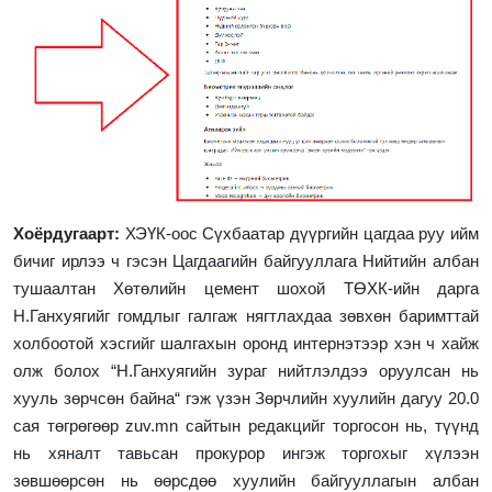
Хоёрдугаарт:
ХЭҮК-оос Сүхбаатар дүүргийн цагдаа руу ийм
бичиг ирлээ ч гэсэн Цагдаагийн байгууллага Нийтийн албан
тушаалтан Хөтөлийн цемент шохой ТӨХК-ийн дарга
Н.Ганхуягийг гомдлыг галгаж нягтлахдаа зөвхөн баримттай
холбоотой хэсгийг шалгахын оронд интернэтээр хэн ч хайж
олж болох “Н.Ганхуягийн зураг нийтлэлдээ оруулсан нь
хууль зөрчсөн байна“ гэж үзэн Зөрчлийн хуулийн дагуу 20.0
сая төгрөгөөр
zuv.mn
сайтын редакцийг торгосон нь, түүнд
нь хяналт тавьсан прокурор ингэж торгохыг хүлээн
зөвшөөрсөн нь өөрсдөө хуулийн байгууллагын албан