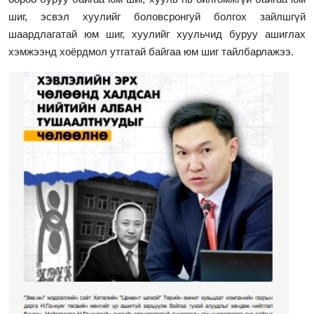
шиг, эсвэл хуулийг боловсронгуй болгох зайлшгүй
шаардлагатай юм шиг, хуулийг хуульчид буруу ашиглах
хэмжээнд хоёрдмол утгатай байгаа юм шиг
тайлбарлажээ.