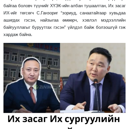
байгаа боловч түүнийг ХҮЭК-ийн албан тушаалтан, Их засаг
ИХ-ийг төгсөгч С.Ганзориг “зориуд, санаатайгаар хувьдаа
ашигдах гэсэн, найзыгаа өмөөрч, хэвлэл мэдээллийн
байгууллагыг буруутгах гэсэн” үйлдэл байж болзошгүй гэж
хардаж байна.