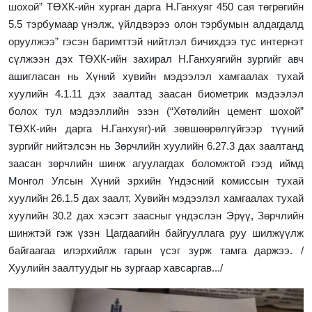
шохой” ТӨХК-ийн хурган дарга Н.Ганхуяг 450 сая төгрөгийн
5.5 тэрбумаар үнэлж, үйлдвэрээ олон тэрбумын алдагдалд
оруулжээ” гэсэн баримттэй нийтлэл бичихдээ тус интернэт
сүлжээн дэх ТӨХК-ийн захирал Н.Ганхуягийн зургийг авч
ашигласан нь Хүний хувийн мэдээлэл хамгаалах тухай
хуулийн 4.1.11 дэх заалтад заасан биометрик мэдээлэл
болох тул мэдээллийн
эзэн
(
“Хөтөлийн цемент шохой”
ТӨХК-ийн дарга Н.Ганхуяг
)
-ий зөвшөөрөлгүйгээр түүний
зургийг нийтэлсэн нь Зөрчлийн хуулийн 6.27.3 дах заалтанд
заасан зөрчлийн шинж агуулагдах боломжтой гээд иймд
Монгол Улсын Хүний эрхийн Үндэсний комиссын тухай
хуулийн 26.1.5 дах заалт, Хувийн мэдээлэл хамгаалах тухай
хуулийн 30.2 дах хэсэгт заасныг үндэслэн Эрүү, Зөрчлийн
шинжтэй гэж үзэн Цагдаагийн байгууллага руу шилжүүлж
байгаагаа илэрхийлж гарын үсэг зурж тамга даржээ. /
Хуулийн заалтуудыг нь зургаар хавсаргав.../