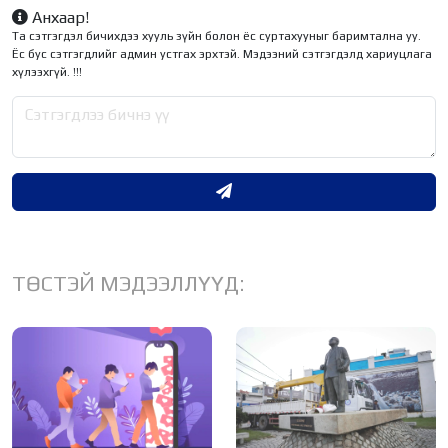
Анхаар!
Та сэтгэгдэл бичихдээ хууль зүйн болон ёс суртахууныг баримтална уу.
Ёс бус сэтгэгдлийг админ устгах эрхтэй. Мэдээний сэтгэгдэлд хариуцлага
хүлээхгүй. !!!
ТӨСТЭЙ МЭДЭЭЛЛҮҮД: