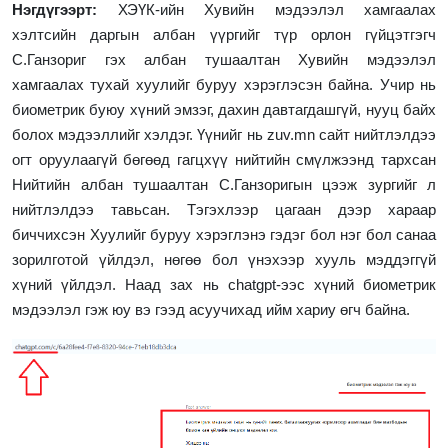
Нэгдүгээрт:
ХЭҮК-ийн
Хувийн мэдээлэл хамгаалах
хэлтсийн даргын албан үүргийг түр орлон гүйцэтгэгч
С.Ганзориг гэх албан тушаалтан Хувийн мэдээлэл
хамгаалах тухай х
уулийг буруу хэрэглэсэн байна. Учир нь
биометрик буюу хүний эмзэг, дахин давтагдашгүй, нууц байх
болох мэдээллийг хэлдэг. Үүнийг нь
zuv.mn
сайт нийтлэлдээ
огт оруулаагүй бөгөөд гагцхүү нийтийн смүлжээнд тархсан
Нийтийн албан тушаалтан
С.Ганзоригын цээж зургийг л
нийтлэлдээ тавьсан.
Тэгэхлээр цагаан дээр хараар
биччихсэн Хуулийг буруу хэрэглэнэ гэдэг бол нэг бол санаа
зорилготой үйлдэл, нөгөө бол үнэхээр хууль мэддэггүй
хүний үйлдэл. Наад зах нь
chatgpt-
ээс хүний биометрик
мэдээлэл гэж юу вэ гээд асуучихад ийм хариу өгч байна.