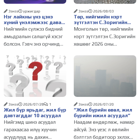
Ээнээ
уржигдар
Ээнээ
2026/08/03
Нэг лайкны үнэ цэнэ
Төр, нийгмийн нэрт
хүний үнэлэмжээс давах
зүтгэлтэн С.Зоригийн
болсон уу?
хөшөөг буцаан
Нийгмийн сүлжээ бидний
Монголын төр, нийгмийн
байрлууллаа
амьдралын салшгүй хэсэг
нэрт зүтгэлтэн С.Зоригийн
болсон. Гэвч энэ орчинд
хөшөөг 2026 оны
хүмүүсийн үнэлэмж,
долоодугаар сарын 31-ний
амжилт, тэр ч байтугай
03.00 цагт
хүний үнэ цэнийг хүртэл
зөвшөөрөлгүйгээр нүүлгэн
лайк, шэйр, дагагчийн
шилжүүлсэн. Нийслэлийн
тоогоор хэмжих хандлага
Засаг дарга бөгөөд
газар авч
Улаанбаатар хотын
Захирагч
Ээнээ
2026/07/28
1
Ээнээ
2026/07/20
Жил бүр ярьдаг, жил бүр
“Жил бүрийн өвөл, жил
давтагддаг 10 асуудал
бүрийн ижил асуудал“
Нийгэмд шинэ асуудал
Наадам өндөрлөж, намар
гарахаасаа илүү хуучин
айсуй. Энэ үеэс л өвлийн
асуудлууд нь дахин
бэлтгэл бодитоор эхлэх