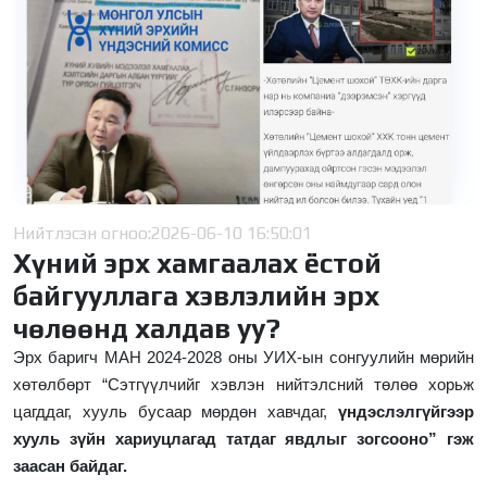
Нийтлэсэн огноо:
2026-06-10 16:50:01
Хүний эрх хамгаалах ёстой
байгууллага хэвлэлийн эрх
чөлөөнд халдав уу?
Эрх баригч МАН 2024-2028 оны УИХ-ын сонгуулийн мөрийн
хөтөлбөрт “
Сэтгүүлчийг хэвлэн нийтэлсний төлөө хорьж
цагддаг, хууль бусаар мөрдөн хавчдаг,
үндэслэлгүйгээр
хууль зүйн хариуцлагад татдаг явдлыг зогсооно
” гэж
заасан байдаг.