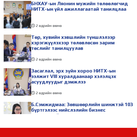
БНХАУ-ын Ляонин мужийн төлөөлөгчид
НИТХ-ын үйл ажиллагаатай танилцлаа
2 өдрийн өмнө
Төр, хувийн хэвшлийн түншлэлээр
хэрэгжүүлэхээр төлөвлөсөн зарим
төслийг танилцуулав
2 өдрийн өмнө
Засаглал, эрх зүйн хороо НИТХ-ын
ээлжит VIII хуралдаанаар хэлэлцэх
асуудлуудыг дэмжлээ
2 өдрийн өмнө
Б.Сэмжидмаа: Зөвшөөрлийн шинжтэй 103
бүртгэлээс нийслэлийн бизнес
эрхлэгчдийг чөлөөллөө
2 өдрийн өмнө