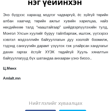
Энэ бүгдээс харахад мэдлэг чадваргүй, ёс зүйгүй төрийн
албан хаагчид төрийн ажлыг хувийн харилцаа, найз
нөхдийнхөө талд “нааштайгаар” шийдвэрлүүлэхийн тулд,
Монгол Улсын хуулийг буруу тайлбарлаж, ишлэж, үүгээрээ
хэвлэл мэдээллийн байгууллагын дуу хоолойг боомилж,
тэдэнд санхүүгийн дарамт үзүүлэх гэж улайрсан хандлагыг
дахин гаргах ёсгүйг ХҮЭК төдийгүй Хууль хяналтын
байгууллагууд бүх шатандаа анхааран үзнэ бизээ..
Ц.Мөнх
Amlalt.mn
Нийтлэлийг хуваалцах