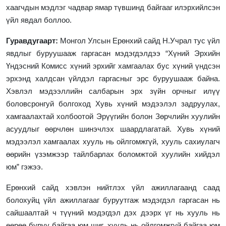
хаагчдын мэдлэг чадвар ямар түвшинд байгааг илэрхийлсэн
үйл явдал боллоо.
Гуравдугаарт:
Монгол Улсын Ерөнхий сайд Н.Учрал тус үйл
явдлыг буруушааж гаргасан мэдэгдэлдээ “
Хүний Эрхийн
Үндэсний Комисс хүний эрхийг хамгаалах бус хүний үндсэн
эрхэнд халдсан үйлдэл гаргасныг эрс буруушааж байна.
Хэвлэл мэдээллийн салбарын эрх зүйн орчныг илүү
боловсронгуй болгоход Хувь хүний мэдээлэл задруулах,
хамгаалахтай холбоотой Эрүүгийн болон Зөрчлийн хуулийн
асуудлыг өөрчлөн шинэчлэх шаардлагатай.
Хувь хүний
мэдээлэл хамгаалах хууль нь ойлгомжгүй, хууль сахиулагч
өөрийн үзэмжээр тайлбарлах боломжтой хуулийн хийдэл
юм
” гэжээ.
Ерөнхий сайд хэвлэн нийтлэх үйл ажиллагаанд саад
болохуйц үйл ажиллагааг буруутгаж мэдэгдэл гаргасан нь
сайшаалтай ч түүний мэдэгдэл дэх дээрх үг нь
хууль нь
өөрөө буруу байгаа юм шиг, хууль нь ойлгомжгүй байгаа юм