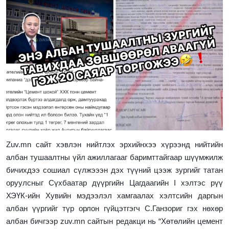
Z
uv.mn
сайт
хэвлэн нийтлэх эрхийнхээ хүрээнд нийтийн
албан тушаалтны үйл ажиллагааг баримттайгаар шүүмжилж
бичихдээ сошиал сүлжэээн дэх түүний цээж зургийг татан
оруулсныг Сүхбаатар дүүргийн Цагдаагийн
I
хэлтэс рүү
ХЭҮК-ийн Хувийн мэдээлэл хамгаалах хэлтсийн даргын
албан үүргийг түр орлон гүйцэтгэгч С.Ганзориг гэх нөхөр
албан бичгээр
zuv.mn
сайтын редакци нь “Хөтөлийн цемент