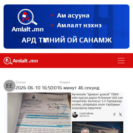
Ам асууна
Амлалт нэхнэ
АРД ТҮМНИЙ ОЙ САНАМЖ
Огноо
Унших
2026-06-10 16:50:01
6 минут 46 секунд