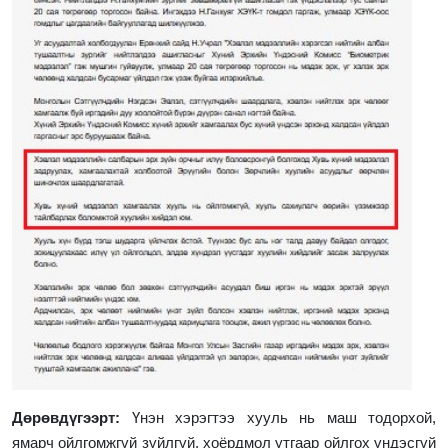
Дөрөвдүгээрт:
Үнэн хэрэгтээ хууль нь маш тодорхой,
ямарч ойлгомжгүй зүйлгүй, хоёрдмол утгаар ойлгох үндэсгүй