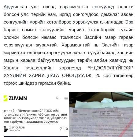
Ардчилсан улс оронд парламентын сонгуульд олонхи
болсон улс төрийн нам, иргэд сонгогчдоос дэмжлэг авсан
сонгуулийн мөрийн хөтөлбөрөө хэрэгжүүлж ажилладаг. Эрх
баригч намын сонгуулийн мөрийн хөтөлбөрийг тухайн
олонхи болсон намаас томилсон Засгийн газар гардан
хэрэгжүүлдэг журамтай.
Х
арамсалтай нь Засгийн газар
мөрийн хөтөлбөрөө хэрэгжүүлж эхлээ ч үгүй байхад Засгийн
газрын харьяа байгууллагуудын төрийн албан хаагчид нь
Хэвлэл мэдээллийн хэрэгсэлд ҮНДЭСЛЭЛГҮЙГЭЭР
ХУУЛИЙН ХАРИУЦЛАГА ОНОГДУУЛЖ, 20 сая төгрөгөөр
торгох шийдвэр гаргасан байна.