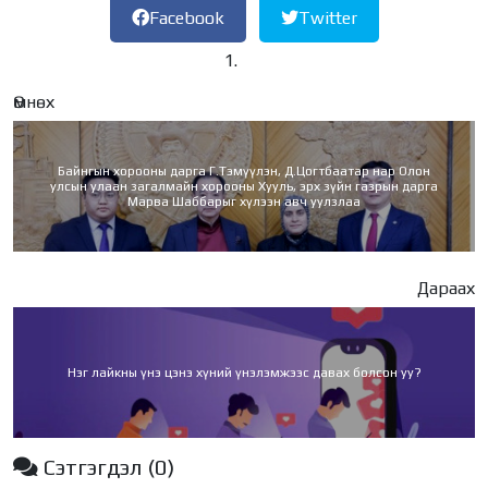
Facebook
Twitter
Өмнөх
Байнгын хорооны дарга Г.Тэмүүлэн, Д.Цогтбаатар нар Олон
улсын улаан загалмайн хорооны Хууль, эрх зүйн газрын дарга
Марва Шаббарыг хүлээн авч уулзлаа
Дараах
Нэг лайкны үнэ цэнэ хүний үнэлэмжээс давах болсон уу?
Сэтгэгдэл
(0)