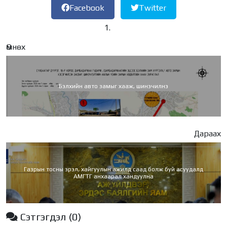
Facebook
Twitter
Өмнөх
Бэлхийн авто замыг хааж, шинэчилнэ
Дараах
Газрын тосны эрэл, хайгуулын ажилд саад болж буй асуудалд
АМГТГ анхаарал хандуулна
Сэтгэгдэл
(0)