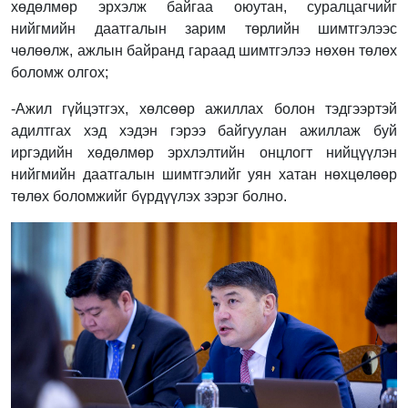
хөдөлмөр эрхэлж байгаа оюутан, суралцагчийг
нийгмийн даатгалын зарим төрлийн шимтгэлээс
чөлөөлж, ажлын байранд гараад шимтгэлээ нөхөн төлөх
боломж олгох;
-Ажил гүйцэтгэх, хөлсөөр ажиллах болон тэдгээртэй
адилтгах хэд хэдэн гэрээ байгуулан ажиллаж буй
иргэдийн хөдөлмөр эрхлэлтийн онцлогт нийцүүлэн
нийгмийн даатгалын шимтгэлийг уян хатан нөхцөлөөр
төлөх боломжийг бүрдүүлэх зэрэг болно.