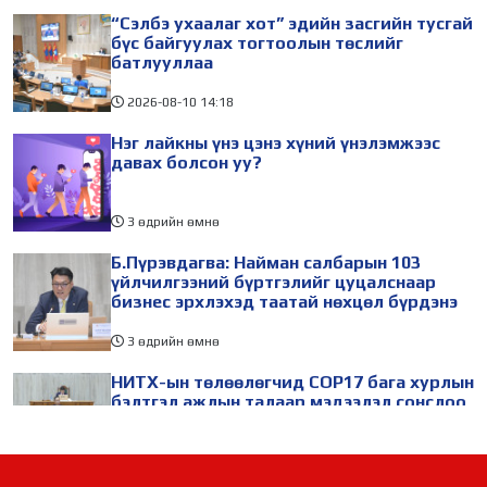
“Сэлбэ ухаалаг хот” эдийн засгийн тусгай
бүс байгуулах тогтоолын төслийг
батлууллаа
2026-08-10
14:18
Нэг лайкны үнэ цэнэ хүний үнэлэмжээс
давах болсон уу?
3 өдрийн өмнө
Б.Пүрэвдагва: Найман салбарын 103
үйлчилгээний бүртгэлийг цуцалснаар
бизнес эрхлэхэд таатай нөхцөл бүрдэнэ
3 өдрийн өмнө
НИТХ-ын төлөөлөгчид COP17 бага хурлын
бэлтгэл ажлын талаар мэдээлэл сонслоо
3 өдрийн өмнө