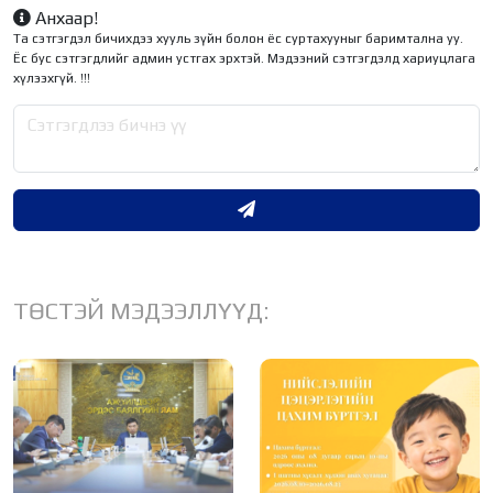
Анхаар!
Та сэтгэгдэл бичихдээ хууль зүйн болон ёс суртахууныг баримтална уу.
Ёс бус сэтгэгдлийг админ устгах эрхтэй. Мэдээний сэтгэгдэлд хариуцлага
хүлээхгүй. !!!
ТӨСТЭЙ МЭДЭЭЛЛҮҮД: