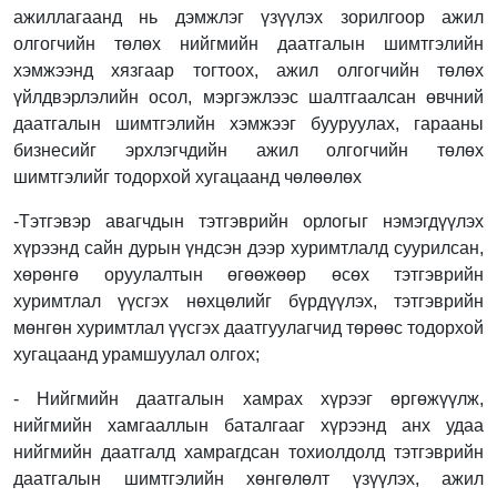
ажиллагаанд нь дэмжлэг үзүүлэх зорилгоор ажил
олгогчийн төлөх нийгмийн даатгалын шимтгэлийн
хэмжээнд хязгаар тогтоох, ажил олгогчийн төлөх
үйлдвэрлэлийн осол, мэргэжлээс шалтгаалсан өвчний
даатгалын шимтгэлийн хэмжээг бууруулах, гарааны
бизнесийг эрхлэгчдийн ажил олгогчийн төлөх
шимтгэлийг тодорхой хугацаанд чөлөөлөх
-Тэтгэвэр авагчдын тэтгэврийн орлогыг нэмэгдүүлэх
хүрээнд сайн дурын үндсэн дээр хуримтлалд суурилсан,
хөрөнгө оруулалтын өгөөжөөр өсөх тэтгэврийн
хуримтлал үүсгэх нөхцөлийг бүрдүүлэх, тэтгэврийн
мөнгөн хуримтлал үүсгэх даатгуулагчид төрөөс тодорхой
хугацаанд урамшуулал олгох;
- Нийгмийн даатгалын хамрах хүрээг өргөжүүлж,
нийгмийн хамгааллын баталгааг хүрээнд анх удаа
нийгмийн даатгалд хамрагдсан тохиолдолд тэтгэврийн
даатгалын шимтгэлийн хөнгөлөлт үзүүлэх, ажил