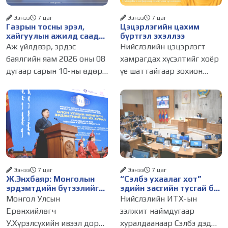
Ээнээ
7 цаг
Ээнээ
7 цаг
Газрын тосны эрэл,
Цэцэрлэгийн цахим
хайгуулын ажилд саад
бүртгэл эхэллээ
болж буй асуудалд
Аж үйлдвэр, эрдэс
Нийслэлийн цэцэрлэгт
АМГТГ анхаарал
баялгийн яам 2026 оны 08
хамрагдах хүсэлтийг хоёр
хандуулна
дугаар сарын 10-ны өдөр
үе шаттайгаар зохион
ээлжит шуурхай
байгуулна. Цэцэрлэгийн
хуралдаанаа зохион
элсэлтийн бүртгэл
байгуулж, салбарын
өнөөдөр буюу 2026 оны 8
ажлуудын хэрэгжилт,
дугаар сарын 10-ны
тулгамдсан асуудлуудыг
өдрийн 09:00 цагт эхэллээ.
хэлэлцлээ. Хурлыг Төрийн
Нэгдүгээр шатны
нарийн
Ээнээ
7 цаг
Ээнээ
7 цаг
Ж.Энхбаяр: Монголын
“Сэлбэ ухаалаг хот”
эрдэмтдийн бүтээлийг
эдийн засгийн тусгай бүс
олон улсын хэлнээ түгээн
байгуулах тогтоолын
Монгол Улсын
Нийслэлийн ИТХ-ын
дэлгэрүүлэх ажлыг
төслийг батлууллаа
Ерөнхийлөгч
ээлжит наймдугаар
дэмжинэ
У.Хүрэлсүхийн ивээл дор
хуралдаанаар Сэлбэ дэд