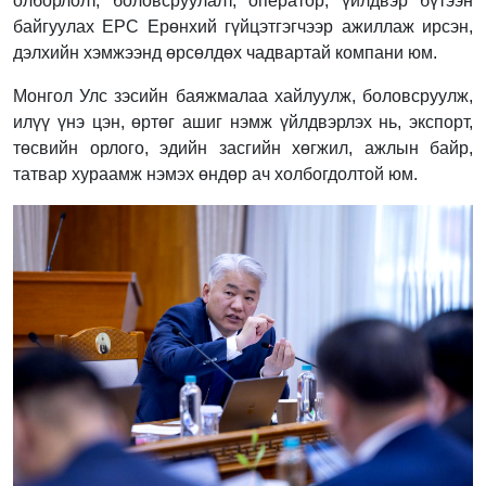
олборлолт, боловсруулалт, оператор, үйлдвэр бүтээн
байгуулах EPC Ерөнхий гүйцэтгэгчээр ажиллаж ирсэн,
дэлхийн хэмжээнд өрсөлдөх чадвартай компани юм.
Монгол Улс зэсийн баяжмалаа хайлуулж, боловсруулж,
илүү үнэ цэн, өртөг ашиг нэмж үйлдвэрлэх нь, экспорт,
төсвийн орлого, эдийн засгийн хөгжил, ажлын байр,
татвар хураамж нэмэх өндөр ач холбогдолтой юм.