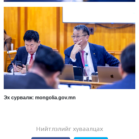
Эх сурвалж: mongolia.gov.mn
Нийтлэлийг хуваалцах