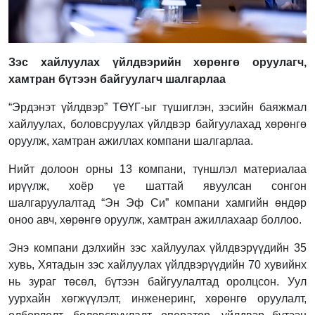
Зэс хайлуулах үйлдвэрийн хөрөнгө оруулагч,
хамтран бүтээн байгуулагч шалгарлаа
“Эрдэнэт үйлдвэр” ТӨҮГ-ыг түшиглэн, зэсийн баяжмал
хайлуулах, боловсруулах үйлдвэр байгуулахад хөрөнгө
оруулж, хамтран ажиллах компани шалгарлаа.
Нийт долоон орны 13 компани, түншлэл материалаа
ирүүлж, хоёр үе шаттай явуулсан сонгон
шалгаруулалтад “Эн Эф Си” компани хамгийн өндөр
оноо авч, хөрөнгө оруулж, хамтран ажиллахаар боллоо.
Энэ компани дэлхийн зэс хайлуулах үйлдвэрүүдийн 35
хувь, Хятадын зэс хайлуулах үйлдвэрүүдийн 70 хувийнх
нь зураг төсөл, бүтээн байгуулалтад оролцсон. Уул
уурхайн хөгжүүлэлт, инженеринг, хөрөнгө оруулалт,