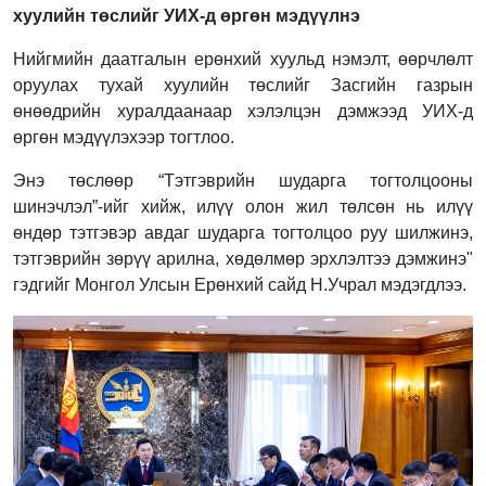
хуулийн төслийг УИХ-д өргөн мэдүүлнэ
Нийгмийн даатгалын ерөнхий хуульд нэмэлт, өөрчлөлт
оруулах тухай хуулийн төслийг Засгийн газрын
өнөөдрийн хуралдаанаар хэлэлцэн дэмжээд УИХ-д
өргөн мэдүүлэхээр тогтлоо.
Энэ төслөөр “Тэтгэврийн шударга тогтолцооны
шинэчлэл”-ийг хийж, илүү олон жил төлсөн нь илүү
өндөр тэтгэвэр авдаг шударга тогтолцоо руу шилжинэ,
тэтгэврийн зөрүү арилна, хөдөлмөр эрхлэлтээ дэмжинэ"
гэдгийг Монгол Улсын Ерөнхий сайд Н.Учрал мэдэгдлээ.