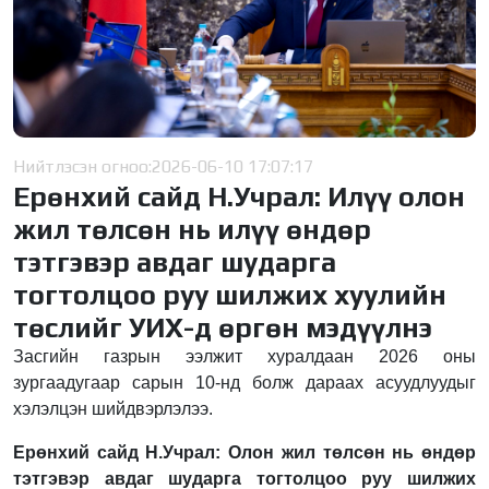
Нийтлэсэн огноо:
2026-06-10 17:07:17
Ерөнхий сайд Н.Учрал: Илүү олон
жил төлсөн нь илүү өндөр
тэтгэвэр авдаг шударга
тогтолцоо руу шилжих хуулийн
төслийг УИХ-д өргөн мэдүүлнэ
Засгийн газрын ээлжит хуралдаан 2026 оны
зургаадугаар сарын 10-нд болж дараах асуудлуудыг
хэлэлцэн шийдвэрлэлээ.
Ерөнхий сайд Н.Учрал: Олон жил төлсөн нь өндөр
тэтгэвэр авдаг шударга тогтолцоо руу шилжих