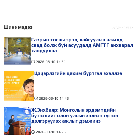
"Монгол судлал:
төвд эдийн засгийн тусгай
Уламжлал ба орчин үе"
бүс байгуулах тухай
сэдэвт олон улсын
тогтоолын төслийг
монголч эрдэмтний XIII Их
хэлэлцүүлж батлуулав.
Шинэ мэдээ
Бүгдийг үзэх
хурал 2026.08.10-наас 13-
Сүхбаатар дүүргийн 14,
Газрын тосны эрэл, хайгуулын ажилд
ны өдрүүдэд зохион
Чингэлтэйн 14, 18 дугаар
саад болж буй асуудалд АМГТГ анхаарал
байгуулагдаж
хандуулна
2026-08-10
14:51
Цэцэрлэгийн цахим бүртгэл эхэллээ
2026-08-10
14:48
Ж.Энхбаяр: Монголын эрдэмтдийн
бүтээлийг олон улсын хэлнээ түгээн
дэлгэрүүлэх ажлыг дэмжинэ
2026-08-10
14:25