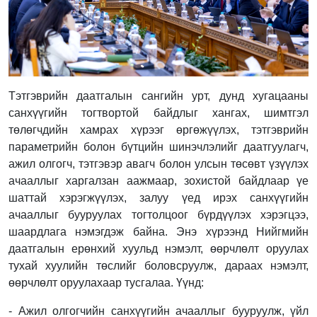
Тэтгэврийн даатгалын сангийн урт, дунд хугацааны
санхүүгийн тогтвортой байдлыг хангах, шимтгэл
төлөгчдийн хамрах хүрээг өргөжүүлэх, тэтгэврийн
параметрийн болон бүтцийн шинэчлэлийг даатгуулагч,
ажил олгогч, тэтгэвэр авагч болон улсын төсөвт үзүүлэх
ачааллыг харгалзан аажмаар, зохистой байдлаар үе
шаттай хэрэгжүүлэх, залуу үед ирэх санхүүгийн
ачааллыг бууруулах тогтолцоог бүрдүүлэх хэрэгцээ,
шаардлага нэмэгдэж байна. Энэ хүрээнд Нийгмийн
даатгалын ерөнхий хуульд нэмэлт, өөрчлөлт оруулах
тухай хуулийн төслийг боловсруулж, дараах нэмэлт,
өөрчлөлт оруулахаар тусгалаа. Үүнд:
- Ажил олгогчийн санхүүгийн ачааллыг бууруулж, үйл