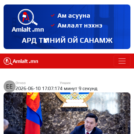
Ам асууна
Амлалт нэхнэ
АРД ТҮМНИЙ ОЙ САНАМЖ
Огноо
Унших
2026-06-10 17:07:17
4 минут 9 секунд