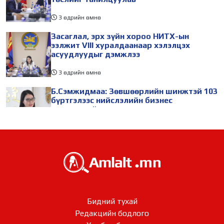
3 өдрийн өмнө
Засаглал, эрх зүйн хороо НИТХ-ын
ээлжит VIII хуралдаанаар хэлэлцэх
асуудлуудыг дэмжлээ
3 өдрийн өмнө
Б.Сэмжидмаа: Зөвшөөрлийн шинжтэй 103
бүртгэлээс нийслэлийн бизнес
эрхлэгчдийг чөлөөллөө
3 өдрийн өмнө
ТБХ 67 асуудал хэлэлцэж, нийслэлийн
төсвийн талаарх ерөнхий хяналтын
сонсгол зохион байгуулсан байна
3 өдрийн өмнө
УИХ-ын дарга С.Бямбацогт төрийг
Бидний тухай
төлөөлөн Сутай хайрхны тэнгэрийг тахих
Редакцийн бодлого​​​​​​​
төрийн тахилгад оролцлоо