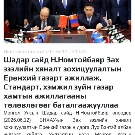
Нийтлэсэн огноо:
2026-06-12 13:10:46
Шадар сайд Н.Номтойбаяр Зах
зээлийн хяналт зохицуулалтын
Ерөнхий газарт ажиллаж,
Стандарт, хэмжил зүйн газар
хамтын ажиллагааны
төлөвлөгөөг баталгаажууллаа
Монгол Улсын Шадар сайд Н.Номтойбаяр өнөөдөр
(2026.06.12) БНХАУ-ын Зах зээлийн хяналт
зохицуулалтын Ерөнхий газрын дарга Луо Вэнтэй албан
уулзалт хийлээ. Уулзалтын үеэр Монгол Улсын