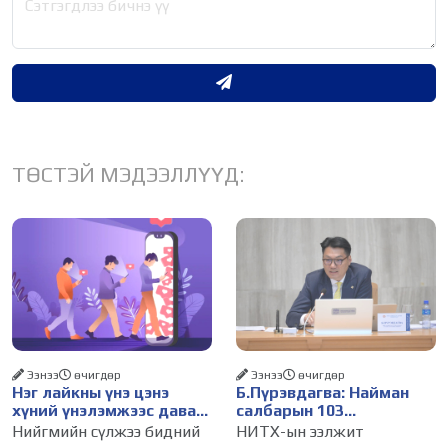
ТӨСТЭЙ МЭДЭЭЛЛҮҮД:
Ээнээ
өчигдѳр
Ээнээ
өчигдѳр
Нэг лайкны үнэ цэнэ
Б.Пүрэвдагва: Найман
хүний үнэлэмжээс давах
салбарын 103
болсон уу?
үйлчилгээний
Нийгмийн сүлжээ бидний
НИТХ-ын ээлжит
бүртгэлийг цуцалснаар