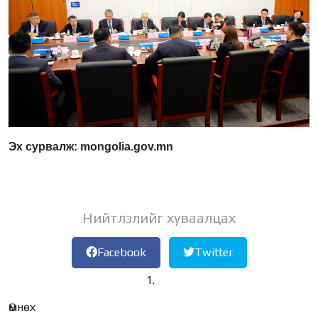
Эх сурвалж: mongolia.gov.mn
Нийтлэлийг хуваалцах
Facebook
Twitter
Өмнөх