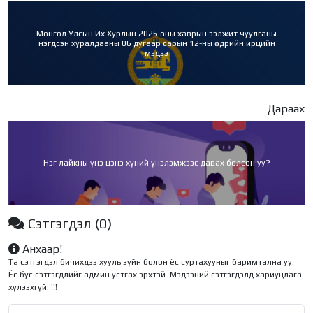
Монгол Улсын Их Хурлын 2026 оны хаврын ээлжит чуулганы
нэгдсэн хуралдааны 06 дугаар сарын 12-ны өдрийн ирцийн
мэдээ
Дараах
Нэг лайкны үнэ цэнэ хүний үнэлэмжээс давах болсон уу?
Сэтгэгдэл
(0)
Анхаар!
Та сэтгэгдэл бичихдээ хууль зүйн болон ёс суртахууныг баримтална уу.
Ёс бус сэтгэгдлийг админ устгах эрхтэй. Мэдээний сэтгэгдэлд хариуцлага
хүлээхгүй. !!!