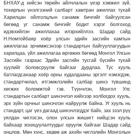
БНХАУ-д хийсэн төрийн айлчлалын үеэр хэмжил зүй,
тохирлын үнэлгээний салбарт хамтран ажиллах тухай
Харилцан ойлголцлын санамж бичгийг байгуулсан
бөгөөд уг санамж бичгийг бодит хэрэг болгоход
идэвхийлэн ажиллахаа илэрхийллээ. Шадар сайд
Н.Номтойбаяр хоёр улсын эдийн засгийн хамтын
ажиллагаа эрчимжсэнээр стандартын байгууллагуудын
харилцаа, үйл ажиллагаа өргөжих бөгөөд Монгол Улсын
Засгийн газраас Эдийн засгийн тусгай бүсийн тухай
хуулийг боловсруулж байгааг дурдлаа. Тус хууль
батлагдсанаар хоёр орны худалдааны эргэлт нэмэгдэж,
стандартчилал, итгэмжлэлийн салбар шинэ түвшинд
хөгжих боломжтой гэв. Түүнчлэн, Монгол Улс
стандартын салбарт шинэчлэл хийхээр холбогдох хууль,
эрх зүйн орчныг шинэчлэн найруулж байна. Уг хууль нь
стандарт, цаг үеэ дагаад шинэчлэгддэг байх, зах зээл рүү
уялдан чиглэсэн, олон улсын жишигт нийцсэн хууль
байхаар зохицуулалтуудыг оруулж байгааг Шадар сайд
онцлов. Мөн хүнс, хөдөө аж ахуйн чиглэлийн Монголын