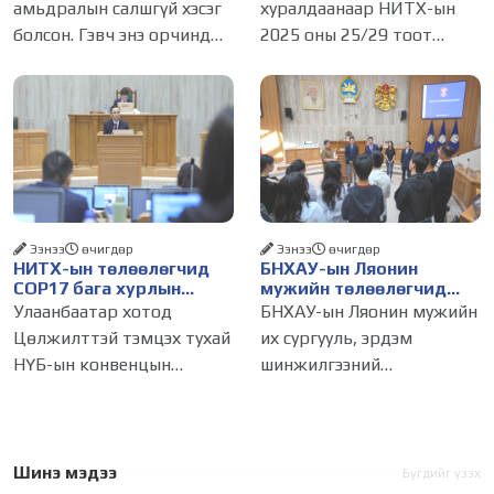
амьдралын салшгүй хэсэг
хуралдаанаар НИТХ-ын
бизнес эрхлэхэд таатай
болсон. Гэвч энэ орчинд
2025 оны 25/29 тоот
нөхцөл бүрдэнэ
хүмүүсийн үнэлэмж,
тогтоолоор батлагдсан
амжилт, тэр ч байтугай
журмын зарим хэсгийг
хүний үнэ цэнийг хүртэл
хүчингүй болгож,
лайк, шэйр, дагагчийн
зөвшөөрлийн шинжтэй
тоогоор хэмжих хандлага
103 бүртгэлээс нийслэлийн
газар авч
бизнес эрхлэгчдийг
Ээнээ
өчигдѳр
Ээнээ
өчигдѳр
НИТХ-ын төлөөлөгчид
БНХАУ-ын Ляонин
COP17 бага хурлын
мужийн төлөөлөгчид
бэлтгэл ажлын талаар
НИТХ-ын үйл
Улаанбаатар хотод
БНХАУ-ын Ляонин мужийн
мэдээлэл сонслоо
ажиллагаатай
Цөлжилттэй тэмцэх тухай
их сургууль, эрдэм
танилцлаа
НҮБ-ын конвенцын
шинжилгээний
Талуудын 17 дугаар бага
байгууллагын эрдэмтэн,
хурал (COP17) 2026 оны 08
судлаач, оюутнууд болон
дугаар сарын 17-28-ны
залуу бизнес эрхлэгчдийн
өдөр зохион
төлөөлөгчид Монгол
Шинэ мэдээ
Бүгдийг үзэх