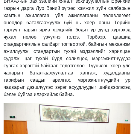
БНХАУ-ын Зах зээлийн хяналт зохицуулалтын Ерөнхий
газрын дарга Луо Вэний зүгээс хэмжил зүйн салбарын
хамтын ажиллагаа, үйл ажиллагааны төлөвлөгөөг
өнөөдөр баталгаажуулж буй нь хоёр орны Төрийн
тэргүүн нарын яриа хэлцлийг бодит үр дүнд хүргэхэд
чухал нөлөө үзүүлнэ гэлээ. Тэрбээр, цаашид
стандартчиллын салбарт тогтвортой, байнгын механизм
ажиллуулж, стандартын тухай мэдээллийг харилцан
судалж, цаг тухай бүрд солилцох, мэргэжилтнүүдээ
сургах хэрэгтэй байгааг тодотголоо. Түүнчлэн хоёр улс
чанарын баталгаажуулалтаа хангаж, худалдааны
тарифын саадыг арилгах, мэргэжилтнүүдийн ур
чадварыг дээшлүүлэх зэрэг асуудлуудыг шийдвэрлэхэд
бэлэн буйгаа илэрхийлж байна.