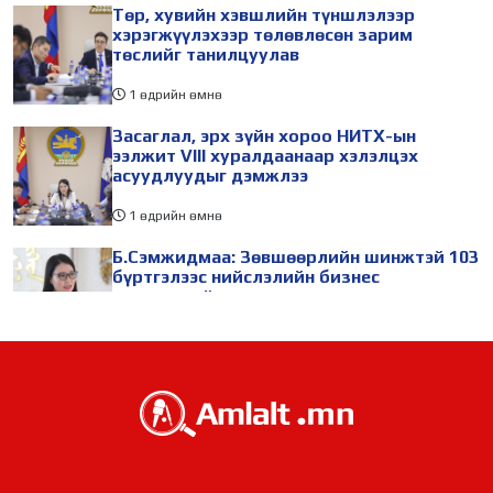
Төр, хувийн хэвшлийн түншлэлээр
хэрэгжүүлэхээр төлөвлөсөн зарим
төслийг танилцуулав
1 өдрийн өмнө
Засаглал, эрх зүйн хороо НИТХ-ын
ээлжит VIII хуралдаанаар хэлэлцэх
асуудлуудыг дэмжлээ
1 өдрийн өмнө
Б.Сэмжидмаа: Зөвшөөрлийн шинжтэй 103
бүртгэлээс нийслэлийн бизнес
эрхлэгчдийг чөлөөллөө
1 өдрийн өмнө
ТБХ 67 асуудал хэлэлцэж, нийслэлийн
төсвийн талаарх ерөнхий хяналтын
сонсгол зохион байгуулсан байна
1 өдрийн өмнө