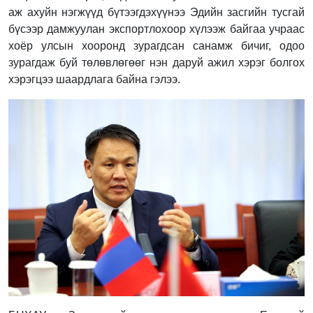
аж ахуйн нэгжүүд бүтээгдэхүүнээ Эдийн засгийн тусгай
бүсээр дамжуулан экспортлохоор хүлээж байгаа учраас
хоёр улсын хооронд зурагдсан санамж бичиг, одоо
зурагдаж буй төлөвлөгөөг нэн даруй ажил хэрэг болгох
хэрэгцээ шаардлага байна гэлээ.