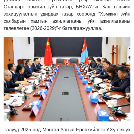
Стандарт, хэмжил зүйн газар, БНХАУ-ын Зах зээлийн
зохицуулалтын удирдах газар хооронд “Хэмжил зүйн
салбарын хамтын ажиллагааны үйл ажиллагааны
төлөвлөгөө (2026-2029)”-г баталгаажууллаа.
Талууд 2025 онд Монгол Улсын Ерөнхийлөгч У.Хүрэлсүх