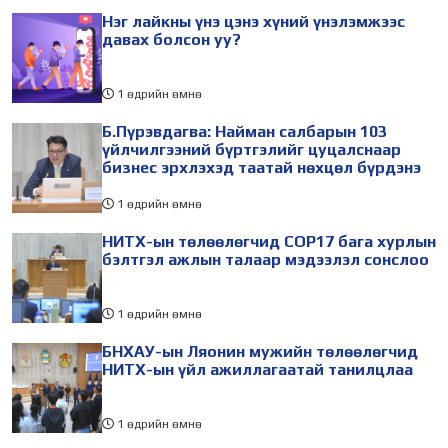
байгуулагдана. Үүнтэй
Улсад хийж буй танилцах
Нэг лайкны үнэ цэнэ хүний үнэлэмжээс
холбогдуулан Нийслэлийн
айлчлалынхаа хүрээнд
давах болсон уу?
1 өдрийн өмнө
Б.Пүрэвдагва: Найман салбарын 103
үйлчилгээний бүртгэлийг цуцалснаар
бизнес эрхлэхэд таатай нөхцөл бүрдэнэ
1 өдрийн өмнө
НИТХ-ын төлөөлөгчид COP17 бага хурлын
бэлтгэл ажлын талаар мэдээлэл сонслоо
1 өдрийн өмнө
БНХАУ-ын Ляонин мужийн төлөөлөгчид
НИТХ-ын үйл ажиллагаатай танилцлаа
1 өдрийн өмнө