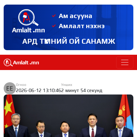
Ам асууна
Амлалт нэхнэ
АРД ТҮМНИЙ ОЙ САНАМЖ
Огноо
Унших
2026-06-12 13:10:46
2 минут 54 секунд