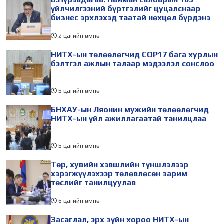
үйлчилгээний бүртгэлийг цуцалснаар
бизнес эрхлэхэд таатай нөхцөл бүрдэнэ
2 цагийн өмнө
НИТХ-ын төлөөлөгчид COP17 бага хурлын
бэлтгэл ажлын талаар мэдээлэл сонслоо
5 цагийн өмнө
БНХАУ-ын Ляонин мужийн төлөөлөгчид
НИТХ-ын үйл ажиллагаатай танилцлаа
5 цагийн өмнө
Төр, хувийн хэвшлийн түншлэлээр
хэрэгжүүлэхээр төлөвлөсөн зарим
төслийг танилцуулав
6 цагийн өмнө
Засаглал, эрх зүйн хороо НИТХ-ын