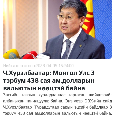
Нийтлэсэн огноо:
2023-04-05 15:24:00
Ч.Хүрэлбаатар: Монгол Улс 3
тэрбум 438 сая ам.долларын
вальютын нөөцтэй байна
Засгийн газрын хуралдаанаас гаргасан шийдвэрийг
албаныхан танилцуулж байна. Энэ үеэр ЭЗХ-ийн сайд
Ч.Хүрэлбаатар "Гуравдугаар сарын эцсийн байдлаар 3
тэрбум 438 сая ам.долларын вальютын нөөцтэй байна.