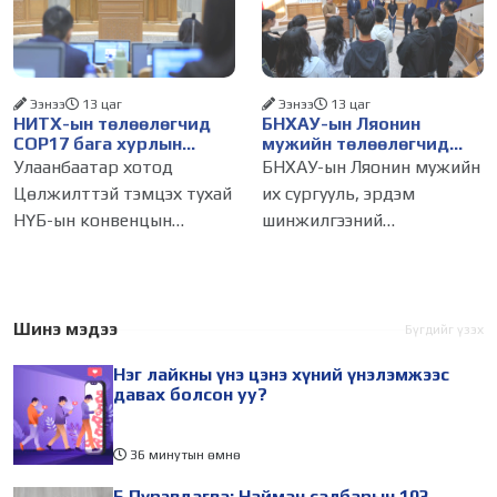
хэмжих хандлага газар
103 бүртгэлээс нийслэлийн
авч
бизнес эрхлэгчдийг
Ээнээ
13 цаг
Ээнээ
13 цаг
НИТХ-ын төлөөлөгчид
БНХАУ-ын Ляонин
COP17 бага хурлын
мужийн төлөөлөгчид
бэлтгэл ажлын талаар
НИТХ-ын үйл
Улаанбаатар хотод
БНХАУ-ын Ляонин мужийн
мэдээлэл сонслоо
ажиллагаатай
Цөлжилттэй тэмцэх тухай
их сургууль, эрдэм
танилцлаа
НҮБ-ын конвенцын
шинжилгээний
Талуудын 17 дугаар бага
байгууллагын эрдэмтэн,
хурал (COP17) 2026 оны 08
судлаач, оюутнууд болон
дугаар сарын 17-28-ны
залуу бизнес эрхлэгчдийн
өдөр зохион
төлөөлөгчид Монгол
Шинэ мэдээ
Бүгдийг үзэх
байгуулагдана. Үүнтэй
Улсад хийж буй танилцах
Нэг лайкны үнэ цэнэ хүний үнэлэмжээс
холбогдуулан Нийслэлийн
айлчлалынхаа хүрээнд
давах болсон уу?
36 минутын өмнө
Б.Пүрэвдагва: Найман салбарын 103