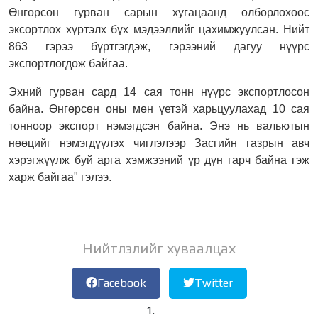
Өнгөрсөн гурван сарын хугацаанд олборлохоос
эксортлох хүртэлх бүх мэдээллийг цахимжуулсан. Нийт
863 гэрээ бүртгэгдэж, гэрээний дагуу нүүрс
экспортлогдож байгаа.
Эхний гурван сард 14 сая тонн нүүрс экспортлосон
байна. Өнгөрсөн оны мөн үетэй харьцуулахад 10 сая
тонноор экспорт нэмэгдсэн байна. Энэ нь вальютын
нөөцийг нэмэгдүүлэх чиглэлээр Засгийн газрын авч
хэрэгжүүлж буй арга хэмжээний үр дүн гарч байна гэж
харж байгаа" гэлээ.
Нийтлэлийг хуваалцах
Facebook
Twitter