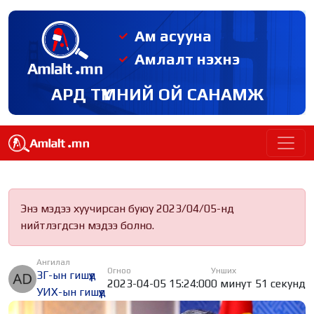
Ам асууна
Амлалт нэхнэ
АРД ТҮМНИЙ ОЙ САНАМЖ
Энэ мэдээ хуучирсан буюу 2023/04/05-нд
нийтлэгдсэн мэдээ болно.
Ангилал
Огноо
Унших
ЗГ-ын гишүүд
2023-04-05 15:24:00
0 минут 51 секунд
УИХ-ын гишүүд