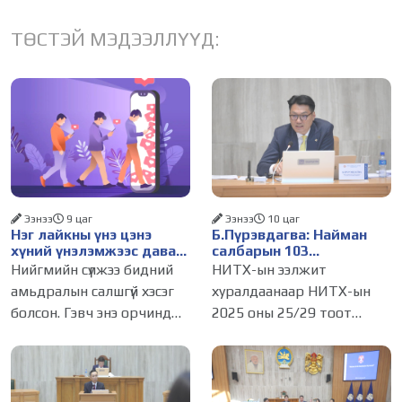
ТӨСТЭЙ МЭДЭЭЛЛҮҮД:
Ээнээ
9 цаг
Ээнээ
10 цаг
Нэг лайкны үнэ цэнэ
Б.Пүрэвдагва: Найман
хүний үнэлэмжээс давах
салбарын 103
болсон уу?
үйлчилгээний
Нийгмийн сүлжээ бидний
НИТХ-ын ээлжит
бүртгэлийг цуцалснаар
амьдралын салшгүй хэсэг
хуралдаанаар НИТХ-ын
бизнес эрхлэхэд таатай
болсон. Гэвч энэ орчинд
2025 оны 25/29 тоот
нөхцөл бүрдэнэ
хүмүүсийн үнэлэмж, амжилт,
тогтоолоор батлагдсан
тэр ч байтугай хүний үнэ
журмын зарим хэсгийг
цэнийг хүртэл лайк, шэйр,
хүчингүй болгож,
дагагчийн тоогоор
зөвшөөрлийн шинжтэй