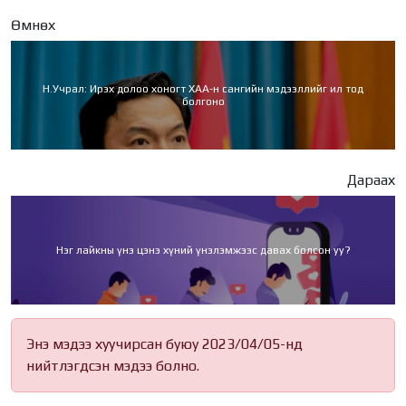
Өмнөх
Н.Учрал: Ирэх долоо хоногт ХАА-н сангийн мэдээллийг ил тод
болгоно
Дараах
Нэг лайкны үнэ цэнэ хүний үнэлэмжээс давах болсон уу?
Энэ мэдээ хуучирсан буюу 2023/04/05-нд
нийтлэгдсэн мэдээ болно.