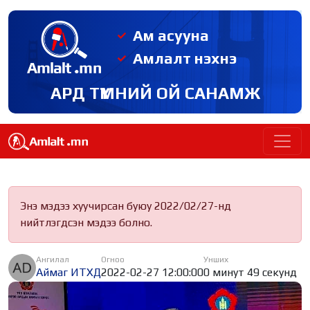
Ам асууна
Амлалт нэхнэ
АРД ТҮМНИЙ ОЙ САНАМЖ
Энэ мэдээ хуучирсан буюу 2022/02/27-нд
нийтлэгдсэн мэдээ болно.
Ангилал
Огноо
Унших
Аймаг ИТХД
2022-02-27 12:00:00
0 минут 49 секунд