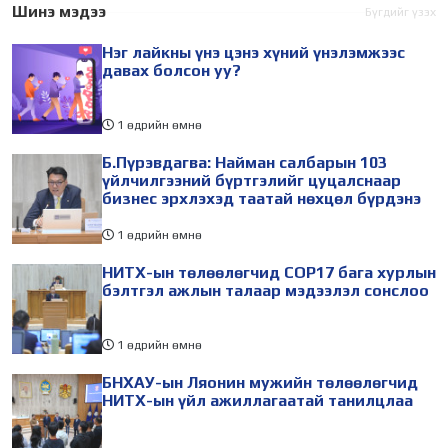
харваачдад улсын цол
болсон гэхэд хэлсдэхгүй.
Шинэ мэдээ
Бүгдийг үзэх
олгуулахаар Монгол Улсын
Жирийн иргэд
Нэг лайкны үнэ цэнэ хүний үнэлэмжээс
амьдралынхаа төлөө
давах болсон уу?
махийтлаа
1 өдрийн өмнө
Б.Пүрэвдагва: Найман салбарын 103
үйлчилгээний бүртгэлийг цуцалснаар
бизнес эрхлэхэд таатай нөхцөл бүрдэнэ
1 өдрийн өмнө
НИТХ-ын төлөөлөгчид COP17 бага хурлын
бэлтгэл ажлын талаар мэдээлэл сонслоо
1 өдрийн өмнө
БНХАУ-ын Ляонин мужийн төлөөлөгчид
НИТХ-ын үйл ажиллагаатай танилцлаа