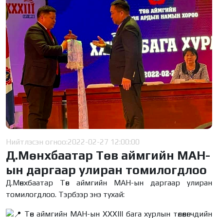
Нийтлэсэн огноо:
2022-02-27 12:00:00
Д.Мөнхбаатар Төв аймгийн МАН-
ын даргаар улиран томилогдлоо
Д.Мөнхбаатар Төв аймгийн МАН-ын даргаар улиран
томилогдлоо. Тэрбээр энэ тухай:
Төв аймгийн МАН-ын XXXIII бага хурлын төлөөлөгчдийн