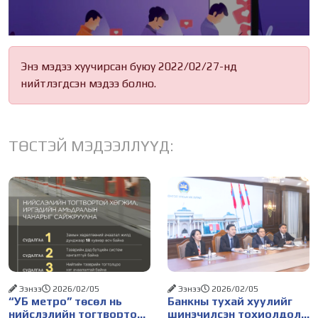
Энэ мэдээ хуучирсан буюу 2022/02/27-нд
нийтлэгдсэн мэдээ болно.
ТӨСТЭЙ МЭДЭЭЛЛҮҮД:
Ээнээ
2026/02/05
Ээнээ
2026/02/05
“УБ метро” төсөл нь
Банкны тухай хуулийг
нийслэлийн тогтвортой
шинэчилсэн тохиолдолд