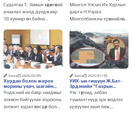
хөгжил, иргэдийн
Унгар Улсын ОТП банк
Судалгаа 1: Замын хөдөлгөөний
Монгол Улсын Их Хурлын
амьдралын чанарыг
Монгол Улсад үйл
ачаалал жилд дунджаар
дарга Н.Учрал,
сайжруулах зайлшгүй
ажиллагаагаа явуулах
18 хувиар өсч байна
Монголбанкны ерөнхийлөгч
шийдэл юм
хүсэлтэй байгаагаа
илэрхийллээ
Улаанбаатар хотын гол
С.Наранцогт нар өнөөдөр
гудамж, зам дагуу хөдөлгөөнд
(2026.02.04) Унгар Улсын
оролцож буй хувийн
ОТП банкны төлөөлөлтэй
тээврийн хэрэгслийн
цахимаар уулзлаа.
дундаж хурд 7-11 км/цаг,
Уулзалтаар ОТП банкны
нийтийн
зүгээс Монгол Улсын
Ээнээ
2026/02/05
Ээнээ
2025/01/30
Хурдан болон жороо
УИХ-ын гишүүн Ж.Бат-
морины уяач, шагайн
Эрдэнийн “Газрын
харваачдад улсын цол
наймаачин”-аас
Үндэсний их баяр наадмыг
Улс төрчид, албан
олгуулна
“Лицензийн наймаачин”
зохион байгуулах хорооны
тушаалтнууд эрх мэдлээ
болсон “түүх”
ээлжит хурал өчигдөр болж,
урвуулан ашиглаж,
болзол хангасан хурдан
үндэслэлгүй хөрөнгөжих
морь, жороо морины
явдал манай улсад байж
уяачид, үндэсний шагайн
болох энгийн үйлдэл мэт