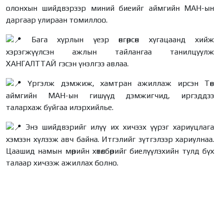
олонхын шийдвэрээр миний биеийг аймгийн МАН-ын
даргаар улираан томиллоо.
Бага хурлын үеэр өнгөрсөн хугацаанд хийж
хэрэгжүүлсэн ажлын тайлангаа танилцуулж
ХАНГАЛТТАЙ гэсэн үнэлгээ авлаа.
Үргэлж дэмжиж, хамтран ажиллаж ирсэн Төв
аймгийн МАН-ын гишүүд дэмжигчид, иргэддээ
талархаж буйгаа илэрхийлье.
Энэ шийдвэрийг илүү их хичээх үүрэг хариуцлага
хэмээн хүлээж авч байна. Итгэлийг зүтгэлээр хариулнаа.
Цаашид намын мөрийн хөтөлбөрийг биелүүлэхийн тулд бүх
талаар хичээж ажиллах болно.