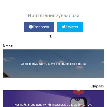
Нийтлэлийг хуваалцах
Facebook
Twitter
Өмнөх
Хоёр тэрбумаар 12 метр бурхны хөшөө барина
Дараах
Нэг лайкны үнэ цэнэ хүний үнэлэмжээс давах болсон уу?