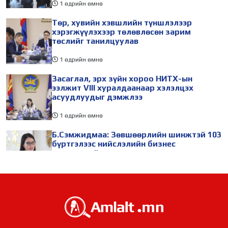
1 өдрийн өмнө
Төр, хувийн хэвшлийн түншлэлээр
хэрэгжүүлэхээр төлөвлөсөн зарим
төслийг танилцуулав
1 өдрийн өмнө
Засаглал, эрх зүйн хороо НИТХ-ын
ээлжит VIII хуралдаанаар хэлэлцэх
асуудлуудыг дэмжлээ
1 өдрийн өмнө
Б.Сэмжидмаа: Зөвшөөрлийн шинжтэй 103
бүртгэлээс нийслэлийн бизнес
эрхлэгчдийг чөлөөллөө
1 өдрийн өмнө
ТБХ 67 асуудал хэлэлцэж, нийслэлийн
төсвийн талаарх ерөнхий хяналтын
сонсгол зохион байгуулсан байна
1 өдрийн өмнө