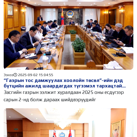
Ээнээ
2025-09-02 15:04:55
“Газрын тос дамжуулах хоолойн төсөл”-ийн дэд
бүтцийн ажилд шаардагдах түгээмэл тархацтай
ашигт малтмал хайх, ашиглах талбайн солбицлыг
Засгийн газрын ээлжит хуралдаан 2025 оны есдүгээр
тогтоов
сарын 2-нд болж дараах шийдвэрүүдийг