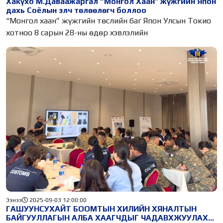
Хакүхо М.Даваажаргал “Монгол Хаан” жүжгийн Япон
дахь Соёлын элч төлөөлөгч боллоо
“Монгол хаан” жүжгийн төслийн баг Япон Улсын Токио
хотноо 8 сарын 28-ны өдөр хэвлэлийн
Ээнээ
2025-09-03 12:00:00
ГАШУУНСУХАЙТ БООМТЫН ХИЛИЙН ХЯНАЛТЫН
БАЙГУУЛЛАГЫН АЛБА ХААГЧДЫГ ЧАДАВХЖУУЛАХ