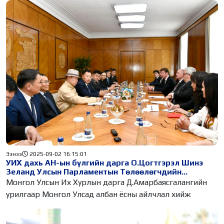
Ээнээ
2025-09-02 16:15:01
УИХ дахь АН-ын бүлгийн дарга О.Цогтгэрэл Шинэ
Зеланд Улсын Парламентын Төлөөлөгчдийн
танхимын дарга Жерард Браунли-д бараалхлаа
Монгол Улсын Их Хурлын дарга Д.Амарбаясгалангийн
урилгаар Монгол Улсад албан ёсны айлчлал хийж