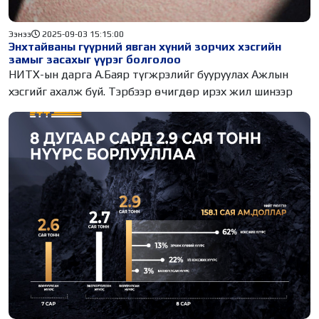
Ээнээ
2025-09-03 15:15:00
Энхтайваны гүүрний явган хүний зорчих хэсгийн
замыг засахыг үүрэг болголоо
НИТХ-ын дарга А.Баяр түгжрэлийг бууруулах Ажлын
хэсгийг ахалж буй. Тэрбээр өчигдөр ирэх жил шинээр