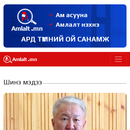
Ам асууна
Амлалт нэхнэ
АРД ТҮМНИЙ ОЙ САНАМЖ
Шинэ мэдээ