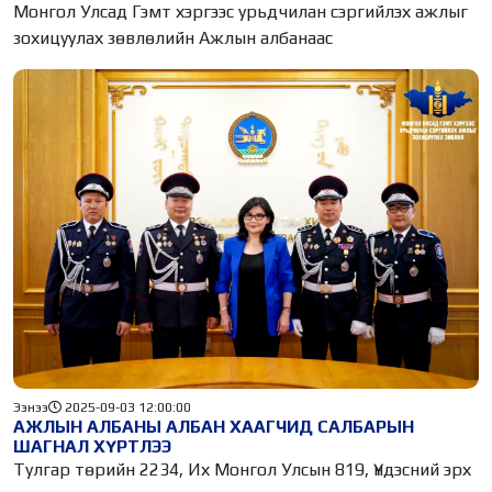
СУРГАЛТ ЗОХИОН БАЙГУУЛЛАА
Монгол Улсад Гэмт хэргээс урьдчилан сэргийлэх ажлыг
зохицуулах зөвлөлийн Ажлын албанаас
Ээнээ
2025-09-03 12:00:00
АЖЛЫН АЛБАНЫ АЛБАН ХААГЧИД САЛБАРЫН
ШАГНАЛ ХҮРТЛЭЭ
Тулгар төрийн 2234, Их Монгол Улсын 819, Үндэсний эрх