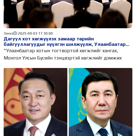
Ээнээ
2025-09-03 17:30:00
Дагуул хот хөгжүүлэх замаар төрийн
байгууллагуудыг нүүлгэн шилжүүлж, Улаанбаатар
хотын төвлөрлийг сааруулах талаар хэлэлцэж байна
"Улаанбаатар хотын тогтвортой хөгжлийг хангах,
Монгол Улсын Бүсийн тэнцвэртэй хөгжлийг дэмжих