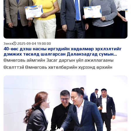
Ээнээ
2025-09-04 19:00:00
40-өөс дээш насны иргэдийн хөдөлмөр эрхлэлтийг
дэмжих төсөлд шалгарсан Даланзадгад сумын
иргэдэд батламж гардууллаа
Өмнөговь аймгийн Засаг даргын үйл ажиллагааны
Өсөлттэй Өмнөговь хөтөлбөрийн хүрээнд өрхийн