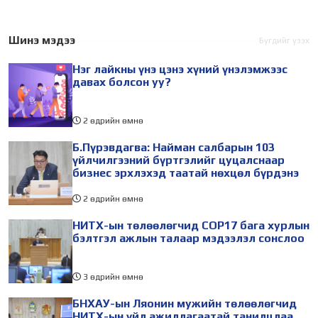
Шинэ мэдээ
Бүгдийг үзэх
Нэг лайкны үнэ цэнэ хүний үнэлэмжээс
давах болсон уу?
2 өдрийн өмнө
Б.Пүрэвдагва: Найман салбарын 103
үйлчилгээний бүртгэлийг цуцалснаар
бизнес эрхлэхэд таатай нөхцөл бүрдэнэ
2 өдрийн өмнө
НИТХ-ын төлөөлөгчид COP17 бага хурлын
бэлтгэл ажлын талаар мэдээлэл сонслоо
3 өдрийн өмнө
БНХАУ-ын Ляонин мужийн төлөөлөгчид
НИТХ-ын үйл ажиллагаатай танилцлаа