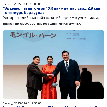
Ээнээ
2025-09-03 13:00:00
“Эрдэнэс Тавантолгой” ХК наймдугаар сард 2.9 сая
тонн нүүрс борлуулав
Улс орны эдийн засгийн өсөлтийг эрчимжүүлэх, гадаад
валютын орох урсгал, нөөцийг нэмэгдүүлэх,
Ээнээ
2025-09-03 12:30:00