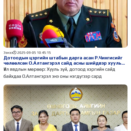
Ээнээ
2025-09-05 10:45:15
Дотоодын цэргийн штабын дарга асан Р.Чингисийг
чөлөөлсөн О.Алтангэрэл сайд асны шийдвэр хууль
бус гэж шүүх үзжээ
Үйл явдлын мөрөөр: Хууль зүй, дотоод хэргийн сайд
байхдаа О.Алтангэрэл энэ оны нэгдүгээр сард