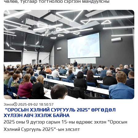
чөлөө, тусгаар тогтнолоо сэргээн мандуулсны
Ээнээ
2025-09-02 18:50:57
“ОРОСЫН ХЭЛНИЙ СУРГУУЛЬ 2025” ӨРГӨДӨЛ
ХҮЛЭЭН АВЧ ЭХЭЛЖ БАЙНА
2025 оны 9 дүгээр сарын 15-ны өдрөөс эхлэн "Оросын
Хэлний Сургууль 2025"-ын элсэлт