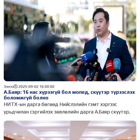
Ээнээ
2025-09-02 16:00:00
А.Баяр: 16 нас хүрээгүй бол мопед, скүүтэр түрээслэх
боломжгүй болно
НИТХ-ын дарга бөгөөд Нийслэлийн гэмт хэргээс
урьдчилан сэргийлэх зөвлөлийн дарга А.Баяр скүүтэр,