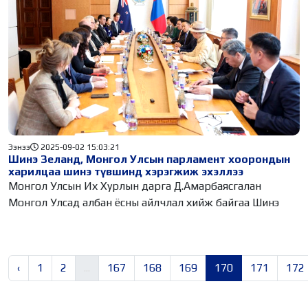
Ээнээ
2025-09-02 15:03:21
Шинэ Зеланд, Монгол Улсын парламент хоорондын
харилцаа шинэ түвшинд хэрэгжиж эхэллээ
Монгол Улсын Их Хурлын дарга Д.Амарбаясгалан
Монгол Улсад албан ёсны айлчлал хийж байгаа Шинэ
‹
1
2
...
167
168
169
170
171
172