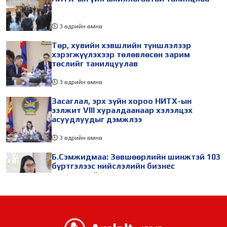
3 өдрийн өмнө
Төр, хувийн хэвшлийн түншлэлээр
хэрэгжүүлэхээр төлөвлөсөн зарим
төслийг танилцуулав
3 өдрийн өмнө
Засаглал, эрх зүйн хороо НИТХ-ын
ээлжит VIII хуралдаанаар хэлэлцэх
асуудлуудыг дэмжлээ
3 өдрийн өмнө
Б.Сэмжидмаа: Зөвшөөрлийн шинжтэй 103
бүртгэлээс нийслэлийн бизнес
эрхлэгчдийг чөлөөллөө
3 өдрийн өмнө
ТБХ 67 асуудал хэлэлцэж, нийслэлийн
төсвийн талаарх ерөнхий хяналтын