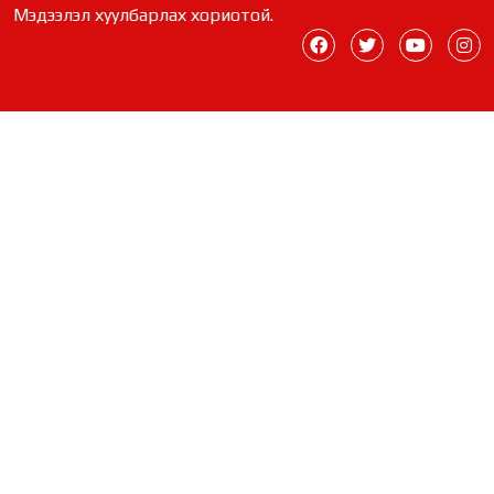
уулзлаа
Мэдээлэл хуулбарлах хориотой.
1 өдрийн өмнө
“Хотын дарга сонсож байна” 150150
тусгай дугаарыг наймдугаар сарын 14-
нөөс ажиллуулж эхэлнэ
2 өдрийн өмнө
Н.Номтойбаяр: Аймгуудад тулгамдаж
буй асуудлуудыг долоо хоног бүр
Засгийн газрын хуралдаанд танилцуулж,
шийдвэрлүүлнэ
2 өдрийн өмнө
УИХ-ын дарга С.Бямбацогт төрийг
төлөөлөн Сутай хайрхны тэнгэрийг тахих
төрийн тахилгад оролцлоо
2 өдрийн өмнө
Байнгын хорооны дарга Г.Тэмүүлэн
тэргүүтэй УИХ-ын гишүүд БНСУ-ын
Үндэсний Ассамблейн гишүүдийг хүлээн