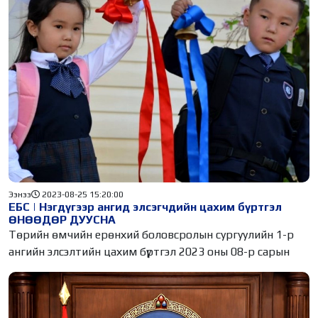
Ээнээ
2023-08-25 15:20:00
ЕБС | Нэгдүгээр ангид элсэгчдийн цахим бүртгэл
ӨНӨӨДӨР ДУУСНА
Төрийн өмчийн ерөнхий боловсролын сургуулийн 1-р
ангийн элсэлтийн цахим бүртгэл 2023 оны 08-р сарын