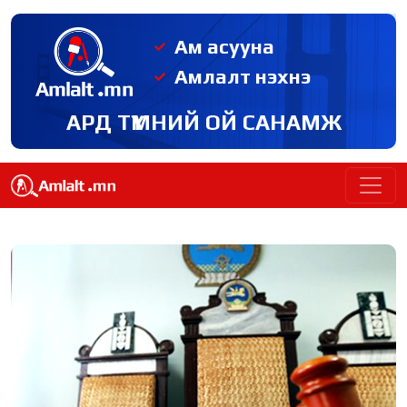
Ам асууна
Амлалт нэхнэ
АРД ТҮМНИЙ ОЙ САНАМЖ