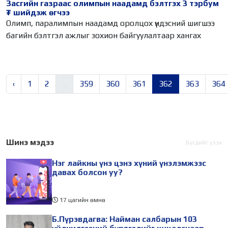
Засгийн газраас олимпын наадамд бэлтгэх 3 тэрбум
₮ шийдэж өгчээ
Олимп, паралимпын наадамд оролцох үндэсний шигшээ
багийн бэлтгэл ажлыг зохион байгуулалтаар хангах
‹
1
2
...
359
360
361
362
363
364
Шинэ мэдээ
Бүгдийг үзэх
Нэг лайкны үнэ цэнэ хүний үнэлэмжээс
давах болсон уу?
17 цагийн өмнө
Б.Пүрэвдагва: Найман салбарын 103