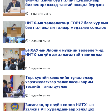
үйлчилгээний бүртгэлийг цуцалснаар
бизнес эрхлэхэд таатай нөхцөл бүрдэнэ
18 цагийн өмнө
НИТХ-ын төлөөлөгчид COP17 бага хурлын
бэлтгэл ажлын талаар мэдээлэл сонслоо
1 өдрийн өмнө
БНХАУ-ын Ляонин мужийн төлөөлөгчид
НИТХ-ын үйл ажиллагаатай танилцлаа
1 өдрийн өмнө
Төр, хувийн хэвшлийн түншлэлээр
хэрэгжүүлэхээр төлөвлөсөн зарим
төслийг танилцуулав
1 өдрийн өмнө
Засаглал, эрх зүйн хороо НИТХ-ын
ээлжит VIII хуралдаанаар хэлэлцэх