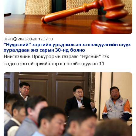
Ээнээ
2023-08-28 12:32:00
“Нүүрсний“ хэргийн урьдчилсан хэлэлцүүлгийн шүүх
хуралдаан энэ сарын 30-нд болно
Нийслэлийн Прокурорын газраас "Нүүрсний" гэх
тодотголтой эрүүгийн хэрэгт холбогдуулан 11