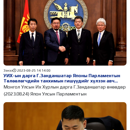
Ээнээ
2023-08-25 14:14:00
УИХ-ын дарга Г.Занданшатар Японы Парламентын
Төлөөлөгчдийн танхимын гишүүдийг хүлээн авч
уулзав
Монгол Улсын Их Хурлын дарга Г.Занданшатар өнөөдөр
(2023.08.24) Япон Улсын Парламентын