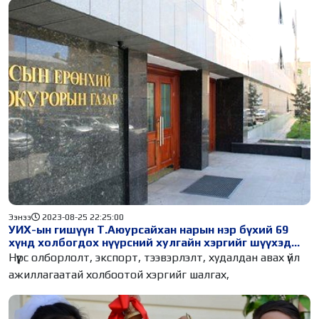
Ээнээ
2023-08-25 22:25:00
УИХ-ын гишүүн Т.Аюурсайхан нарын нэр бүхий 69
хүнд холбогдох нүүрсний хулгайн хэргийг шүүхэд
шилжүүлжээ
Нүүрс олборлолт, экспорт, тээвэрлэлт, худалдан авах үйл
ажиллагаатай холбоотой хэргийг шалгах,