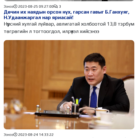
Ээнээ
2023-08-25 09:27:00
3
Дөчин их наядын орсон нүх, гарсан гавыг Б.Ганхуяг,
Н.Удаанжаргал нар яриасай!
Нүүрсний хулгай луйвар, авлигатай холбоотой 13,8 тэрбум
төгрөгийн л тогтоогдол, илрүүлэл хийсэнээ
Ээнээ
2023-08-24 14:33:22