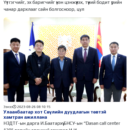
Үүтгэгчийг, эх баригчийг үнэн цэнжүүлэх, түүний бодит үрийн
чанар дархлааг сайн болгосноор, цул
Ээнээ
2023-08-26 08:10:15
Улаанбаатар хот Сөүлийн дуудлагын төвтэй
хамтран ажиллана
НЗДТГ-ын дарга И.Баатархүү БНСУ-ын “Dasan call center