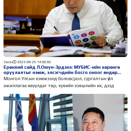
Ээнээ
2023-08-25 14:08:00
Ерөнхий сайд Л.Оюун-Эрдэнэ: МУБИС-ийн хөрөнгө
оруулалтыг нэмж, элсэгчдийн босго оноог өндөр
болгох хэрэгтэй
Монгол Улсын хэмжээнд боловсрол, сургалтын үйл
ажиллагаа явуулдаг төр, хувийн хэвшлийн их, дээд