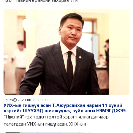
120” төвийн ерөнхий захирал И И
Ээнээ
2023-08-25 23:01:00
УИХ-ын гишүүн асан Т.Аюурсайхан нарын 11 хүний
хэргийг ШҮҮХЭД шилжүүлж, зүйл анги НЭМЭГДЖЭЭ
“Нүүрсний” гэх тодотголтой хэрэгт яллагдагчаар
татагдсан УИХ-ын гишүүн асан, ХНХ-ын