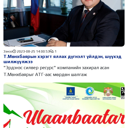
Ээнээ
2023-08-25 14:00:53
1
Т.Мөнхбаярын хэрэгт яллах дүгнэлт үйлдэн, шүүхэд
шилжүүлжээ
"Эрдэнэс силвер ресурс" компанийн захирал асан
Т.Мөнхбаярыг АТГ-аас мөрдөн шалгаж