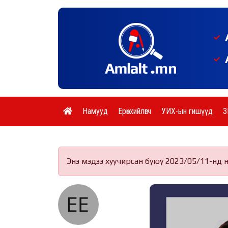
Намууд
Ерөнхийлөгч
УИХ-ын гишүүд
З
Энэ мэдээ хуучирсан буюу 2023/05/11-нд 