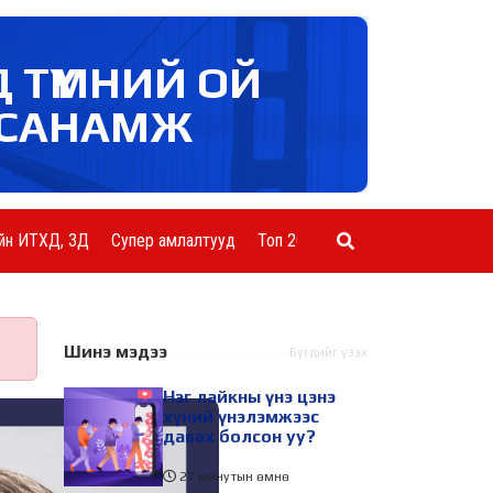
Д ТҮМНИЙ ОЙ
САНАМЖ
йн ИТХД, ЗД
Супер амлалтууд
Топ 20 ААН
Шинэ мэдээ
Бүгдийг үзэх
Нэг лайкны үнэ цэнэ
хүний үнэлэмжээс
давах болсон уу?
27 минутын өмнө