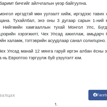
баримт бичгийг айлчлалын үеэр байгуулна.
монгол иргэдтэй мөн уулзалт хийж, иргэдээс тавих 
лцана. Тухайлбал, энэ оны 3 дугаар сарын 1-ний 
н Нийгмийн хамгааллын тухай Монгол Улс, Бүг
цээрийн хэрэгжилт, Чех Улсад ажиллаж, амьдарч 
ийн халамж, тэтгэврийн асуудлаар санал солилцоно.
ех Улсад манай 12 мянга гаруй иргэн албан ёсны 
 нь Европтоо тэргүүлж буй үзүүлэлт юм.
аалцах
Face