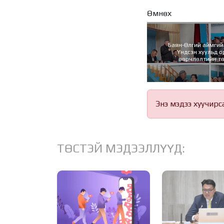
Өмнөх
Баян-Өлгий аймгий
Үндсэн хуульд о
өөрчлөлтийн т
танилцуулж, сана
Энэ мэдээ хуучирс
ТӨСТЭЙ МЭДЭЭЛЛҮҮД: