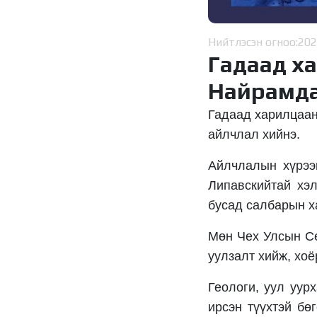
Нийтлэсэн огноо:
202
Гадаад ха
Найрамда
Гадаад харилцаан
айлчлал хийнэ.
Айлчлалын хүрээ
Липавскийтай хэл
бусад салбарын х
Мөн Чех Улсын Се
уулзалт хийж, хо
Геологи, уул уур
ирсэн түүхтэй бө