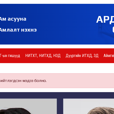
АР
Ам асууна
Амлалт нэхнэ
Г-ын гишүүд
НИТХТ, НИТХД, НЗД
Дүүргийн ИТХД, ЗД
Аймги
нийтлэгдсэн мэдээ болно.