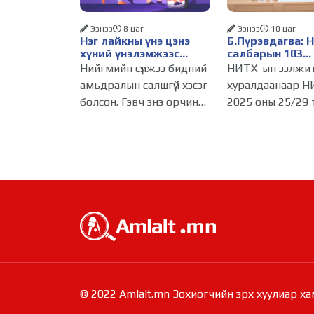
Ээнээ
8 цаг
Ээнээ
10 цаг
Нэг лайкны үнэ цэнэ
Б.Пүрэвдагва: 
хүний үнэлэмжээс
салбарын 103
давах болсон уу?
үйлчилгээний
Нийгмийн сүлжээ бидний
НИТХ-ын ээлжи
бүртгэлийг цуц
амьдралын салшгүй хэсэг
хуралдаанаар Н
бизнес эрхлэхэ
болсон. Гэвч энэ орчинд
2025 оны 25/29 
таатай нөхцөл 
хүмүүсийн үнэлэмж,
тогтоолоор бат
амжилт, тэр ч байтугай
журмын зарим х
хүний үнэ цэнийг хүртэл
хүчингүй болгож,
лайк, шэйр, дагагчийн
зөвшөөрлийн ш
тоогоор хэмжих
103 бүртгэлээс
хандлага газар авч
нийслэлийн бизн
эрхлэгчдийг
© 2022 Amlalt.mn Зохиогчийн эрх хуулиар ха