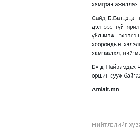
хамтран ажиллах 
Сайд Б.Батцэцэг 
дэлгэрэнгүй яри
үйлчилж эхэлсэ
хоорондын хэлэл
хамгаалал, нийгм
Бүгд Найрамдах Ч
оршин сууж байгаа
Amlalt.mn
Нийтлэлийг хув