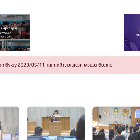
н иргэдэд
руулах
ү
өслийг
лыг авжээ
ан буюу 2023/05/11-нд нийтлэгдсэн мэдээ болно.