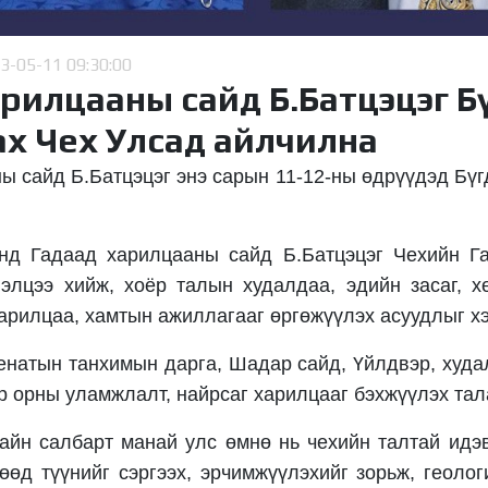
3-05-11 09:30:00
рилцааны сайд Б.Батцэцэг Б
х Чех Улсад айлчилна
ы сайд Б.Батцэцэг энэ сарын 11-12-ны өдрүүдэд Бү
нд Гадаад харилцааны сайд Б.Батцэцэг Чехийн Г
элцээ хийж, хоёр талын худалдаа, эдийн засаг, х
арилцаа, хамтын ажиллагааг өргөжүүлэх асуудлыг х
натын танхимын дарга, Шадар сайд, Үйлдвэр, худа
ёр орны уламжлалт, найрсаг харилцааг бэхжүүлэх та
хайн салбарт манай улс өмнө нь чехийн талтай ид
гөөд түүнийг сэргээх, эрчимжүүлэхийг зорьж, геолог