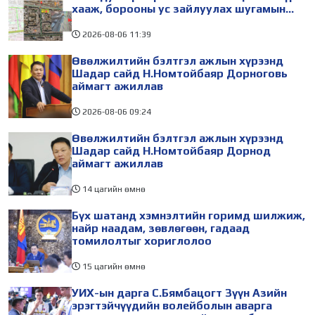
хааж, борооны ус зайлуулах шугамын
хөндлөн сэтэлгээ хийнэ
2026-08-06
11:39
Өвөлжилтийн бэлтгэл ажлын хүрээнд
Шадар сайд Н.Номтойбаяр Дорноговь
аймагт ажиллав
2026-08-06
09:24
Өвөлжилтийн бэлтгэл ажлын хүрээнд
Шадар сайд Н.Номтойбаяр Дорнод
аймагт ажиллав
14 цагийн өмнө
Бүх шатанд хэмнэлтийн горимд шилжиж,
найр наадам, зөвлөгөөн, гадаад
томилолтыг хориглолоо
15 цагийн өмнө
УИХ-ын дарга С.Бямбацогт Зүүн Азийн
эрэгтэйчүүдийн волейболын аварга