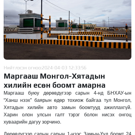
Нийтлэсэн огноо:
2024-04-03 12:33:56
Маргааш Монгол-Хятадын
хилийн есөн боомт амарна
Маргааш буюу дөрөвдүгээр сарын 4-нд БНХАУ-ын
“Ханш нээх” баярын өдөр тохиож байгаа тул Монгол,
Хятадын хилийн авто замын боомтууд ажиллахгүй.
Харин олон улсын галт тэрэг болон нисэх онгоц
хуваарийн дагуу зорчино.
Дөрөвдүгээр сарын сарын 1-нээс Замын-Үүд боомт 24