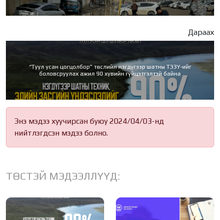
Дараах
“Туул усан цогцолбор” төслийн нэгдүгээр шатны ТЭЗҮ-ийг
боловсруулах ажил 90 хувийн гүйцэтгэлтэй байна
Энэ мэдээ хуучирсан буюу 2024/04/03-нд
нийтлэгдсэн мэдээ болно.
ТӨСТЭЙ МЭДЭЭЛЛҮҮД: