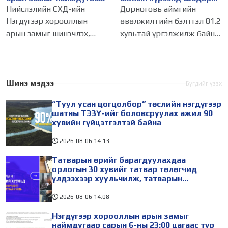
сарын 6-ны 23:00 цагаас
сайд Н.Номтойбаяр
Нийслэлийн СХД-ийн
Дорноговь аймгийн
түр хааж, борооны ус
Дорноговь аймагт
Нэгдүгээр хорооллын
өвөлжилтийн бэлтгэл 81.2
зайлуулах шугамын
ажиллав
арын замыг шинэчлэх,
хувьтай үргэлжилж байна.
хөндлөн сэтэлгээ хийнэ
засварлах ажлын хүрээнд
Ерөнхий сайдын 10-р
наймдугаар сарын 6-ны
албан даалгаврын хүрээнд
23:00 цагаас зам хаана.
хийсэн хяналт шалгалтаар
Тодруулбал, СХД-ийн 14
559 зөрчил илэрснээс 127-
Шинэ мэдээ
Бүгдийг үзэх
дүгээр хороо
г арилгуулж, 432 зөрчилд
“Туул усан цогцолбор” төслийн нэгдүгээр
Цамбагаравын уулзвар, 11
хугацаатай
шатны ТЭЗҮ-ийг боловсруулах ажил 90
дүгээр
хувийн гүйцэтгэлтэй байна
2026-08-06
14:13
Татварын өрийг барагдуулахдаа
орлогын 30 хувийг татвар төлөгчид
үлдээхээр хуульчилж, татварын
тайлангаа залруулах хугацааг хоёр жил
болгон сунгажээ
2026-08-06
14:08
Нэгдүгээр хорооллын арын замыг
наймдугаар сарын 6-ны 23:00 цагаас түр