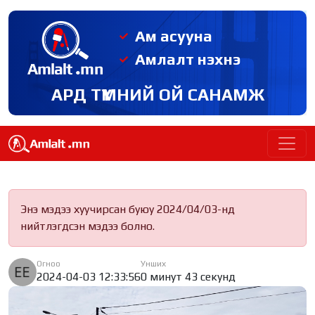
Ам асууна
Амлалт нэхнэ
АРД ТҮМНИЙ ОЙ САНАМЖ
Энэ мэдээ хуучирсан буюу 2024/04/03-нд
нийтлэгдсэн мэдээ болно.
Огноо
Унших
2024-04-03 12:33:56
0 минут 43 секунд