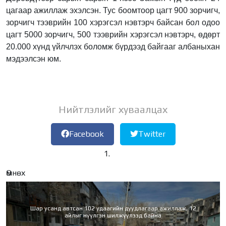
цагаар ажиллаж эхэлсэн. Тус боомтоор цагт 900 зорчигч,
зорчигч тээврийн 100 хэрэгсэл нэвтэрч байсан бол одоо
цагт 5000 зорчигч, 500 тээврийн хэрэгсэл нэвтэрч, өдөрт
20.000 хүнд үйлчлэх боломж бүрдээд байгааг албаныхан
мэдээлсэн юм.
Нийтлэлийг хуваалцах
Facebook
Twitter
Өмнөх
Шар усанд автсан 102 удаагийн дуудлагаар ажиллаж, 12
айлыг нүүлгэн шилжүүлээд байна