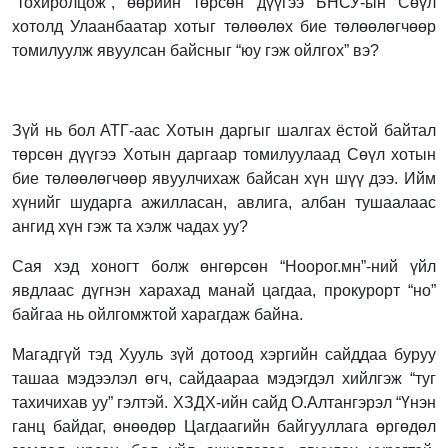
“тохиролцож”, өөрийн төрсөн дүүгээ БНСУ-ын Сөүл
хотолд Улаанбаатар хотыг төлөөлөх бие төлөөлөгчөөр
томилуулж явуулсан байсныг “юу гэж ойлгох” вэ?
Зүй нь бол АТГ-аас Хотын даргыг шалгах ёстой байтал
төрсөн дүүгээ Хотын даргаар томилуулаад Сөүл хотын
бие төлөөлөгчөөр явуулчихаж байсан хүн шүү дээ. Ийм
хүнийг шударга ажилласан, авлига, албан тушаалаас
ангид хүн гэж та хэлж чадах уу?
Сая хэд хоногт болж өнгөрсөн “Ноорог.мн”-ний үйл
явдлаас дүгнэн харахад манай цагдаа, прокурорт “но”
байгаа нь ойлгомжтой харагдаж байна.
Магадгүй тэд Хууль зүй дотоод хэргийн сайддаа буруу
ташаа мэдээлэл өгч, сайдаараа мэдэгдэл хийлгэж “туг
тахичихав уу” гэлтэй. ХЗДХ-ийн сайд О.Алтангэрэл “Үнэн
ганц байдаг, өнөөдөр Цагдаагийн байгууллага өргөдөл