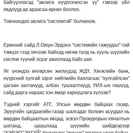
байгууллагад “авлига нүүрлэчихсэн үү” гэмээр үйл
явдлууд ар араасаа өрнөх боллоо.
Товчхондоо авлига “системтэй” болчихож.
Ерөнхий сайд Л.Оюун-Эрдэнэ “системийн гажуудал”-тай
тэмцэх гээд хичээж байхад нөгөө талд нь хууль шүүхийн
систем түүний эсрэг ажиллаад байх шиг.
Яг үнэндээ өнгөрсөн жилүүдэд ЖДҮ, Хөгжлийн банк,
нүүрсний хулгай зэрэг нийгмийн баялагаас “хулгайлсан”
цагаан захтанууд, албан тушаалтнууд, УИХ-ын гишүүд,
сайд дарга нараас хэн ямар хариуцлага хүлээв?
Тэдний хэргийг АТГ, Улсын мөрдөн байцаах газар,
Эрүүгийн цагдаагийн газар шалгадаг боловч асуудал нь
мөрдөн байцаалтын явцад, эсвэл Прокурорын хяналтын
шатанд, цаашлаад шүүхийн шийдвэрээр
“ХЭРЭГСЭХГҮЙ” болчихдог “жишиг” тогтоод удаж байна.