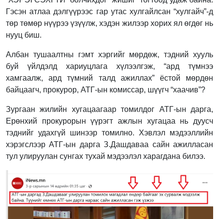
Гэсэн атлаа дэлгүүрээс гар утас хулгайлсан “хулгайч”-д
төр төмөр нүүрээ үзүүлж, хэдэн жилээр хорих ял өгдөг нь
нууц биш.
Албан тушаалтны гэмт хэргийг мөрдөж, тэдний хууль
буй үйлдэлд хариуцлага хүлээлгэж, “ард түмнээ
хамгаалж, ард түмний талд ажиллах” ёстой мөрдөн
байцаагч, прокурор, АТГ-ын комиссар, шүүгч “хаачив”?
Зургаан жилийн хугацаагаар томилдог АТГ-ын дарга,
Ерөнхий прокурорын үүрэгт ажлын хугацаа нь дуусч
тэднийг удахгүй шинээр томилно. Хэвлэл мэдээллийн
хэрэгслээр АТГ-ын дарга З.Дашдаваа сайн ажилласан
тул улируулан сунгах тухай мэдээлэл харагдана билээ.