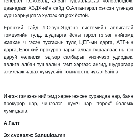
генерал Т.Сүхболд албан тушаалаасаа чөлөөлөгдөж,
цаанадаж ХЗДХ-ийн сайд О.Алтангэрэл хэлсэн үгэндээ
хүрч хариуцлага хүлээх огцрох ёстой.
Ерөнхий сайд Л.Оюун-Эрдэнэ системийн авлигатай
тэмцэхийн тулд, шудпарга ёсны гэрэл гэгээг нийгэмд
жаахан ч гэсэн тусгахын тулд ЦЕГ-ын дарга, АТГ-ын
дарга, Ерөнхий прокурор нарыг албан тушаалаас нь нэн
даруй чөлөөлж, эдгээр салбарыг үнэнчээр удирдаж,
авлига албан тушаалын гэмт хэргээс ангид, шударгаар
ажиллаж чадах хүмүүсийг томилох нь чухал байна.
Ингэж гэмээнэ нийгэмд хөрөнгөжсөн хурандаа нар, баян
прокурор нар, чинээлэг шүүгч нар “төрөх” боломж
хумигдана.
А.Галт
Эх сурвалж: Sanuulga.mn