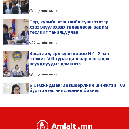
7 цагийн өмнө
Төр, хувийн хэвшлийн түншлэлээр
хэрэгжүүлэхээр төлөвлөсөн зарим
төслийг танилцуулав
7 цагийн өмнө
Засаглал, эрх зүйн хороо НИТХ-ын
ээлжит VIII хуралдаанаар хэлэлцэх
асуудлуудыг дэмжлээ
7 цагийн өмнө
Б.Сэмжидмаа: Зөвшөөрлийн шинжтэй 103
бүртгэлээс нийслэлийн бизнес
эрхлэгчдийг чөлөөллөө
7 цагийн өмнө
ТБХ 67 асуудал хэлэлцэж, нийслэлийн
төсвийн талаарх ерөнхий хяналтын
сонсгол зохион байгуулсан байна