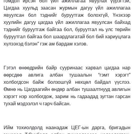
гомдол ирсэн бол үйл ажиллагаа явуулах үүрэгтэй,
Цагдаа хуульд заасан журмын дагуу үйл ажиллагаа
явуулсан бол тэднийг буруутгаж болохгүй, Үнэхээр
хуулийн дагуу цагдаа үйл ажиллагаа явуулсан байхад
тэднийг буруутгаж байгаа бол, буруутгал нь улс төрийн
буруутгал байгаа бол шаардлагатай бол бий хариуцлага
хүлээхэд бэлэн” гэж ам бардам хэлэв.
Гэтэл өнөөдрийн байр сууринаас харвал цагдаа нар
өөрсдөө авлига албан тушаалын “гэмт хэрэгт”
холбогдсон байж болзошгүй нөхцөл байдал үүслээ.
Өмнө нь Цагдаагийн өндөр албан тушаалтнууд авлигын
хэрэгт нэр холбогдож, зарим нь гадаадад зугтан гарсан
тухай мэдээлэл ч гарч байсан.
Ийм тохиолдолд наанадаж ЦЕГ-ын дарга, бригадын