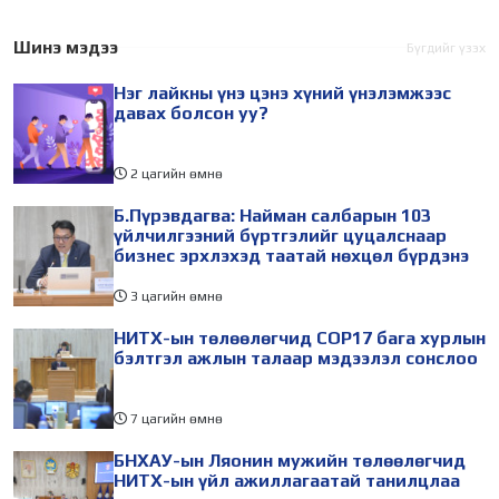
замын нүх, зун болохоор
дулаан тасарч, зам
үер, намар болохоор
мөстөж, хот түгжирч,
Шинэ мэдээ
Бүгдийг үзэх
түгжрэл. Улирал солигдох
утаа нэмэгддэг. Тэр
Нэг лайкны үнэ цэнэ хүний үнэлэмжээс
бүрт асуудал нь л
болгонд "гэнэтийн
давах болсон уу?
2 цагийн өмнө
Б.Пүрэвдагва: Найман салбарын 103
үйлчилгээний бүртгэлийг цуцалснаар
бизнес эрхлэхэд таатай нөхцөл бүрдэнэ
3 цагийн өмнө
НИТХ-ын төлөөлөгчид COP17 бага хурлын
бэлтгэл ажлын талаар мэдээлэл сонслоо
7 цагийн өмнө
БНХАУ-ын Ляонин мужийн төлөөлөгчид
НИТХ-ын үйл ажиллагаатай танилцлаа