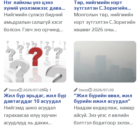
Нэг лайкны үнэ цэнэ
Төр, нийгмийн нэрт
хүний үнэлэмжээс давах
зүтгэлтэн С.Зоригийн
болсон уу?
хөшөөг буцаан
Нийгмийн сүлжээ бидний
Монголын төр, нийгмийн
байрлууллаа
амьдралын салшгүй хэсэг
нэрт зүтгэлтэн С.Зоригийн
болсон. Гэвч энэ орчинд
хөшөөг 2026 оны
хүмүүсийн үнэлэмж,
долоодугаар сарын 31-ний
амжилт, тэр ч байтугай
03.00 цагт
хүний үнэ цэнийг хүртэл
зөвшөөрөлгүйгээр нүүлгэн
лайк, шэйр, дагагчийн
шилжүүлсэн. Нийслэлийн
тоогоор хэмжих хандлага
Засаг дарга бөгөөд
газар авч
Улаанбаатар хотын
Захирагч
Ээнээ
2026/07/28
1
Ээнээ
2026/07/20
Жил бүр ярьдаг, жил бүр
“Жил бүрийн өвөл, жил
давтагддаг 10 асуудал
бүрийн ижил асуудал“
Нийгэмд шинэ асуудал
Наадам өндөрлөж, намар
гарахаасаа илүү хуучин
айсуй. Энэ үеэс л өвлийн
асуудлууд нь дахин
бэлтгэл бодитоор эхлэх
сөхөгддөг. Өвөл болохоор
учиртай. Гэвч жил бүр
утаа, хавар болохоор
өвөл болохоор л тог,