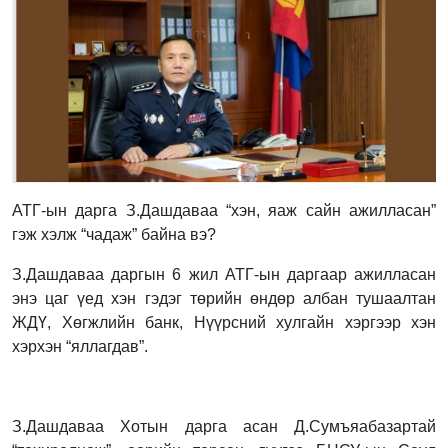
АТГ-ын дарга З.Дашдаваа “хэн, яаж сайн ажилласан”
гэж хэлж “чадаж” байна вэ?
З.Дашдаваа даргын 6 жил АТГ-ын даргаар ажилласан
энэ цаг үед хэн гэдэг төрийн өндөр албан тушаалтан
ЖДҮ, Хөгжлийн банк, Нүүрсний хулгайн хэргээр хэн
хэрхэн “яллагдав”.
З.Дашдаваа Хотын дарга асан Д.Сумъяабазартай