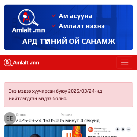
Ам асууна
Амлалт нэхнэ
АРД ТҮМНИЙ ОЙ САНАМЖ
Энэ мэдээ хуучирсан буюу 2025/03/24-нд
нийтлэгдсэн мэдээ болно.
Огноо
Унших
2025-03-24 16:05:00
5 минут 4 секунд