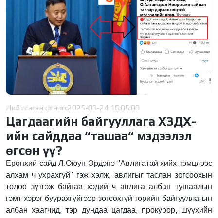
Нийтлэсэн огноо:
2025-03-24 16:05:00
Цагдаагийн байгууллага ХЗДХ-
ийн сайддаа “ташаа“ мэдээлэл
өгсөн үү?
Ерөнхий сайд Л.Оюун-Эрдэнэ "Авлигатай хийх тэмцлээс
алхам ч ухрахгүй" гэж хэлж, авлигыг таслан зогсоохын
төлөө зүтгэж байгаа хэдий ч авлига албан тушаалын
гэмт хэрэг буурахгүйгээр зогсохгүй төрийн байгууллагын
албан хаагчид, тэр дундаа цагдаа, прокурор, шүүхийн