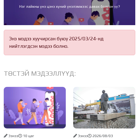
Нэг лайкны үнэ цэнэ хүний үнэлэмжээс давах болсон уу?
Энэ мэдээ хуучирсан буюу 2025/03/24-нд
нийтлэгдсэн мэдээ болно.
ТӨСТЭЙ МЭДЭЭЛЛҮҮД:
Ээнээ
10 цаг
Ээнээ
2026/08/03