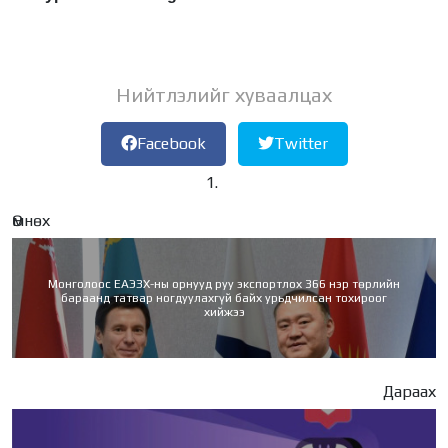
Нийтлэлийг хуваалцах
Facebook
Twitter
Өмнөх
Монголоос ЕАЭЗХ-ны орнууд руу экспортлох 366 нэр төрлийн
бараанд татвар ногдуулахгүй байх урьдчилсан тохироог
хийжээ
Дараах