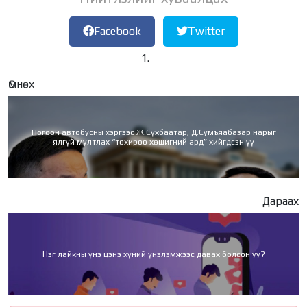
Facebook
Twitter
Өмнөх
Ногоон автобусны хэргээс Ж.Сүхбаатар, Д.Сумъяабазар нарыг
ялгүй мултлах “тохироо хөшигний ард” хийгдсэн үү
Дараах
Нэг лайкны үнэ цэнэ хүний үнэлэмжээс давах болсон уу?