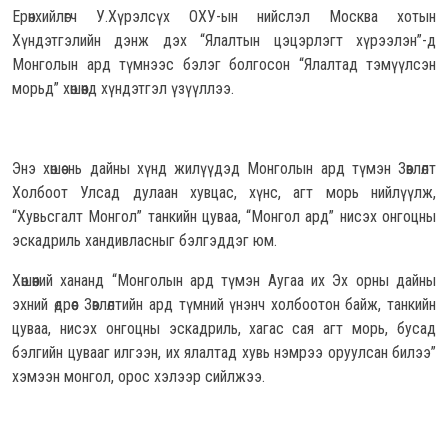
Ерөнхийлөгч У.Хүрэлсүх ОХУ-ын нийслэл Москва хотын
Хүндэтгэлийн дэнж дэх “Ялалтын цэцэрлэгт хүрээлэн”-д
Монголын ард түмнээс бэлэг болгосон “Ялалтад тэмүүлсэн
морьд” хөшөөнд хүндэтгэл үзүүллээ.
Энэ хөшөө нь дайны хүнд жилүүдэд Монголын ард түмэн Зөвлөлт
Холбоот Улсад дулаан хувцас, хүнс, агт морь нийлүүлж,
“Хувьсгалт Монгол” танкийн цуваа, “Монгол ард” нисэх онгоцны
эскадриль хандивласныг бэлгэддэг юм.
Хөшөөний хананд “Монголын ард түмэн Аугаа их Эх орны дайны
эхний өдрөөс Зөвлөлтийн ард түмний үнэнч холбоотон байж, танкийн
цуваа, нисэх онгоцны эскадриль,
хагас сая агт морь, бусад
бэлгийн цувааг илгээн, их ялалтад хувь нэмрээ оруулсан билээ”
хэмээн монгол, орос хэлээр сийлжээ.