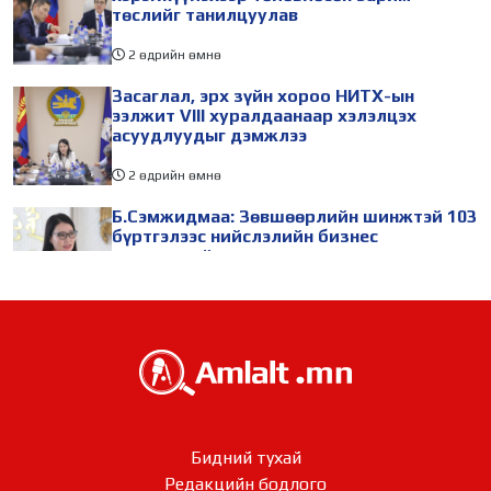
төслийг танилцуулав
2 өдрийн өмнө
Засаглал, эрх зүйн хороо НИТХ-ын
ээлжит VIII хуралдаанаар хэлэлцэх
асуудлуудыг дэмжлээ
2 өдрийн өмнө
Б.Сэмжидмаа: Зөвшөөрлийн шинжтэй 103
бүртгэлээс нийслэлийн бизнес
эрхлэгчдийг чөлөөллөө
2 өдрийн өмнө
ТБХ 67 асуудал хэлэлцэж, нийслэлийн
төсвийн талаарх ерөнхий хяналтын
сонсгол зохион байгуулсан байна
2 өдрийн өмнө
УИХ-ын дарга С.Бямбацогт төрийг
Бидний тухай
төлөөлөн Сутай хайрхны тэнгэрийг тахих
Редакцийн бодлого​​​​​​​