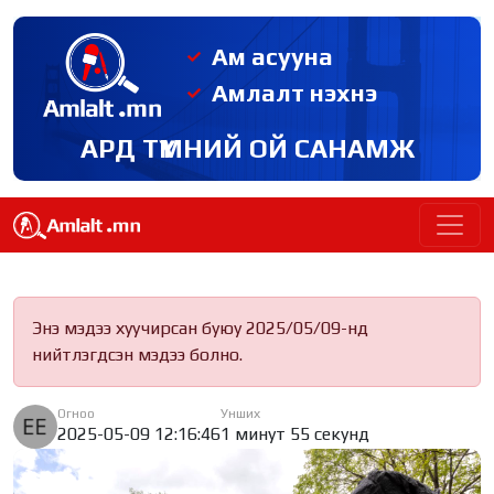
Ам асууна
Амлалт нэхнэ
АРД ТҮМНИЙ ОЙ САНАМЖ
Энэ мэдээ хуучирсан буюу 2025/05/09-нд
нийтлэгдсэн мэдээ болно.
Огноо
Унших
2025-05-09 12:16:46
1 минут 55 секунд