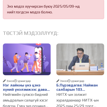
Энэ мэдээ хуучирсан буюу 2025/05/09-нд
нийтлэгдсэн мэдээ болно.
ТӨСТЭЙ МЭДЭЭЛЛҮҮД:
Ээнээ
уржигдар
Ээнээ
уржигдар
Нэг лайкны үнэ цэнэ
Б.Пүрэвдагва: Найман
хүний үнэлэмжээс давах
салбарын 103
болсон уу?
үйлчилгээний
Нийгмийн сүлжээ бидний
НИТХ-ын ээлжит
бүртгэлийг цуцалснаар
амьдралын салшгүй хэсэг
хуралдаанаар НИТХ-ын
бизнес эрхлэхэд таатай
болсон. Гэвч энэ орчинд
2025 оны 25/29 тоот
нөхцөл бүрдэнэ