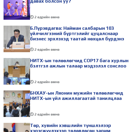
давах болсон уу?
2 өдрийн өмнө
Б.Пүрэвдагва: Найман салбарын 103
үйлчилгээний бүртгэлийг цуцалснаар
бизнес эрхлэхэд таатай нөхцөл бүрдэнэ
2 өдрийн өмнө
НИТХ-ын төлөөлөгчид COP17 бага хурлын
бэлтгэл ажлын талаар мэдээлэл сонслоо
2 өдрийн өмнө
БНХАУ-ын Ляонин мужийн төлөөлөгчид
НИТХ-ын үйл ажиллагаатай танилцлаа
2 өдрийн өмнө
Төр, хувийн хэвшлийн түншлэлээр
хэрэгжүүлэхээр төлөвлөсөн зарим