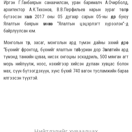
Иргэн Г.Ганбаярын санаачилсан, уран барималч А.Очирболд,
архитектор А.К.Тихонов, В.В.Перфильев нарын зураг төслөөр
бүтээсэн хөшөөг 2017 оны 05 дугаар сарын 05-ны өдөр буюу
Ялалтын баярын өмнөхөн “Ялалтын цэцэрлэгт хүрээлэн”-д
байрлуулсан юм.
Монголын төр, засаг, монголын ард түмэн дайны эхний өдрөөс
“Бүхнийг фронтод, бүхнийг ялалтын төлөө” уриан дор Зөвлөлтийн ард
түмэнд танкийн цуваа, нисэх онгоцны эскадриль, 500 мянган агт
морь нийлүүлж,
ноос, нэхийгээр хийсэн дулаан хувцас болон
мах, сүүн бүтээгдэхүүн, хүнс бүхий 740 вагон тусламжийн бараа
илгээсэн түүхтэй.
Нийтлэлийг хуваалцах