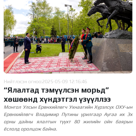
Нийтлэсэн огноо:
2025-05-09 12:16:46
“Ялалтад тэмүүлсэн морьд”
хөшөөнд хүндэтгэл үзүүллээ
Монгол Улсын Ерөнхийлөгч Ухнаагийн Хүрэлсүх ОХУ-ын
Ерөнхийлөгч
Владимир Пу
тины
урилгаар Аугаа их Эх
орны дайны ялалтын түүхт 80 жилийн ойн баярын
ёслолд оролцож байна.