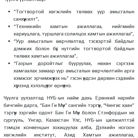
“Тогтвортой хөгжлийн төлөөх уур амьсгалын
санхүүжилт”,
“Техникийн хамтын ажиллагаа, нийгмийн
хариуцлага, туршлага солилцох хамтын ажиллагаа”,
“Уур амьсгалын өөрчлөлтөд тэсвэртэй байдлыг
дэмжих болон бүс нутгийн тогтвортой байдлын
төлөөх хамтын ажиллагаа”,
“Газрын доройтлыг бууруулах, нөхөн сэргээж
хамгаалах замаар уур амьсгалын өөрчлөлтийн арга
хэмжээг эрчимжүүлэх нь” гэсэн үндсэн дөрвөн сэдвийн
хүрээнд хэлэлцүүлэг өрнүүлнэ.
Чуулга уулзалтад НҮБ-ын найм дахь Ерөнхий нарийн
бичгийн дарга, “Бан Ги Мүн” сангийн тэргүүн, “Чингис хаан”
тэргүүн зэргийн одонт Бан Ги Мүн болон Стэнфордын их
сургууль, Унгар, Казахстан Улс, НҮБ-ын цөлжилттэй
тэмцэх конвенцын зохицуулах алба, Дэлхийн ногоон
хөгжлийн институт, Азид Хамтын ажиллагаа,