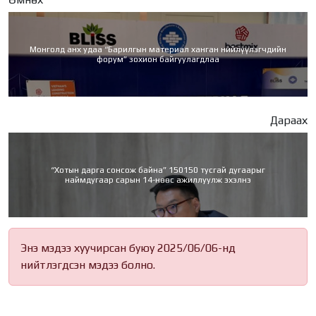
Монголд анх удаа “Барилгын материал ханган нийлүүлэгчдийн
форум” зохион байгуулагдлаа
Дараах
“Хотын дарга сонсож байна” 150150 тусгай дугаарыг
наймдугаар сарын 14-нөөс ажиллуулж эхэлнэ
Энэ мэдээ хуучирсан буюу 2025/06/06-нд
нийтлэгдсэн мэдээ болно.