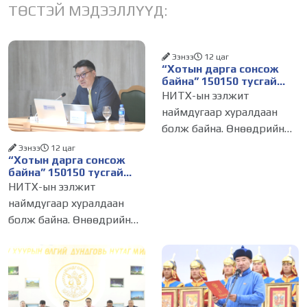
ТӨСТЭЙ МЭДЭЭЛЛҮҮД:
Ээнээ
12 цаг
“Хотын дарга сонсож
байна” 150150 тусгай
дугаарыг наймдугаар
НИТХ-ын ээлжит
сарын 14-нөөс
наймдугаар хуралдаан
ажиллуулж эхэлнэ
болж байна. Өнөөдрийн
хуралдаанаар нийслэлийн
Ээнээ
12 цаг
“Хотын дарга сонсож
нутгийн захиргааны
байна” 150150 тусгай
байгууллага, албан
дугаарыг наймдугаар
НИТХ-ын ээлжит
тушаалтанд 2025, 2026
сарын 14-нөөс
наймдугаар хуралдаан
ажиллуулж эхэлнэ
оны эхний хагас жилийн
болж байна. Өнөөдрийн
байдлаар иргэдээс ирсэн
хуралдаанаар нийслэлийн
өргөдөл,
нутгийн захиргааны
байгууллага, албан
тушаалтанд 2025, 2026
оны эхний хагас жилийн