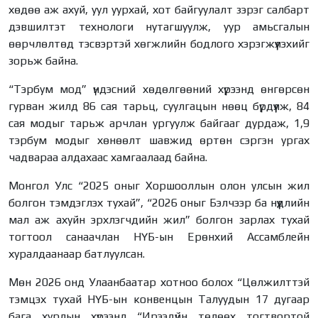
хөдөө аж ахуй, уул уурхай, хот байгуулалт зэрэг салбарт
дэвшилтэт технологи нутагшуулж, уур амьсгалын
өөрчлөлтөд тэсвэртэй хөгжлийн бодлого хэрэгжүүлэхийг
зорьж байна.
“Тэрбум мод” үндэсний хөдөлгөөний хүрээнд өнгөрсөн
гурван жилд 86 сая тарьц, суулгацын нөөц бүрдүүлж, 84
сая модыг тарьж арчлан ургуулж байгааг дурдаж, 1,9
тэрбум модыг хөнөөлт шавжид өртөн сэргэн ургах
чадвараа алдахаас хамгаалаад байна.
Монгол Улс “2025 оныг Хоршооллын олон улсын жил
болгон тэмдэглэх тухай”, “2026 оныг Бэлчээр ба нүүдлийн
мал аж ахуйн эрхлэгчдийн жил” болгон зарлах тухай
тогтоол санаачлан НҮБ-ын Ерөнхий Ассамблейн
хуралдаанаар батлуулсан.
Мөн 2026 онд Улаанбаатар хотноо болох “Цөлжилттэй
тэмцэх тухай НҮБ-ын конвенцын Талуудын 17 дугаар
бага хурлын хүрээнд “Ирээдүйн төлөөх тогтвортой