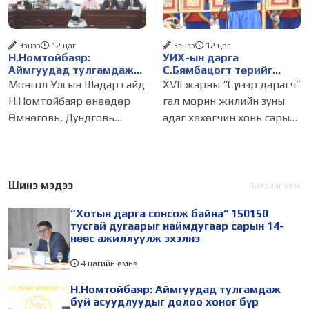
байдлаар иргэдээс ирсэн
өргөдөл,
Ээнээ
12 цаг
Ээнээ
12 цаг
Н.Номтойбаяр:
УИХ-ын дарга
Аймгуудад тулгамдаж
С.Бямбацогт төрийг
буй асуудлуудыг долоо
төлөөлөн Сутай хайрхны
Монгол Улсын Шадар сайд
XVII жарны “Сүрээр дарагч”
хоног бүр Засгийн
тэнгэрийг тахих төрийн
Н.Номтойбаяр өнөөдөр
гал морин жилийн зуны
газрын хуралдаанд
тахилгад оролцлоо
Өмнөговь, Дундговь
адаг хөхөгчин хонь сарын
танилцуулж,
шийдвэрлүүлнэ
аймагт ажиллалаа.
23-ны өлзий дэмбэрэлтэй
Ерөнхий сайдын 10 дугаар
өдөр /2026.08.06/ Сутай
албан даалгавар, Улсын
хайрхны тэнгэрийг тайх
Онцгой комиссын даргын
төрийн тахилга боллоо.
Шинэ мэдээ
Бүгдийг үзэх
3 дугаар тушаалын хүрээнд
Монгол
“Хотын дарга сонсож байна” 150150
Өмнөговь аймагт
тусгай дугаарыг наймдугаар сарын 14-
нөөс ажиллуулж эхэлнэ
4 цагийн өмнө
Н.Номтойбаяр: Аймгуудад тулгамдаж
буй асуудлуудыг долоо хоног бүр