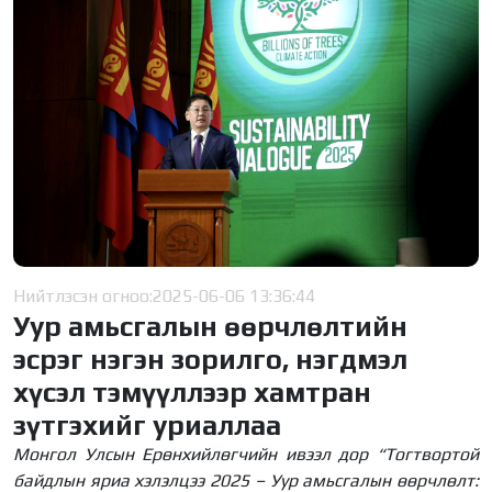
Нийтлэсэн огноо:
2025-06-06 13:36:44
Уур амьсгалын өөрчлөлтийн
эсрэг нэгэн зорилго, нэгдмэл
хүсэл тэмүүллээр хамтран
зүтгэхийг уриаллаа
Монгол Улсын Ерөнхийлөгчийн ивээл дор “Тогтвортой
байдлын яриа хэлэлцээ 2025 – Уур амьсгалын өөрчлөлт: