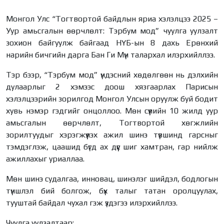
Монгол Улс “Тогтвортой байдлын яриа хэлэлцээ 2025 –
Уур амьсгалын өөрчлөлт: Тэрбум мод” чуулга уулзалт
зохион байгуулж байгаад НҮБ-ын 8 дахь Ерөнхий
нарийн бичгийн дарга Бан Ги Мүн талархал илэрхийллээ.
Тэр бээр, “Тэрбум мод” үндэсний хөдөлгөөн нь дэлхийн
дулаарлыг 2 хэмээс доош хязгаарлах Парисын
хэлэлцээрийн зорилгод Монгол Улсын оруулж буй бодит
хувь нэмэр гэдгийг онцоллоо. Мөн сүүлийн 10 жилд уур
амьсгалын өөрчлөлт, Тогтвортой хөгжлийн
зорилтуудыг хэрэгжүүлэх ажил шинэ түвшинд гарсныг
тэмдэглэж, цаашид бүгд ах дүүс шиг хамтран, гар нийлж
ажиллахыг уриаллаа.
Мөн шинэ судалгаа, инновац, шинэлэг шийдэл, бодлогын
түншлэл бий болгож, бүх талыг татан оролцуулах,
тууштай байдал чухал гэж үздэгээ илэрхийллээ.
Чуулга уулзалтаар: