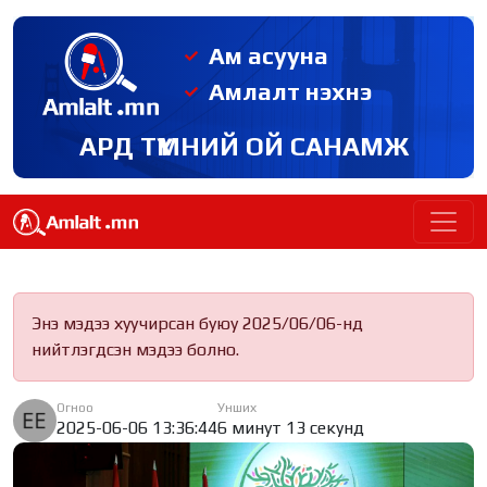
Ам асууна
Амлалт нэхнэ
АРД ТҮМНИЙ ОЙ САНАМЖ
Энэ мэдээ хуучирсан буюу 2025/06/06-нд
нийтлэгдсэн мэдээ болно.
Огноо
Унших
2025-06-06 13:36:44
6 минут 13 секунд