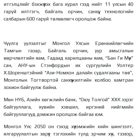
итгэлцлийг бэхжүүлэх бага хурал гээд нийт 11 улсын 40
гаруй илтгэгч, байгаль орчин, санхүү, технологийн
салбарын 600 гаруй төлөөлөгч оролцож байна.
Чуулга уулзалтыг Монгол Улсын Ерөнхийлөгчийн
Тамгын газар, Байгаль орчин, уур амьсгалын
өөрчлөлтийн яам, Гадаад харилцааны яам, “Бан Ги Мүн”
сан, АНУ-ын Стэнфордын их сургуулийн Уолтер
Х.Шоренштэйний “Ази-Номхон далайн судалгааны төв”,
Монголын Тогтвортой санхүүжилтийн холбоо хамтран
зохион байгуулж байна.
Мөн НҮБ, Азийн хөгжлийн банк, “Оюу Толгой” ХХК зэрэг
байгууллага, хувийн хэвшил, иргэний нийгмийн
байгууллагууд дэмжин оролцож байгаа юм.
Монгол Улс 2050 он гэхэд хүлэмжийн хийн шингээлт,
ялгаруулалтын зөрүүг тэглэхийн тулд эрчим хүч, тээвэр,