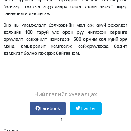
бэлчээр, газрын асуудлаарх олон улсын эвсэл” шүхэр
санаачилга дэвшүүлсэн.
Энэ нь уламжлалт бэлчээрийн мал аж ахуй эрхэлдэг
дэлхийн 100 гаруй улс орон руу чиглэсэн хөрөнгө
оруулалт, санхүүжилт нэмэгдэж, 500 орчим сая хүний эрүүл
мэнд, амьдралыг хамгаалж, сайжруулахад бодит
дэмжлэг болно гэж үзэж байгаа юм.
Нийтлэлийг хуваалцах
Facebook
Twitter
Өмнөх