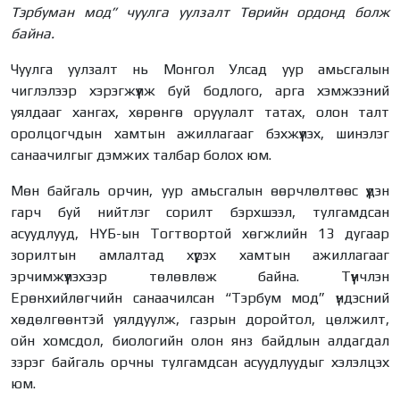
Тэрбуман мод” чуулга уулзалт Төрийн ордонд болж
байна.
Чуулга уулзалт нь Монгол Улсад уур амьсгалын
чиглэлээр хэрэгжүүлж буй бодлого, арга хэмжээний
уялдааг хангах, хөрөнгө оруулалт татах, олон талт
оролцогчдын хамтын ажиллагааг бэхжүүлэх, шинэлэг
санаачилгыг дэмжих талбар болох юм.
Мөн байгаль орчин, уур амьсгалын өөрчлөлтөөс үүдэн
гарч буй нийтлэг сорилт бэрхшээл, тулгамдсан
асуудлууд, НҮБ-ын Тогтвортой хөгжлийн 13 дугаар
зорилтын амлалтад хүрэх хамтын ажиллагааг
эрчимжүүлэхээр төлөвлөж байна. Түүнчлэн
Ерөнхийлөгчийн санаачилсан “Тэрбум мод” үндэсний
хөдөлгөөнтэй уялдуулж, газрын доройтол, цөлжилт,
ойн хомсдол, биологийн олон янз байдлын алдагдал
зэрэг байгаль орчны тулгамдсан асуудлуудыг хэлэлцэх
юм.