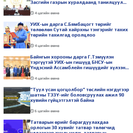
Засгийн газрын хуралдаанд танилцуулж,
шийдвэрлүүлнэ
4 цагийн өмнө
УИХ-ын дарга С.Бямбацогт төрийг
төлөөлөн Сутай хайрхны тэнгэрийг тахих
төрийн тахилгад оролцлоо
4 цагийн өмнө
Байнгын хорооны дарга Г.Тэмүүлэн
тэргүүтэй УИХ-ын гишүүд БНСУ-ын
Үндэсний Ассамблейн гишүүдийг хүлээн
авч уулзав
4 цагийн өмнө
“Туул усан цогцолбор” төслийн нэгдүгээр
шатны ТЭЗҮ-ийг боловсруулах ажил 90
хувийн гүйцэтгэлтэй байна
6 цагийн өмнө
Татварын өрийг барагдуулахдаа
орлогын 30 хувийг татвар төлөгчид
үлдээхээр хуульчилж, татварын