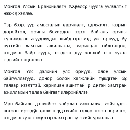
Монгол Улсын Ерөнхийлөгч У.Хүрэлсүх чуулга уулзалтыг
нээж үг хэллээ.
Тэр бээр, уур амьсгалын өөрчлөлт, цөлжилт, газрын
доройтол, орчны бохирдол зэрэг байгаль орчны
тулгамдсан асуудлуудыг шийдвэрлэхэд улс орнууд, бүс
нутгийн хамтын ажиллагаа, харилцан ойлголцол,
нэгдмэл байр суурь, нэгдсэн дуу хоолой нэн чухал
гэдгийг онцоллоо.
Монгол Улс дэлхийн улс орнууд, олон улсын
байгууллагууд, донор болон хөгжлийн түншүүдтэй бүх
талаар нээлттэй, харилцан ашигтай, үр дүнтэй хамтран
ажиллахын төлөө байгааг илэрхийллээ.
Мөн байгаль дэлхийгээ хайрлан хамгаалж, хойч үедээ
ногоон ирээдүйг өвлүүлэн үлдээхийн төлөө нэгэн зорилго,
нэгдмэл хүсэл тэмүүллээр хамтран зүтгэхийг уриаллаа.