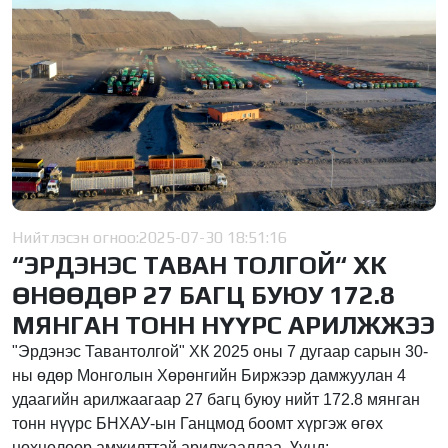
Нийтлэсэн огноо:
2025-07-30 18:51:16
“ЭРДЭНЭС ТАВАН ТОЛГОЙ“ ХК
ӨНӨӨДӨР 27 БАГЦ БУЮУ 172.8
МЯНГАН ТОНН НҮҮРС АРИЛЖЖЭЭ
"Эрдэнэс Тавантолгой" ХК 2025 оны 7 дугаар сарын 30-
ны өдөр Монголын Хөрөнгийн Биржээр дамжуулан 4
удаагийн арилжаагаар 27 багц буюу нийт 172.8 мянган
тонн нүүрс БНХАУ-ын Ганцмод боомт хүргэж өгөх
нөхцөлөөр амжилттай арилжааллаа. Үүнд: