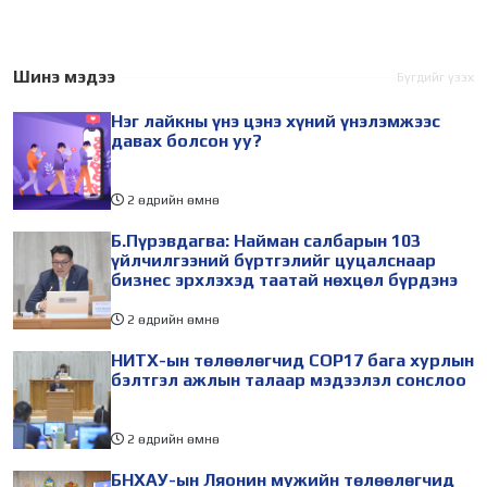
хурал (COP17) 2026 оны 08
судлаач, оюутнууд болон
дугаар сарын 17-28-ны
залуу бизнес эрхлэгчдийн
өдөр зохион
төлөөлөгчид Монгол
Шинэ мэдээ
Бүгдийг үзэх
байгуулагдана. Үүнтэй
Улсад хийж буй танилцах
Нэг лайкны үнэ цэнэ хүний үнэлэмжээс
холбогдуулан Нийслэлийн
айлчлалынхаа хүрээнд
давах болсон уу?
2 өдрийн өмнө
Б.Пүрэвдагва: Найман салбарын 103
үйлчилгээний бүртгэлийг цуцалснаар
бизнес эрхлэхэд таатай нөхцөл бүрдэнэ
2 өдрийн өмнө
НИТХ-ын төлөөлөгчид COP17 бага хурлын
бэлтгэл ажлын талаар мэдээлэл сонслоо
2 өдрийн өмнө
БНХАУ-ын Ляонин мужийн төлөөлөгчид