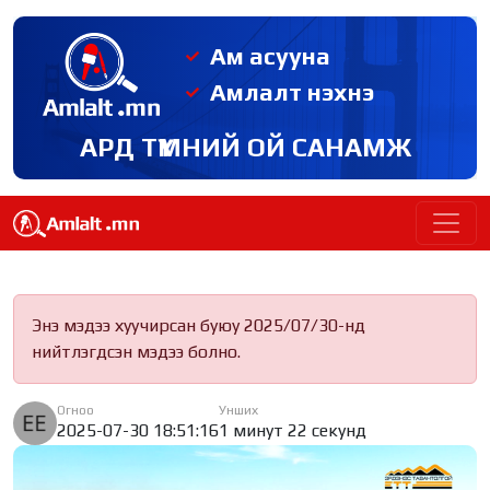
Ам асууна
Амлалт нэхнэ
АРД ТҮМНИЙ ОЙ САНАМЖ
Энэ мэдээ хуучирсан буюу 2025/07/30-нд
нийтлэгдсэн мэдээ болно.
Огноо
Унших
2025-07-30 18:51:16
1 минут 22 секунд