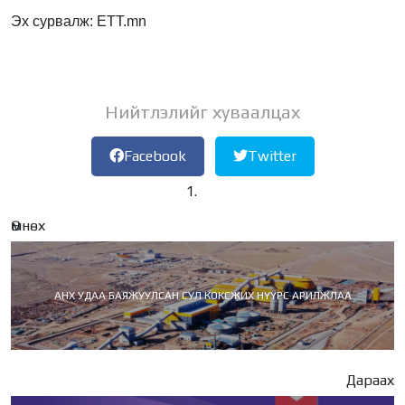
Эх сурвалж: ETT.mn
Нийтлэлийг хуваалцах
Facebook
Twitter
Өмнөх
АНХ УДАА БАЯЖУУЛСАН СУЛ КОКСЖИХ НҮҮРС АРИЛЖЛАА
Дараах