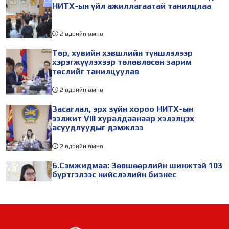
НИТХ-ын үйл ажиллагаатай танилцлаа
2 өдрийн өмнө
Төр, хувийн хэвшлийн түншлэлээр
хэрэгжүүлэхээр төлөвлөсөн зарим
төслийг танилцуулав
2 өдрийн өмнө
Засаглал, эрх зүйн хороо НИТХ-ын
ээлжит VIII хуралдаанаар хэлэлцэх
асуудлуудыг дэмжлээ
2 өдрийн өмнө
Б.Сэмжидмаа: Зөвшөөрлийн шинжтэй 103
бүртгэлээс нийслэлийн бизнес
эрхлэгчдийг чөлөөллөө
2 өдрийн өмнө
ТБХ 67 асуудал хэлэлцэж, нийслэлийн