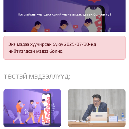
Нэг лайкны үнэ цэнэ хүний үнэлэмжээс давах болсон уу?
Энэ мэдээ хуучирсан буюу 2025/07/30-нд
нийтлэгдсэн мэдээ болно.
ТӨСТЭЙ МЭДЭЭЛЛҮҮД: