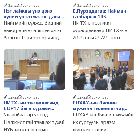
Ээнээ
уржигдар
Ээнээ
уржигдар
Нэг лайкны үнэ цэнэ
Б.Пүрэвдагва: Найман
хүний үнэлэмжээс давах
салбарын 103
болсон уу?
үйлчилгээний
Нийгмийн сүлжээ бидний
НИТХ-ын ээлжит
бүртгэлийг цуцалснаар
амьдралын салшгүй хэсэг
хуралдаанаар НИТХ-ын
бизнес эрхлэхэд таатай
болсон. Гэвч энэ орчинд
2025 оны 25/29 тоот
нөхцөл бүрдэнэ
хүмүүсийн үнэлэмж,
тогтоолоор батлагдсан
амжилт, тэр ч байтугай
журмын зарим хэсгийг
хүний үнэ цэнийг хүртэл
хүчингүй болгож,
лайк, шэйр, дагагчийн
зөвшөөрлийн шинжтэй
тоогоор хэмжих хандлага
103 бүртгэлээс нийслэлийн
газар авч
бизнес эрхлэгчдийг
Ээнээ
уржигдар
Ээнээ
уржигдар
НИТХ-ын төлөөлөгчид
БНХАУ-ын Ляонин
COP17 бага хурлын
мужийн төлөөлөгчид
бэлтгэл ажлын талаар
НИТХ-ын үйл
Улаанбаатар хотод
БНХАУ-ын Ляонин мужийн
мэдээлэл сонслоо
ажиллагаатай
Цөлжилттэй тэмцэх тухай
их сургууль, эрдэм
танилцлаа
НҮБ-ын конвенцын
шинжилгээний
Талуудын 17 дугаар бага
байгууллагын эрдэмтэн,