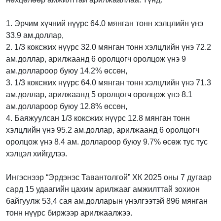
1. Эрчим хүчний нүүрс 64.0 мянган тонн хэлцлийн үнэ
33.9 ам.доллар,
2. 1/3 коксжих нүүрс 32.0 мянган тонн хэлцлийн үнэ 72.2
ам.доллар, арилжаанд 6 оролцогч оролцож үнэ 9
ам.доллароор буюу 14.2% өссөн,
3. 1/3 коксжих нүүрс 64.0 мянган тонн хэлцлийн үнэ 71.3
ам.доллар, арилжаанд 5 оролцогч оролцож үнэ 8.1
ам.доллароор буюу 12.8% өссөн,
4. Баяжуулсан 1/3 коксжих нүүрс 12.8 мянган тонн
хэлцлийн үнэ 95.2 ам.доллар, арилжаанд 6 оролцогч
оролцож үнэ 8.4 ам. доллароор буюу 9.7% өсөж тус тус
хэлцэл хийгдлээ.
Ингэснээр “Эрдэнэс Тавантолгой” ХК 2025 оны 7 дугаар
сард 15 удаагийн цахим арилжааг амжилттай зохион
байгуулж 53,4 сая ам.долларын үнэлгээтэй 896 мянган
тонн нүүрс биржээр арилжаалжээ.