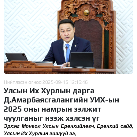
Нийтлэсэн огноо:
2025-09-15 12:16:46
Улсын Их Хурлын дарга
Д.Амарбаясгалангийн УИХ-ын
2025 оны намрын ээлжит
чуулганыг нээж хэлсэн үг
Эрхэм Монгол Улсын Ерөнхийлөгч, Ерөнхий сайд,
Улсын Их Хурлын гишүүд ээ,