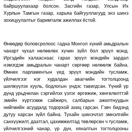
байршуулахаар болсон. Засгийн газар, Улсын Их
Хурлын Тамгын газар, харьяа байгууллагууд энэ шинэ
зохицуулалтыг баримталж ажиллах ёстой.
Өнөөдөр боловсролоос гадна Монгол хүний амьдралын
чанарт чухал нөлөөлөх хүчин зүйл бол эрүүл мэнд.
Иргэдийн халааснаас гарах эрүүл мэндийн зардал
нэмэгдэж амьдралын чанарт сөргөөр нөлөөлж байна.
Өмнөх парламентын үед эрүүл мэндийн тусламж,
үйлчилгээг нэг худалдан авагчийн тогтолцоонд
шилжүүлэх хууль, бодлогын үндэс тавигдсан. Үүний үр
дүнд урьдчилан сэргийлэх үзлэг өргөжиж, хөнгөлөлттэй
эмийн хүртээмж сайжирч, салбарын ажилтнуудын
нийгмийн асуудалд тодорхой ахиц гарсан. Гэвч бидэнд
дутуу харсан зүйл байна. Тухайн шинэчлэл эмнэлгийн
санхүүжилт, даатгал, цахимжилтад төвлөрсөн ч тусламж,
үйлчилгээний чанар, үр дүн, хяналтын тогтолцооны