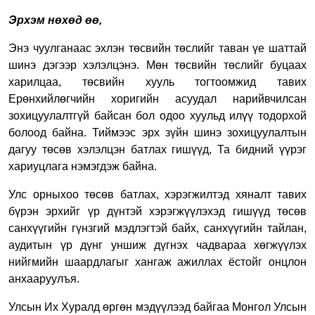
Эрхэм нөхөд өө,
Энэ чуулганаас эхлэн төсвийн төслийг таван үе шаттай
шинэ дэгээр хэлэлцэнэ. Мөн төсвийн төслийг буцаах
харилцаа, төсвийн хууль тогтоомжид тавих
Ерөнхийлөгчийн хоригийн асуудал нарийвчилсан
зохицуулалтгүй байсан бол одоо хуульд илүү тодорхой
болоод байна. Тиймээс эрх зүйн шинэ зохицуулалтын
дагуу төсөв хэлэлцэн батлах гишүүд, Та бидний үүрэг
хариуцлага нэмэгдэж байна.
Улс орныхоо төсөв батлах, хэрэгжилтэд хяналт тавих
бүрэн эрхийг үр дүнтэй хэрэгжүүлэхэд гишүүд төсөв
санхүүгийн гүнзгий мэдлэгтэй байх, санхүүгийн тайлан,
аудитын үр дүнг уншиж дүгнэх чадвараа хөгжүүлэх
нийгмийн шаардлагыг хангаж ажиллах ёстойг онцлон
анхааруулъя.
Улсын Их Хуралд өргөн мэдүүлээд байгаа Монгол Улсын