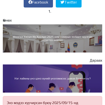
Facebook
Twitter
Өмнөх
Монгол Улсын Их Хурлын 2025 оны намрын ээлжит чуулган
нээлтээ хийлээ
Дараах
Нэг лайкны үнэ цэнэ хүний үнэлэмжээс давах болсон уу?
Энэ мэдээ хуучирсан буюу 2025/09/15-нд