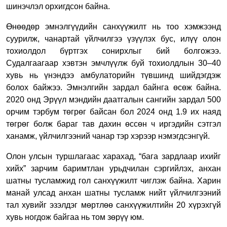
шинэчлэл орхигдсон байна.
Өнөөдөр эмнэлгүүдийн санхүүжилт нь тоо хэмжээнд
суурилж, чанартай үйлчилгээ үзүүлэх бус, илүү олон
тохиолдол бүртгэх сонирхлыг бий болгожээ.
Судалгаагаар хэвтэн эмчлүүлж буй тохиолдлын 30–40
хувь нь үнэндээ амбулаторийн түвшинд шийдэгдэж
болох байжээ. Эмнэлгийн зардал байнга өсөж байна.
2020 онд Эрүүл мэндийн даатгалын сангийн зардал 500
орчим тэрбум төгрөг байсан бол 2024 онд 1.9 их наяд
төгрөг болж бараг тав дахин өссөн ч иргэдийн сэтгэл
ханамж, үйлчилгээний чанар тэр хэрээр нэмэгдсэнгүй.
Олон улсын туршлагаас харахад, “бага зардлаар ихийг
хийх” зарчим баримтлан урьдчилан сэргийлэх, анхан
шатны тусламжид гол санхүүжилт чиглэж байна. Харин
манай улсад анхан шатны тусламж нийт үйлчилгээний
тал хувийг эзэлдэг мөртлөө санхүүжилтийн 20 хүрэхгүй
хувь ногдож байгаа нь том зөрүү юм.