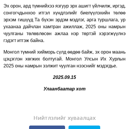
Эх орон, ард түмнийхээ язгуур эрх ашигт үйлчилж, иргэд,
сонгогчдынхоо итгэл хүндлэлийг биелүүлэхийн төлөө
эрхэм гишүүд Та бүхэн эрдэм мэдлэг, арга туршлага, ур
ухаанаа дайчлан хамтран ажиллаж, 2025 оны намрын
чуулганы төлөвлөсөн ажлаа нэр төртэй хэрэгжүүлнэ
гэдэгт итгэж байна.
Монгол түмний хийморь сүлд өөдөө байж, эх орон маань
цэцэглэн хөгжих болтугай. Монгол Улсын Их Хурлын
2025 оны намрын ээлжит чуулган нээснийг мэдэгдье.
2025.09.15
Улаанбаатар хот
Нийтлэлийг хуваалцах