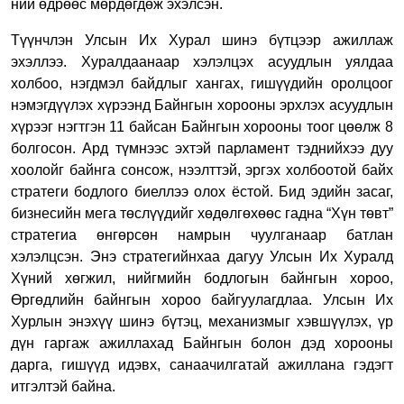
ний өдрөөс мөрдөгдөж эхэлсэн.
Түүнчлэн Улсын Их Хурал шинэ бүтцээр ажиллаж
эхэллээ. Хуралдаанаар хэлэлцэх асуудлын уялдаа
холбоо, нэгдмэл байдлыг хангах, гишүүдийн оролцоог
нэмэгдүүлэх хүрээнд Байнгын хорооны эрхлэх асуудлын
хүрээг нэгтгэн 11 байсан Байнгын хорооны тоог цөөлж 8
болгосон. Ард түмнээс эхтэй парламент тэднийхээ дуу
хоолойг байнга сонсож, нээлттэй, эргэх холбоотой байх
стратеги бодлого биеллээ олох ёстой. Бид эдийн засаг,
бизнесийн мега төслүүдийг хөдөлгөхөөс гадна “Хүн төвт”
стратегиа өнгөрсөн намрын чуулганаар батлан
хэлэлцсэн. Энэ стратегийнхаа дагуу Улсын Их Хуралд
Хүний хөгжил, нийгмийн бодлогын байнгын хороо,
Өргөдлийн байнгын хороо байгуулагдлаа. Улсын Их
Хурлын энэхүү шинэ бүтэц, механизмыг хэвшүүлэх, үр
дүн гаргаж ажиллахад Байнгын болон дэд хорооны
дарга, гишүүд идэвх, санаачилгатай ажиллана гэдэгт
итгэлтэй байна.