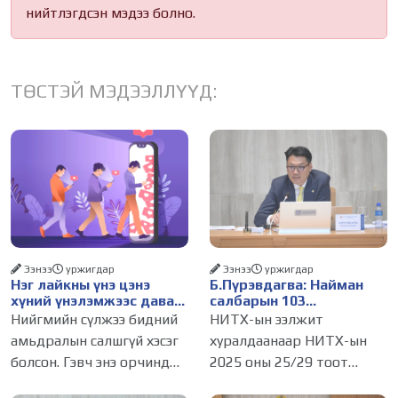
нийтлэгдсэн мэдээ болно.
ТӨСТЭЙ МЭДЭЭЛЛҮҮД:
Ээнээ
уржигдар
Ээнээ
уржигдар
Нэг лайкны үнэ цэнэ
Б.Пүрэвдагва: Найман
хүний үнэлэмжээс давах
салбарын 103
болсон уу?
үйлчилгээний
Нийгмийн сүлжээ бидний
НИТХ-ын ээлжит
бүртгэлийг цуцалснаар
амьдралын салшгүй хэсэг
хуралдаанаар НИТХ-ын
бизнес эрхлэхэд таатай
болсон. Гэвч энэ орчинд
2025 оны 25/29 тоот
нөхцөл бүрдэнэ
хүмүүсийн үнэлэмж,
тогтоолоор батлагдсан