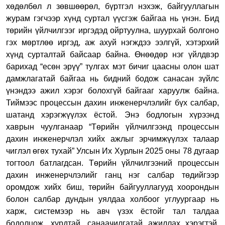
хөдөлбөл л зөвшөөрөл, бүртгэл нэхэж, байгууллагын
журам гэгчээр хүнд суртал үүсгэж байгаа нь үнэн. Бид
төрийн үйлчилгээг иргэдэд ойртуулна, шуурхай болгоно
гэх мөртлөө иргэд, аж ахуй нэгждээ ээлгүй, хэтэрхий
хүнд сурталтай байсаар байна. Өнөөдөр нэг үйлдвэр
барихад “есөн эрүү” тулгах мэт бичиг цаасны олон шат
дамжлагатай байгаа нь бидний бодож санасан зүйлс
үнэндээ ажил хэрэг болохгүй байгааг харуулж байна.
Тиймээс процессын дахин инженерчлэлийг бүх салбар,
шатанд хэрэгжүүлэх ёстой. Энэ бодлогын хүрээнд
хаврын чуулганаар “Төрийн үйлчилгээнд процессын
дахин инженерчлэл хийх ажлыг эрчимжүүлэх талаар
чиглэл өгөх тухай” Улсын Их Хурлын 2025 оны 78 дугаар
тогтоол батлагдсан. Төрийн үйлчилгээний процессын
дахин инженерчлэлийг ганц нэг салбар төдийгээр
оромдож хийх биш, төрийн байгууллагууд хоорондын
болон салбар дундын уялдаа холбоог углуургаар нь
харж, системээр нь авч үзэх ёстойг тал талдаа
бодолцож, хурдтай, санаачилгатай ажиллах хэрэгтэй.