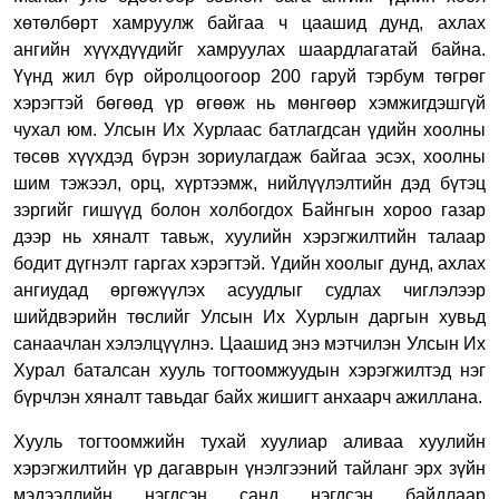
хөтөлбөрт хамруулж байгаа ч цаашид дунд, ахлах
ангийн хүүхдүүдийг хамруулах шаардлагатай байна.
Үүнд жил бүр ойролцоогоор 200 гаруй тэрбум төгрөг
хэрэгтэй бөгөөд үр өгөөж нь мөнгөөр хэмжигдэшгүй
чухал юм. Улсын Их Хурлаас батлагдсан үдийн хоолны
төсөв хүүхдэд бүрэн зориулагдаж байгаа эсэх, хоолны
шим тэжээл, орц, хүртээмж, нийлүүлэлтийн дэд бүтэц
зэргийг гишүүд болон холбогдох Байнгын хороо газар
дээр нь хяналт тавьж, хуулийн хэрэгжилтийн талаар
бодит дүгнэлт гаргах хэрэгтэй. Үдийн хоолыг дунд, ахлах
ангиудад өргөжүүлэх асуудлыг судлах чиглэлээр
шийдвэрийн төслийг Улсын Их Хурлын даргын хувьд
санаачлан хэлэлцүүлнэ. Цаашид энэ мэтчилэн Улсын Их
Хурал баталсан хууль тогтоомжуудын хэрэгжилтэд нэг
бүрчлэн хяналт тавьдаг байх жишигт анхаарч ажиллана.
Хууль тогтоомжийн тухай хуулиар аливаа хуулийн
хэрэгжилтийн үр дагаврын үнэлгээний тайланг эрх зүйн
мэдээллийн нэгдсэн санд нэгдсэн байдлаар