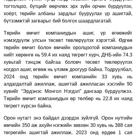
тогтолцоо, бүтцийг өөрчлөх эрх зүйн орчин бүрдүүлэх,
хоёрт, төрийн албаны зардлыг бууруулах үр ашигтай,
бүтээмжтэй загварыг бий болгох шаардлагатай.
Төрийн өмчит компаниудын ашиг, үр өгөөжийг
нэмэгдүүлж улсын төсөвт төвлөрүүлэх хэрэгтэй. Өдгөө
төрийн өмчит болон өмчийн оролцоотой компаниудын
нийт хөрөнгө нь 59.4 их наяд төгрөгт хүрч, ДНБ-ийн 74.3
хувьтай тэнцэж байгаа боловч төсөвт төвлөрүүлэх
ногдол ашиг, өгөөж нь үлэмж доогуур байна. Тодруулбал,
2024 онд төрийн өмчит компанийн 33 хувь нь
алдагдалтай ажиллаж, ашигтай ажилласан хэсгийн 90
хувийг “Эрдэнэс Монгол Нэгдэл” дангаар бүрдүүлжээ.
Төрийн өмчит компаниудын өр төлбөр нь 22.8 их наяд
төгрөгт хүрсэн байна.
Орон нутагт энэ байдал дээрдэх зүйлгүй. Орон нутгийн
өмчийн 350 аж ахуйн нэгжийн зөвхөн 30 хувь нь 388 сая
төгрөгийн ашигтай ажиллаж, 2023 онд ердөө 1 сая