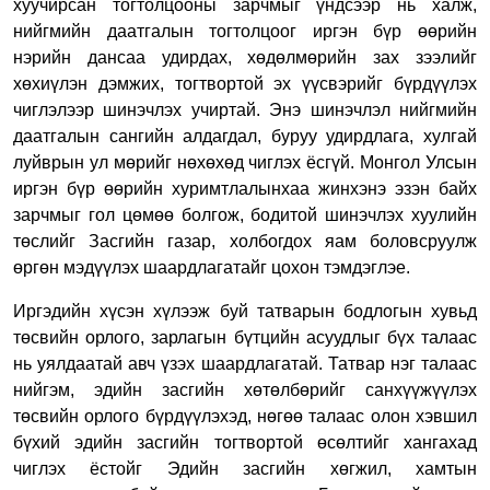
хуучирсан тогтолцооны зарчмыг үндсээр нь халж,
нийгмийн даатгалын тогтолцоог иргэн бүр өөрийн
нэрийн дансаа удирдах, хөдөлмөрийн зах зээлийг
хөхиүлэн дэмжих, тогтвортой эх үүсвэрийг бүрдүүлэх
чиглэлээр шинэчлэх учиртай. Энэ шинэчлэл нийгмийн
даатгалын сангийн алдагдал, буруу удирдлага, хулгай
луйврын ул мөрийг нөхөхөд чиглэх ёсгүй. Монгол Улсын
иргэн бүр өөрийн хуримтлалынхаа жинхэнэ эзэн байх
зарчмыг гол цөмөө болгож, бодитой шинэчлэх хуулийн
төслийг Засгийн газар, холбогдох яам боловсруулж
өргөн мэдүүлэх шаардлагатайг цохон тэмдэглэе.
Иргэдийн хүсэн хүлээж буй татварын бодлогын хувьд
төсвийн орлого, зарлагын бүтцийн асуудлыг бүх талаас
нь уялдаатай авч үзэх шаардлагатай. Татвар нэг талаас
нийгэм, эдийн засгийн хөтөлбөрийг санхүүжүүлэх
төсвийн орлого бүрдүүлэхэд, нөгөө талаас олон хэвшил
бүхий эдийн засгийн тогтвортой өсөлтийг хангахад
чиглэх ёстойг Эдийн засгийн хөгжил, хамтын