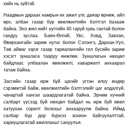
хийх нь зүйтэй.
Наадмын дараах намрын их ажил улс даяар өрнөж, айл
өрх, албан газар бүр өвөлжилтийн бэлтгэл базааж
байна. Энэ жил нийт нутгийн 40 гаруй хувь гантай болон
гандуу зуслаа. Баян-Өлгий, Увс, Ховд, Завхан,
Өвөрхангайн зарим нутаг болон Сэлэнгэ, Дархан-Уул,
Төв аймаг зэрэг газар тариалангийн гол бүсийн зарим
хэсэгт зуншлага тааруу өнжлөө. Зуншлагын нөхцөл
байдлаас улбаалан өвөлжилт, хаваржилт анхаарал
татаж байна.
Засгийн газар ирж буй цагийг угтан илүү өндөр
сэрэмжтэй байж, өвөлжилтийн бэлтгэлийг цаг алдалгүй,
чанартай хангах шаардлагатай байна. Эрчим хүчний
салбарт үүсээд буй нөхцөл байдал нь ирж буй өвөл
хатуухан сорилт болохыг анхааруулж байна. Иймд
салбар бүр дор бүрнээ зохион байгуулалттай,
хариуцлагатай ажиллахыг сануулъя.