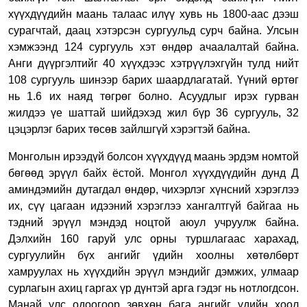
хүүхдүүдийн маань талаас илүү хувь нь 1800-аас дээш
сурагчтай, даац хэтэрсэн сургуульд сурч байна. Улсын
хэмжээнд 124 сургууль хэт өндөр ачаалалтай байна.
Анги дүүргэлтийг 40 хүүхдээс хэтрүүлэхгүйн тулд нийт
108 сургууль шинээр барих шаардлагатай. Үүний өртөг
нь 1.6 их наяд төгрөг болно. Асуудлыг ирэх гурван
жилдээ үе шаттай шийдэхэд жил бүр 36 сургууль, 32
цэцэрлэг барих төсөв зайлшгүй хэрэгтэй байна.
Монголын ирээдүй болсон хүүхдүүд маань эрдэм номтой
бөгөөд эрүүл байх ёстой. Монгол хүүхдүүдийн дунд Д
аминдэмийн дутагдал өндөр, чихэрлэг хүнсний хэрэглээ
их, сүү цагаан идээний хэрэглээ хангалтгүй байгаа нь
тэдний эрүүл мэндэд ноцтой аюул учруулж байна.
Дэлхийн 160 гаруй улс орны туршлагаас харахад,
сургуулийн бүх ангийг үдийн хоолны хөтөлбөрт
хамруулах нь хүүхдийн эрүүл мэндийг дэмжих, улмаар
сурлагын ахиц гаргах үр дүнтэй арга гэдэг нь нотлогдсон.
Манай улс одоогоор зөвхөн бага ангийг үдийн хоол