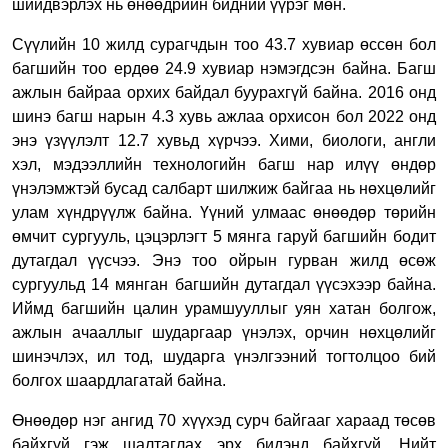
шийдвэрлэх нь өнөөдрийн бидний үүрэг мөн.
Сүүлийн 10 жилд сурагчдын тоо 43.7 хувиар өссөн бол
багшийн тоо ердөө 24.9 хувиар нэмэгдсэн байна. Багш
ажлын байраа орхих байдал буурахгүй байна. 2016 онд
шинэ багш нарын 4.3 хувь ажлаа орхисон бол 2022 онд
энэ үзүүлэлт 12.7 хувьд хүрчээ. Хими, биологи, англи
хэл, мэдээллийн технологийн багш нар илүү өндөр
үнэлэмжтэй бусад салбарт шилжиж байгаа нь нөхцөлийг
улам хүндрүүлж байна. Үүний улмаас өнөөдөр төрийн
өмчит сургууль, цэцэрлэгт 5 мянга гаруй багшийн бодит
дутагдал үүсчээ. Энэ тоо ойрын гурван жилд өсөж
сургуульд 14 мянган багшийн дутагдал үүсэхээр байна.
Иймд багшийн цалин урамшууллыг уян хатан болгож,
ажлын ачааллыг шударгаар үнэлэх, орчин нөхцөлийг
шинэчлэх, ил тод, шударга үнэлгээний тогтолцоо бий
болгох шаардлагатай байна.
Өнөөдөр нэг ангид 70 хүүхэд сурч байгааг хараад төсөв
байхгүй гэж шалтаглах эрх бидэнд байхгүй. Нийт