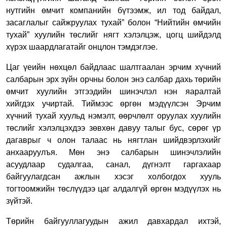
нутгийн өмчит компанийн бүтээмж, ил тод байдал,
засаглалыг сайжруулах тухай” болон “Нийтийн өмчийн
тухай” хуулийн төслийг нягт хэлэлцэж, цогц шийдэлд
хүрэх шаардлагатайг онцлон тэмдэглэе.
Цаг үеийн нөхцөл байдлаас шалтгаалан эрчим хүчний
салбарын эрх зүйн орчны болон энэ салбар дахь төрийн
өмчит хуулийн этгээдийн шинэчлэл нэн яаралтай
хийгдэх учиртай. Тиймээс өргөн мэдүүлсэн Эрчим
хүчний тухай хуульд нэмэлт, өөрчлөлт оруулах хуулийн
төслийг хэлэлцэхдээ зөвхөн давуу талыг бус, сөрөг үр
дагаврыг ч олон талаас нь нягтлан шийдвэрлэхийг
анхааруулъя. Мөн энэ салбарын шинэчлэлийн
асуудлаар судалгаа, санал, дүгнэлт гаргахаар
байгуулагдсан ажлын хэсэг холбогдох хууль
тогтоомжийн төслүүдээ цаг алдалгүй өргөн мэдүүлэх нь
зүйтэй.
Төрийн байгууллагуудын ажил давхардал ихтэй,