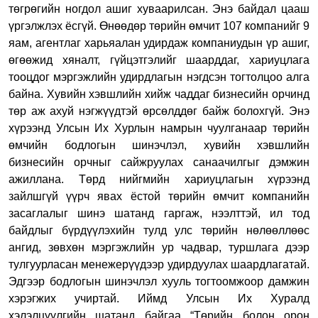
төгрөгийн ногдол ашиг хуваарилсан. Энэ байдал цааш
үргэлжлэх ёсгүй. Өнөөдөр төрийн өмчит 107 компанийг 9
яам, агентлаг харьяалан удирдаж компаниудын үр ашиг,
өгөөжид хяналт, гүйцэтгэлийг шаарддаг, хариуцлага
тооцдог мэргэжлийн удирдлагын нэгдсэн тогтолцоо алга
байна. Хувийн хэвшлийн хийж чаддаг бизнесийн орчинд
төр аж ахуй нэгжүүдтэй өрсөлддөг байж болохгүй. Энэ
хүрээнд Улсын Их Хурлын намрын чуулганаар төрийн
өмчийн бодлогын шинэчлэл, хувийн хэвшлийн
бизнесийн орчныг сайжруулах санаачилгыг дэмжин
ажиллана. Төрд нийгмийн хариуцлагын хүрээнд
зайлшгүй үүрч явах ёстой төрийн өмчит компанийн
засаглалыг шинэ шатанд гаргаж, нээлттэй, ил тод
байдлыг бүрдүүлэхийн тулд улс төрийн нөлөөллөөс
ангид, зөвхөн мэргэжлийн ур чадвар, туршлага дээр
тулгуурласан менежерүүдээр удирдуулах шаардлагатай.
Эдгээр бодлогын шинэчлэл хууль тогтоомжоор дамжин
хэрэгжих учиртай. Иймд Улсын Их Хуралд
хэлэлцүүлгийн шатанд байгаа “Төрийн болон орон