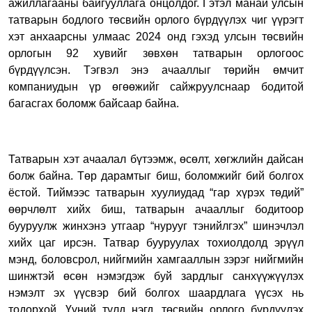
ажиллагааны байгууллага онцолдог. Гэтэл манай улсын
татварын бодлого төсвийн орлого бүрдүүлэх чиг үүрэгт
хэт анхаарсны улмаас 2024 онд гэхэд улсын төсвийн
орлогын 92 хувийг зөвхөн татварын орлогоос
бүрдүүлсэн. Тэгвэл энэ ачааллыг төрийн өмчит
компаниудын үр өгөөжийг сайжруулснаар бодитой
багасгах боломж байсаар байна.
Татварын хэт ачаалал бүтээмж, өсөлт, хөгжлийн дайсан
болж байна. Төр дарамтыг биш, боломжийг бий болгох
ёстой. Тиймээс татварын хуулиудад “гар хүрэх төдий”
өөрчлөлт хийх биш, татварын ачааллыг бодитоор
бууруулж жинхэнэ утгаар “нурууг тэнийлгэх” шинэчлэл
хийх цаг ирсэн. Татвар бууруулах тохиолдолд эрүүл
мэнд, боловсрол, нийгмийн хамгааллын зэрэг нийгмийн
шинжтэй өсөн нэмэгдэж буй зардлыг санхүүжүүлэх
нэмэлт эх үүсвэр бий болгох шаардлага үүсэх нь
тодорхой. Үүний тулд нэгд, төсвийн орлого бүрдүүлэх