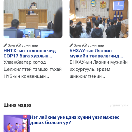
амжилт, тэр ч байтугай
журмын зарим хэсгийг
хүний үнэ цэнийг хүртэл
хүчингүй болгож,
лайк, шэйр, дагагчийн
зөвшөөрлийн шинжтэй
тоогоор хэмжих хандлага
103 бүртгэлээс нийслэлийн
газар авч
бизнес эрхлэгчдийг
Ээнээ
уржигдар
Ээнээ
уржигдар
НИТХ-ын төлөөлөгчид
БНХАУ-ын Ляонин
COP17 бага хурлын
мужийн төлөөлөгчид
бэлтгэл ажлын талаар
НИТХ-ын үйл
Улаанбаатар хотод
БНХАУ-ын Ляонин мужийн
мэдээлэл сонслоо
ажиллагаатай
Цөлжилттэй тэмцэх тухай
их сургууль, эрдэм
танилцлаа
НҮБ-ын конвенцын
шинжилгээний
Талуудын 17 дугаар бага
байгууллагын эрдэмтэн,
хурал (COP17) 2026 оны 08
судлаач, оюутнууд болон
дугаар сарын 17-28-ны
залуу бизнес эрхлэгчдийн
өдөр зохион
төлөөлөгчид Монгол
Шинэ мэдээ
Бүгдийг үзэх
байгуулагдана. Үүнтэй
Улсад хийж буй танилцах
Нэг лайкны үнэ цэнэ хүний үнэлэмжээс
холбогдуулан Нийслэлийн
айлчлалынхаа хүрээнд
давах болсон уу?