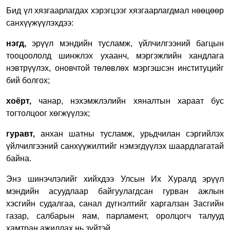
Бид үл хязгаарлагдах хэрэгцээг хязгаарлагдмал нөөцөөр
санхүүжүүлэхдээ:
нэгд,
эрүүл мэндийн тусламж, үйлчилгээний багцын
тооцоололд шинжлэх ухаанч, мэргэжлийн хандлага
нэвтрүүлэх, оновчтой төлөвлөх мэргэшсэн институцийг
бий болгох;
хоёрт,
чанар, нэхэмжлэлийн хяналтын хараат бус
тогтолцоог хөгжүүлэх;
гуравт,
анхан шатны тусламж, урьдчилан сэргийлэх
үйлчилгээний санхүүжилтийг нэмэгдүүлэх шаардлагатай
байна.
Энэ шинэчлэлийг хийхдээ Улсын Их Хуралд эрүүл
мэндийн асуудлаар байгуулагдсан гурван ажлын
хэсгийн судалгаа, санал дүгнэлтийг харгалзан Засгийн
газар, салбарын яам, парламент, оролцогч талууд
хамтран ажиллах нь зүйтэй.