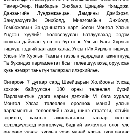
Төмөр-Очир, Намбарын Энхбаяр, Цэндийн Нямдорж,
Данзангийн Лүндээжанцан, Дамдины Дэмбэрэл,
Зандаахүүгийн Энхболд, Миеэгомбын Энхболд,
Гомбожавын Занданшатар нарт болон Монгол Улсын
Үндсэн хуулийг боловсруулан батлуулахад эрдэм
оюунаа дайчлан үнэт өв бүтээсэн Улсын Бага Хурлын
гишүүд, тэдний залгамж халаа Улсын Их Хурлын гишүүд,
Улсын Их Хурлын Тамгын газрын удирдлага, ажилтнууд
Та бүхэндээ парламентат ёсыг төлөвшүүлэхэд оруулсан
хувь нэмэрт тань гүн талархал илэрхийлье.
Өнгөрсөн 7 дугаар сард Швейцарын Холбооны Улсад
зохион байгуулсан 180 орны төлөөлөл бүхий
Парламентын дарга нарын дэлхийн VI бага хуралд
Монгол Улсаа төлөөлөн оролцож манай улсын
парламентын төлөөллийн ахиц, шинэ стратеги, хэтийн
зорилго, хамтын ажиллагааны талаар илтгэл
хэлэлцүүлэхэд монголчууд бидний амжилтыг олон улс
өндрөөр үнэлж, хурлын үеэр манай улсын туршлагаас