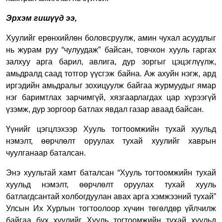
Эрхэм гишүүд ээ,
Хуулийг ерөнхийлөн боловсруулж, амин чухал асуудлыг
нь журам руу “чулуудаж” байсан, товчхон хууль гаргах
залхуу арга барил, авлига, дур зоргыг цэцэглүүлж,
амьдралд саад тотгор үүсгэж байна.
Аж ахуйн нэгж, ард
иргэдийн амьдралыг зохицуулж байгаа журмуудыг ямар
нэг баримтлах зарчимгүй, хязгаарлагдах цар хүрээгүй
үзэмж, дур зоргоор батлах явдал газар аваад байсан.
Үүнийг цэгцлэхээр Хууль тогтоомжийн тухай хуульд
нэмэлт, өөрчлөлт оруулах тухай хуулийг хаврын
чуулганаар баталсан.
Энэ хуультай хамт баталсан “Хууль тогтоомжийн тухай
хуульд нэмэлт, өөрчлөлт оруулах тухай хууль
батлагдсантай холбогдуулан авах арга хэмжээний тухай”
Улсын Их Хурлын тогтоолоор хүчин төгөлдөр үйлчилж
байгаа бүх хуулийг Хууль тогтоомжийн тухай хуульд