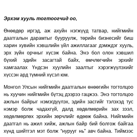
Эрхэм хууль тогтоогчид оо,
Өнөөдөр иргэд, аж ахуйн нэгжүүд татвар, нийгмийн
даатгалын дарамтыг бууруулж, төрийн бизнесийг биш
харин хувийн хэвшлийн үйл ажиллагааг дэмждэг хууль,
эрх зүйн орчныг хүсэж байна. Энэ бол олон хэвшил
бүхий эдийн засагтай байх, өмчлөгчийн эрхийг
хамгаалах Үндсэн хуулийн заалтыг хэрэгжүүлэхийг
хүссэн ард түмний хүсэл юм.
Монгол Улсын нийгмийн даатгалын өнөөгийн тогтолцоо
нь хуучин нийгмийн бүтэц дээрээ гацжээ. Энэ тогтолцоо
ажлын байрыг нэмэгдүүлэх, эдийн засгийг тэлэхэд тус
нэмэр болж чадахгүй, далд хөдөлмөрийн зах зээл,
хөдөлмөрлөх эрхийн зөрчлийг өдөөж байна. Нийгмийн
даатгал нь ажил хийж, ажлын байр бий болгож байгаа
хүнд шийтгэл мэт болж “нурууг нь” авч байна. Тиймээс