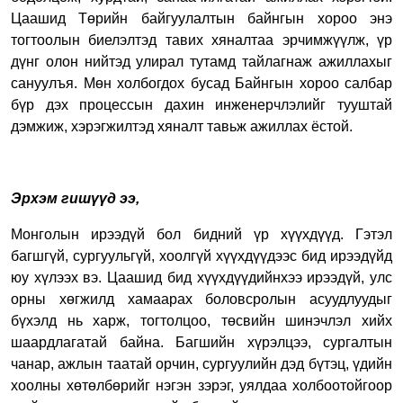
Цаашид Төрийн байгуулалтын байнгын хороо энэ
тогтоолын биелэлтэд тавих хяналтаа эрчимжүүлж, үр
дүнг олон нийтэд улирал тутамд тайлагнаж ажиллахыг
сануулъя. Мөн холбогдох бусад Байнгын хороо салбар
бүр дэх процессын дахин инженерчлэлийг тууштай
дэмжиж, хэрэгжилтэд хяналт тавьж ажиллах ёстой.
Эрхэм гишүүд ээ,
Монголын ирээдүй бол бидний үр хүүхдүүд. Гэтэл
багшгүй, сургуульгүй, хоолгүй хүүхдүүдээс бид ирээдүйд
юу хүлээх вэ. Цаашид бид хүүхдүүдийнхээ ирээдүй, улс
орны хөгжилд хамаарах боловсролын асуудлуудыг
бүхэлд нь харж, тогтолцоо, төсвийн шинэчлэл хийх
шаардлагатай байна. Багшийн хүрэлцээ, сургалтын
чанар, ажлын таатай орчин, сургуулийн дэд бүтэц, үдийн
хоолны хөтөлбөрийг нэгэн зэрэг, уялдаа холбоотойгоор