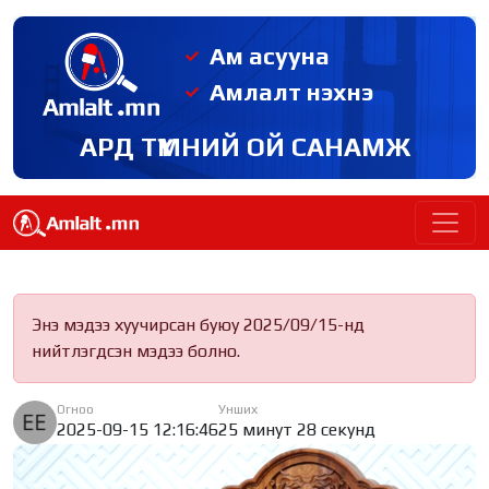
Ам асууна
Амлалт нэхнэ
АРД ТҮМНИЙ ОЙ САНАМЖ
Энэ мэдээ хуучирсан буюу 2025/09/15-нд
нийтлэгдсэн мэдээ болно.
Огноо
Унших
2025-09-15 12:16:46
25 минут 28 секунд