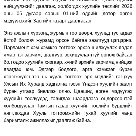
нийцүүлэхийг даалгаж, холбогдох хуулийн төслийг 2026
оны 05 дугаар сарын 01-ний өдрийн дотор өргөн
мэдүүлэхийг Засгийн газарт даалгасан.
Энэ ажлын хүрээнд журмын тоо цөөрч, хуульд тусгагдах
ёстой боловч журамд орсон байгаа заалтууд цэгцэрнэ.
Парламент хэм хэмжээ тогтоох эрхээ шилжүүлэх явдал
ямар нэг зарчим, шалгуур, зохицуулалтгүй өрнөж байсан
бол одоо хуулийн хязгаар, хүний эрхийн зарчимд нийцэж
явагдах юм.
Эдгээр бодлого, арга хэмжээг бүрэн
хэрэгжүүлснээр нь хууль тогтоох эрх мэдлийг гагцхүү
Улсын Их Хуралд хадгална гэсэн Үндсэн хуулийн заалт
бүрэн утгаар биеллээ олно. Цаашид өргөн мэдүүлэх
хуулийн төслүүдэд тавигдах шаардлага өндөрссөнтэй
холбогдуулан Тамгын газар хуулийн төслийн бүрдлийг
нягтлахдаа Хууль тогтоомжийн тухай хуулийг чанд
баримталж ажиллахыг даалгаж байна.