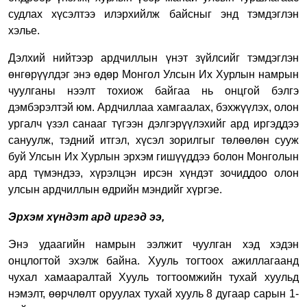
судлах хүсэлтээ илэрхийлж байсныг энд тэмдэглэн
хэлье.
Дэлхий нийтээр ардчиллын үнэт зүйлсийг тэмдэглэн
өнгөрүүлдэг энэ өдөр Монгол Улсын Их Хурлын намрын
чуулганы нээлт тохиож байгаа нь онцгой бэлгэ
дэмбэрэлтэй юм. Ардчиллаа хамгаалах, бэхжүүлэх, олон
ургалч үзэл санааг түгээн дэлгэрүүлэхийг ард иргэддээ
сануулж, тэдний итгэл, хүсэл зорилгыг төлөөлөн сууж
буй Улсын Их Хурлын эрхэм гишүүддээ болон Монголын
ард түмэндээ, хүрэлцэн ирсэн хүндэт зочиддоо олон
улсын ардчиллын өдрийн мэндийг хүргэе.
Эрхэм хүндэт ард иргэд ээ,
Энэ удаагийн намрын ээлжит чуулган хэд хэдэн
онцлогтой эхэлж байна. Хууль тогтоох ажиллагаанд
чухал хамааралтай Хууль тогтоомжийн тухай хуульд
нэмэлт, өөрчлөлт оруулах тухай хууль 8 дугаар сарын 1-