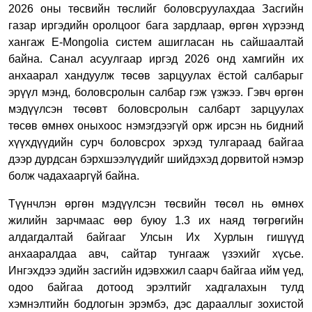
2026 оны төсвийн төслийг боловсруулахдаа Засгийн
газар иргэдийн оролцоог бага зардлаар, өргөн хүрээнд
хангаж E-Mongolia систем ашигласан нь сайшаалтай
байна. Санал асуулгаар иргэд 2026 онд хамгийн их
анхаарал хандуулж төсөв зарцуулах ёстой салбарыг
эрүүл мэнд, боловсролын салбар гэж үзжээ. Гэвч өргөн
мэдүүлсэн төсөвт боловсролын салбарт зарцуулах
төсөв өмнөх оныхоос нэмэгдээгүй орж ирсэн нь бидний
хүүхдүүдийн сурч боловсрох эрхэд тулгараад байгаа
дээр дурдсан бэрхшээлүүдийг шийдэхэд дорвитой нэмэр
болж чадахааргүй байна.
Түүнчлэн өргөн мэдүүлсэн төсвийн төсөл нь өмнөх
жилийн зарчмаас өөр буюу 1.3 их наяд төгрөгийн
алдагдалтай байгааг Улсын Их Хурлын гишүүд
анхааралдаа авч, сайтар тунгааж үзэхийг хүсье.
Ингэхдээ эдийн засгийн идэвхжил саарч байгаа ийм үед,
одоо байгаа дотоод эрэлтийг хадгалахын тулд
хэмнэлтийн бодлогын эрэмбэ, дэс дарааллыг зохистой