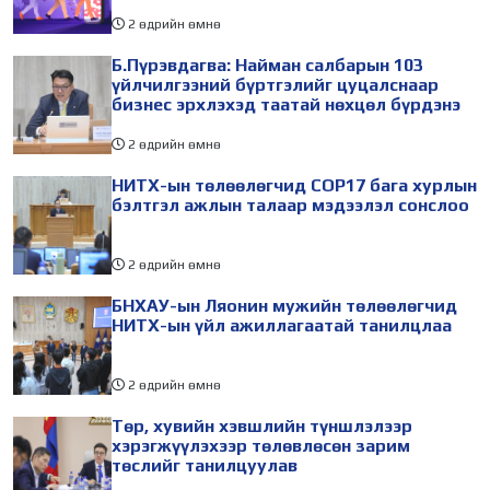
2 өдрийн өмнө
Б.Пүрэвдагва: Найман салбарын 103
үйлчилгээний бүртгэлийг цуцалснаар
бизнес эрхлэхэд таатай нөхцөл бүрдэнэ
2 өдрийн өмнө
НИТХ-ын төлөөлөгчид COP17 бага хурлын
бэлтгэл ажлын талаар мэдээлэл сонслоо
2 өдрийн өмнө
БНХАУ-ын Ляонин мужийн төлөөлөгчид
НИТХ-ын үйл ажиллагаатай танилцлаа
2 өдрийн өмнө
Төр, хувийн хэвшлийн түншлэлээр
хэрэгжүүлэхээр төлөвлөсөн зарим
төслийг танилцуулав