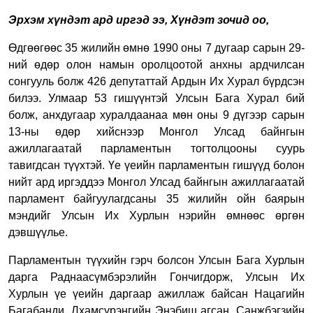
Эрхэм хүндэт ард иргэд ээ, Хүндэт зочид оо,
Өдгөөгөөс 35 жилийн өмнө 1990 оны 7 дугаар сарын 29-
ний өдөр олон намын оролцоотой анхны ардчилсан
сонгууль болж 426 депутаттай Ардын Их Хурал бүрдсэн
билээ. Улмаар 53 гишүүнтэй Улсын Бага Хурал бий
болж, анхдугаар хуралдаанаа мөн оны 9 дүгээр сарын
13-ны өдөр хийснээр Монгол Улсад байнгын
ажиллагаатай парламентын тогтолцооны суурь
тавигдсан түүхтэй. Үе үеийн парламентын гишүүд болон
нийт ард иргэддээ Монгол Улсад байнгын ажиллагаатай
парламент байгуулагдсаны 35 жилийн ойн баярын
мэндийг Улсын Их Хурлын нэрийн өмнөөс өргөн
дэвшүүлье.
Парламентын түүхийн гэрч болсон Улсын Бага Хурлын
дарга Раднаасүмбэрэлийн Гончигдорж, Улсын Их
Хурлын үе үеийн даргаар ажиллаж байсан Нацагийн
Багабанди, Лхамсүрэнгийн Энэбиш агсан, Санжбэгзийн