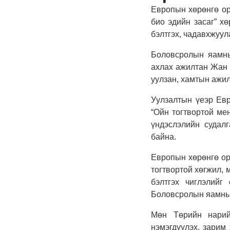
Европын хөрөнгө ор
био эдийн засаг” х
бэлтгэх, чадавхжуул
Боловсролын яамны
ахлах ажилтан Жан 
уулзан, хамтын ажи
Уулзалтын үеэр Евр
“Ойн тогтвортой ме
үндэслэлийн судалг
байна.
Европын хөрөнгө ор
тогтвортой хөгжил,
бэлтгэх чиглэлийг
Боловсролын яамны б
Мөн Төрийн нарийн
нэмэгдүүлэх, зарим