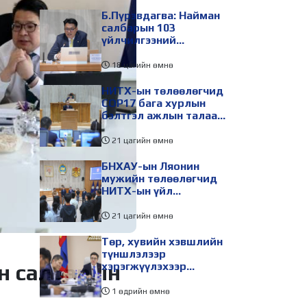
Б.Пүрэвдагва: Найман
салбарын 103
үйлчилгээний
бүртгэлийг цуцалснаар
бизнес эрхлэхэд
18 цагийн өмнө
таатай нөхцөл бүрдэнэ
НИТХ-ын төлөөлөгчид
COP17 бага хурлын
бэлтгэл ажлын талаар
мэдээлэл сонслоо
21 цагийн өмнө
БНХАУ-ын Ляонин
мужийн төлөөлөгчид
НИТХ-ын үйл
ажиллагаатай
танилцлаа
21 цагийн өмнө
Төр, хувийн хэвшлийн
түншлэлээр
хэрэгжүүлэхээр
н салбарын
төлөвлөсөн зарим
төслийг танилцуулав
1 өдрийн өмнө