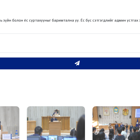
ль зүйн болон ёс суртахууныг баримтална уу. Ёс бус сэтгэгдлийг админ устгах