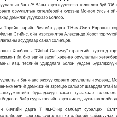
уулалтын банк /EIB/-ны хэрэгжүүлэхээр төлөвлөж буй “Ой
өрөнгө оруулалтын хөтөлбөрийн хүрээнд Монгол Улсын ой
ахад дэмжлэг үзүүлэхээр боллоо.
 Төрийн нарийн бичгийн дарга Т.Ням-Очир Европын хө
Филип Стийнс, ойн мэргэжилтэн Александр Хорст тэргүүтэй
ллагааны асуудлаар санал солилцов.
опын Холбооны “Global Gateway” стратегийн хүрээнд хэр
нежмент ба био эдийн засаг” хөрөнгө оруулалтын хөтөлбөр
ааны явц, төслийн удирдлага болон үндсэн бүрэлдэхүүн
уулалтын банкнаас энэхүү хөрөнгө оруулалтын хүрээнд М
 менежментийг дэмжихийн зэрэгцээ салбарт шаардлагатай м
 санхүүжилтийн бүрэлдэхүүн хэсэгт тусгахаар төлөвлө
одлого, байр суурь төслийн хэрэгжилтэд чухал ач холбогдо
 бичгийн дарга Т.Ням-Очир салбарт суралцах, бэлтг
 хөтөлбөрийг сэргээх, сургалтын хөтөлбөрийг сайжруулах,