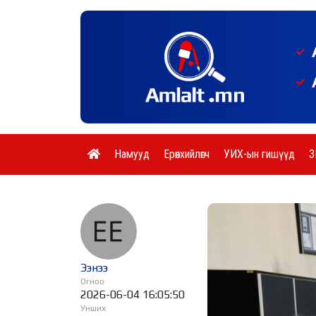
Намууд
Ерөнхийлөгч
УИХ-ын гишүүд
З
Ээнээ
Огноо
2026-06-04 16:05:50
Унших