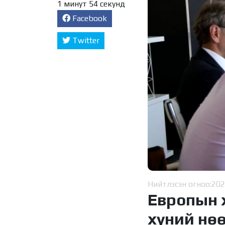
1 минут 54 секунд
Facebook
Twitter
Нийтлэсэн огноо:
202
Европын 
хүний нө