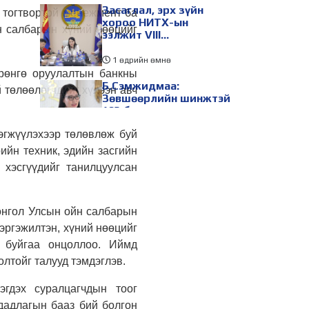
Засаглал, эрх зүйн
н тогтвортой менежмент ба
хороо НИТХ-ын
н салбарын хүний нөөцийг
ээлжит VIII
хуралдаанаар
хэлэлцэх асуудлуудыг
1 өдрийн өмнө
дэмжлээ
рөнгө оруулалтын банкны
Б.Сэмжидмаа:
 төлөөлөгчдийг хүлээн авч
Зөвшөөрлийн шинжтэй
103 бүртгэлээс
нийслэлийн бизнес
эгжүүлэхээр төлөвлөж буй
эрхлэгчдийг
1 өдрийн өмнө
чөлөөллөө
ийн техник, эдийн засгийн
ТБХ 67 асуудал
 хэсгүүдийг танилцуулсан
хэлэлцэж, нийслэлийн
төсвийн талаарх
ерөнхий хяналтын
сонсгол зохион
онгол Улсын ойн салбарын
1 өдрийн өмнө
байгуулсан байна
эргэжилтэн, хүний нөөцийг
УИХ-ын дарга
ж буйгаа онцоллоо. Иймд
С.Бямбацогт төрийг
лтойг талууд тэмдэглэв.
төлөөлөн Сутай
хайрхны тэнгэрийг
тахих төрийн тахилгад
1 өдрийн өмнө
эгдэх суралцагчдын тоог
оролцлоо
 дадлагын бааз бий болгон