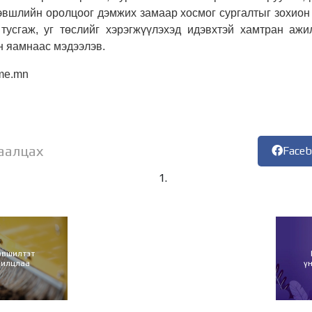
эвшлийн оролцоог дэмжих замаар хосмог сургалтыг зохион 
 тусгаж, уг төслийг хэрэгжүүлэхэд идэвхтэй хамтран ажи
 яамнаас мэдээлэв.
me.mn
аалцах
Face
эвшилтэт
нилцлаа
ү