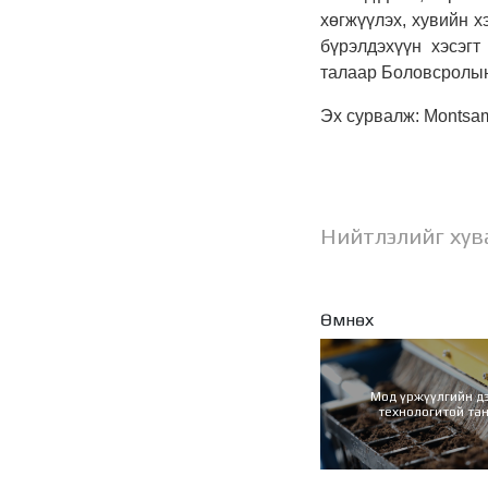
хөгжүүлэх, хувийн х
бүрэлдэхүүн хэсэгт
талаар Боловсролын
Эх сурвалж: Montsa
Нийтлэлийг хув
Өмнөх
Мод үржүүлгийн д
технологитой та