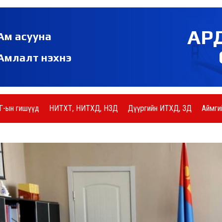
АР
Ам асууна
Амлалт нэхнэ
Г-ын гишүүд
НИТХТ, НИТХД, НЗД
Дүүргийн ИТХД, ЗД
Аймги