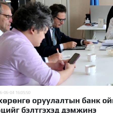
6-06-04 16:05:50
хөрөнгө оруулалтын банк ой
өцийг бэлтгэхэд дэмжинэ