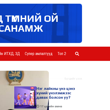
Д ТҮМНИЙ ОЙ
САНАМЖ
йн ИТХД, ЗД
Супер амлалтууд
Топ 20 ААН
Шинэ мэдээ
Бүгдийг үзэх
Нэг лайкны үнэ цэнэ
хүний үнэлэмжээс
давах болсон уу?
17 цагийн өмнө