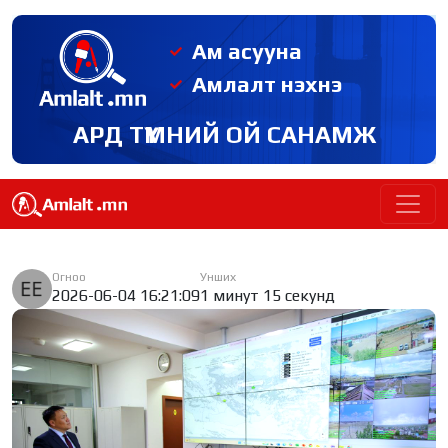
Ам асууна
Амлалт нэхнэ
АРД ТҮМНИЙ ОЙ САНАМЖ
Огноо
Унших
2026-06-04 16:21:09
1 минут 15 секунд