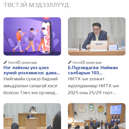
ТӨСТЭЙ МЭДЭЭЛЛҮҮД:
Ээнээ
уржигдар
Ээнээ
уржигдар
Нэг лайкны үнэ цэнэ
Б.Пүрэвдагва: Найман
хүний үнэлэмжээс давах
салбарын 103
болсон уу?
үйлчилгээний
Нийгмийн сүлжээ бидний
НИТХ-ын ээлжит
бүртгэлийг цуцалснаар
амьдралын салшгүй хэсэг
хуралдаанаар НИТХ-ын
бизнес эрхлэхэд таатай
болсон. Гэвч энэ орчинд
2025 оны 25/29 тоот
нөхцөл бүрдэнэ
хүмүүсийн үнэлэмж,
тогтоолоор батлагдсан
амжилт, тэр ч байтугай
журмын зарим хэсгийг
хүний үнэ цэнийг хүртэл
хүчингүй болгож,
лайк, шэйр, дагагчийн
зөвшөөрлийн шинжтэй
тоогоор хэмжих хандлага
103 бүртгэлээс нийслэлийн