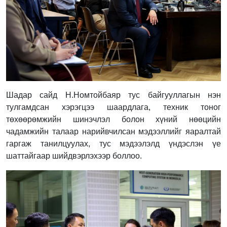
Шадар сайд Н.Номтойбаяр тус байгууллагын нэн
тулгамдсан хэрэгцээ шаардлага, техник тоног
төхөөрөмжийн шинэчлэл болон хүний нөөцийн
чадамжийн талаар нарийвчилсан мэдээллийг яаралтай
гаргаж танилцуулах, тус мэдээлэлд үндэслэн үе
шаттайгаар шийдвэрлэхээр боллоо.