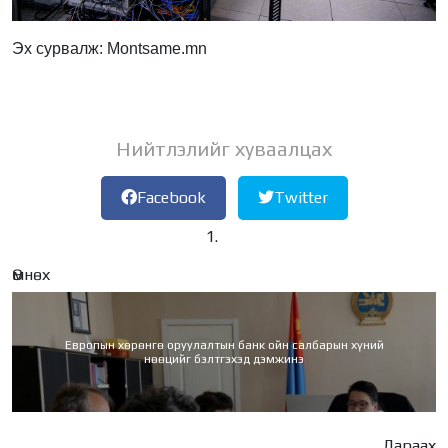
Эх сурвалж: Montsame.mn
Нийтлэлийг хуваалцах
Facebook
Twitter
Өмнөх
Европын хөрөнгө оруулалтын банк ойн салбарын хүний
нөөцийг бэлтгэхэд дэмжинэ
Дараах