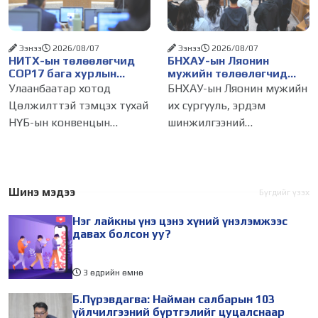
газар авч
бизнес эрхлэгчдийг
Ээнээ
2026/08/07
Ээнээ
2026/08/07
НИТХ-ын төлөөлөгчид
БНХАУ-ын Ляонин
COP17 бага хурлын
мужийн төлөөлөгчид
бэлтгэл ажлын талаар
НИТХ-ын үйл
Улаанбаатар хотод
БНХАУ-ын Ляонин мужийн
мэдээлэл сонслоо
ажиллагаатай
Цөлжилттэй тэмцэх тухай
их сургууль, эрдэм
танилцлаа
НҮБ-ын конвенцын
шинжилгээний
Талуудын 17 дугаар бага
байгууллагын эрдэмтэн,
хурал (COP17) 2026 оны 08
судлаач, оюутнууд болон
дугаар сарын 17-28-ны
залуу бизнес эрхлэгчдийн
өдөр зохион
төлөөлөгчид Монгол
Шинэ мэдээ
Бүгдийг үзэх
байгуулагдана. Үүнтэй
Улсад хийж буй танилцах
Нэг лайкны үнэ цэнэ хүний үнэлэмжээс
холбогдуулан Нийслэлийн
айлчлалынхаа хүрээнд
давах болсон уу?
3 өдрийн өмнө
Б.Пүрэвдагва: Найман салбарын 103
үйлчилгээний бүртгэлийг цуцалснаар