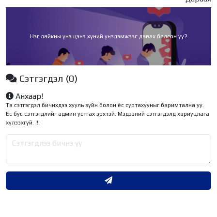
Нэг лайкны үнэ цэнэ хүний үнэлэмжээс давах болсон уу?
Сэтгэгдэл
(0)
Анхаар!
Та сэтгэгдэл бичихдээ хууль зүйн болон ёс суртахууныг баримтална уу.
Ёс бус сэтгэгдлийг админ устгах эрхтэй. Мэдээний сэтгэгдэлд хариуцлага
хүлээхгүй. !!!