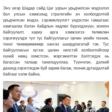
Энэ үеэр Шадар сайд Цаг уурын урьдчилсан мэдээлэл
бол улсын хэмжээнд стратегийн ач холбогдолтой
урьдчилсан мэдээ, сэрэмжлүүлэгт үндэслэн гамшгаас
хамгаалах бэлэн байдлын хөдлөх бүрэлдэхүүн, зохион
байгуулалт, хариу арга хэмжээгээ төлөвлөн
хэрэгжүүлдэг тул тус байгууллагыг орчин үеийн техник,
тоног төхөөрөмжөөр хангах шаардлагатай гэв. Тус
байгууллагын зүгээс цалин хөлстэй холбоотойгоор
хүний нөөц хомстсон, мэргэжилтэн бэлтгэгдэх нь
багассан талаар танилцууллаа. Түүнчлэн, дэлхий
дахинд хэрэглэгдэж буй зарим багаж, техник дутагдалтай
байгааг хэлж байна.