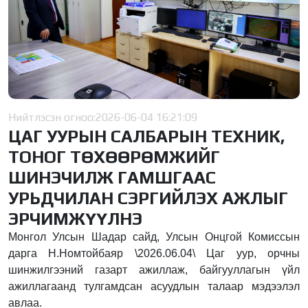
Нийтлэсэн огноо:
2026-06-04 16:21:09
ЦАГ УУРЫН САЛБАРЫН ТЕХНИК,
ТОНОГ ТӨХӨӨРӨМЖИЙГ
ШИНЭЧИЛЖ ГАМШГААС
УРЬДЧИЛАН СЭРГИЙЛЭХ АЖЛЫГ
ЭРЧИМЖҮҮЛНЭ
Монгол Улсын Шадар сайд, Улсын Онцгой Комиссын
дарга Н.Номтойбаяр \2026.06.04\ Цаг уур, орчны
шинжилгээний газарт ажиллаж, байгууллагын үйл
ажиллагаанд тулгамдсан асуудлын талаар мэдээлэл
авлаа.