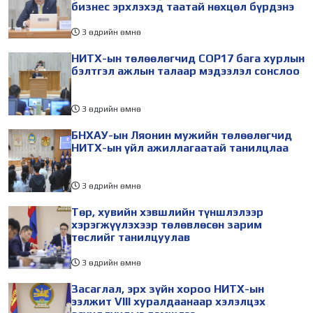
бизнес эрхлэхэд таатай нөхцөл бүрдэнэ
3 өдрийн өмнө
НИТХ-ын төлөөлөгчид COP17 бага хурлын
бэлтгэл ажлын талаар мэдээлэл сонслоо
3 өдрийн өмнө
БНХАУ-ын Ляонин мужийн төлөөлөгчид
НИТХ-ын үйл ажиллагаатай танилцлаа
3 өдрийн өмнө
Төр, хувийн хэвшлийн түншлэлээр
хэрэгжүүлэхээр төлөвлөсөн зарим
төслийг танилцуулав
3 өдрийн өмнө
Засаглал, эрх зүйн хороо НИТХ-ын
ээлжит VIII хуралдаанаар хэлэлцэх