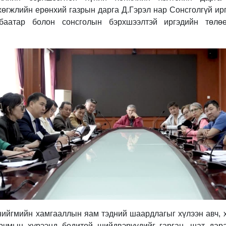
хөгжлийн ерөнхий газрын дарга Д.Гэрэл нар Сонсголгүй и
хбаатар болон сонсголын бэрхшээлтэй иргэдийн төлөө
нийгмийн хамгааллын яам тэдний шаардлагыг хүлээн авч, х
арчмын хүрээнд бодитой шийдвэрүүдийг гарган, шат дар