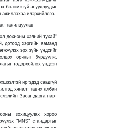
УИХ-ын гишүүн
Б.Мөнхсоёл “Нээлттэй
эх боломжгүй асуудлуудыг
парламент“ танхимд
н ажиллахаа илэрхийллээ.
ажиллаж, иргэдтэй
уулзлаа
1 өдрийн өмнө
аг танилцуулав.
“Хотын дарга сонсож
л дохионы хэлний тухай"
байна” 150150 тусгай
дугаарыг наймдугаар
й, дотоод хэргийн яаманд
сарын 14-нөөс
өгжүүлэх эрх зүйн үндсийг
ажиллуулж эхэлнэ
2 өдрийн өмнө
олцох орчныг бүрдүүлж,
цлагыг тодорхойлох үндсэн
Н.Номтойбаяр:
Аймгуудад тулгамдаж
буй асуудлуудыг
долоо хоног бүр
рхшээлтэй иргэдэд саадгүй
Засгийн газрын
2 өдрийн өмнө
жилтэд хяналт тавих албан
хуралдаанд
танилцуулж,
УИХ-ын дарга
слэлийн Засаг дарга нарт
шийдвэрлүүлнэ
С.Бямбацогт төрийг
төлөөлөн Сутай
хайрхны тэнгэрийг
оны зохицуулах хороо
тахих төрийн тахилгад
2 өдрийн өмнө
трүүлэх "MNS" стандартыг
оролцлоо
Байнгын хорооны
н шийдэл нэвтрүүлэх ажлыг