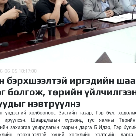
6-06-05 18:17:00
н бэрхшээлтэй иргэдийн ша
г болгож, төрийн үйлчилгээ
уудыг нэвтрүүлнэ
йн үндэсний холбооноос Засгийн газар, Гэр бүл, хөдөл
а ирүүлсэн. Шаардлагын хүрээнд тус яамны Төрийн
ийн захиргаа удирдлагын газрын дарга Б.Идэр, Гэр бүли
гжлийн бэрхшээлтэй хүний хөгжлийн хэлтсийн дарга