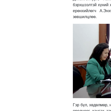
бэрхшээлтэй хүний 
ерөнхийлөгч А.Эн
зөвшилцлөө.
Гэр бүл, хөдөлмөр, 
оролцоог хангах з