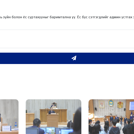
ль зүйн болон ёс суртахууныг баримтална уу. Ёс бус сэтгэгдлийг админ устгах