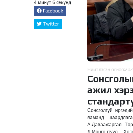
4 минут 6 секунд
Facebook
Twitter
Нийтлэсэн огноо:
202
Сонсголы
ажил хэрэ
стандарт
Сонсголгүй иргэди
яаманд шаардлаг
А.Даваажаргал, Төр
Д.Мөнгөнтуул, Хө