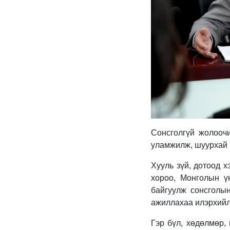
Сонсголгүй жолоочи
уламжилж, шуурхай 
Хууль зүй, дотоод 
хороо, Монголын үн
байгуулж сонсголын
ажиллахаа илэрхийл
Гэр бүл, хөдөлмөр,