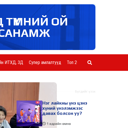
Д ТҮМНИЙ ОЙ
САНАМЖ
йн ИТХД, ЗД
Супер амлалтууд
Топ 20 ААН
Шинэ мэдээ
Бүгдийг үзэх
Нэг лайкны үнэ цэнэ
хүний үнэлэмжээс
давах болсон уу?
1 өдрийн өмнө