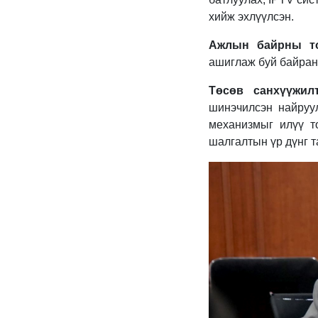
хийж эхлүүлсэн.
Ажлын байрны то
ашиглаж буй байранд
Төсөв санхүүжилт
шинэчилсэн найруу
механизмыг илүү т
шалгалтын үр дүнг 