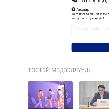
Сэтгэгдэл
(0)
Анхаар!
Та сэтгэгдэл бичихдээ хуу
хариуцлага хүлээхгүй. !!!
ТӨСТЭЙ МЭДЭЭЛЛҮҮД: