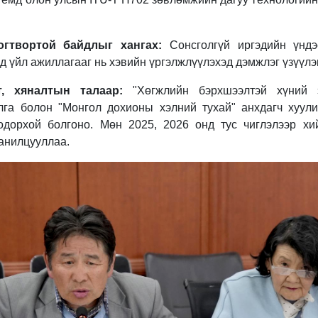
гтвортой байдлыг хангах:
Сонсголгүй иргэдийн үндэ
 үйл ажиллагааг нь хэвийн үргэлжлүүлэхэд дэмжлэг үзүүлэ
, хяналтын талаар:
"Хөгжлийн бэрхшээлтэй хүний э
лга болон "Монгол дохионы хэлний тухай" анхдагч хуул
одорхой болгоно. Мөн 2025, 2026 онд тус чиглэлээр хи
танилцууллаа.