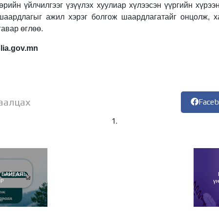
төрийн үйлчилгээг үзүүлэх хуулиар хүлээсэн үүргийн хүрэ
шаардлагыг ажил хэрэг болгож шаардлагатайг онцолж, х
гавар өглөө.
lia.gov.mn
аалцах
Face
 БАЙГАЛЬ
ӨР
ү