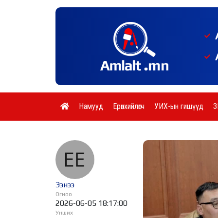
Намууд
Ерөнхийлөгч
УИХ-ын гишүүд
З
Ээнээ
Огноо
2026-06-05 18:17:00
Унших