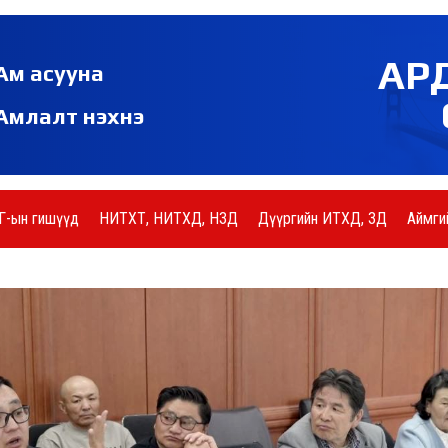
АР
Ам асууна
Амлалт нэхнэ
Г-ын гишүүд
НИТХТ, НИТХД, НЗД
Дүүргийн ИТХД, ЗД
Аймги