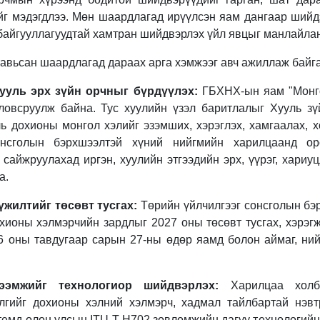
йг мэдэгдлээ. Мөн шаардлагад ирүүлсэн яам дангаар шийд
 байгууллагуудтай хамтран шийдвэрлэх үйл явцыг манлайла
тавьсан шаардлагад дараах арга хэмжээг авч ажиллаж байга
ууль эрх зүйн орчныг бүрдүүлэх:
ГБХНХ-ын яам "Монго
ловсруулж байна. Тус хуулийн үзэл баритлалыг Хууль зү
ль дохионы монгол хэлийг эзэмших, хэрэглэх, хамгаалах, х
онсголын бэрхшээлтэй хүний нийгмийн харилцаанд ор
сайжруулахад иргэн, хуулийн этгээдийн эрх, үүрэг, хариу
а.
жилтийг төсөвт тусгах:
Төрийн үйлчилгээг сонсголын бэ
охионы хэлмэрчийн зардлыг 2027 оны төсөвт тусгах, хэрэг
6 оны тавдугаар сарын 27-ны өдөр яамд болон аймаг, ний
ээмжийг технологиор шийдвэрлэх:
Харилцаа холбо
үлгийг дохионы хэлний хэлмэрч, хадмал тайлбартай нэв
стемд олон улсын ITU-T H702 зөвлөмжийн дагуу технологий