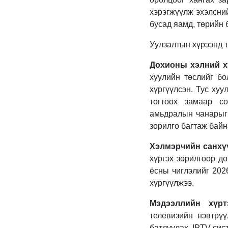
хэрэгжүүлж эхэлсни
бусад яамд, төрийн
Уулзалтын хүрээнд 
Дохионы хэлний х
хуулийн төслийг бо
хүргүүлсэн. Тус хуу
тогтоох замаар с
амьдралын чанарыг 
зорилго багтаж байн
Хэлмэрчийн санхүү
хүргэх зорилгоор д
ёсны чиглэлийг 202
хүргүүлжээ.
Мэдээллийн хүрт
телевизийн нэвтрү
батлуулах, IPTV си