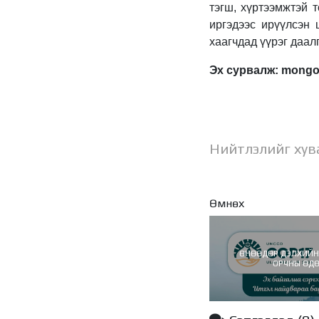
тэгш, хүртээмжтэй 
иргэдээс ирүүлсэн 
хаагчдад үүрэг даал
Эх сурвалж: mongo
Нийтлэлийг хув
Өмнөх
ӨНӨӨДӨР ДЭЛХИЙН
ОРЧНЫ ӨД