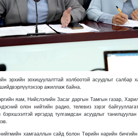
йн эрхийн зохицуулалттай холбоотой асуудлыг салбар х
шийдвэрлүүлэхээр ажиллаж байна.
хэргийн яам, Нийслэлийн Засаг даргын Тамгын газар, Хар
дэсний олон нийтийн радио, телевиз зэрэг байгууллага
 бэрхшээлтэй иргэдэд тулгамдсан асуудлыг танилцуулан
эв.
 нийгмийн хамгааллын сайд болон Төрийн нарийн бичгийн 