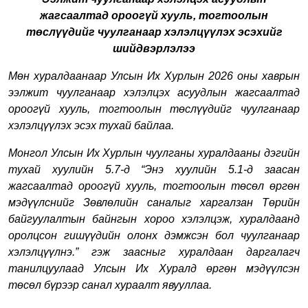
жагсаалтад ороогүй хууль, тогтоолын
төслүүдийг чуулганаар хэлэлцүүлэх эсэх
ийг
шийдвэрлэлээ
Мөн хуралдаанаар Улсын Их Хурлын 2026 оны хаврын
ээлжит чуулганаар хэлэлцэх асуудлын жагсаалтад
ороогүй хууль, тогтоолын төслүүдийг чуулганаар
хэлэлцүүлэх эсэх тухай байлаа.
Монгол Улсын Их Хурлын чуулганы хуралдааны дэгийн
тухай хуулийн 5.7-д “Энэ хуулийн 5.1-д заасан
жагсаалтад ороогүй хууль, тогтоолын төсөл өргөн
мэдүүлснийг Зөвлөлийн саналыг харгалзан Төрийн
байгуулалтын байнгын хороо хэлэлцэж, хуралдаанд
оролцсон гишүүдийн олонх дэмжсэн бол чуулганаар
хэлэлцүүлнэ.” гэж заасныг хуралдаан даргалагч
танилцуулаад Улсын Их Хуралд өргөн мэдүүлсэн
төсөл бүрээр санал хураалт явууллаа.