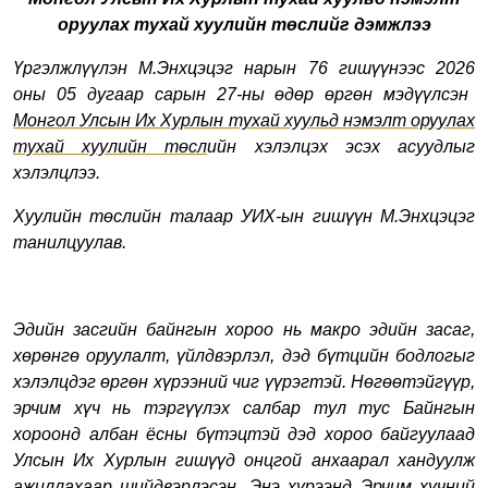
оруулах тухай хуулийн төслийг дэмж
лээ
Үргэлжлүүлэн М.Энхцэцэг нарын 76 гишүүнээс
2026
оны
05
дугаар сарын
27-ны өдөр өргөн мэдүүлсэн
Монгол Улсын Их Хурлын тухай хуульд нэмэлт оруулах
тухай хуулийн төсл
ийн хэлэлцэх эсэх асуудлыг
хэлэлцлээ.
Хуулийн төслийн талаар УИХ-ын гишүүн М.Энхцэцэг
танилцуулав.
Эдийн засгийн байнгын хороо нь макро эдийн засаг,
хөрөнгө оруулалт, үйлдвэрлэл, дэд бүтцийн бодлогыг
хэлэлцдэг өргөн хүрээний чиг үүрэгтэй. Нөгөөтэйгүүр,
эрчим хүч нь
тэргүүлэх салбар тул тус Байнгын
хороонд албан ёсны бүтэцтэй дэд хороо байгуулаад
Улсын Их Хурлын гишүүд онцгой анхаарал хандуулж
ажиллахаар шийдвэрлэсэн. Энэ хүрээнд Эрчим хүчний