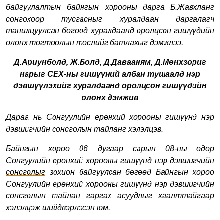
байгуулалтын байнгын хорооны дарга Б.Жавхланг
сонгохоор тусгасныг хуралдаан даргалагч
танилцуулсан бөгөөд хуралдаанд оролцсон гишүүдийн
олонх тогтоолын төслийг батлахыг дэмжлээ.
Д.
Ариунболд, Ж
.
Болд, Д
.
Давааням, Д
.
Мөнхзориг
нарыг СЕХ-ны гишүүний албан тушаалд нэр
дэвшүүлэхийг хуралдаанд оролцсон гишүүдийн
олонх дэмжив
Дараа нь Сонгуулийн ерөнхий хорооны гишүүнд нэр
дэвшигчийн сонсголын тайланг хэлэлцэв.
Байнгын хороо 06 дугаар сарын 08-ны өдөр
Сонгуулийн ерөнхий хорооны гишүүнд
нэр дэвшигчийн
сонсголыг
зохион байгуулсан бөгөөд Байнгын хороо
Сонгуулийн ерөнхий хорооны гишүүнд нэр дэвшигчийн
сонсголын тайлан гаргах асуудлыг хаалттайгаар
хэлэлцэж шийдвэрлэсэн юм.