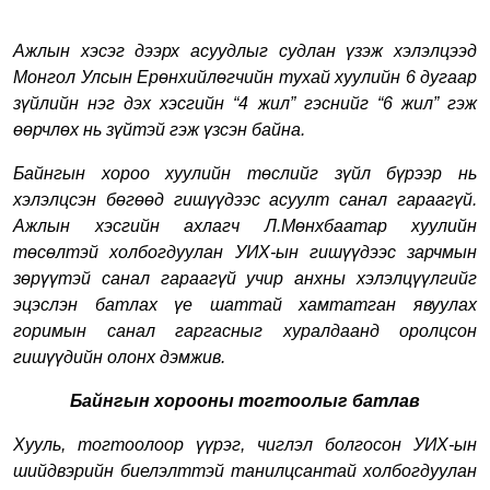
Ажлын хэсэг
д
ээрх асуудлыг судлан үзэж хэлэлцээд
Монгол Улсын Ерөнхийлөгчийн тухай хуулийн 6 дугаар
зүйлийн нэг дэх хэсгийн
“
4 жил
”
гэснийг
“
6 жил
”
гэж
өөрчлөх нь зүйтэй гэж үз
сэн байна.
Байнгын хороо хуулийн төслийг зүйл бүрээр нь
хэлэлцсэн бөгөөд гишүүдээс асуулт санал гараагүй.
Ажлын хэсгийн ахлагч Л.Мөнхбаатар хуулийн
төсөлтэй холбогдуулан УИХ-ын гишүүдээс зарчмын
зөрүүтэй санал гараагүй учир анхны хэлэлцүүлгийг
эцэслэн батлах үе шаттай хамтатган явуулах
горимын санал гаргасныг хуралдаанд оролцсон
гишүүдийн олонх дэмжив.
Байнгын хорооны тогтоолыг батлав
Хууль, тогтоолоор үүрэг, чиглэл болгосон УИХ-ын
шийдвэрийн биелэлттэй танилцсантай холбогдуулан