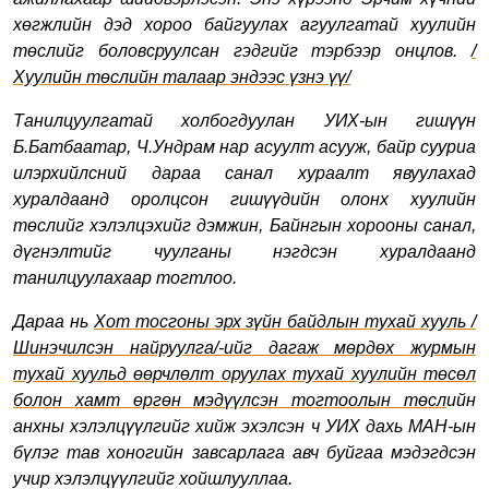
хөгжлийн дэд хороо байгуулах агуулгатай хуулийн
төслийг боловсруулсан гэдгийг тэрбээр онцлов.
/
Хуулийн төслийн талаар эндээс үзнэ үү
/
Танилцуулгатай холбогдуулан УИХ-ын гишүүн
Б.Батбаатар, Ч.Ундрам нар асуулт асууж, байр сууриа
илэрхийлсний дараа санал хураалт явуулахад
хуралдаанд оролцсон гишүүдийн олонх хуулийн
төслийг хэлэлцэхийг дэмжин, Байнгын хорооны санал,
дүгнэлтийг чуулганы нэгдсэн хуралдаанд
танилцуулахаар тогтлоо.
Дараа нь
Хот тосгоны эрх зүйн байдлын тухай хууль /
Шинэчилсэн найруулга/-ийг дагаж мөрдөх журмын
тухай хуульд өөрчлөлт оруулах тухай хуулийн төсөл
болон хамт өргөн мэдүүлсэн тогтоолын төсл
ийн
анхны хэлэлцүүлгийг хийж эхэлсэн ч УИХ дахь МАН-ын
бүлэг тав хоногийн завсарлага авч буйгаа мэдэгдсэн
учир хэлэлцүүлгийг хойшлууллаа.