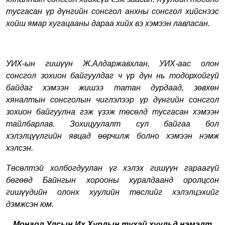
тусгасан
үр дүнгийн сонсгол анхны сонсгол хийснээс
хойш ямар хугацааны дараа хийх
вэ хэмээн лавласан.
УИХ-ын гишүүн Ж.Алдаржавхлан,
УИХ-аас олон
сонсгол зохион байгуулдаг
ч
үр дүн нь тодорхойгүй
байдаг
хэмээн жишээ татан дурдаад,
зөвхөн
хяналтын сонсголын чиглэлээр
үр дүнгийн сонсгол
зохион байгуулна гэж үзэж
төсөлд тусгасан хэмээн
тайлбарлав. Зохицуулалт сул байгаа бол
хэлэлцүүлгийн явцад өөрчилж болно хэмээн нэмж
хэлсэн.
Төсөлтэй холбогдуулан үг хэлэх гишүүн гараагүй
бөгөөд Байнгын хорооны хуралдаанд оролцсон
гишүүдийн олонх хуулийн төслийг хэлэлцэхийг
дэмжсэн юм.
Монгол Улсын Их Хурлын тухай хуульд нэмэлт