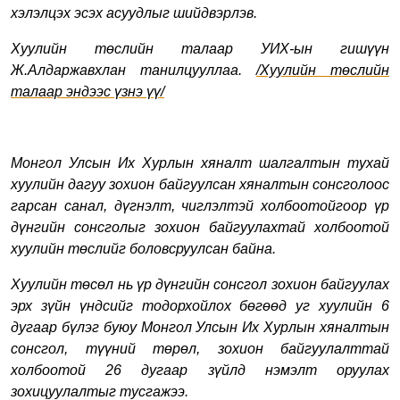
хэлэлцэх эсэх асуудлыг шийдвэрлэв.
Хуулийн төслийн талаар УИХ-ын гишүүн
Ж.Алдаржавхлан танилцууллаа.
/Хуулийн төслийн
талаар эндээс үзнэ үү/
Монгол Улсын Их Хурлын хяналт шалгалтын тухай
хуулийн дагуу зохион байгуулсан хяналтын сонсголоос
гарсан санал, дүгнэлт, чиглэлтэй холбоотойгоор үр
дүнгийн сонсголыг зохион байгуулахтай холбоотой
хуулийн төслийг боловсруулсан байна.
Хуулийн төсөл нь үр дүнгийн сонсгол зохион байгуулах
эрх зүйн үндсийг тодорхойлох бөгөөд уг хуулийн 6
дугаар бүлэг буюу Монгол Улсын Их Хурлын хяналтын
сонсгол, түүний төрөл, зохион байгуулалттай
холбоотой 26 дугаар зүйлд нэмэлт оруулах
зохицуулалтыг тусгажээ.