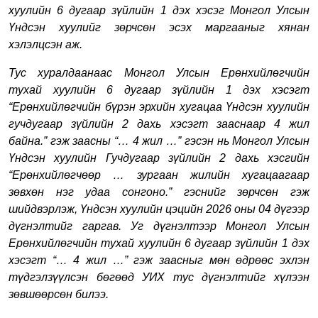
хуулийн 6 дугаар зүйлийн 1 дэх хэсэг Монгол Улсын
Үндсэн хуулийг зөрчсөн эсэх маргааныг хянан
хэлэлцсэн аж.
Тус хуралдаанаас Монгол Улсын Ерөнхийлөгчийн
тухай хуулийн 6 дугаар зүйлийн 1 дэх хэсэгт
“Ерөнхийлөгчийн бүрэн эрхийн хугацаа Үндсэн хуулийн
гучдугаар зүйлийн 2 дахь хэсэгт зааснаар 4 жил
байна.” гэж заасны “… 4 жил …” гэсэн нь Монгол Улсын
Үндсэн хуулийн Гучдугаар зүйлийн 2 дахь хэсгийн
“Ерөнхийлөгчөөр … зургаан жилийн хугацаагаар
зөвхөн нэг удаа сонгоно.” гэснийг зөрчсөн гэж
шийдвэрлэж, Үндсэн хуулийн цэцийн 2026 оны 04 дүгээр
дүгнэлтийг гаргав. Уг дүгнэлтээр Монгол Улсын
Ерөнхийлөгчийн тухай хуулийн 6 дугаар зүйлийн 1 дэх
хэсэгт “…
4 жил …” гэж заасныг мөн өдрөөс эхлэн
түдгэлзүүлсэн б
өгөөд УИХ тус дүгнэлтийг хүлээн
зөвшөөрсөн билээ
.