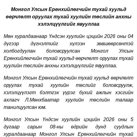
Монгол Улсын Ерөнхийлөгчийн тухай хуульд
өөрчлөлт оруулах тухай хуулийн төсл
ийн анхны
хэлэлцүүлгийг явууллаа
Мөн хуралдаанаар
Үндсэн хуулийн цэцийн 2026 оны 04
дүгээр дүгнэлтийг хүлээн зөвшөөрсөнтэй
холбогдуулан боловсруулсан
Монгол Улсын
Ерөнхийлөгчийн тухай хуульд өөрчлөлт оруулах тухай
хуулийн төсл
ийн анхны хэлэлцүүлгийг явууллаа.
Монгол Улсын Ерөнхийлөгчийн тухай хуульд өөрчлөлт
оруулах тухай хуулийн төслийг боловсруулж,
хэлэлцүүлэгт бэлтгэх үүрэг бүхий ажлын хэсгийн
ахлагч Л.Мөнхбаатар хуулийн төслийн талаар
танилцуулсан юм.
Монгол Улсын Үндсэн хуулийн цэцийн 2026 оны 5
дугаар сарын 08-ны өдрийн дунд суудлын
хуралдаанаар Монгол Улсын Ерөнхийлөгчийн тухай