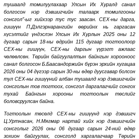
тушаалд томилуулахаар Улсын Их Хуралд санал
болгосон нэр дэвшигчийн талаарх томилгооны
сонсгол”-ыг хийхээр тус тус заасан. СЕХ-ны дарга,
гишүүн П.Дэлгэрнарангийн өөрийнх нь гаргасан
хүсэлтийг үндэслэн Улсын Их Хурлын 2025 оны 12
дугаар сарын 18-ны өдрийн 115 дугаар тогтоолоор
СЕХ-ны гишүүн, СЕХ-ны даргын үүрэгт ажлаас
чөлөөлсөн. Төрийн байгуулалтын байнгын хорооноос
санал болгосон Б.Баасандоржийн бүрэн эрхийн хугацаа
2026 оны 04 дүгээр сарын 30-ны өдөр дуусгавар болсон
тул СЕХ-ны гишүүний албан тушаалд нэр дэвшигчийн
сонсголын тов тогтоох, сонсгол даргалагчийг сонгох
тухай Байнгын хорооны тогтоолын төслийг
боловсруулсан байна.
Тогтоолын төсөлд СЕХ-ны гишүүнд нэр дэвшигч
Ц.Уртнасан, Н.Мягмар нартай хийх нэр дэвшигчийн
сонсголыг 2026 оны
0
6 дугаар сарын 24-ний өдөр
зохион байгуулах, сонсголд харгалагчаар Төрийн