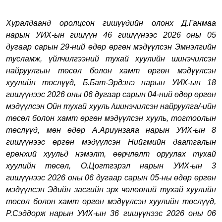
Хуралдаанд оролцсон гишүүдийн олонх Д.Ганмаа
нарын УИХ-ын гишүүн 46 гишүүнээс 2026 оны 05
дугаар сарын 29-ний өдөр өргөн мэдүүлсэн Эмнэлгийн
тусламж, үйлчилгээний тухай хуулийн шинэчилсэн
найруулгын төсөл болон хамт өргөн мэдүүлсэн
хуулийн төслүүд, Б.Бат-Эрдэнэ нарын УИХ-ын 18
гишүүнээс 2026 оны 06 дугаар сарын 04-ний өдөр өргөн
мэдүүлсэн Ойн тухай хууль /шинэчилсэн найруулга/-ийн
төсөл болон хамт өргөн мэдүүлсэн хууль, тогтоолын
төслүүд, мөн өдөр А.Ариунзаяа нарын УИХ-ын 8
гишүүнээс өргөн мэдүүлсэн Нийгмийн даатгалын
ерөнхий хуульд нэмэлт, өөрчлөлт оруулах тухай
хуулийн төсөл, О.Цогтгэрэл нарын УИХ-ын 3
гишүүнээс 2026 оны 06 дугаар сарын 05-ны өдөр өргөн
мэдүүлсэн Эдийн засгийн эрх чөлөөний тухай хуулийн
төсөл болон хамт өргөн мэдүүлсэн хуулийн төслүүд,
Р.Сэддорж нарын УИХ-ын 36 гишүүнээс 2026 оны 06