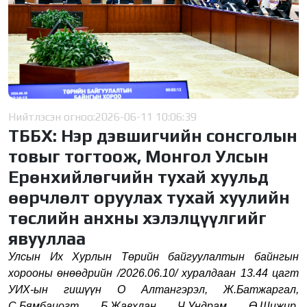
Нийтлэсэн огноо:
2026-06-11 10:06:39
ТББХ: Нэр дэвшигчийн сонсголын
товыг тогтоож, Монгол Улсын
Ерөнхийлөгчийн тухай хуульд
өөрчлөлт оруулах тухай хуулийн
төслийн анхны хэлэлцүүлгийг
явууллаа
Улсын Их Хурлын Төрийн байгуулалтын байнгын
хорооны өнөөдрийн /2026.06.10/ хуралдаан 13.44 цагт
УИХ-ын гишүүн О Алтангэрэл, Ж.Батжаргал,
С.Бямбацогт, Б.Жавхлан, Ч.Ундрам, Ө.Шижир,