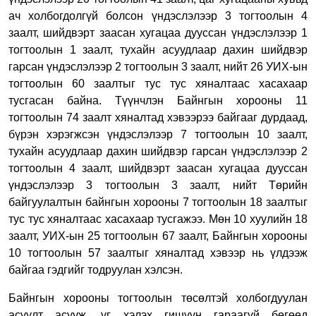
ач холбогдолгүй болсон үндэслэлээр 3 тогтоолын 4
заалт, шийдвэрт заасан хугацаа дууссан үндэслэлээр 1
тогтоолын 1 заалт, тухайн асуудлаар дахин шийдвэр
гарсан үндэслэлээр 2 тогтоолын 3 заалт, нийт 26 УИХ-ын
тогтоолын 60 заалтыг тус тус хяналтаас хасахаар
тусгасан байна. Түүнчлэн Байнгын хорооны 11
тогтоолын 74 заалт хяналтад хэвээрээ байгааг дурдаад,
бүрэн хэрэгжсэн үндэслэлээр 7 тогтоолын 10 заалт,
тухайн асуудлаар дахин шийдвэр гарсан үндэслэлээр 2
тогтоолын 4 заалт, шийдвэрт заасан хугацаа дууссан
үндэслэлээр 3 тогтоолын 3 заалт, нийт Төрийн
байгуулалтын байнгын хорооны 7 тогтоолын 18 заалтыг
тус тус хяналтаас хасахаар тусгажээ. Мөн 10 хуулийн 18
заалт, УИХ-ын 25 тогтоолын 67 заалт, Байнгын хорооны
10 тогтоолын 57 заалтыг хяналтад хэвээр нь үлдээж
байгаа гэдгийг тодруулан хэлсэн.
Байнгын хорооны тогтоолын төсөлтэй холбогдуулан
асуулт асууж, үг хэлэх гишүүн гараагүй бөгөөд