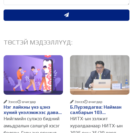
ТӨСТЭЙ МЭДЭЭЛЛҮҮД:
Ээнээ
өчигдѳр
Ээнээ
өчигдѳр
Нэг лайкны үнэ цэнэ
Б.Пүрэвдагва: Найман
хүний үнэлэмжээс давах
салбарын 103
болсон уу?
үйлчилгээний
Нийгмийн сүлжээ бидний
НИТХ-ын ээлжит
бүртгэлийг цуцалснаар
амьдралын салшгүй хэсэг
хуралдаанаар НИТХ-ын
бизнес эрхлэхэд таатай
болсон. Гэвч энэ орчинд
2025 оны 25/29 тоот