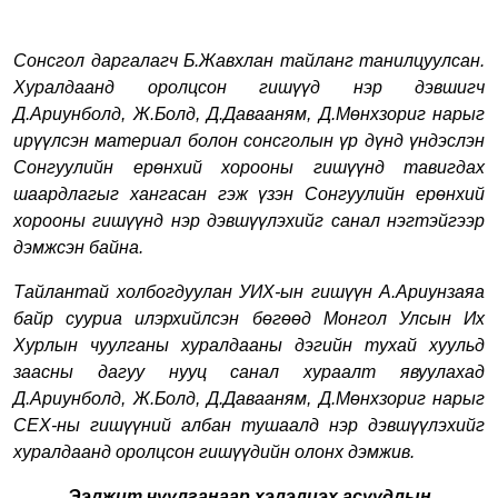
Сонсгол даргалагч Б.Жавхлан тайланг танилцуулсан.
Х
уралдаанд оролцсон гишүүд
н
эр дэвшигч
Д
.
Ариунболд, Ж
.
Болд, Д
.
Давааням, Д
.
Мөнхзориг нарыг
ирүүлсэн материал болон сонсголын үр дүнд үндэслэн
Сонгуулийн ерөнхий хорооны гишүүнд тавигдах
шаардлагыг хангасан гэж үзэн Сонгуулийн ерөнхий
хорооны гишүүнд нэр дэвшүүлэхийг санал нэгтэйгээр
дэмж
сэн байна.
Тайлантай холбогдуулан УИХ-ын гишүүн А.Ариунзаяа
байр сууриа илэрхийлсэн бөгөөд Монгол Улсын Их
Хурлын чуулганы хуралдааны дэгийн тухай хуульд
заасны дагуу нууц санал хураалт явуулахад
Д
.
Ариунболд, Ж
.
Болд, Д
.
Давааням, Д
.
Мөнхзориг
нарыг
СЕХ-ны гишүүний албан тушаалд нэр дэвшүүлэхийг
хуралдаанд оролцсон гишүүдийн олонх дэмжив.
Э
элжит чуулганаар хэлэлцэх асуудлын