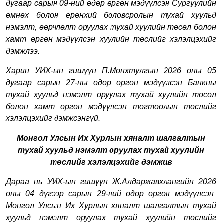
дугаар сарын 09-ний өдөр өргөн мэдүүлсэн Сургуулийн
өмнөх болон ерөнхий боловсролын тухай хуульд
нэмэлт, өөрчлөлт оруулах тухай хуулийн төсөл болон
хамт өргөн мэдүүлсэн хуулийн төслийг хэлэлцэхийг
дэмжлээ.
Харин УИХ-ын гишүүн П.Мөнхтулгын 2026 оны 05
дугаар сарын 27-ны өдөр өргөн мэдүүлсэн Банкны
тухай хуульд нэмэлт оруулах тухай хуулийн төсөл
болон хамт өргөн мэдүүлсэн тогтоолын төслийг
хэлэлцэхийг дэмжсэнгүй.
Монгол Улсын Их Хурлын хяналт шалгалтын
тухай хуульд нэмэлт оруулах тухай хуулийн
төслийг хэлэлцэхийг дэмж
ив
Дараа нь
УИХ-ын гишүүн Ж.Алдаржавхлан
гийн
2026
оны
04
дүгээр сарын
29-ний өдөр өргөн мэдүүлсэн
Монгол Улсын Их Хурлын хяналт шалгалтын тухай
хуульд нэмэлт оруулах тухай хуулийн төсл
ийг