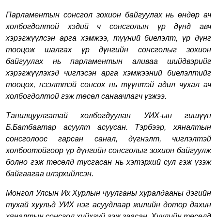
Парламентын сонсгол зохион байгуулах нь өндөр ач
холбогдолтой хэдий ч сонсголын үр дүнд авч
хэрэгжүүлсэн арга хэмжээ, түүний биелэлт, үр дүнг
тооцож шалгах үр дүнгийн сонсголыг зохион
байгуулах нь парламентын аливаа шийдвэрийг
хэрэгжүүлэхэд чиглэсэн арга хэмжээний биелэлтийг
тооцох, нээлттэй сонсох нь түүнтэй адил чухал ач
холбогдолтой гэж төсөл санаачлагч үзжээ.
Танилцуулгатай холбогдуулан УИХ-ын гишүүн
Б.Батбаатар асуулт асуусан. Тэрбээр,
хяналтын
сонсголоос гарсан санал, дүгнэлт, чиглэлтэй
холбоотойгоор үр дүнгийн сонсголыг зохион байгуулж
болно
гэж төсөлд тусгасан нь хэтэрхий сул гэж үзэж
байгаагаа илэрхийлсэн.
Монгол Улсын Их Хурлын чуулганы хуралдааны дэгийн
тухай хуульд УИХ нэг
асуудлаар жилийн дотор дахин
хяналтын сонсгол хийхгүй гэж заасан.
Хуулийн төсөлд