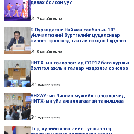
давах болсон уу?
17 цагийн өмнө
Б.Пүрэвдагва: Найман салбарын 103
үйлчилгээний бүртгэлийг цуцалснаар
бизнес эрхлэхэд таатай нөхцөл бүрдэнэ
18 цагийн өмнө
НИТХ-ын төлөөлөгчид COP17 бага хурлын
бэлтгэл ажлын талаар мэдээлэл сонслоо
1 өдрийн өмнө
БНХАУ-ын Ляонин мужийн төлөөлөгчид
НИТХ-ын үйл ажиллагаатай танилцлаа
1 өдрийн өмнө
Төр, хувийн хэвшлийн түншлэлээр
хэрэгжүүлэхээр төлөвлөсөн зарим