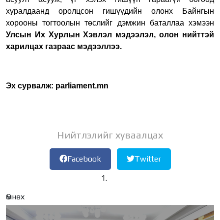
хуралдаанд оролцсон гишүүдийн олонх Байнгын
хорооны тогтоолын төслийг дэмжин баталлаа хэмээн
Улсын Их Хурлын Хэвлэл мэдээлэл, олон нийттэй
харилцах газраас мэдээллээ.
Эх сурвалж:
parliament.mn
Нийтлэлийг хуваалцах
Facebook
Twitter
Өмнөх