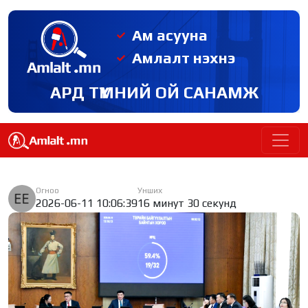
Ам асууна
Амлалт нэхнэ
АРД ТҮМНИЙ ОЙ САНАМЖ
Огноо
Унших
2026-06-11 10:06:39
16 минут 30 секунд