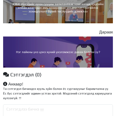
ХЗБХ: Иргэдийг орон сууцны залилангаас хамгаалах, цэргийн
албан хаагчдын амь хохирохоос урьдчилан сэргийлэх
зохицуулалт бүхий төслүүдийг дэмжлээ
Дараах
Нэг лайкны үнэ цэнэ хүний үнэлэмжээс давах болсон уу?
Сэтгэгдэл
(0)
Анхаар!
Та сэтгэгдэл бичихдээ хууль зүйн болон ёс суртахууныг баримтална уу.
Ёс бус сэтгэгдлийг админ устгах эрхтэй. Мэдээний сэтгэгдэлд хариуцлага
хүлээхгүй. !!!