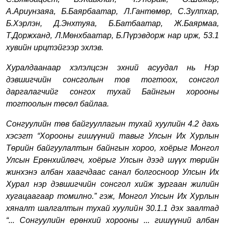
А.Ариунзаяа, Б.Баярбаатар, Л.Гантөмөр, С.Зулпхар,
Б.Хэрлэн, Д.Энхтуяа, Б.Батбаатар, Ж.Баярмаа,
Т.Доржханд, Л.Мөнхбаатар, Б.Пүрэвдорж
нар ирж, 53.1
хувийн ирцтэйгээр эхлэв.
Хуралдаанаар хэлэлцсэн эхний асуудал нь Нэр
дэвшигчийн сонсголын тов тогтоох, сонсгол
даргалагчийг сонгох тухай Байнгын хорооны
тогтоолын төсөл байлаа.
Сонгуулийн төв байгууллагын тухай хуулийн 4.2 дахь
хэсэгт “Хорооны гишүүний тавыг Улсын Их Хурлын
Төрийн байгуулалтын байнгын хороо, хоёрыг Монгол
Улсын Ерөнхийлөгч, хоёрыг Улсын дээд шүүх төрийн
жинхэнэ албан хаагчдаас санал болгосноор Улсын Их
Хурал нэр дэвшигчийн сонсгол хийж зургаан жилийн
хугацаагаар томилно.” гэж, Монгол Улсын Их Хурлын
хяналт шалгалтын тухай хуулийн 30.1.1 дэх заалтад
“... Сонгуулийн ерөнхий хорооны ... гишүүний албан