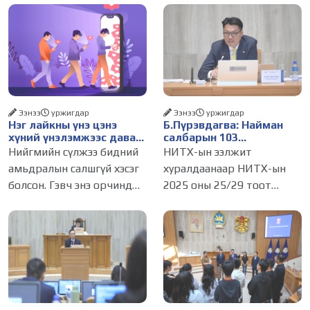
Ээнээ
уржигдар
Ээнээ
уржигдар
Нэг лайкны үнэ цэнэ
Б.Пүрэвдагва: Найман
хүний үнэлэмжээс давах
салбарын 103
болсон уу?
үйлчилгээний
Нийгмийн сүлжээ бидний
НИТХ-ын ээлжит
бүртгэлийг цуцалснаар
амьдралын салшгүй хэсэг
хуралдаанаар НИТХ-ын
бизнес эрхлэхэд таатай
болсон. Гэвч энэ орчинд
2025 оны 25/29 тоот
нөхцөл бүрдэнэ
хүмүүсийн үнэлэмж,
тогтоолоор батлагдсан
амжилт, тэр ч байтугай
журмын зарим хэсгийг
хүний үнэ цэнийг хүртэл
хүчингүй болгож,
лайк, шэйр, дагагчийн
зөвшөөрлийн шинжтэй
тоогоор хэмжих хандлага
103 бүртгэлээс нийслэлийн
газар авч
бизнес эрхлэгчдийг