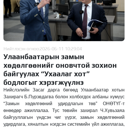
Нийтлэсэн огноо:
2026-06-11 10:29:04
Улаанбаатарын замын
хөдөлгөөнийг оновчтой зохион
байгуулах “Ухаалаг хот”
бодлогыг хэрэгжүүлнэ
Нийслэлийн Засаг дарга бөгөөд Улаанбаатар хотын
Захирагч Б.Пүрэвдагва болон холбогдох албаны хүмүүс
“Замын хөдөлгөөний удирдлагын төв” ОНӨТҮГ-т
өнөөдөр ажиллалаа. Тус төвийн захирал Ч.Хувьзаяа
байгууллагын үндсэн чиг үүрэг, замын хөдөлгөөний
удирдлага, хяналтын нэгдсэн системийн үйл ажиллагаа,