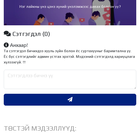
Нэг лайкны үнэ цэнэ хүний үнэлэмжээс давах болсон уу?
Сэтгэгдэл
(0)
Анхаар!
Та сэтгэгдэл бичихдээ хууль зүйн болон ёс суртахууныг баримтална уу.
Ёс бус сэтгэгдлийг админ устгах эрхтэй. Мэдээний сэтгэгдэлд хариуцлага
хүлээхгүй. !!!
ТӨСТЭЙ МЭДЭЭЛЛҮҮД: