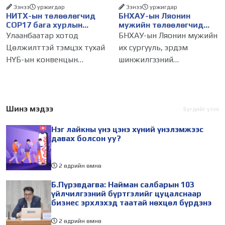
Ээнээ
уржигдар
Ээнээ
уржигдар
НИТХ-ын төлөөлөгчид
БНХАУ-ын Ляонин
COP17 бага хурлын
мужийн төлөөлөгчид
бэлтгэл ажлын талаар
НИТХ-ын үйл
Улаанбаатар хотод
БНХАУ-ын Ляонин мужийн
мэдээлэл сонслоо
ажиллагаатай
Цөлжилттэй тэмцэх тухай
их сургууль, эрдэм
танилцлаа
НҮБ-ын конвенцын
шинжилгээний
Талуудын 17 дугаар бага
байгууллагын эрдэмтэн,
хурал (COP17) 2026 оны 08
судлаач, оюутнууд болон
дугаар сарын 17-28-ны
залуу бизнес эрхлэгчдийн
өдөр зохион
төлөөлөгчид Монгол
Шинэ мэдээ
Бүгдийг үзэх
байгуулагдана. Үүнтэй
Улсад хийж буй танилцах
Нэг лайкны үнэ цэнэ хүний үнэлэмжээс
холбогдуулан Нийслэлийн
айлчлалынхаа хүрээнд
давах болсон уу?
2 өдрийн өмнө
Б.Пүрэвдагва: Найман салбарын 103
үйлчилгээний бүртгэлийг цуцалснаар
бизнес эрхлэхэд таатай нөхцөл бүрдэнэ
2 өдрийн өмнө