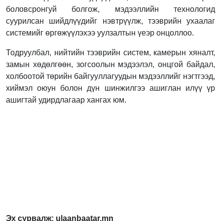
боловсронгуй болгож, мэдээллийн технологид
суурилсан шийдлүүдийг нэвтрүүлж, тээврийн ухаалаг
системийг өргөжүүлэхээ уулзалтын үеэр онцоллоо.
Тодруулбал, нийтийн тээврийн систем, камерын хяналт,
замын хөдөлгөөн, зогсоолын мэдээлэл, онцгой байдал,
холбоотой төрийн байгууллагуудын мэдээллийг нэгтгээд,
хиймэл оюун болон дүн шинжилгээ ашиглан илүү үр
ашигтай удирдлагаар хангах юм.
Эх сурвалж: ulaanbaatar.mn