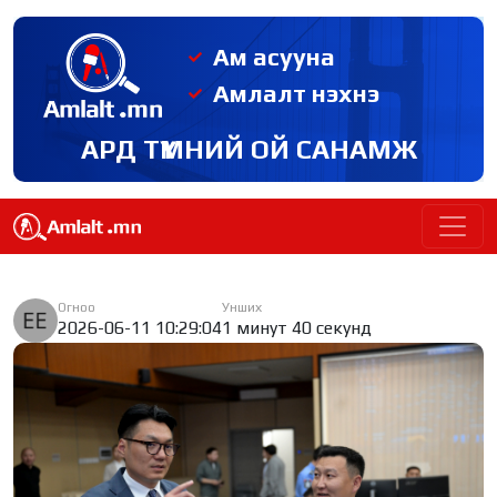
Ам асууна
Амлалт нэхнэ
АРД ТҮМНИЙ ОЙ САНАМЖ
Огноо
Унших
2026-06-11 10:29:04
1 минут 40 секунд