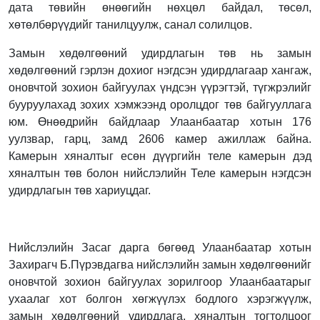
дата төвийн өнөөгийн нөхцөл байдал, төсөл,
хөтөлбөрүүдийг танилцуулж, санал солилцов.
Замын хөдөлгөөний удирдлагын төв нь замын
хөдөлгөөний гэрлэн дохиог нэгдсэн удирдлагаар хангаж,
оновчтой зохион байгуулах үндсэн үүрэгтэй, түгжрэлийг
бууруулахад зохих хэмжээнд оролцдог төв байгууллага
юм. Өнөөдрийн байдлаар Улаанбаатар хотын 176
уулзвар, гарц, замд 2606 камер ажиллаж байна.
Камерын хяналтыг есөн дүүргийн теле камерын дэд
хяналтын төв болон нийслэлийн Теле камерын нэгдсэн
удирдлагын төв хариуцдаг.
Нийслэлийн Засаг дарга бөгөөд Улаанбаатар хотын
Захирагч Б.Пүрэвдагва нийслэлийн замын хөдөлгөөнийг
оновчтой зохион байгуулах зорилгоор Улаанбаатарыг
ухаалаг хот болгон хөгжүүлэх бодлого хэрэгжүүлж,
замын хөдөлгөөний удирдлага, хяналтын тогтолцоог