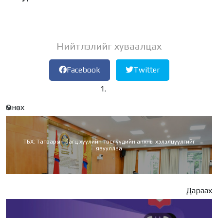
Нийтлэлийг хуваалцах
Facebook
Twitter
Өмнөх
ТБХ: Татварын багц хуулийн төслүүдийн анхны хэлэлцүүлгийг
явууллаа
Дараах