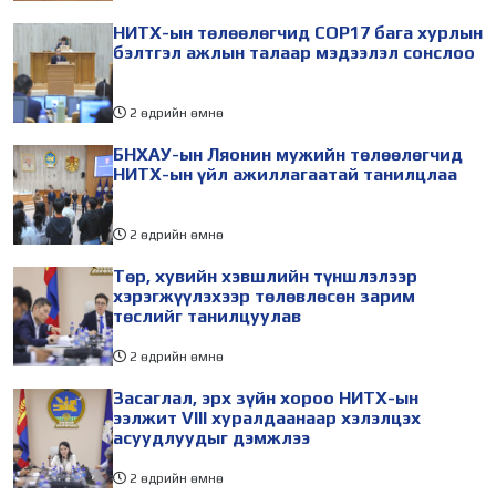
НИТХ-ын төлөөлөгчид COP17 бага хурлын
бэлтгэл ажлын талаар мэдээлэл сонслоо
2 өдрийн өмнө
БНХАУ-ын Ляонин мужийн төлөөлөгчид
НИТХ-ын үйл ажиллагаатай танилцлаа
2 өдрийн өмнө
Төр, хувийн хэвшлийн түншлэлээр
хэрэгжүүлэхээр төлөвлөсөн зарим
төслийг танилцуулав
2 өдрийн өмнө
Засаглал, эрх зүйн хороо НИТХ-ын
ээлжит VIII хуралдаанаар хэлэлцэх
асуудлуудыг дэмжлээ
2 өдрийн өмнө