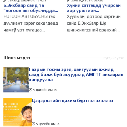
Ээнээ
2024/04/17
2
Ээнээ
2024/02/20
Б.Энхбаяр сайд та
Хүний сэтгэцэд учирсан
“ногоон автобусчиддаа“
хор уршгийн
хариуцлага тооцуул, эс
зэрэглэлийг тогтоодог
НОГООН АВТОБУСНЫ гэх
Хууль зүй, дотоод хэргийн
бөгөөс огцор...
боллоо
дуулиант хэрэг сөхөгдөөд
сайд Б.Энхбаяр Шүүх
чамгүй урт хугацаа
шинжилгээний ерөнхий
өнгөрсөн ч гэмт хэрэгтнүүд
газарт ажиллаж, орчин
нь өнөөдөр ч одроогүй
үеийн дэвшилтэт
хэвээр. Бүр "албаар
шинжилгээний
тодруулахгүй" байна уу даа
лабораториудын үйл
Шинэ мэдээ
Бүгдийг үзэх
ч гэж олон нийт хардлага
ажиллагаатай танилцан,
Газрын тосны эрэл, хайгуулын ажилд
албан хаагчидтай уулзлаа.
саад болж буй асуудалд АМГТГ анхаарал
Шүүх
хандуулна
5 цагийн өмнө
Цэцэрлэгийн цахим бүртгэл эхэллээ
5 цагийн өмнө