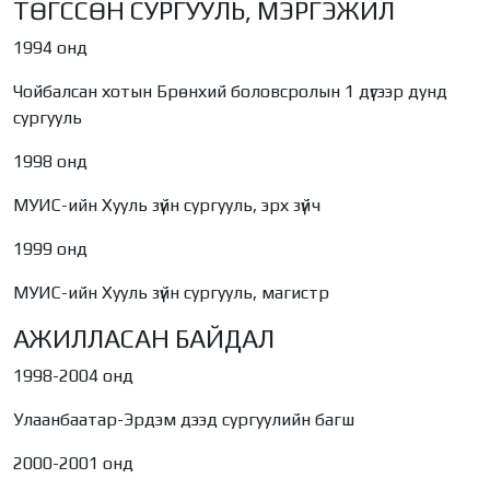
ТӨГССӨН СУРГУУЛЬ, МЭРГЭЖИЛ
1994 онд
Чойбалсан хотын Брөнхий боловсролын 1 дүгээр дунд
сургууль
1998 онд
МУИС-ийн Хууль зүйн сургууль, эрх зүйч
1999 онд
МУИС-ийн Хууль зүйн сургууль, магистр
АЖИЛЛАСАН БАЙДАЛ
1998-2004 онд
Улаанбаатар-Эрдэм дээд сургуулийн багш
2000-2001 онд