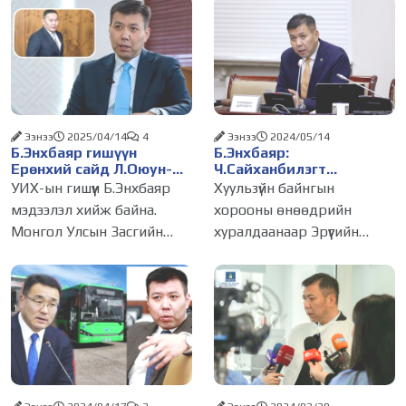
Ээнээ
2025/04/14
4
Ээнээ
2024/05/14
Б.Энхбаяр гишүүн
Б.Энхбаяр:
Ерөнхий сайд Л.Оюун-
Ч.Сайханбилэгт
Эрдэнэд бус, АН-д
Монголоос мөнгө
УИХ-ын гишүүн Б.Энхбаяр
Хуульзүйн байнгын
хандаж Женког ярих
явуулдаг холбоо,
мэдээлэл хийж байна.
хорооны өнөөдрийн
ёстой
сүлбээтнүүд нь хэвээр
Монгол Улсын Засгийн
хуралдаанаар Эрүүгийн
байгаа
газар "Женкогийн Засгийн
хэрэгт эрх зүйн туслалцаа
газар" болжээ гэв. ЗГ-аас
үзүүлэх тухай Европын
Бүтээмжийн менежер,
конвенцыг соёрхон батлах
Хяналтын менежер гэх 42
тухай хуулийн төслийг
албан тушаалтныг
хэлэлцлээ. Энэ үеэр УИХ-ын
гишүүн