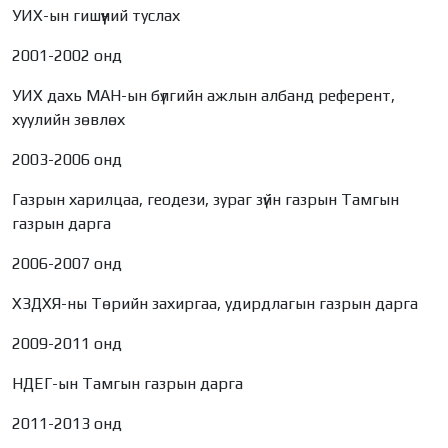
УИХ-ын гишүүний туслах
2001-2002 онд
УИХ дахь МАН-ын бүлгийн ажлын албанд референт,
хуулийн зөвлөх
2003-2006 онд
Газрын харилцаа, геодези, зураг зүйн газрын Тамгын
газрын дарга
2006-2007 онд
ХЗДХЯ-ны Төрийн захиргаа, удирдлагын газрын дарга
2009-2011 онд
НДЕГ-ын Тамгын газрын дарга
2011-2013 онд