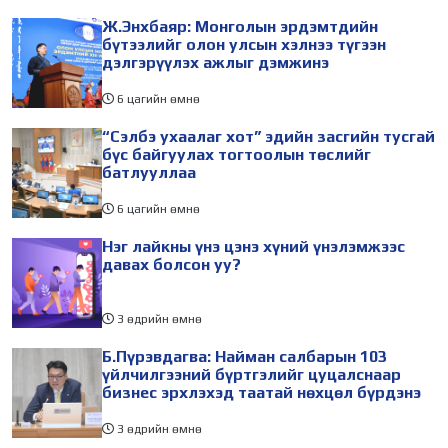
Ж.Энхбаяр: Монголын эрдэмтдийн
бүтээлийг олон улсын хэлнээ түгээн
дэлгэрүүлэх ажлыг дэмжинэ
6 цагийн өмнө
“Сэлбэ ухаалаг хот” эдийн засгийн тусгай
бүс байгуулах тогтоолын төслийг
батлууллаа
6 цагийн өмнө
Нэг лайкны үнэ цэнэ хүний үнэлэмжээс
давах болсон уу?
3 өдрийн өмнө
Б.Пүрэвдагва: Найман салбарын 103
үйлчилгээний бүртгэлийг цуцалснаар
бизнес эрхлэхэд таатай нөхцөл бүрдэнэ
3 өдрийн өмнө