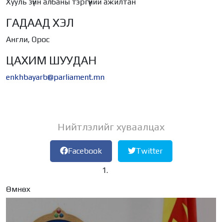
Хууль зүйн албаны тэргүүний ажилтан
ГАДААД ХЭЛ
Англи, Орос
ЦАХИМ ШУУДАН
enkhbayarb@parliament.mn
Нийтлэлийг хуваалцах
Facebook
Twitter
Өмнөх