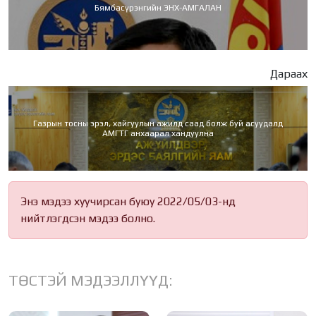
Бямбасүрэнгийн ЭНХ-АМГАЛАН
Дараах
Газрын тосны эрэл, хайгуулын ажилд саад болж буй асуудалд
АМГТГ анхаарал хандуулна
Энэ мэдээ хуучирсан буюу 2022/05/03-нд
нийтлэгдсэн мэдээ болно.
ТӨСТЭЙ МЭДЭЭЛЛҮҮД: