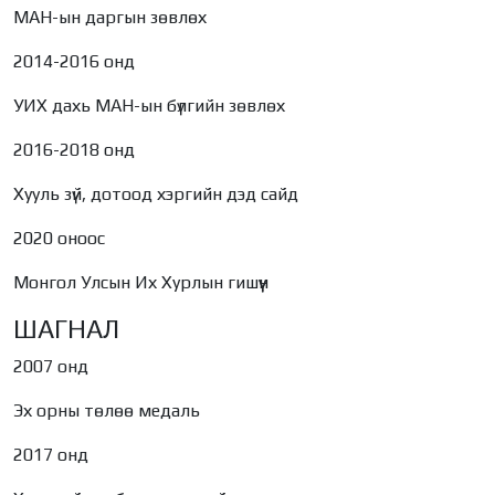
МАН-ын даргын зөвлөх
2014-2016 онд
УИХ дахь МАН-ын бүлгийн зөвлөх
2016-2018 онд
Хууль зүй, дотоод хэргийн дэд сайд
2020 оноос
Монгол Улсын Их Хурлын гишүүн
ШАГНАЛ
2007 онд
Эх орны төлөө медаль
2017 онд