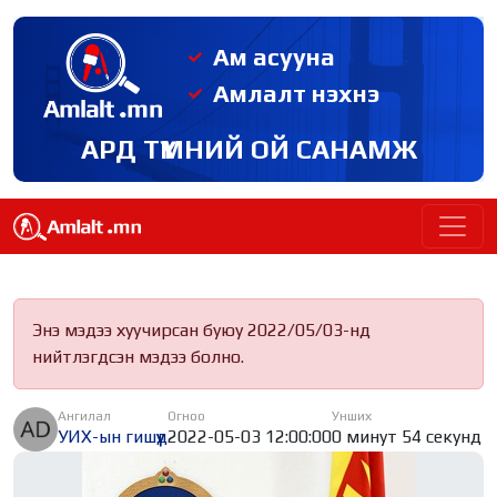
Ам асууна
Амлалт нэхнэ
АРД ТҮМНИЙ ОЙ САНАМЖ
Энэ мэдээ хуучирсан буюу 2022/05/03-нд
нийтлэгдсэн мэдээ болно.
Ангилал
Огноо
Унших
УИХ-ын гишүүд
2022-05-03 12:00:00
0 минут 54 секунд