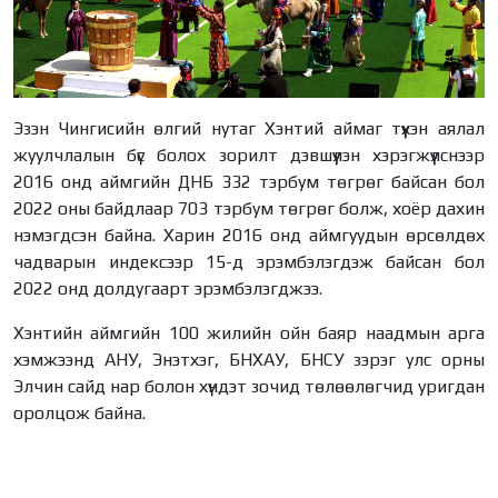
Эзэн Чингисийн өлгий нутаг Хэнтий аймаг түүхэн аялал
жуулчлалын бүс болох зорилт дэвшүүлэн хэрэгжүүлснээр
2016 онд аймгийн ДНБ 332 тэрбум төгрөг байсан бол
2022 оны байдлаар 703 тэрбум төгрөг болж, хоёр дахин
нэмэгдсэн байна. Харин 2016 онд аймгуудын өрсөлдөх
чадварын индексээр 15-д эрэмбэлэгдэж байсан бол
2022 онд долдугаарт эрэмбэлэгджээ.
Хэнтийн аймгийн 100 жилийн ойн баяр наадмын арга
хэмжээнд АНУ, Энэтхэг, БНХАУ, БНСУ зэрэг улс орны
Элчин сайд нар болон хүндэт зочид төлөөлөгчид уригдан
оролцож байна.