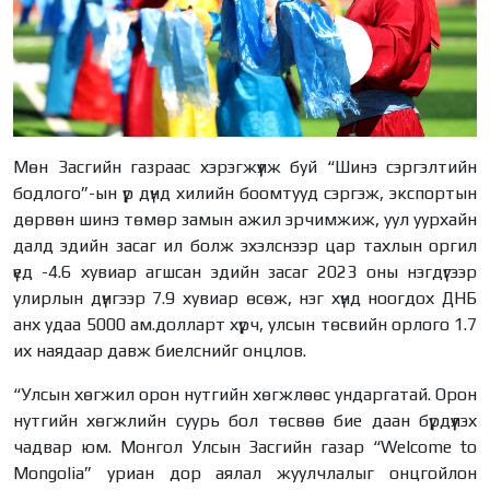
Мөн Засгийн газраас хэрэгжүүлж буй “Шинэ сэргэлтийн
бодлого”-ын үр дүнд хилийн боомтууд сэргэж, экспортын
дөрвөн шинэ төмөр замын ажил эрчимжиж, уул уурхайн
далд эдийн засаг ил болж эхэлснээр цар тахлын оргил
үед -4.6 хувиар агшсан эдийн засаг 2023 оны нэгдүгээр
улирлын дүнгээр 7.9 хувиар өсөж, нэг хүнд ноогдох ДНБ
анх удаа 5000 ам.долларт хүрч, улсын төсвийн орлого 1.7
их наядаар давж биелснийг онцлов.
“Улсын хөгжил орон нутгийн хөгжлөөс ундаргатай. Орон
нутгийн хөгжлийн суурь бол төсвөө бие даан бүрдүүлэх
чадвар юм. Монгол Улсын Засгийн газар “Welcome to
Mongolia” уриан дор аялал жуулчлалыг онцгойлон