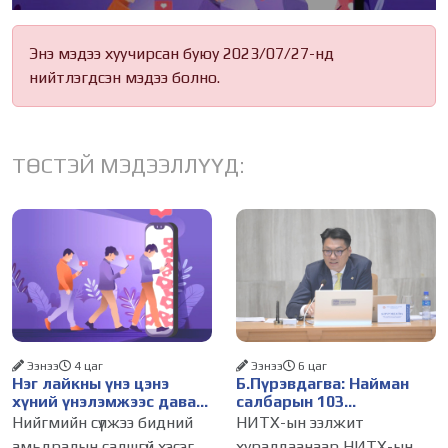
Энэ мэдээ хуучирсан буюу 2023/07/27-нд
нийтлэгдсэн мэдээ болно.
ТӨСТЭЙ МЭДЭЭЛЛҮҮД:
Ээнээ
4 цаг
Ээнээ
6 цаг
Нэг лайкны үнэ цэнэ
Б.Пүрэвдагва: Найман
хүний үнэлэмжээс давах
салбарын 103
болсон уу?
үйлчилгээний
Нийгмийн сүлжээ бидний
НИТХ-ын ээлжит
бүртгэлийг цуцалснаар
амьдралын салшгүй хэсэг
хуралдаанаар НИТХ-ын