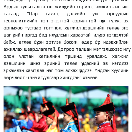
Ардын хувьсгалын он жилүүдийн сорилт, амжилтаас иш
татаад “Цар тахал, дэлхийн улс орнуудын
геополитикийн нэн эгзэгтэй сорилттой нүүр тулж, эх
орныхоо тусгаар тогтнол, хөгжил дэвшлийн төлөө энэ
цаг үеийн иргэд бид илүү алсын хараатай, илүү эв нэгдэлтэй
байж, өглөө бүхэн эртлэн босож, өдөр бүр идэвхийлэн
ажиллах шаардлагатай. Дотроо талцан мэтгэлцэхээс илүү
олон улстай хөгжлийн түвшинд уралдаж, хөгжил
дэвшлийн шинэ эриний төлөө үндэсний эв нэгдлээ
эрхэмлэн хамтдаа нэг том алхах үлдлээ. Үндсэн хуулийн
өөрчлөлт ч энэ агуулгаар хийгдсэн” хэмээв.