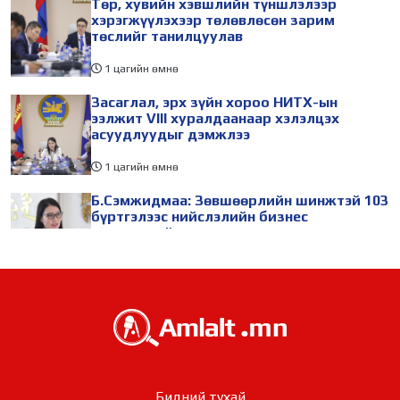
Төр, хувийн хэвшлийн түншлэлээр
хэрэгжүүлэхээр төлөвлөсөн зарим
төслийг танилцуулав
1 цагийн өмнө
Засаглал, эрх зүйн хороо НИТХ-ын
ээлжит VIII хуралдаанаар хэлэлцэх
асуудлуудыг дэмжлээ
1 цагийн өмнө
Б.Сэмжидмаа: Зөвшөөрлийн шинжтэй 103
бүртгэлээс нийслэлийн бизнес
эрхлэгчдийг чөлөөллөө
2 цагийн өмнө
ТБХ 67 асуудал хэлэлцэж, нийслэлийн
төсвийн талаарх ерөнхий хяналтын
сонсгол зохион байгуулсан байна
2 цагийн өмнө
УИХ-ын дарга С.Бямбацогт төрийг
Бидний тухай