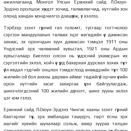
ажиллагаанд Монгол Улсын Ерөнхий сайд Л.Оюун-
Эрдэнэ оролцож хүндэт зочид, төлөөлөгчид, нутгийн зон
олонд хандан мэндчилгээ дэвшүүлж, үг хэллээ.
Тэрбээр эзэнт гүрний гал голомт, тусгаар тогтнолоо
сэргээн мандуулахын төлөөх эцэг өвгөдийн үе дамжсан
захиас, эх орончдын зуун дамжсан тэмцэл 1911 оны
Үндэсний эрх чөлөөний хувьсгал, 1921 оны Ардын
хувьсгалаар биеллээ олсон нь үндэсний ухамсрын их
сэргэлтийн эхлэл, хойч үе үүрд бахархан дурсвал зохих түүхт
үйл явдал гэдгийг онцлон тэмдэглээд өнөөдрийн түүхт 100
жилийн ой бол анхны дөрвөн аймаг төдийгүй орчин үеийн
орон нутгийн засаг захиргаа үүсэн байгуулагдаж,
шинэчлэгдсэний 100 жилийн дүгнэлт, шинэ зууны эхлэл
цэг юм гэлээ.
Ерөнхий сайд Л.Оюун-Эрдэнэ Чингис хааны эзэнт гүрний
баатарлаг түүх, эрх ямбандаа ташуурч, төрт ёсны эрх
ашгийг хувийн шуналаар сольж, өвөр зуураа талцан
тэмцэлдсээр тусгаар тогтнолоо алдсан гашуун түүх болон