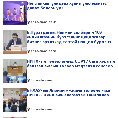
Нэг лайкны үнэ цэнэ хүний үнэлэмжээс
холбогдуулан Нийслэлийн
айлчлалынхаа хүрээнд
давах болсон уу?
2026-08-07
15:43
Б.Пүрэвдагва: Найман салбарын 103
үйлчилгээний бүртгэлийг цуцалснаар
бизнес эрхлэхэд таатай нөхцөл бүрдэнэ
2026-08-07
14:32
НИТХ-ын төлөөлөгчид COP17 бага хурлын
бэлтгэл ажлын талаар мэдээлэл сонслоо
1 цагийн өмнө
БНХАУ-ын Ляонин мужийн төлөөлөгчид
НИТХ-ын үйл ажиллагаатай танилцлаа
1 цагийн өмнө