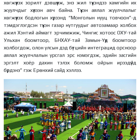
хөгжүүлэх зорилт дэвшүүлж, энэ жил түүхэндээ хамгийн их
жуулчдыг хүлээн авч байна. Түүхэн аялал жуулчлалыг
хөгжүүлэх бодлогын хүрээнд “Монголын нууц товчоон”-д
тэмдэглэгдсэн түүхэн газар нутгуудыг автозамаар холбох
ажил Хэнтий аймагт эрчимжиж, Чингис хотоос ОХУ-тай
Ульхан боомтоор, БНХАУ-тай Замын-Үүд боомтоор
холбогдож, олон улсын дэд бүтцийн интеграцид орсноор
аялал жуулчлалын урсгал эрс нэмэгдэж, эдийн засгийн
эргэлт хоёр дахин тэлэх боломж ойрын ирээдүйд
бүрдэнэ” гэж Ерөнхий сайд хэллээ.