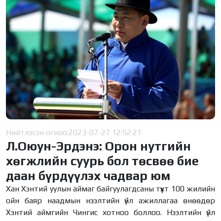
Нийтлэсэн огноо:
2023-07-27 12:52:21
Л.Оюун-Эрдэнэ: Орон нутгийн
хөгжлийн суурь бол төсвөө бие
даан бүрдүүлэх чадвар юм
Хан Хэнтий уулын аймаг байгуулагдсаны түүхт 100 жилийн
ойн баяр наадмын нээлтийн үйл ажиллагаа өнөөдөр
Хэнтий аймгийн Чингис хотноо боллоо. Нээлтийн үйл