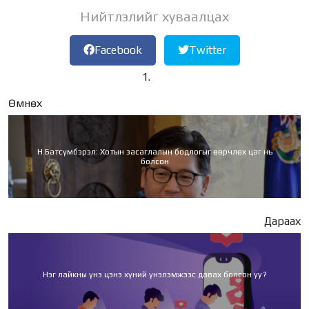
Нийтлэлийг хуваалцах
Facebook
Twitter
Өмнөх
Н.Батсүмбэрэл: Хотын засаглалын бодлогыг өөрчлөх цаг нь
болсон
Дараах
Нэг лайкны үнэ цэнэ хүний үнэлэмжээс давах болсон уу?