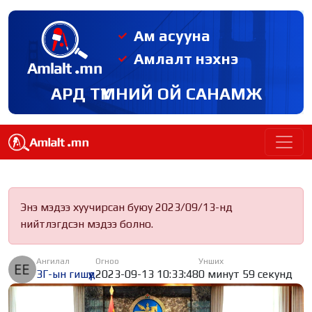
Ам асууна
Амлалт нэхнэ
АРД ТҮМНИЙ ОЙ САНАМЖ
Энэ мэдээ хуучирсан буюу 2023/09/13-нд
нийтлэгдсэн мэдээ болно.
Ангилал
Огноо
Унших
ЗГ-ын гишүүд
2023-09-13 10:33:48
0 минут 59 секунд