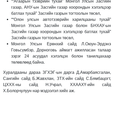
““Агаарын тээврийн тухай” Монгол Улсын Засгийн
газар, АНУ-ын Засгийн газар хоорондын хэлэлцээр
батлах тухай” Засгийн газрын тогтоолын төсөл,
““Олон улсын автотээврийн харилцааны тухай”
Монгол Улсын Засгийн газар болон БНХАУ-ын
Засгийн газар хоорондын хэлэлцээр батлах тухай”
Засгийн газрын тогтоолын төсөл,
Монгол Улсын Ерөнхий сайд Л.Оюун-Эрдэнэ
Говьсүмбэр, Дорноговь аймагт ажилласан талаар
зэрэг 24 асуудал хэлэлцэх болон танилцахаар
төлөвлөөд байна.
Хуралдааны дараа ЗГХЭГ-ын дарга Д.Амарбаясгалан,
Сангийн сайд Б.Жавхлан, ЗТХ-ийн сайд С.Бямбацогт,
ЦХХХ-ны сайд Н.Учрал, ХХААХҮ-ийн сайд
Х.Болорчулуун нар мэдээлэл хийх аж.