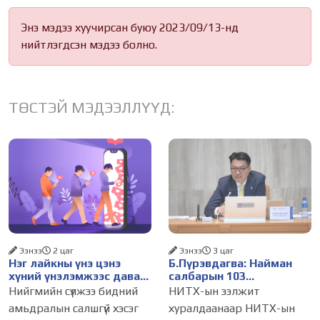
Энэ мэдээ хуучирсан буюу 2023/09/13-нд
нийтлэгдсэн мэдээ болно.
ТӨСТЭЙ МЭДЭЭЛЛҮҮД:
Ээнээ
2 цаг
Ээнээ
3 цаг
Нэг лайкны үнэ цэнэ
Б.Пүрэвдагва: Найман
хүний үнэлэмжээс давах
салбарын 103
болсон уу?
үйлчилгээний
Нийгмийн сүлжээ бидний
НИТХ-ын ээлжит
бүртгэлийг цуцалснаар
амьдралын салшгүй хэсэг
хуралдаанаар НИТХ-ын
бизнес эрхлэхэд таатай