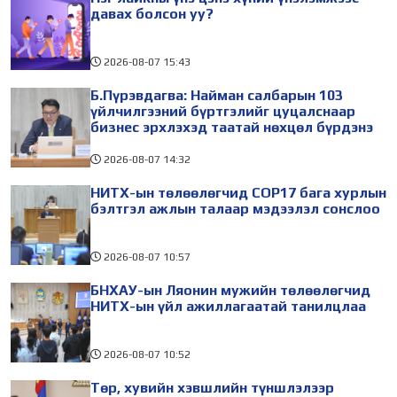
холбогдуулан Нийслэлийн
айлчлалынхаа хүрээнд
давах болсон уу?
2026-08-07
15:43
Б.Пүрэвдагва: Найман салбарын 103
үйлчилгээний бүртгэлийг цуцалснаар
бизнес эрхлэхэд таатай нөхцөл бүрдэнэ
2026-08-07
14:32
НИТХ-ын төлөөлөгчид COP17 бага хурлын
бэлтгэл ажлын талаар мэдээлэл сонслоо
2026-08-07
10:57
БНХАУ-ын Ляонин мужийн төлөөлөгчид
НИТХ-ын үйл ажиллагаатай танилцлаа
2026-08-07
10:52
Төр, хувийн хэвшлийн түншлэлээр