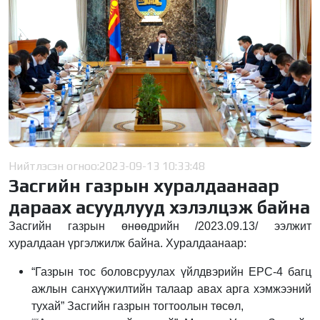
Нийтлэсэн огноо:
2023-09-13 10:33:48
Засгийн газрын хуралдаанаар
дараах асуудлууд хэлэлцэж байна
Засгийн газрын өнөөдрийн /2023.09.13/ ээлжит
хуралдаан үргэлжилж байна. Хуралдаанаар:
“Газрын тос боловсруулах үйлдвэрийн EPC-4 багц
ажлын санхүүжилтийн талаар авах арга хэмжээний
тухай” Засгийн газрын тогтоолын төсөл,