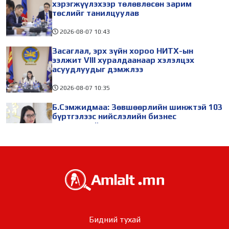
хэрэгжүүлэхээр төлөвлөсөн зарим
төслийг танилцуулав
2026-08-07
10:43
Засаглал, эрх зүйн хороо НИТХ-ын
ээлжит VIII хуралдаанаар хэлэлцэх
асуудлуудыг дэмжлээ
2026-08-07
10:35
Б.Сэмжидмаа: Зөвшөөрлийн шинжтэй 103
бүртгэлээс нийслэлийн бизнес
эрхлэгчдийг чөлөөллөө
2026-08-07
10:24
ТБХ 67 асуудал хэлэлцэж, нийслэлийн
төсвийн талаарх ерөнхий хяналтын
сонсгол зохион байгуулсан байна
2026-08-07
10:18
УИХ-ын дарга С.Бямбацогт төрийг
Бидний тухай
төлөөлөн Сутай хайрхны тэнгэрийг тахих