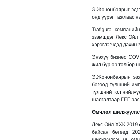
Э.Жононбаярыг эдгэ
онд үүрэгт ажлаас нь
Trafigura компани
эзэмшдэг Лекс Ойл 
хэрэглэгчдэд дахин 
Энэхүү бизнес COVI
жил бүр өр төлбөр н
Э.Жононбаярын ээж
бөгөөд түлшний имп
түлшний гол нийлүүл
шалгалтаар ГЕГ-аас 
Өмчлөл шилжүүлэлт
Лекс Ойл ХХК 2019 
байсан бөгөөд 20
шилжүүлсэн нь өмч