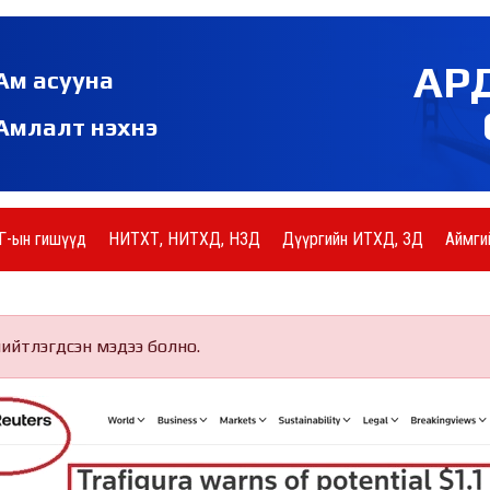
АР
Ам асууна
Амлалт нэхнэ
Г-ын гишүүд
НИТХТ, НИТХД, НЗД
Дүүргийн ИТХД, ЗД
Аймги
нийтлэгдсэн мэдээ болно.