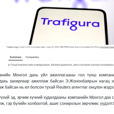
панийн Монгол дахь үйл ажиллагааны гол түнш компан
дахь захирлаар ажиллаж байсан Э.Жононбаярын нагац эг
ж байсан нь ил болсон тухай Reuters агентлаг онцлон мэдэ
үүхий эд, эрчим хүчний худалдааны компанийн Монгол дах 
лж, гэр бүлийн холбоотой, ашиг сонирхлын зөрчлөөс үүдэлтэ