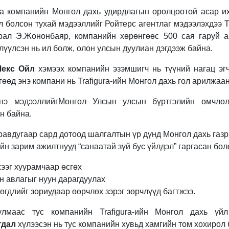
ura компанийн Монгол дахь удирдлагын оролцоотой асар 
л болсон тухай мэдээллийг Ройтерс агентлаг мэдээлэхдээ T
рал Э.Жононбаяр, компанийн хөрөнгөөс 500 сая гаруй а
лүүлсэн нь ил болж, олон улсын дуулиан дэгдээж байна.
Лекс Ойл
хэмээх компанийн эзэмшигч нь түүний нагац э
өөд энэ компани нь Trafigura-ийн Монгол дахь гол арилжаа
энэ мэдээллийгМонгол Улсын улсын бүртгэлийн өмчлө
н байна.
аравдугаар сард дотоод шалгалтын үр дүнд Монгол дахь газ
н зарим ажилтнууд “санаатай зүй бус үйлдэл” гаргасан боло
ээг хуурамчаар өсгөх
н авлагыг нуун дарагдуулах
гөгдлийг зориудаар өөрчлөх зэрэг зөрчлүүд багтжээ.
улмаас тус компанийн Trafigura-ийн Монгол дахь ү
гдал
хүлээсэн нь тус компанийн хувьд хамгийн том хохирол 