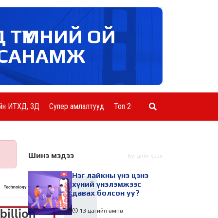
Д ТҮМНИЙ ОЙ
САНАМЖ
йн ИТХД, ЗД
Супер амлалтууд
Топ 20 ААН
Шинэ мэдээ
Бүгдийг үзэх
Нэг лайкны үнэ цэнэ
хүний үнэлэмжээс
давах болсон уу?
13 цагийн өмнө