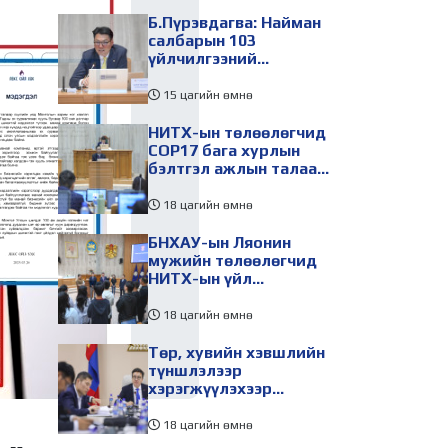
Б.Пүрэвдагва: Найман
салбарын 103
үйлчилгээний
бүртгэлийг цуцалснаар
бизнес эрхлэхэд
15 цагийн өмнө
таатай нөхцөл бүрдэнэ
НИТХ-ын төлөөлөгчид
COP17 бага хурлын
бэлтгэл ажлын талаар
мэдээлэл сонслоо
18 цагийн өмнө
БНХАУ-ын Ляонин
мужийн төлөөлөгчид
НИТХ-ын үйл
ажиллагаатай
танилцлаа
18 цагийн өмнө
Төр, хувийн хэвшлийн
түншлэлээр
хэрэгжүүлэхээр
төлөвлөсөн зарим
төслийг танилцуулав
18 цагийн өмнө