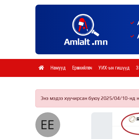
Намууд
Ерөнхийлөгч
УИХ-ын гишүүд
З
Энэ мэдээ хуучирсан буюу 2025/04/10-нд 