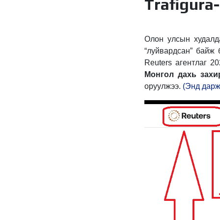
Trafigura
Олон улсын худалда
“луйвардсан” байж 
Reuters агентлаг 2
Монгол дахь зах
оруулжээ.
(Энд дарж 