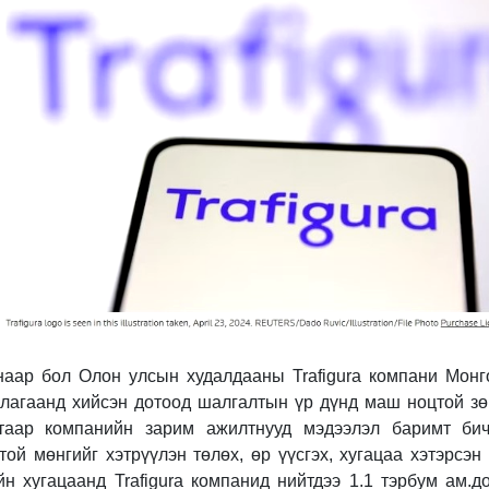
наар бол Олон улсын худалдааны Trafigura компани Монг
лагаанд хийсэн дотоод шалгалтын үр дүнд маш ноцтой зө
таар компанийн зарим ажилтнууд мэдээлэл баримт бич
ой мөнгийг хэтрүүлэн төлөх, өр үүсгэх, хугацаа хэтэрсэн
н хугацаанд Trafigura компанид нийтдээ 1.1 тэрбум ам.до