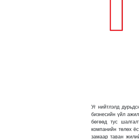
Уг нийтлэлд дурьдс
бизнесийн үйл ажил
бөгөөд тус шалгал
компанийн төлөх ёст
замаар таван жилий