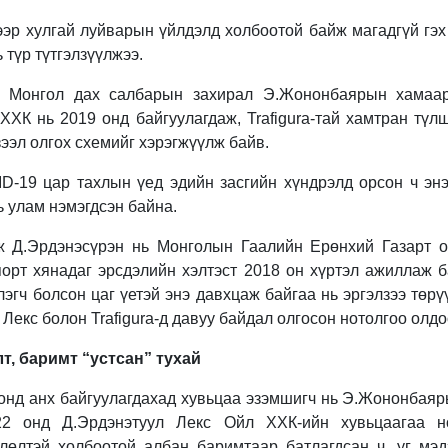
эр хулгай луйварын үйлдэлд холбоотой байж магадгүй гэх
 түр түтгэлзүүлжээ.
йн Монгол дах салбарын захирал Э.Жононбаярын хамаар
ХХК нь 2019 онд байгуулагдаж, Trafigura-тай хамтран түл
зээл олгох схемийг хэрэгжүүлж байв.
D-19 цар тахлын үед эдийн засгийн хүндрэлд орсон ч энэ
ь улам нэмэгдсэн байна.
 Д.Эрдэнэсүрэн нь Монголын Гаалийн Ерөнхий Газарт 
орт хянадаг эрсдэлийн хэлтэст 2018 он хүртэл ажиллаж б
эгч болсон цаг үетэй энэ давхцаж байгаа нь эргэлзээ төрү
Лекс болон Trafigura-д давуу байдал олгосон нотолгоо олдо
, баримт “устсан” тухай
онд анх байгуулагдахад хувьцаа эзэмшигч нь Э.Жононбаяр
22 онд Д.Эрдэнэтуул Лекс Ойл ХХК-ийн хувьцаагаа 
лөлтэй холбоотой албан баримтаар батлагдсан ч, уг мэ