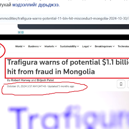
тухай
мэдээллийг дурьджээ.