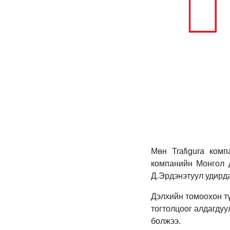
Мөн Trafigura ком
компанийн Монгол 
Д.Эрдэнэтуул удирда
Дэлхийн томоохон т
тогтолцоог алдагдуу
болжээ.