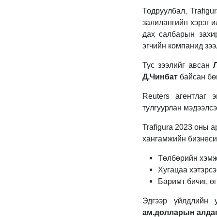
Тодруулбал, Trafig
залилангийн хэрэг и
дах салбарын захи
эгчийн компанид зээ
Тус зээлийг авсан
Д.Чинбат
байсан бөг
Reuters агентлаг 
тулгуурлан мэдээлсэ
Trafigura 2023 оны 
хангамжийн бизнесий
Төлбөрийн хэмж
Хугацаа хэтэрсэ
Баримт бичиг, ө
Эдгээр үйлдлийн 
ам.долларын алда