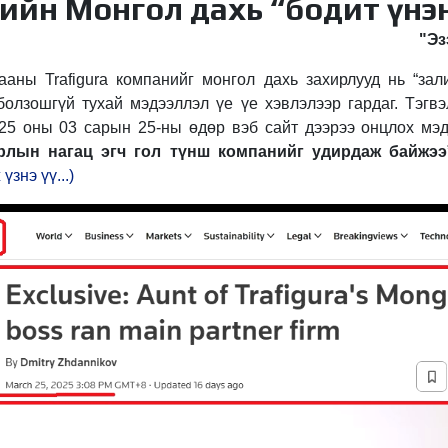
-ийн Монгол дахь “бодит үнэ
"Эз
аны Trafigura компанийг монгол дахь захирлууд нь “зал
болзошгүй тухай мэдээллэл үе үе хэвлэлээр гардаг. Тэгв
025 оны 03 сарын 25-ны өдөр вэб сайт дээрээ онцлох мэд
ирлын
нагац
эгч гол түнш компанийг удирдаж байжээ
үзнэ үү...)