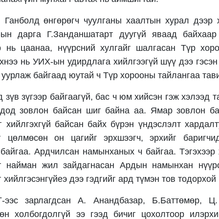
 Ганболд өнгөрөгч чуулганы хаалтын хурал дээр х
ын дарга Г.Занданшатарт дуугүй яваад байхаар
р нь цаанаа, нүүрсний хулгайг шалгасан Түр хор
эхнээ нь УИХ-ын удирдлага хийлгээгүй шүү дээ гэсэн
 уурлаж байгаад юутай ч Түр хорооны тайлангаа тав
 зүв зүгээр байгаагүй, бас ч юм хийсэн гэж хэлээд 
лдод зовлон байсан шиг байна аа. Ямар зовлон ба
 хийлгэхгүй байсан байх бүрэн үндэслэлт хардалт
г цөлмөсөн он цагийг эрхшээгч, эрхийг баригчи
байгаа. Ардчилсан намынханых ч байгаа. Тэгэхээр
г найман жил зайдагнасан Ардын намынхан нүүр
 хийлгэсэнгүйеэ дээ гэдгийг ард түмэн тов тодорхой
-ээс зарлагдсан А. Анандбазар, Б.Баттөмөр, Ц
хөн холбогдолгүй ээ гээд бичиг цохолтоор илэрх