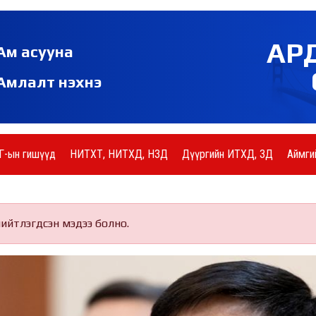
АР
Ам асууна
Амлалт нэхнэ
Г-ын гишүүд
НИТХТ, НИТХД, НЗД
Дүүргийн ИТХД, ЗД
Аймги
нийтлэгдсэн мэдээ болно.