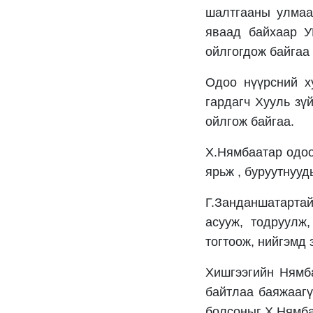
шалтгааны улмаа
яваад байхаар У
ойлгогдож байгаа
Одоо нүүрсний х
гардагч Хууль зү
ойлгож байгаа.
Х.Нямбаатар одоо
ярьж , буруутнууд
Г.Занданшатартай
асууж, тодруулж
тогтоож, нийгэмд
Хишгээгийн Нямб
байтлаа баяжаагү
болсоныг Х.Нямба