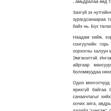
, амьдралаа өөд т
Захгүй эх нутгий
зурагдсанаараа т
байх нь. Бүх тала
Наадам хийж, хо
сонгуулийн горь
хорхогны халуун 
Эмгэнэлтэй. Ингэж
айргаар мансуу
боломжуудаа нөхө
Одоо монголчууд 
ярихгүй байгаа 
санаачлагыг хийх
оочих аяга, авдр
далайд “цэнгэж”, 