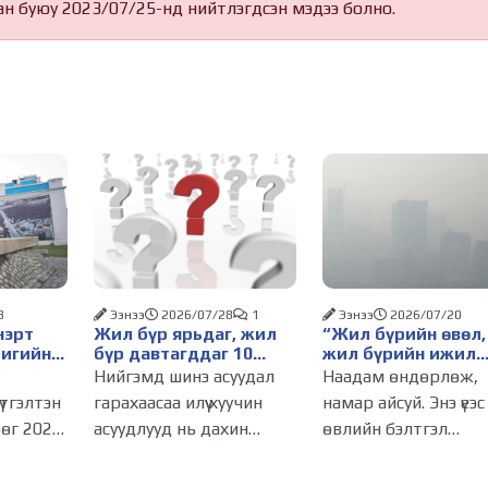
ан буюу 2023/07/25-нд нийтлэгдсэн мэдээ болно.
3
Ээнээ
2026/07/28
1
Ээнээ
2026/07/20
нэрт
Жил бүр ярьдаг, жил
“Жил бүрийн өвөл,
ригийн
бүр давтагддаг 10
жил бүрийн ижил
асуудал
асуудал“
Нийгэмд шинэ асуудал
Наадам өндөрлөж,
үтгэлтэн
гарахаасаа илүү хуучин
намар айсуй. Энэ үеэс
өг 2026
асуудлууд нь дахин
өвлийн бэлтгэл
р сарын
сөхөгддөг. Өвөл
бодитоор эхлэх учи
гт
болохоор утаа, хавар
Гэвч жил бүр өвөл