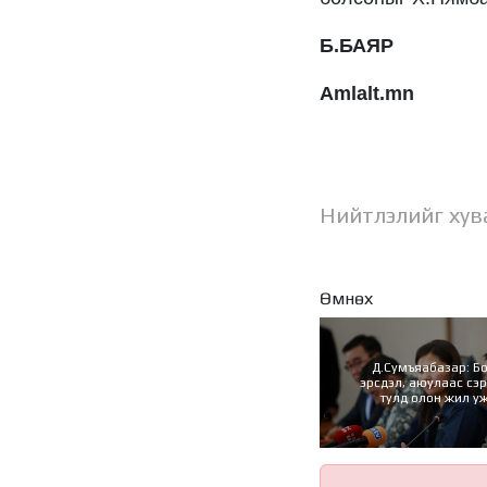
Б.БАЯР
Amlalt.mn
Нийтлэлийг хув
Өмнөх
Д.Сумъяабазар: Б
эрсдэл, аюулаас сэ
тулд олон жил у
асуудлыг одоо л ши