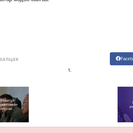
аалцах
Face
олзошгүй
ргийлэхийн
ү
жгирсан
йдэх ёстой