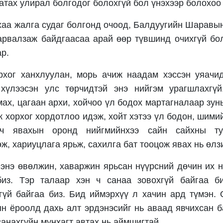
атах улирал болгодог болохгүй бол үнэхээр болохоо
нхаа жалга судаг болгонд очоод, Балдуугийн Шаравын
арвалзаж байдгаасаа арай өөр түвшинд очихгүй бо
ар.
рхог ханхлуулан, морь ачиж наадам хэссэн уяачид
 хүлээсэн улс төрчидтэй энэ нийгэм урагшлахгү
мах, цагаан архи, хойчоо үл бодох мартагналаар зун
 хорхог хордотлоо идэж, хойт хэтээ үл бодон, шими
рч явахын оронд нийгмийнхээ сайн сайхны ту
ж, хариуцлага ярьж, сахилга бат тооцож явах нь өлз
энэ өвөлжин, хаваржин ярьсан нүүрсний дөчин их н
биз. Тэр талаар хэн ч санаа зовохгүй байгаа б
гүй байгаа биз. Бид иймэрхүү л хачин ард түмэн. 
ын ёроолд дахь алт эрдэнэсийг нь аваад явчихсан 
санахгүйн мунхагт автах нь аймшигтай.