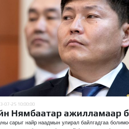
3-07-25 10:00:00
йн Нямбаатар ажилламаар 
уны сарыг найр наадмын улирал байлгадгаа болимо