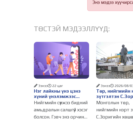
Энэ мэдээ хуучирс
ТӨСТЭЙ МЭДЭЭЛЛҮҮД:
Ээнээ
22 цаг
Ээнээ
2026/08/0
Нэг лайкны үнэ цэнэ
Төр, нийгмийн 
хүний үнэлэмжээс
зүтгэлтэн С.Зо
давах болсон уу?
хөшөөг буцаан
Нийгмийн сүлжээ бидний
Монголын төр,
байрлууллаа
амьдралын салшгүй хэсэг
нийгмийн нэрт з
болсон. Гэвч энэ орчинд
С.Зоригийн хөшө
хүмүүсийн үнэлэмж,
оны долоодугаа
амжилт, тэр ч байтугай
31-ний 03.00 ца