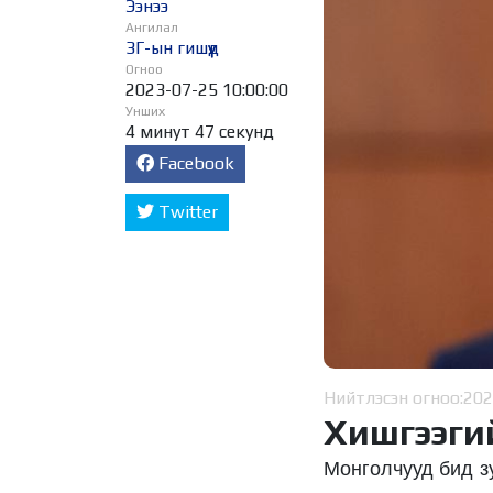
Ээнээ
Ангилал
ЗГ-ын гишүүд
Огноо
2023-07-25 10:00:00
Унших
4 минут 47 секунд
Facebook
Twitter
Нийтлэсэн огноо:
202
Хишгээги
Монголчууд бид з