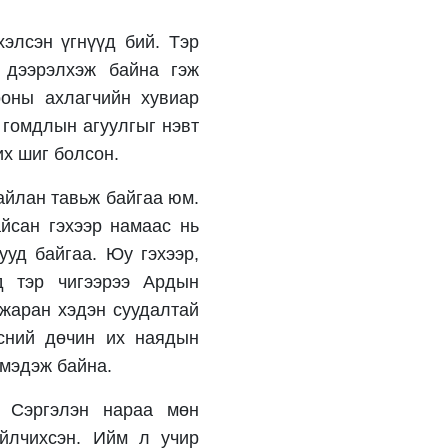
УИХ-ын гишүүн
Б.Мөнхсоёл “Нээлттэй
элсэн үгнүүд бий. Тэр
парламент“ танхимд
ажиллаж, иргэдтэй
 дээрэлхэж байна гэж
уулзлаа
19 цагийн өмнө
ооны ахлагчийн хувиар
“Хотын дарга сонсож
 гомдлын агуулгыг нэвт
байна” 150150 тусгай
дугаарыг наймдугаар
их шиг болсон.
сарын 14-нөөс
ажиллуулж эхэлнэ
2 өдрийн өмнө
тайлан тавьж байгаа юм.
йсан гэхээр намаас нь
Н.Номтойбаяр:
Аймгуудад тулгамдаж
ууд байгаа. Юу гэхээр,
буй асуудлуудыг
долоо хоног бүр
д тэр чигээрээ Ардын
Засгийн газрын
2 өдрийн өмнө
 жаран хэдэн суудалтай
хуралдаанд
танилцуулж,
УИХ-ын дарга
сний дөчин их наядын
шийдвэрлүүлнэ
С.Бямбацогт төрийг
 мэдэж байна.
төлөөлөн Сутай
хайрхны тэнгэрийг
тахих төрийн тахилгад
. Сэргэлэн нараа мөн
2 өдрийн өмнө
оролцлоо
ийлчихсэн. Ийм л учир
Байнгын хорооны