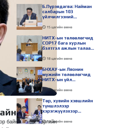
Б.Пүрэвдагва: Найман
салбарын 103
үйлчилгээний
бүртгэлийг цуцалснаар
бизнес эрхлэхэд
15 цагийн өмнө
таатай нөхцөл бүрдэнэ
НИТХ-ын төлөөлөгчид
COP17 бага хурлын
бэлтгэл ажлын талаар
мэдээлэл сонслоо
18 цагийн өмнө
БНХАУ-ын Ляонин
мужийн төлөөлөгчид
НИТХ-ын үйл
ажиллагаатай
танилцлаа
19 цагийн өмнө
Төр, хувийн хэвшлийн
түншлэлээр
байна
хэрэгжүүлэхээр
төлөвлөсөн зарим
төслийг танилцуулав
ор байна. Ажил хэргийн
19 цагийн өмнө