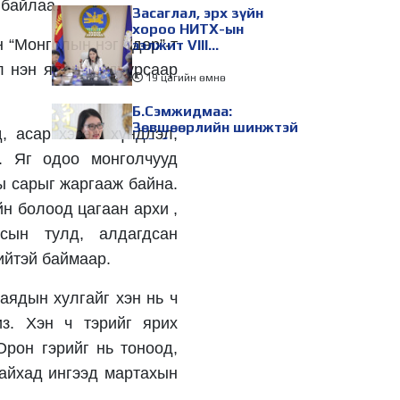
 байлаа.
Засаглал, эрх зүйн
хороо НИТХ-ын
 “Монголын нэг өдөр”-т
ээлжит VIII
хуралдаанаар
л нэн ядарч, ядуурсаар
хэлэлцэх асуудлуудыг
19 цагийн өмнө
дэмжлээ
Б.Сэмжидмаа:
Зөвшөөрлийн шинжтэй
, асар хэсэж хүндлэл,
103 бүртгэлээс
й. Яг одоо монголчууд
нийслэлийн бизнес
эрхлэгчдийг
19 цагийн өмнө
ы сарыг жаргааж байна.
чөлөөллөө
йн болоод цагаан архи ,
ТБХ 67 асуудал
хэлэлцэж, нийслэлийн
сын тулд, алдагдсан
төсвийн талаарх
ерөнхий хяналтын
ийтэй баймаар.
сонсгол зохион
19 цагийн өмнө
байгуулсан байна
аядын хулгайг хэн нь ч
УИХ-ын дарга
из. Хэн ч тэрийг ярих
С.Бямбацогт төрийг
төлөөлөн Сутай
Орон гэрийг нь тоноод,
хайрхны тэнгэрийг
тахих төрийн тахилгад
байхад ингээд мартахын
19 цагийн өмнө
оролцлоо