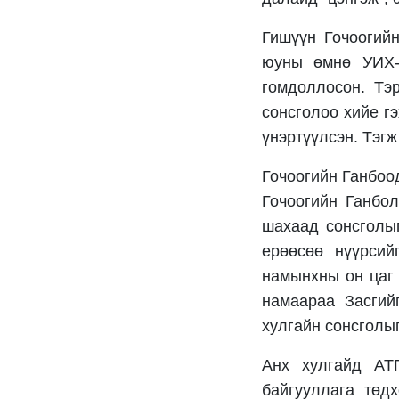
Гишүүн Гочоогийн
юуны өмнө УИХ-
гомдоллосон. Тэ
сонсголоо хийе г
үнэртүүлсэн. Тэгж
Гочоогийн Ганбоод
Гочоогийн Ганбо
шахаад сонсголыг
ерөөсөө нүүрсий
намынхны он цаг 
намаараа Засгий
хулгайн сонсголыг
Анх хулгайд АТГ
байгууллага төд