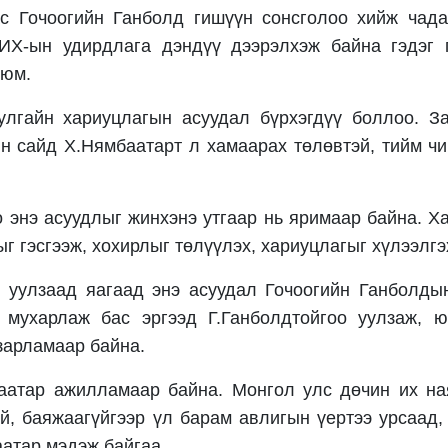
с Гочоогийн Ганболд гишүүн сонсголоо хийж чада
ИХ-ын удирдлага дэндүү дээрэлхэж байна гэдэг 
 юм.
улгайн хариуцлагын асуудал бүрхэгдүү боллоо. За
йн сайд Х.Нямбаатарт л хамаарах төлөвтэй, тийм чи
 энэ асуудлыг жинхэнэ утгаар нь яримаар байна. Ха
ыг гэсгээж, хохирлыг төлүүлэх, хариуцлагыг хүлээлг
 уулзаад яагаад энэ асуудал Гочоогийн Ганболдын
, мухарлаж бас эргээд Г.Ганболдтойгоо уулзаж, ю
 зарламаар байна.
аатар ажилламаар байна. Монгол улс дөчин их на
й, баяжаагүйгээр үл барам авлигын үертээ урсаад,
атар мэдэж байгаа.