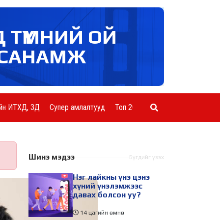
Д ТҮМНИЙ ОЙ
САНАМЖ
йн ИТХД, ЗД
Супер амлалтууд
Топ 20 ААН
Шинэ мэдээ
Бүгдийг үзэх
Нэг лайкны үнэ цэнэ
хүний үнэлэмжээс
давах болсон уу?
14 цагийн өмнө