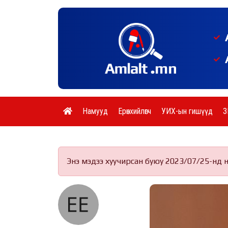
Намууд
Ерөнхийлөгч
УИХ-ын гишүүд
З
Энэ мэдээ хуучирсан буюу 2023/07/25-нд 