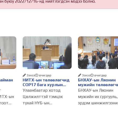
ан буюу 2022/12/16-нд нийтлэгдсэн мэдээ болно.
Ээнээ
өчигдѳр
Ээнээ
өчигдѳр
Найман
НИТХ-ын төлөөлөгчид
БНХАУ-ын Ляонин
COP17 бага хурлын
мужийн төлөөлөгч
бэлтгэл ажлын талаар
НИТХ-ын үйл
т
Улаанбаатар хотод
БНХАУ-ын Ляонин
алснаар
мэдээлэл сонслоо
ажиллагаатай
ИТХ-ын
Цөлжилттэй тэмцэх
мужийн их сургууль,
д
танилцлаа
тоот
тухай НҮБ-ын
эрдэм шинжилгээни
бүрдэнэ
лагдсан
конвенцын Талуудын 17
байгууллагын эрдэм
эсгийг
дугаар бага хурал
судлаач, оюутнууд 