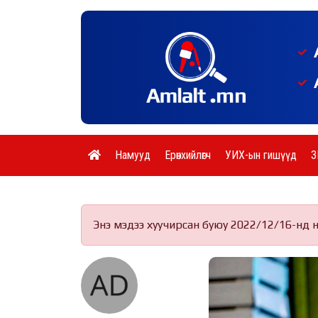
Намууд
Ерөнхийлөгч
УИХ-ын гишүүд
З
Энэ мэдээ хуучирсан буюу 2022/12/16-нд 