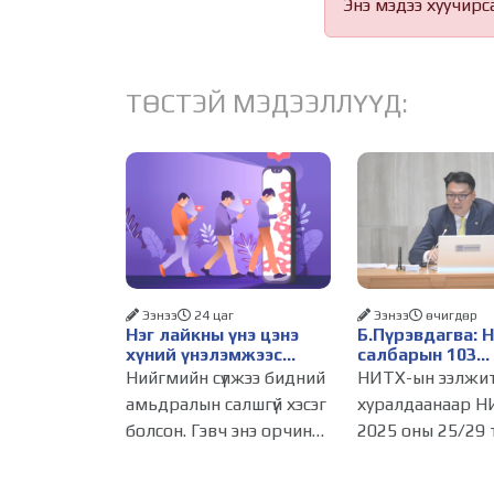
Энэ мэдээ хуучирс
ТӨСТЭЙ МЭДЭЭЛЛҮҮД:
Ээнээ
24 цаг
Ээнээ
өчигдѳр
Нэг лайкны үнэ цэнэ
Б.Пүрэвдагва: 
хүний үнэлэмжээс
салбарын 103
давах болсон уу?
үйлчилгээний
Нийгмийн сүлжээ бидний
НИТХ-ын ээлжи
бүртгэлийг цуц
амьдралын салшгүй хэсэг
хуралдаанаар Н
бизнес эрхлэхэ
болсон. Гэвч энэ орчинд
2025 оны 25/29 
таатай нөхцөл 
хүмүүсийн үнэлэмж,
тогтоолоор бат
амжилт, тэр ч байтугай
журмын зарим х