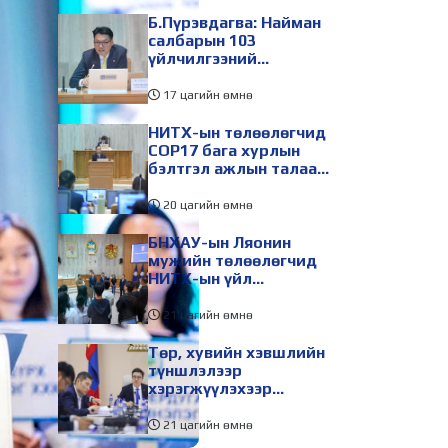
Б.Пүрэвдагва: Найман
салбарын 103
үйлчилгээний
бүртгэлийг цуцалснаар
бизнес эрхлэхэд
17 цагийн өмнө
таатай нөхцөл бүрдэнэ
НИТХ-ын төлөөлөгчид
COP17 бага хурлын
бэлтгэл ажлын талаар
мэдээлэл сонслоо
20 цагийн өмнө
БНХАУ-ын Ляонин
мужийн төлөөлөгчид
НИТХ-ын үйл
ажиллагаатай
танилцлаа
21 цагийн өмнө
Төр, хувийн хэвшлийн
түншлэлээр
хэрэгжүүлэхээр
төлөвлөсөн зарим
төслийг танилцуулав
21 цагийн өмнө