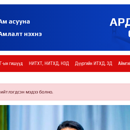
АР
Ам асууна
Амлалт нэхнэ
Г-ын гишүүд
НИТХТ, НИТХД, НЗД
Дүүргийн ИТХД, ЗД
Аймги
нийтлэгдсэн мэдээ болно.