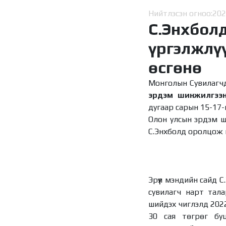
Нийтлэсэн огноо:
202
С.Энхбол
үргэлжлүү
өсгөнө
Монголын Сувилагчд
эрдэм шинжилгээн
дугаар сарын 15-17-
Олон улсын эрдэм ши
С.Энхболд оролцож н
Эрүүл мэндийн сайд С
сувилагч нарт тала
шийдэх чиглэлд 2022
30 сая төгрөг буц