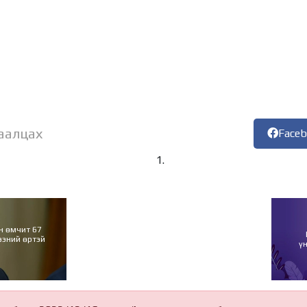
аалцах
Face
н өмчит 67
ээний өртэй
ү