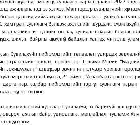
лэлийн хүрээнд эмнэлгүүд сувилагч нарын цалинг 2022 онд 
лэлд ажиллана гэдгээ хэллээ. Мөн тэрээр сувилагчийн хүртээ
 болон цаашид хийх ажлын талаар ярьлаа. Тухайлбал сувил
 хамтран сувилагч бэлдэж эхэлснийг дурдаж, сувилахуй
гч мэргэжлийн үнэ цэнийг өсгөж, сувилагч нарын боловсро
үүлэх, ажлын байрны аюулгүй байдлыг хангах чиглэлд ула
сын Сувилахуйн нийгэмлэгийн төлөөлөн удирдах зөвлөлийн
ын стратегийн зөвлөх, профессор Тэшима Мэгүми “Бидний
н зохицуулалт” сэдвүүдээр зочин илтгэгчээр уригдан орол
хуйн мэргэжилтэн Сүгүвара, 21 аймаг, Улаанбаатар хотын эрү
 дарга нар, салбар нийгэмлэгийн тэргүүн, сувилагч нары
эжилтнүүд оролцлоо.
м шинжилгээний хурлаар Сувилахуй, эх барихуйг хөгжүүлэх с
ловсрол, ажлын байр, удирдлага, манлайлал, тусламж үйлчи
элэлцүүлэх юм.