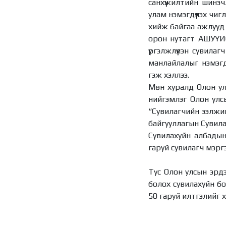
санхүүжилтийн шинэч
улам нэмэгдүүлэх чиг
хийж байгаа ажлууд
орон нутагт АШУҮИС
үргэлжлүүлэн сувила
манлайлалыг нэмэгд
гэж хэллээ.
Мөн хуралд Олон ул
нийгэмлэг Олон улс
“Сувилагчийн ээлжий
байгууллагын Сувила
Сувилахуйн албадын
гаруй сувилагч мэрг
Тус Олон улсын эрдэ
болох сувилахуйн бо
50 гаруй илтгэлийг х