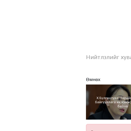
Нийтлэлийг хув
Өмнөх
Х.Булгантуяа: Төрий
байгууллага их хэмж
байна