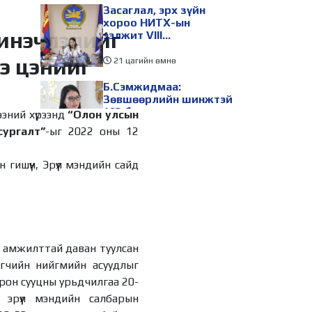
Засаглал, эрх зүйн
хороо НИТХ-ын
инэчлэлийг
ээлжит VIII
хуралдаанаар
э цэнийг
хэлэлцэх асуудлуудыг
21 цагийн өмнө
дэмжлээ
Б.Сэмжидмаа:
Зөвшөөрлийн шинжтэй
103 бүртгэлээс
эний хүрээнд
“Олон улсын
нийслэлийн бизнес
ургалт”
-ыг 2022 оны 12
эрхлэгчдийг
21 цагийн өмнө
чөлөөллөө
ТБХ 67 асуудал
ишүүн, Эрүүл мэндийн сайд
хэлэлцэж, нийслэлийн
төсвийн талаарх
ерөнхий хяналтын
сонсгол зохион
21 цагийн өмнө
байгуулсан байна
УИХ-ын дарга
үрч амжилттай даван туулсан
С.Бямбацогт төрийг
агчийн нийгмийн асуудлыг
төлөөлөн Сутай
хайрхны тэнгэрийг
рон сууцны урьдчилгаа 20-
тахих төрийн тахилгад
21 цагийн өмнө
 эрүүл мэндийн салбарын
оролцлоо