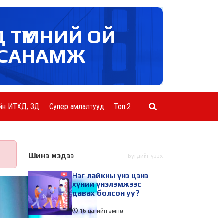
Д ТҮМНИЙ ОЙ
САНАМЖ
йн ИТХД, ЗД
Супер амлалтууд
Топ 20 ААН
Шинэ мэдээ
Бүгдийг үзэх
Нэг лайкны үнэ цэнэ
хүний үнэлэмжээс
давах болсон уу?
16 цагийн өмнө