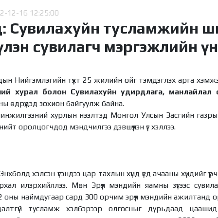
2-12-16 12:25:00
д: Сувилахуйн тусламжийн ш
лэн сувилагч мэргэжлийн үн
ын Нийгэмлэгийн түүхт 25 жилийн ойг тэмдэглэх арга хэмжэ
ий хурал болон Сувилахуйн удирдлага, манлайлал с
ны өдрүүдэд зохион байгуулж байна.
нжилгээний хурлын нээлтэд Монгол Улсын Засгийн газрын г
ийт оролцогчдод мэндчилгээ дэвшүүлэн үг хэллээ.
.Энхболд хэлсэн үгэндээ цар тахлын хүнд үед ачааны хүндийг ү
рхал илэрхийллээ. Мөн Эрүүл мэндийн яамны зүгээс сувил
 оны наймдугаар сард 300 орчим эрүүл мэндийн ажилтанд о
алтгүй тусламж хэлбэрээр олгосныг дурьдаад цаашид