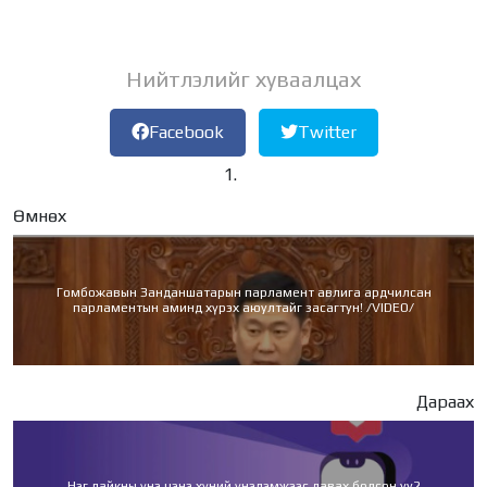
Нийтлэлийг хуваалцах
Facebook
Twitter
Өмнөх
Гомбожавын Занданшатарын парламент авлига ардчилсан
парламентын аминд хүрэх аюултайг засагтун! /VIDEO/
Дараах
Нэг лайкны үнэ цэнэ хүний үнэлэмжээс давах болсон уу?