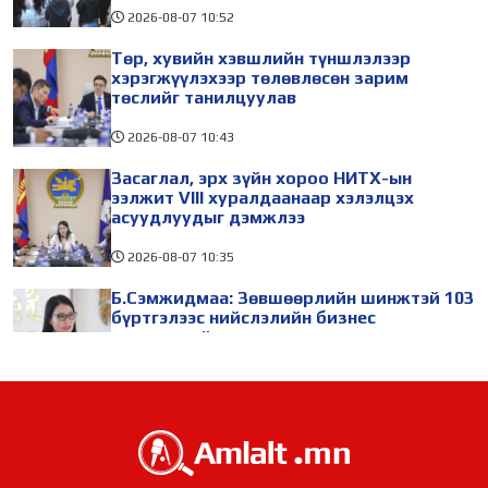
2026-08-07
10:52
Төр, хувийн хэвшлийн түншлэлээр
хэрэгжүүлэхээр төлөвлөсөн зарим
төслийг танилцуулав
2026-08-07
10:43
Засаглал, эрх зүйн хороо НИТХ-ын
ээлжит VIII хуралдаанаар хэлэлцэх
асуудлуудыг дэмжлээ
2026-08-07
10:35
Б.Сэмжидмаа: Зөвшөөрлийн шинжтэй 103
бүртгэлээс нийслэлийн бизнес
эрхлэгчдийг чөлөөллөө
2026-08-07
10:24
ТБХ 67 асуудал хэлэлцэж, нийслэлийн
төсвийн талаарх ерөнхий хяналтын
сонсгол зохион байгуулсан байна