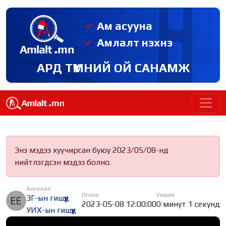
Ам асууна
Амлалт нэхнэ
АРД ТҮМНИЙ ОЙ САНАМЖ
Энэ мэдээ хуучирсан буюу 2023/05/08-нд
нийтлэгдсэн мэдээ болно.
Ангилал
Огноо
Унших
ЗГ-ын гишүүд
2023-05-08 12:00:00
0 минут 1 секунд
УИХ-ын гишүүд