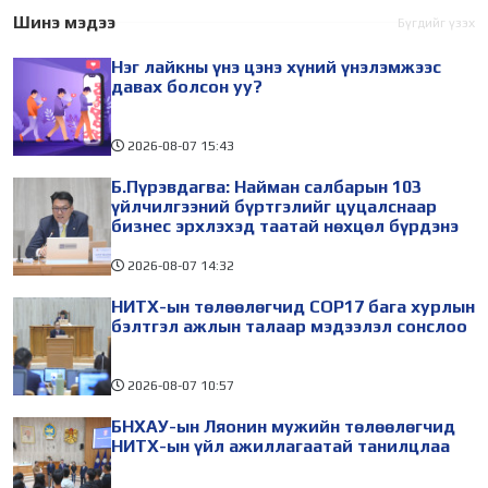
байгууллага, Цахим
захиргааны төв
Шинэ мэдээ
Бүгдийг үзэх
хөгжил, инновац,
байгууллагын үйл
Нэг лайкны үнэ цэнэ хүний үнэлэмжээс
харилцаа холбооны яам
ажиллагааны чадавхийг
давах болсон уу?
хамтран
2026-08-07
15:43
Б.Пүрэвдагва: Найман салбарын 103
үйлчилгээний бүртгэлийг цуцалснаар
бизнес эрхлэхэд таатай нөхцөл бүрдэнэ
2026-08-07
14:32
НИТХ-ын төлөөлөгчид COP17 бага хурлын
бэлтгэл ажлын талаар мэдээлэл сонслоо
2026-08-07
10:57
БНХАУ-ын Ляонин мужийн төлөөлөгчид
НИТХ-ын үйл ажиллагаатай танилцлаа