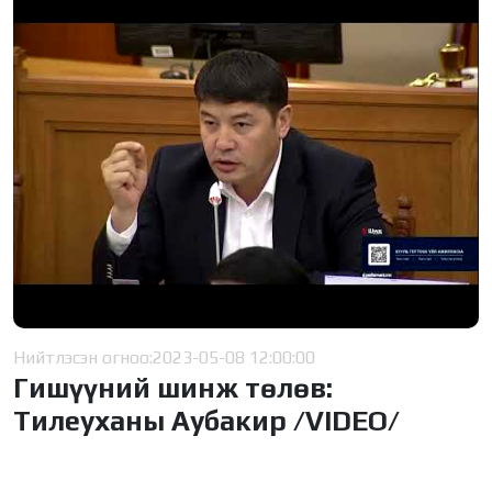
Нийтлэсэн огноо:
2023-05-08 12:00:00
Гишүүний шинж төлөв:
Тилеуханы Аубакир /VIDEO/