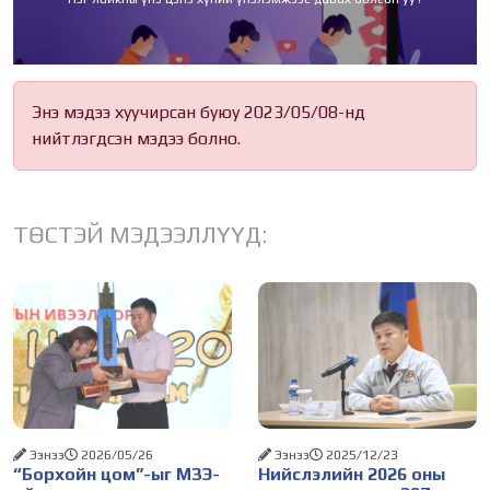
Энэ мэдээ хуучирсан буюу 2023/05/08-нд
нийтлэгдсэн мэдээ болно.
ТӨСТЭЙ МЭДЭЭЛЛҮҮД:
Ээнээ
2026/05/26
Ээнээ
2025/12/23
“Борхойн цом”-ыг МЗЭ-
Нийслэлийн 2026 оны