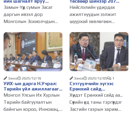
ийн шагналт яруу
төсвөөр шинээр 207
найрагч Э.Анхбаяр
төсөл, арга хэмжээ
Замын-Үүд сумын Засаг
Нийслэлийн удирдах
өргөлөө
хэрэгжүүлнэ
даргын ивээл дор
ажилтнуудын ээлжит
Монголын Зохиолчдын
шуурхай зөвлөгөөн
“Хурмаст тэнгэр” төвөөс
өнөөдөр болж, 2026 оны
хамтран зохион
төсвийн хөрөнгө
байгуулсан “Борхойн
оруулалтын эрх шилжүүлсэн
цом-2026” яруу найргийн
төсөл, арга хэмжээний
15 дахь удаагийн наадам
талаар хэлэлцэв.
2026 оны
Зөвлөгөөний эхэнд
НЗДТГ-ын Хяналт
Ээнээ
2025/12/16
Ээнээ
2025/12/05
1
УИХ-ын дарга Н.Учрал:
Сэтгүүлчийн зүгээс
Төрийн үйл ажиллагааг
Ерөнхий сайд
дахин инженерчлэхдээ
Г.ЗАНДАНШАТАРТ
Монгол Улсын Их Хурлын
Хүндэт Ерөнхий сайд аа...
технологийн дэвшил,
хандан ил захидал
Төрийн байгуулалтын
Сүүлийн үед таны тэргүүлдэг
хиймэл оюуныг
илгээжээ
байнгын хороо, Инновац,
Засгийн газрын зарим
ашиглахад онцгой
анхаарна
цахим бодлогын
гишүүдийн хэвлэл
хөгжлийн дэд хороо, Олон
мэдээллийн хэрэгсэлд өгч
улсын цахилгаан холбооны
буй мэдэгдлүүд нь Төр