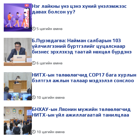
Нэг лайкны үнэ цэнэ хүний үнэлэмжээс
давах болсон уу?
5 цагийн өмнө
Б.Пүрэвдагва: Найман салбарын 103
үйлчилгээний бүртгэлийг цуцалснаар
бизнес эрхлэхэд таатай нөхцөл бүрдэнэ
6 цагийн өмнө
НИТХ-ын төлөөлөгчид COP17 бага хурлын
бэлтгэл ажлын талаар мэдээлэл сонслоо
10 цагийн өмнө
БНХАУ-ын Ляонин мужийн төлөөлөгчид
НИТХ-ын үйл ажиллагаатай танилцлаа
10 цагийн өмнө