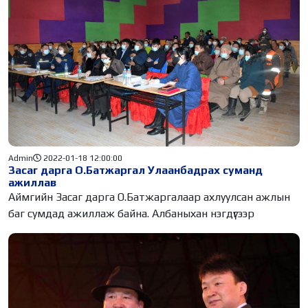
Admin
2022-01-18 12:00:00
Засаг дарга О.Батжаргал Улаанбадрах суманд
ажиллав
Аймгийн Засаг дарга О.Батжаргалаар ахлуулсан ажлын
баг сумдад ажиллаж байна. Албаныхан нэгдүгээр