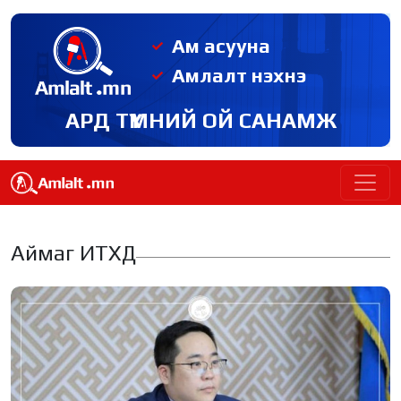
Ам асууна
Амлалт нэхнэ
АРД ТҮМНИЙ ОЙ САНАМЖ
Аймаг ИТХД