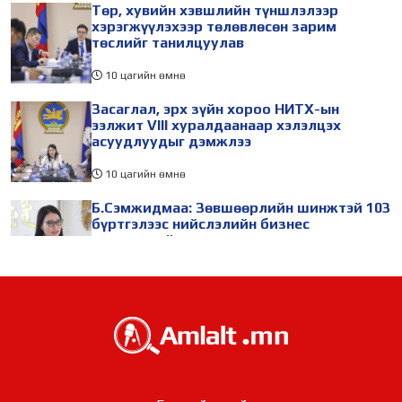
Төр, хувийн хэвшлийн түншлэлээр
хэрэгжүүлэхээр төлөвлөсөн зарим
төслийг танилцуулав
10 цагийн өмнө
Засаглал, эрх зүйн хороо НИТХ-ын
ээлжит VIII хуралдаанаар хэлэлцэх
асуудлуудыг дэмжлээ
10 цагийн өмнө
Б.Сэмжидмаа: Зөвшөөрлийн шинжтэй 103
бүртгэлээс нийслэлийн бизнес
эрхлэгчдийг чөлөөллөө
10 цагийн өмнө
ТБХ 67 асуудал хэлэлцэж, нийслэлийн
төсвийн талаарх ерөнхий хяналтын
сонсгол зохион байгуулсан байна
10 цагийн өмнө