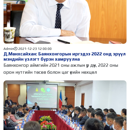
Admin
2021-12-23 12:00:00
Д.Мөнхсайхан: Баянхонгорын иргэдээ 2022 онд эрүүл
мэндийн үзлэгт бүрэн хамруулна
Баянхонгор аймгийн 2021 оны ажлын үр дүн, 2022 оны
орон нутгийн төсөв болон цаг үеийн нөхцөл