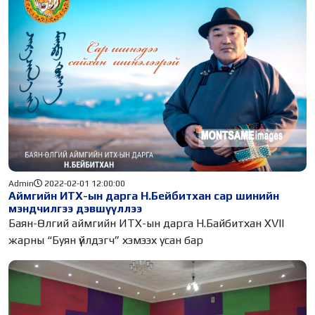
Admin
2022-02-01 12:00:00
Аймгийн ИТХ-ын дарга Н.Бейбитхан сар шинийн
мэндчилгээ дэвшүүллээ
Баян-Өлгий аймгийн ИТХ-ын дарга Н.Байбитхан XVII
жарны “Буян үйлдэгч” хэмээх усан бар