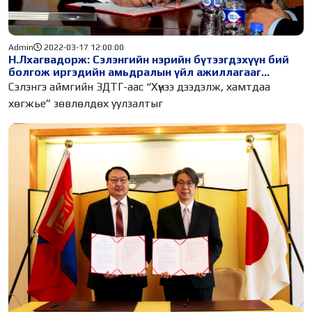
Admin
2022-03-17 12:00:00
Н.Лхагвадорж: Сэлэнгийн нэрийн бүтээгдэхүүн бий
болгож иргэдийн амьдралын үйл ажиллагааг
дээшлүүлэх болно
Сэлэнгэ аймгийн ЗДТГ-аас “Хүнээ дээдэлж, хамтдаа
хөгжье” зөвлөлдөх уулзалтыг