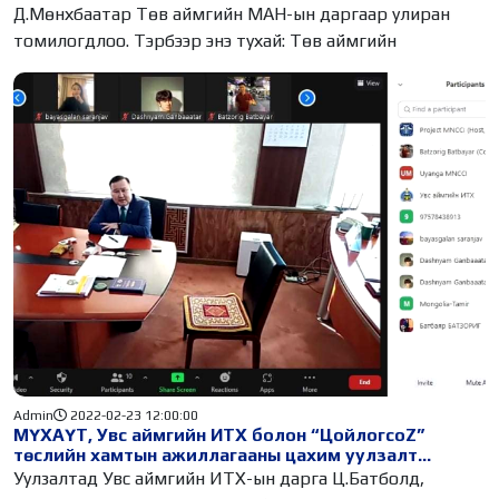
Д.Мөнхбаатар Төв аймгийн МАН-ын даргаар улиран
томилогдлоо. Тэрбээр энэ тухай: Төв аймгийн
Admin
2022-02-23 12:00:00
МҮХАҮТ, Увс аймгийн ИТХ болон “ЦойлогсоZ”
төслийн хамтын ажиллагааны цахим уулзалт
боллоо
Уулзалтад Увс аймгийн ИТХ-ын дарга Ц.Батболд,