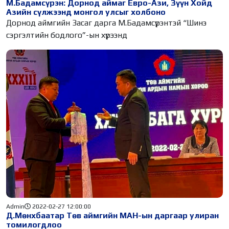
М.Бадамсүрэн: Дорнод аймаг Евро-Ази, Зүүн Хойд
Азийн сүлжээнд монгол улсыг холбоно
Дорнод аймгийн Засаг дарга М.Бадамсүрэнтэй “Шинэ
сэргэлтийн бодлого”-ын хүрээнд
Admin
2022-02-27 12:00:00
Д.Мөнхбаатар Төв аймгийн МАН-ын даргаар улиран
томилогдлоо