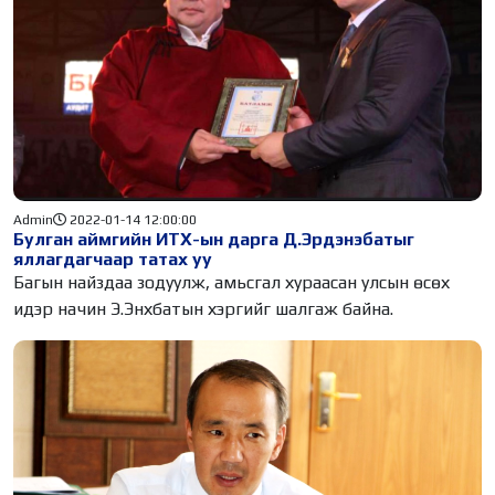
Admin
2022-01-14 12:00:00
Булган аймгийн ИТХ-ын дарга Д.Эрдэнэбатыг
яллагдагчаар татах уу
Багын найздаа зодуулж, амьсгал хураасан улсын өсөх
идэр начин Э.Энхбатын хэргийг шалгаж байна.