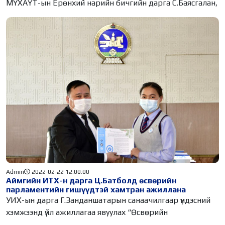
МҮХАҮТ-ын Ерөнхий нарийн бичгийн дарга С.Баясгалан,
Admin
2022-02-22 12:00:00
Аймгийн ИТХ-н дарга Ц.Батболд өсвөрийн
парламентийн гишүүдтэй хамтран ажиллана
УИХ-ын дарга Г.Занданшатарын санаачилгаар үндэсний
хэмжээнд үйл ажиллагаа явуулах “Өсвөрийн