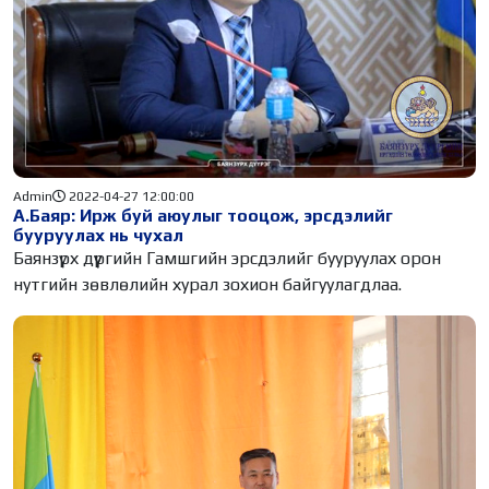
Admin
2022-04-27 12:00:00
A.Баяр: Ирж буй аюулыг тооцож, эрсдэлийг
бууруулах нь чухал
Баянзүрх дүүргийн Гамшгийн эрсдэлийг бууруулах орон
нутгийн зөвлөлийн хурал зохион байгуулагдлаа.