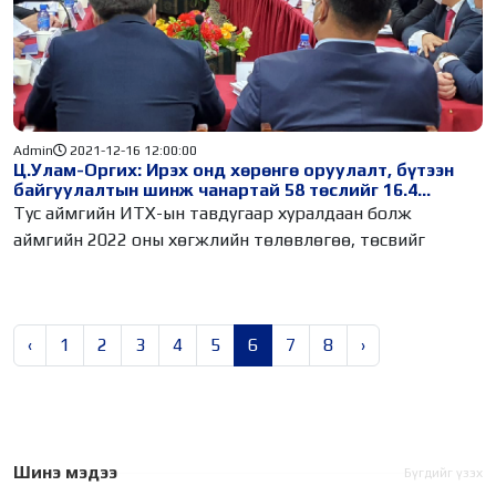
Admin
2021-12-16 12:00:00
Ц.Улам-Оргих: Ирэх онд хөрөнгө оруулалт, бүтээн
байгуулалтын шинж чанартай 58 төслийг 16.4
тэрбум төгрөгөөр санхүүжүүлнэ
Тус аймгийн ИТХ-ын тавдугаар хуралдаан болж
аймгийн 2022 оны хөгжлийн төлөвлөгөө, төсвийг
‹
1
2
3
4
5
6
7
8
›
Шинэ мэдээ
Бүгдийг үзэх