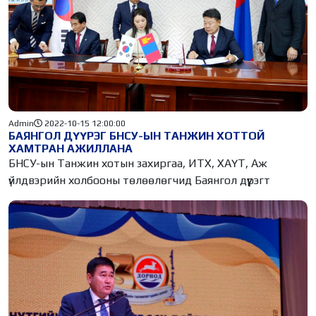
Admin
2022-10-15 12:00:00
БАЯНГОЛ ДҮҮРЭГ БНСУ-ЫН ТАНЖИН ХОТТОЙ
ХАМТРАН АЖИЛЛАНА
БНСУ-ын Танжин хотын захиргаа, ИТХ, ХАҮТ, Аж
үйлдвэрийн холбооны төлөөлөгчид Баянгол дүүрэгт