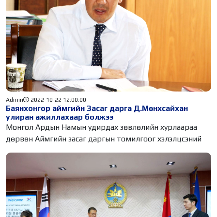
Admin
2022-10-22 12:00:00
Баянхонгор аймгийн Засаг дарга Д.Мөнхсайхан
улиран ажиллахаар болжээ
Монгол Ардын Намын удирдах зөвлөлийн хурлаараа
дөрвөн Аймгийн засаг даргын томилгоог хэлэлцсэний