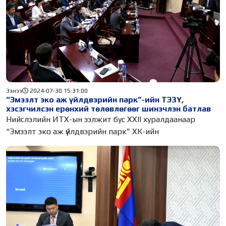
Ээнээ
2024-07-30 15:31:00
“Эмээлт эко аж үйлдвэрийн парк”-ийн ТЭЗҮ,
хэсэгчилсэн ерөнхий төлөвлөгөөг шинэчлэн батлав
Нийслэлийн ИТХ-ын ээлжит бус XXII хуралдаанаар
“Эмээлт эко аж үйлдвэрийн парк” ХК-ийн