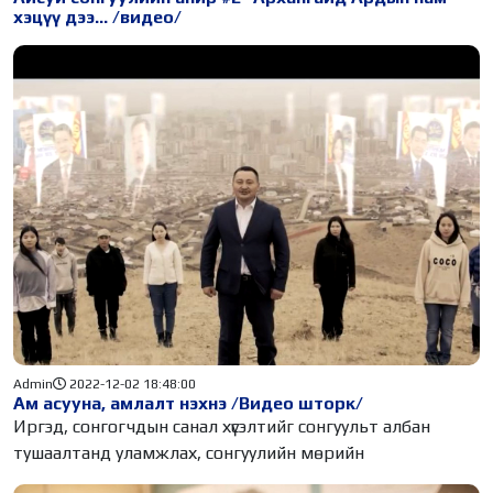
хэцүү дээ... /видео/
Admin
2022-12-02 18:48:00
Ам асууна, амлалт нэхнэ /Видео шторк/
Иргэд, сонгогчдын санал хүсэлтийг сонгуульт албан
тушаалтанд уламжлах, сонгуулийн мөрийн