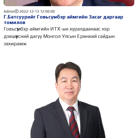
Admin
2022-12-13 12:00:00
Г.Батсуурийг Говьсүмбэр аймгийн Засаг даргаар
томилов
Говьсүмбэр аймгийн ИТХ-ын хуралдаанаас нэр
дэвшүүлсний дагуу Монгол Улсын Ерөнхий сайдын
захирамж