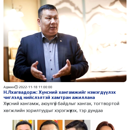
Админ
2022-11-18 11:00:00
Н.Лхагвадорж: Хүнсний хангамжийг нэмэгдүүлэх
чиглэлд нийслэлтэй хамтран ажиллана
Хүнсний хангамж, аюулгүй байдлыг хангах, тогтвортой
хөгжлийн зорилтуудыг хэрэгжүүлэх, тэр дундаа