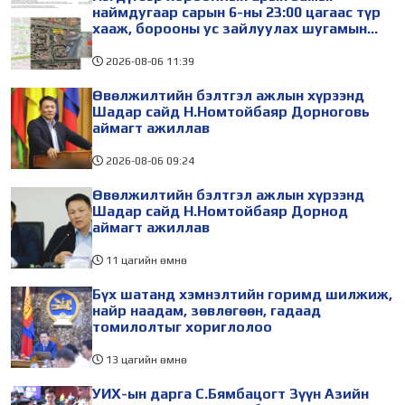
наймдугаар сарын 6-ны 23:00 цагаас түр
хааж, борооны ус зайлуулах шугамын
хөндлөн сэтэлгээ хийнэ
2026-08-06
11:39
Өвөлжилтийн бэлтгэл ажлын хүрээнд
Шадар сайд Н.Номтойбаяр Дорноговь
аймагт ажиллав
2026-08-06
09:24
Өвөлжилтийн бэлтгэл ажлын хүрээнд
Шадар сайд Н.Номтойбаяр Дорнод
аймагт ажиллав
11 цагийн өмнө
Бүх шатанд хэмнэлтийн горимд шилжиж,
найр наадам, зөвлөгөөн, гадаад
томилолтыг хориглолоо
13 цагийн өмнө
УИХ-ын дарга С.Бямбацогт Зүүн Азийн