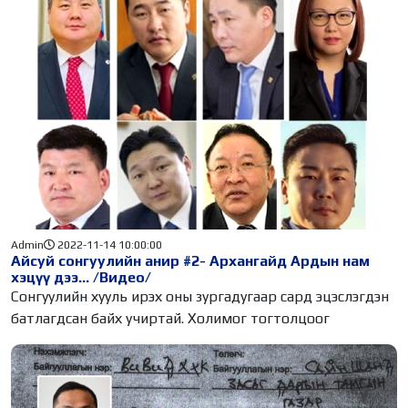
Admin
2022-11-14 10:00:00
Айсуй сонгуулийн анир #2- Архангайд Ардын нам
хэцүү дээ... /Видео/
Сонгуулийн хууль ирэх оны зургадугаар сард эцэслэгдэн
батлагдсан байх учиртай. Холимог тогтолцоог