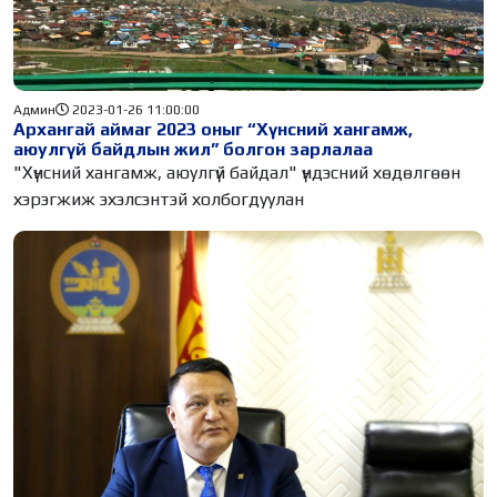
Админ
2023-01-26 11:00:00
Архангай аймаг 2023 оныг “Хүнсний хангамж,
аюулгүй байдлын жил” болгон зарлалаа
"Хүнсний хангамж, аюулгүй байдал" үндэсний хөдөлгөөн
хэрэгжиж эхэлсэнтэй холбогдуулан