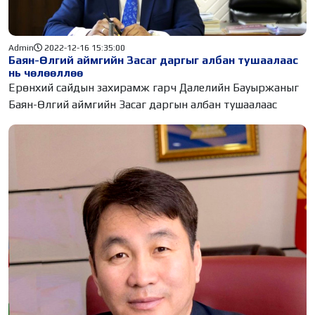
Admin
2022-12-16 15:35:00
Баян-Өлгий аймгийн Засаг даргыг албан тушаалаас
нь чөлөөллөө
Ерөнхий сайдын захирамж гарч Далелийн Бауыржаныг
Баян-Өлгий аймгийн Засаг даргын албан тушаалаас