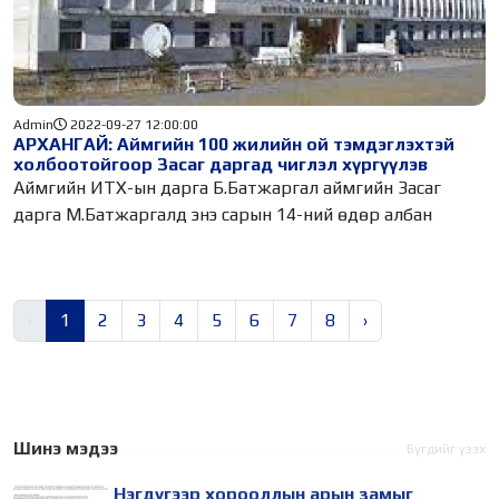
Admin
2022-09-27 12:00:00
АРХАНГАЙ: Аймгийн 100 жилийн ой тэмдэглэхтэй
холбоотойгоор Засаг даргад чиглэл хүргүүлэв
Аймгийн ИТХ-ын дарга Б.Батжаргал аймгийн Засаг
дарга М.Батжаргалд энэ сарын 14-ний өдөр албан
‹
1
2
3
4
5
6
7
8
›
Шинэ мэдээ
Бүгдийг үзэх
Нэгдүгээр хорооллын арын замыг