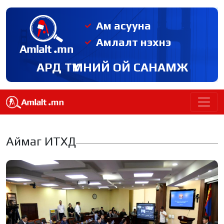
Ам асууна
Амлалт нэхнэ
АРД ТҮМНИЙ ОЙ САНАМЖ
Аймаг ИТХД