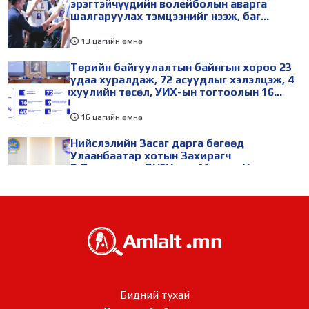
эрэгтэйчүүдийн волейболын аварга
шалгаруулах тэмцээнийг нээж, баг
тамирчдад амжилт хүслээ
13 цагийн өмнө
Төрийн байгуулалтын байнгын хороо 23
удаа хуралдаж, 72 асуудлыг хэлэлцэж, 4
хуулийн төсөл, УИХ-ын тогтоолын 16
төслийг батлуулжээ
16 цагийн өмнө
Нийслэлийн Засаг дарга бөгөөд
Улаанбаатар хотын Захирагч
Б.Пүрэвдагва БНЭУ-аас Монгол Улсад
суугаа Онц бөгөөд Бүрэн эрхт Элчин сайд
Атул Малхари Готсурветэй уулзлаа
20 цагийн өмнө
Нийслэлийн 30 дугаар сургуулийг 10
дугаар сарын 1-нд ашиглалтад оруулна
2 өдрийн өмнө
Морингийн давааны замаас “Барилгын
Бидний тухай
хатуу хог хаягдал дахин боловсруулах