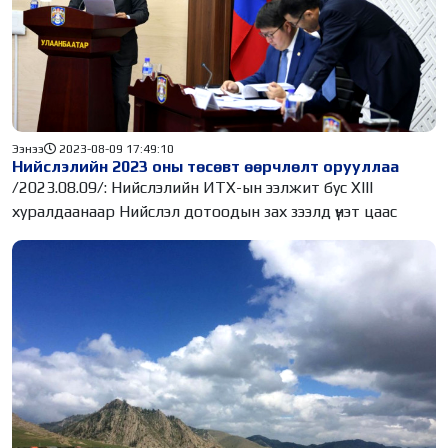
Ээнээ
2023-08-09 17:49:10
Нийслэлийн 2023 оны төсөвт өөрчлөлт орууллаа
/2023.08.09/: Нийслэлийн ИТХ-ын ээлжит бус XIII
хуралдаанаар Нийслэл дотоодын зах зээлд үнэт цаас