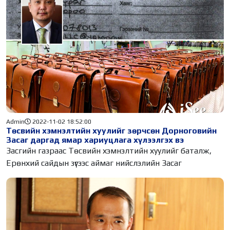
Admin
2022-11-02 18:52:00
Төсвийн хэмнэлтийн хуулийг зөрчсөн Дорноговийн
Засаг даргад ямар хариуцлага хүлээлгэх вэ
Засгийн газраас Төсвийн хэмнэлтийн хуулийг баталж,
Ерөнхий сайдын зүгээс аймаг нийслэлийн Засаг