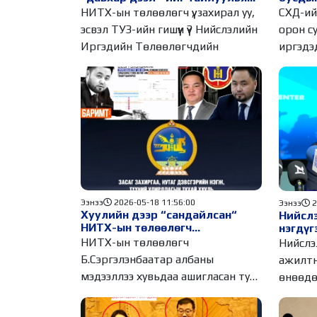
“хүргэ
СХД-ий
НИТХ-ын төлөөлөгч үү, захирал уу,
дарга 
орон с
эсвэл ТУЗ-ийн гишүүн үү? Нийслэлийн
гэнэ
иргэдэ
Иргэдийн Төлөөлөгчдийн
учруулс
Ээнээ
2026-05-18 11:56:00
Ээнээ
2
Хуулийн дээр “сандайлсан“
Нийслэ
НИТХ-ын төлөөлөгч
нэгдүг
Б.Сэргэлэнбаатарыг хэзээ
Засаг 
НИТХ-ын төлөөлөгч
Нийслэ
чөлөөлөх вэ??
томил
Б.Сэргэлэнбаатар албаны
ажилтн
мэдээллээ хувьдаа ашигласан тул
өнөөдө
хуульд зааснаар НИТХ-ын
нийслэ