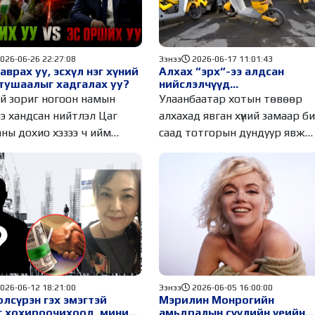
026-06-26 22:27:08
Ээнээ
2026-06-17 11:01:43
аврах уу, эсхүл нэг хүний
Алхах “эрх“-ээ алдсан
тушаалыг хадгалах уу?
нийслэлчүүд...
й зориг ногоон намын
Улаанбаатар хотын төвөөр
э хандсан нийтлэл Цаг
алхахад явган хүний замаар биш,
аны дохио хэзээ ч ийм
саад тотгорын дундуур явж
байгаа мэт
026-06-12 18:21:00
Ээнээ
2026-06-05 16:00:00
лсүрэн гэх эмэгтэй
Мэрилин Монрогийн
г хохироочихоод, миний
амьдралын сүүлийн үеийн