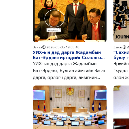
Ээнээ
2
Ээнээ
2026-05-05 19:08:48
“Сахил
УИХ-ын дэд дарга Жадамбын
буюу г
Бат-Эрдэнэ иргэдийг Солонгос
амилуу
явуулна гэж “залилсан” гэв үү?
Эрүүгий
УИХ-ын дэд дарга Жадамбын
“худал 
Бат-Эрдэнэ, Булган аймгийн Засаг
олон ж
дарга, орлогч дарга, аймгийн
ИТХ-ын