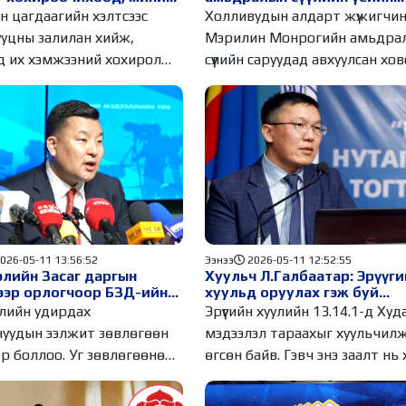
н“ Прокурорын газарт
зургууд дахин олны анхаа
н цагдаагийн хэлтсээс
Холливудын алдарт жүжигчи
хийдэг гэж “томордог“
өртөв
ууцны залилан хийж,
Мэрилин Монрогийн амьдра
д их хэмжээний хохирол
сүүлийн саруудад авхуулсан хо
ан гэх
зургууд
026-05-11 13:56:52
Ээнээ
2026-05-11 12:52:55
лийн Засаг даргын
Хуульч Л.Галбаатар: Эрүүги
ээр орлогчоор БЗД-ийн
хуульд оруулах гэж буй
дарга Г.Жаргалсайханг
“Гүтгэх” заалт албан
лийн удирдах
Эрүүгийн хуулийн 13.14.1-д Худ
жээ
тушаалтныг хамгаалсан “д
уудын ээлжит зөвлөгөөн
мэдээлэл тараахыг хуульчил
заалтуудтай байна
р боллоо. Уг зөвлөгөөнөөр
өгсөн байв. Гэвч энэ заалт нь 
лийн Засаг
шг