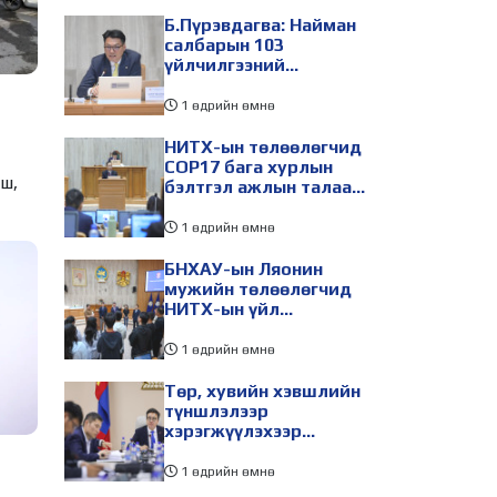
Б.Пүрэвдагва: Найман
салбарын 103
үйлчилгээний
бүртгэлийг цуцалснаар
бизнес эрхлэхэд
1 өдрийн өмнө
таатай нөхцөл бүрдэнэ
НИТХ-ын төлөөлөгчид
COP17 бага хурлын
бэлтгэл ажлын талаар
мэдээлэл сонслоо
1 өдрийн өмнө
БНХАУ-ын Ляонин
мужийн төлөөлөгчид
НИТХ-ын үйл
ажиллагаатай
танилцлаа
1 өдрийн өмнө
Төр, хувийн хэвшлийн
түншлэлээр
хэрэгжүүлэхээр
төлөвлөсөн зарим
төслийг танилцуулав
1 өдрийн өмнө