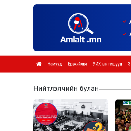
Намууд
Ерөнхийлөгч
УИХ-ын гишүүд
З
Нийтлэлчийн булан