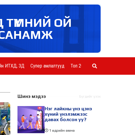
Д ТҮМНИЙ ОЙ
САНАМЖ
йн ИТХД, ЗД
Супер амлалтууд
Топ 20 ААН
Шинэ мэдээ
Бүгдийг үзэх
Нэг лайкны үнэ цэнэ
хүний үнэлэмжээс
давах болсон уу?
1 өдрийн өмнө