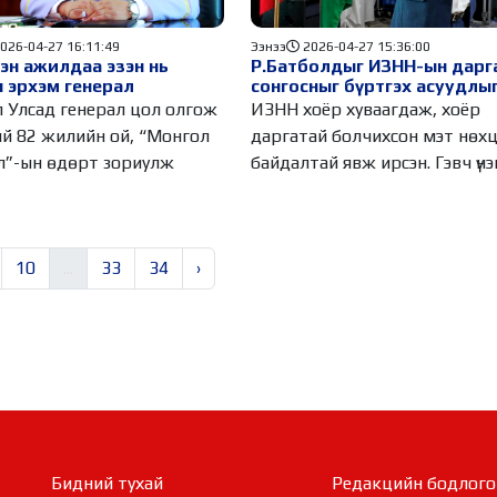
026-04-27 16:11:49
Ээнээ
2026-04-27 15:36:00
эн ажилдаа эзэн нь
Р.Батболдыг ИЗНН-ын дарг
 эрхэм генерал
сонгосныг бүртгэх асуудлы
Дээд шүүх хэлэлцэхээр бол
 Улсад генерал цол олгож
ИЗНН хоёр хуваагдаж, хоёр
ий 82 жилийн ой, “Монгол
даргатай болчихсон мэт нөх
л”-ын өдөрт зориулж
байдалтай явж ирсэн. 
10
...
33
34
›
Бидний тухай
Редакцийн бодлого​​​​​​​