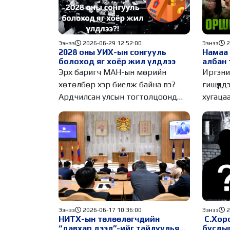
Ээнээ
2
Ээнээ
2026-06-29 12:52:00
Намаа 
2028 оны УИХ-ын сонгууль
албан 
болоход яг хоёр жил үлдлээ
Иргэни
Эрх баригч МАН-ын мөрийн
гишүүддэ
хөтөлбөр хэр биелж байна вэ?
хугаца
Ардчилсан улсын тогтолцоонд
чанга
парламентын
Ээнээ
2
Ээнээ
2026-06-17 10:36:00
С.Хоро
НИТХ-ын төлөөлөгчдийн
бусды
“давхар дээл”-ийг тайлуулья...