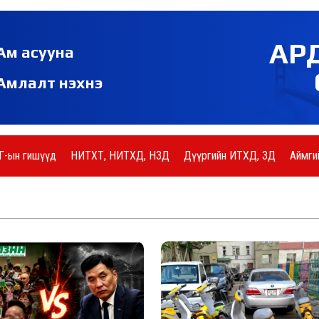
АР
Ам асууна
Амлалт нэхнэ
Г-ын гишүүд
НИТХТ, НИТХД, НЗД
Дүүргийн ИТХД, ЗД
Аймги