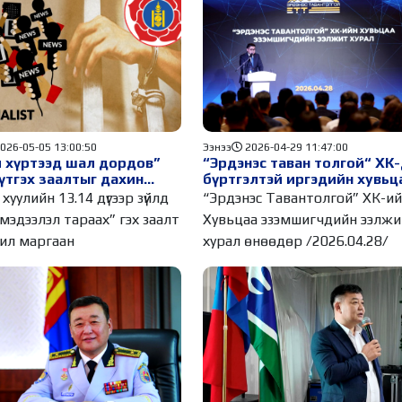
026-05-05 13:00:50
Ээнээ
2026-04-29 11:47:00
 хүртээд шал дордов”
“Эрдэнэс таван толгой“ ХК
үтгэх заалтыг дахин
бүртгэлтэй иргэдийн хувьц
лах оролдлого...
өвлүүлдэг болно
н хуулийн 13.14 дүгээр зүйлд
“Эрдэнэс Тавантолгой” ХК-и
мэдээлэл тараах” гэх заалт
Хувьцаа эзэмшигчдийн ээлжи
ил маргаан
хурал өнөөдөр /2026.04.28/