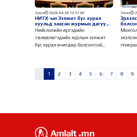
Ээнээ
2026-04-28 12:51:00
Ээнээ
2
НИТХ-ын Ээлжит бус хурал
Эрхэлс
хуульд заасан журмын дагуу
болсон
болжээ
Нийслэлийн иргэдийн
Монгол
төлөөлөгчдийн хурлын ээлжит
эхэлсн
бус хурал өчигдөр болсонтой
генера
холбоотойгоор олон хэл
‹
1
2
3
4
5
6
7
8
9