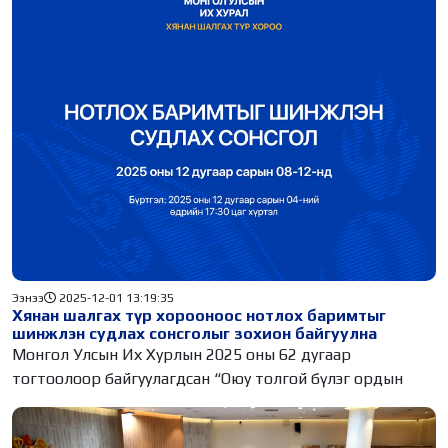
Ээнээ
2025-12-01 13:19:35
Хянан шалгах түр хорооноос нотлох баримтыг
шинжлэн судлах сонсголыг зохион байгуулна
Монгол Улсын Их Хурлын 2025 оны 62 дугаар
тогтоолоор байгуулагдсан “Оюу толгой бүлэг ордын