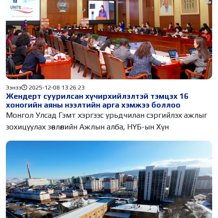
Ээнээ
2025-12-08 13:26:23
Жендерт суурилсан хүчирхийлэлтэй тэмцэх 16
хоногийн аяны нээлтийн арга хэмжээ боллоо
Монгол Улсад Гэмт хэргээс урьдчилан сэргийлэх ажлыг
зохицуулах зөвлөлийн Ажлын алба, НҮБ-ын Хүн