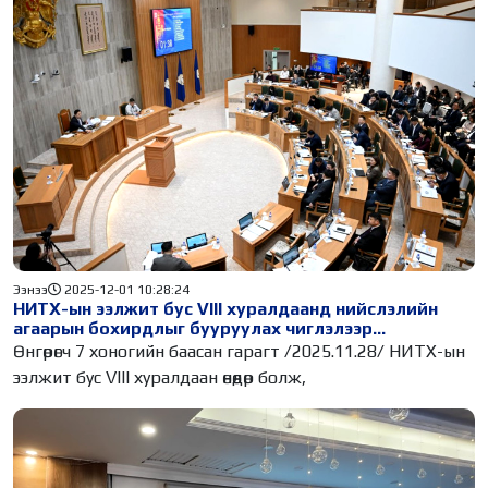
Ээнээ
2025-12-01 10:28:24
НИТХ-ын ээлжит бус VIII хуралдаанд нийслэлийн
агаарын бохирдлыг бууруулах чиглэлээр
хэрэгжүүлж буй ажил, арга хэмжээний талаар
Өнгөрөгч 7 хоногийн баасан гарагт /2025.11.28/ НИТХ-ын
танилцууллаа
ээлжит бус VIII хуралдаан өнөөдөр болж,