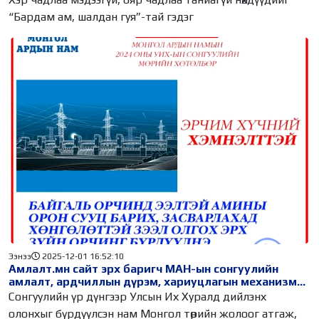
“Бардам ам, шалдан гуя”-тай гэдэг
Ээнээ
2025-12-01 16:52:10
Амлалт.мн сайт эрх баригч МАН-ын сонгуулийн
амлалт, ардчиллын дүрэм, хариуцлагын механизмыг
өдөр бүр сануулж ажиллана...
Сонгуулийн үр дүнгээр Улсын Их Хуралд дийлэнх
олонхыг бүрдүүлсэн нам Монгол төрийн жолоог атгаж,