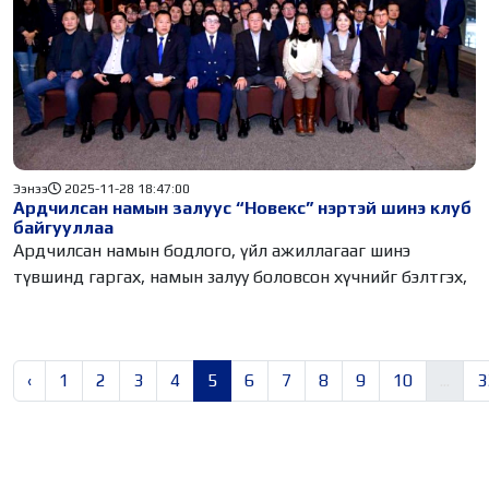
Ээнээ
2025-11-28 18:47:00
Ардчилсан намын залуус “Новекс” нэртэй шинэ клуб
байгууллаа
Ардчилсан намын бодлого, үйл ажиллагааг шинэ
түвшинд гаргах, намын залуу боловсон хүчнийг бэлтгэх,
‹
1
2
3
4
5
6
7
8
9
10
...
3