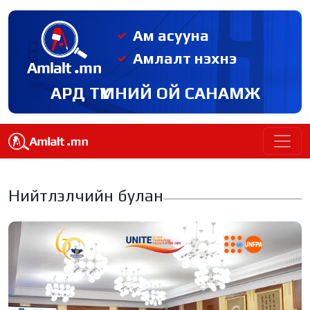
Ам асууна
Амлалт нэхнэ
АРД ТҮМНИЙ ОЙ САНАМЖ
Нийтлэлчийн булан