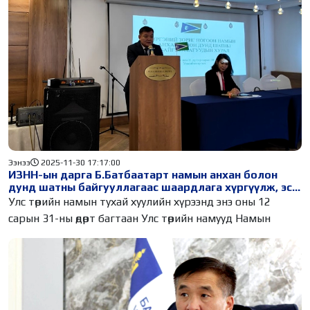
Ээнээ
2025-11-30 17:17:00
ИЗНН-ын дарга Б.Батбаатарт намын анхан болон
дунд шатны байгууллагаас шаардлага хүргүүлж, эс
биелүүлвэл огцруулах хүртэл арга хэмжээ авахаа
Улс төрийн намын тухай хуулийн хүрээнд энэ оны 12
мэдэгдлээ
сарын 31-ны өдөрт багтаан Улс төрийн намууд Намын