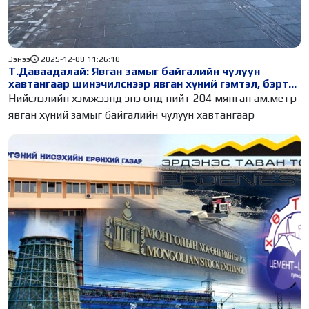
Ээнээ
2025-12-08 11:26:10
Т.Даваадалай: Явган замыг байгалийн чулуун
хавтангаар шинэчилснээр явган хүний гэмтэл, бэртэл
15 хувиар буурсан
Нийслэлийн хэмжээнд энэ онд нийт 204 мянган ам.метр
явган хүний замыг байгалийн чулуун хавтангаар