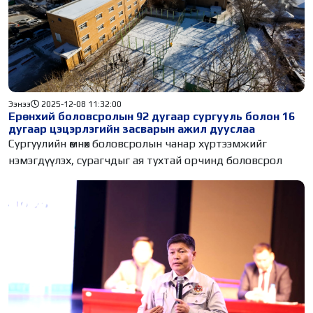
Ээнээ
2025-12-08 11:32:00
Ерөнхий боловсролын 92 дугаар сургууль болон 16
дугаар цэцэрлэгийн засварын ажил дууслаа
Сургуулийн өмнөх боловсролын чанар хүртээмжийг
нэмэгдүүлэх, сурагчдыг ая тухтай орчинд боловсрол