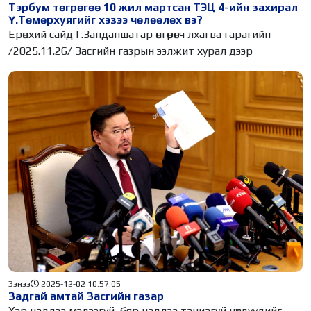
Тэрбум төгрөгөө 10 жил мартсан ТЭЦ 4-ийн захирал
Ү.Төмөрхуягийг хэзээ чөлөөлөх вэ?
Ерөнхий сайд Г.Занданшатар өнгөрөгч лхагва гарагийн
/2025.11.26/ Засгийн газрын ээлжит хурал дээр
Ээнээ
2025-12-02 10:57:05
Задгай амтай Засгийн газар
Хэр чадлаа мэдээгүй, бяр чадлаа таниагүй нөхдүүдийг