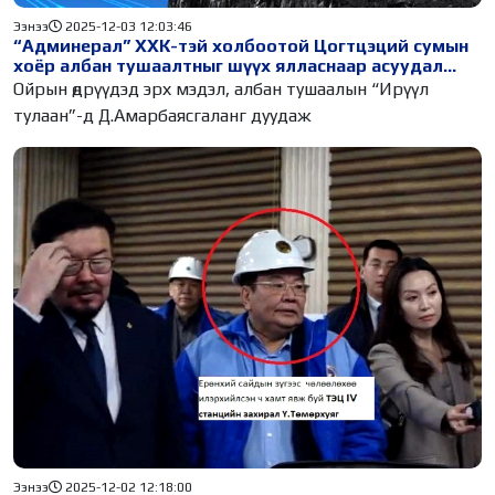
Ээнээ
2025-12-03 12:03:46
“Админерал” ХХК-тэй холбоотой Цогтцэций сумын
хоёр албан тушаалтныг шүүх ялласнаар асуудал
дуусах уу, харин эхлэх үү, Б.Энхбаяр сайдаа?
Ойрын өдрүүдэд эрх мэдэл, албан тушаалын “Ирүүл
тулаан”-д Д.Амарбаясгаланг дуудаж
Ээнээ
2025-12-02 12:18:00