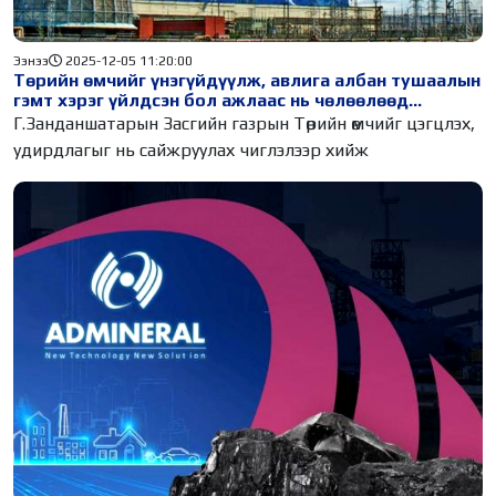
Ээнээ
2025-12-05 11:20:00
Төрийн өмчийг үнэгүйдүүлж, авлига албан тушаалын
гэмт хэрэг үйлдсэн бол ажлаас нь чөлөөлөөд
зогсохгүй зардлыг нь төлүүлж, эс бөгөөс шоронд нь
Г.Занданшатарын Засгийн газрын Төрийн өмчийг цэгцлэх,
хорьдог больё
удирдлагыг нь сайжруулах чиглэлээр хийж