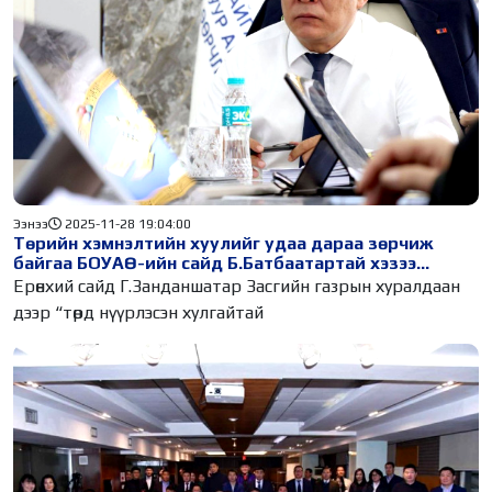
Ээнээ
2025-11-28 19:04:00
Төрийн хэмнэлтийн хуулийг удаа дараа зөрчиж
байгаа БОУАӨ-ийн сайд Б.Батбаатартай хэзээ
хариуцлага тооцох вэ Ерөнхий сайдаа...
Ерөнхий сайд Г.Занданшатар Засгийн газрын хуралдаан
дээр “төрд нүүрлэсэн хулгайтай