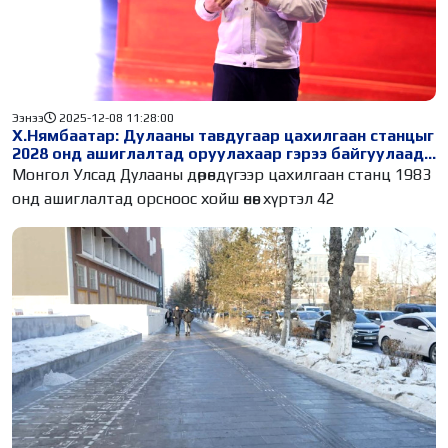
Ээнээ
2025-12-08 11:28:00
Х.Нямбаатар: Дулааны тавдугаар цахилгаан станцыг
2028 онд ашиглалтад оруулахаар гэрээ байгуулаад
байна
Монгол Улсад Дулааны дөрөвдүгээр цахилгаан станц 1983
онд ашиглалтад орсноос хойш өнөөг хүртэл 42