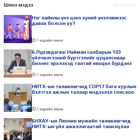
Шинэ мэдээ
Бүгдийг үзэх
Нэг лайкны үнэ цэнэ хүний үнэлэмжээс
давах болсон уу?
1 өдрийн өмнө
Б.Пүрэвдагва: Найман салбарын 103
үйлчилгээний бүртгэлийг цуцалснаар
бизнес эрхлэхэд таатай нөхцөл бүрдэнэ
1 өдрийн өмнө
НИТХ-ын төлөөлөгчид COP17 бага хурлын
бэлтгэл ажлын талаар мэдээлэл сонслоо
1 өдрийн өмнө
БНХАУ-ын Ляонин мужийн төлөөлөгчид
НИТХ-ын үйл ажиллагаатай танилцлаа