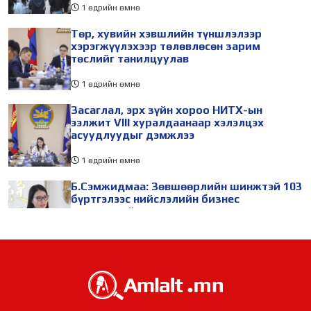
1 өдрийн өмнө
Төр, хувийн хэвшлийн түншлэлээр
хэрэгжүүлэхээр төлөвлөсөн зарим
төслийг танилцуулав
1 өдрийн өмнө
Засаглал, эрх зүйн хороо НИТХ-ын
ээлжит VIII хуралдаанаар хэлэлцэх
асуудлуудыг дэмжлээ
1 өдрийн өмнө
Б.Сэмжидмаа: Зөвшөөрлийн шинжтэй 103
бүртгэлээс нийслэлийн бизнес
эрхлэгчдийг чөлөөллөө
1 өдрийн өмнө
ТБХ 67 асуудал хэлэлцэж, нийслэлийн
төсвийн талаарх ерөнхий хяналтын
сонсгол зохион байгуулсан байна