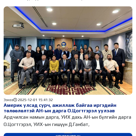
Ээнээ
2025-12-01 15:41:32
Америк улсад сурч, ажиллаж байгаа иргэдийн
төлөөлөлтэй АН-ын дарга О.Цогтгэрэл уулзав
Ардчилсан намын дарга, УИХ дахь АН-ын бүлгийн дарга
О.Цогтгэрэл, УИХ-ын гишүүн Д.Ганбат,